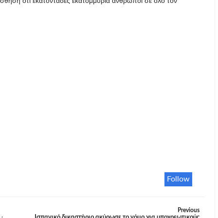
ίσθηση ότι εκατοντάδες εκατομμύρια άνθρωποι σε όλο τον
Follow
Previous
Ισπανικό δικαστήριο ακύρωσε το νόμο για υποχρεωτικούς