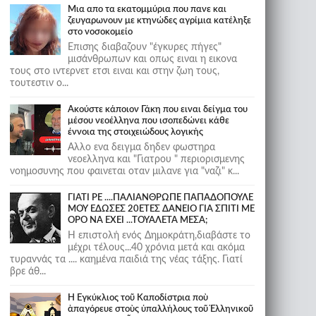
Μια απο τα εκατομμύρια που πανε και
ζευγαρωνουν με κτηνώδες αγρίμια κατέληξε
στο νοσοκομείο
Επισης διαβαζουν "έγκυρες πήγες"
μισάνθρωπων και οπως ειναι η εικονα
τους στο ιντερνετ ετσι ειναι και στην ζωη τους,
τουτεστιν ο...
Ακούστε κάποιον Γάκη που ειναι δείγμα του
μέσου νεοέλληνα που ισοπεδώνει κάθε
έννοια της στοιχειώδους λογικής
Αλλο ενα δειγμα δηδεν φωστηρα
νεοελληνα και "Γιατρου " περιορισμενης
νοημοσυνης που φαινεται οταν μιλανε για "ναζι" κ...
ΓΙΑΤΙ ΡΕ ....ΠΑΛΙΑΝΘΡΩΠΕ ΠΑΠΑΔΟΠΟΥΛΕ
ΜΟΥ ΕΔΩΣΕΣ 20ΕΤΕΣ ΔΑΝΕΙΟ ΓΙΑ ΣΠΙΤΙ ΜΕ
ΟΡΟ ΝΑ ΕΧΕΙ ...ΤΟΥΑΛΕΤΑ ΜΕΣΑ;
Η επιστολή ενός Δημοκράτη,διαβάστε το
μέχρι τέλους...40 χρόνια μετά και ακόμα
τυραννάς τα .... καημένα παιδιά της νέας τάξης. Γιατί
βρε άθ...
Ἡ Ἐγκύκλιος τοῦ Καποδίστρια ποὺ
ἀπαγόρευε στοὺς ὑπαλλήλους τοῦ Ἑλληνικοῦ