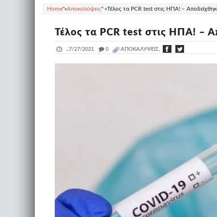
Home
"»
Αποκαλύψεις
" »
Τέλος τα PCR test στις ΗΠΑ! – Αποδείχθηκε
Τέλος τα PCR test στις ΗΠΑ! – Α
..
7/27/2021
_
0
ΑΠΟΚΑΛΎΨΕΙΣ,