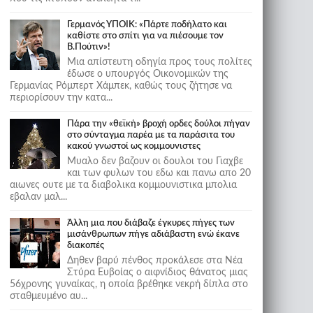
Γερμανός ΥΠΟΙΚ: «Πάρτε ποδήλατο και
καθίστε στο σπίτι για να πιέσουμε τον
Β.Πούτιν»!
Μια απίστευτη οδηγία προς τους πολίτες
έδωσε ο υπουργός Οικονομικών της
Γερμανίας Ρόμπερτ Χάμπεκ, καθώς τους ζήτησε να
περιορίσουν την κατα...
Πάρα την «θεϊκή» βροχή ορδες δούλοι πήγαν
στο σύνταγμα παρέα με τα παράσιτα του
κακού γνωστοί ως κομμουνιστες
Μυαλο δεν βαζουν οι δουλοι του Γιαχβε
και των φυλων του εδω και πανω απο 20
αιωνες ουτε με τα διαβολικα κομμουνιστικα μπολια
εβαλαν μαλ...
Άλλη μια που διάβαζε έγκυρες πήγες των
μισάνθρωπων πήγε αδιάβαστη ενώ έκανε
διακοπές
Δηθεν βαρύ πένθος προκάλεσε στα Νέα
Στύρα Ευβοίας ο αιφνίδιος θάνατος μιας
56χρονης γυναίκας, η οποία βρέθηκε νεκρή δίπλα στο
σταθμευμένο αυ...