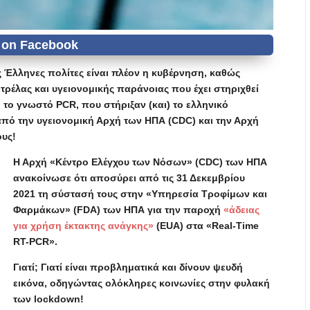
ς Έλληνες πολίτες είναι πλέον η κυβέρνηση, καθώς
τρέλας και υγειονομικής παράνοιας που έχει στηριχθεί
το γνωστό PCR, που στήριξαν (και) το ελληνικό
πό την υγειονομική Αρχή των ΗΠΑ (CDC) και την Αρχή
ους!
Η Αρχή «Κέντρο Ελέγχου των Νόσων» (CDC) των ΗΠΑ
ανακοίνωσε ότι αποσύρει από τις 31 Δεκεμβρίου
2021 τη σύστασή τους στην «Υπηρεσία Τροφίμων και
Φαρμάκων» (FDA) των ΗΠΑ για την παροχή
«άδειας
για χρήση έκτακτης ανάγκης»
(EUA) στα «Real-Time
RT-PCR».
Γιατί; Γιατί είναι προβληματικά και δίνουν ψευδή
εικόνα, οδηγώντας ολόκληρες κοινωνίες στην φυλακή
των lockdown!