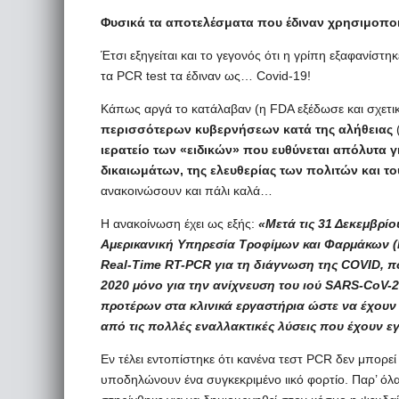
Φυσικά τα αποτελέσματα που έδιναν χρησιμοπο
Έτσι εξηγείται και το γεγονός ότι η γρίπη εξαφανίσ
τα PCR test τα έδιναν ως… Covid-19!
Κάπως αργά το κατάλαβαν (η FDA εξέδωσε και σχετι
περισσότερων κυβερνήσεων κατά της αλήθειας
(
ιερατείο των «ειδικών» που ευθύνεται απόλυτα γ
δικαιωμάτων, της ελευθερίας των πολιτών και 
ανακοινώσουν και πάλι καλά…
Η ανακοίνωση έχει ως εξής:
«Μετά τις 31 Δεκεμβρί
Αμερικανική Υπηρεσία Τροφίμων και Φαρμάκων (
Real-Time RT-PCR για τη διάγνωση της COVID, 
2020 μόνο για την ανίχνευση του ιού SARS-CoV-
προτέρων στα κλινικά εργαστήρια ώστε να έχουν
από τις πολλές εναλλακτικές λύσεις που έχουν ε
Εν τέλει εντοπίστηκε ότι κανένα τεστ PCR δεν μπορ
υποδηλώνουν ένα συγκεκριμένο ιικό φορτίο. Παρ’ όλ