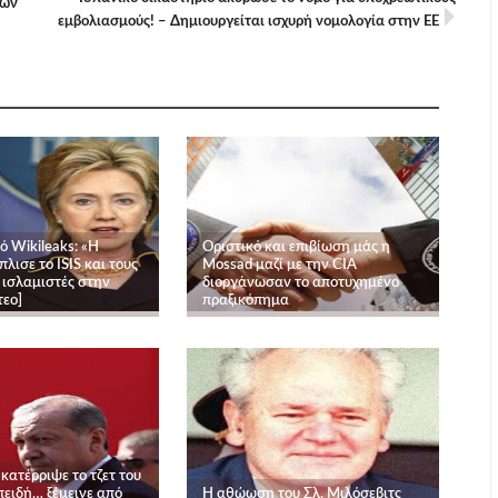
τών
εμβολιασμούς! – Δημιουργείται ισχυρή νομολογία στην ΕΕ
ό Wikileaks: «Η
Οριστικό και επιβίωση μάς η
πλισε το ISIS και τους
Mossad μαζί με την CIA
 ισλαμιστές στην
διοργάνωσαν το αποτυχημένο
τεο]
πραξικόπημα
 κατέρριψε το τζετ του
πειδή… ξέμεινε από
Η αθώωση του Σλ. Μιλόσεβιτς