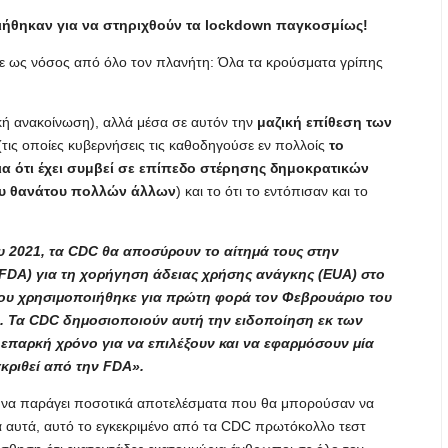
ιήθηκαν για να στηριχθούν τα lockdown παγκοσμίως!
τηκε ως νόσος από όλο τον πλανήτη: Όλα τα κρούσματα γρίπης
κή ανακοίνωση), αλλά μέσα σε αυτόν την
μαζική επίθεση των
τις οποίες κυβερνήσεις τις καθοδηγούσε εν πολλοίς
το
ια ότι έχει συμβεί σε επίπεδο στέρησης δημοκρατικών
του θανάτου πολλών άλλων
) και το ότι το εντόπισαν και το
ου 2021, τα CDC θα αποσύρουν το αίτημά τους στην
FDA) για τη χορήγηση άδειας χρήσης ανάγκης (EUA) στο
που χρησιμοποιήθηκε για πρώτη φορά τον Φεβρουάριο του
2. Τα CDC δημοσιοποιούν αυτή την ειδοποίηση εκ των
 επαρκή χρόνο για να επιλέξουν και να εφαρμόσουν μία
γκριθεί από την FDA».
εί να παράγει ποσοτικά αποτελέσματα που θα μπορούσαν να
α αυτά, αυτό το εγκεκριμένο από τα CDC πρωτόκολλο τεστ