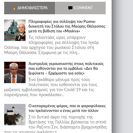
ΔΗΜΟΦΙΛΈΣΤΕΡΑ
COMMENT
Πληροφορίες για σύλληψη του Ρώσου
διοικητή του Στόλου της Mαύρης Θάλασσας
μετά τη βύθιση του «Moskva»
Τις τελευταίες ώρες υπάρχουν
πληροφορίες για σύλληψη του Ιγκόρ
Οσίποφ, του αρχηγού του ρωσικού Στόλου στη
Μαύρη Θάλασσα. Σύμφωνα με τις πλη...
Αυστραλός γερουσιαστής στους πολιτικούς
που ευθύνονται για τα εμβόλια: «Δεν θα
ξεφύγετε – Ερχόμαστε για εσάς»
Ένα ξεκάθαρο μήνυμα προς τους
πολιτικούς που ευθύνονται για τους
μαζικούς εμβολιασμούς για τον Covid-19 και τις
παρενέργειες που προκάλεσαν...
Ο καταραμένος φάρος, που οι φαροφύλακες
του τρελαίνονταν ο ένας μετά τον άλλον
Στο δυτικό άκρο της περιοχής της
Βρετάνης της Γαλλίας βρίσκεται το στενό
του Ραζ-ντε-Σεν, διάσπαρτο βραχονησίδες
που τις κτυπούν ανελέητα τ...