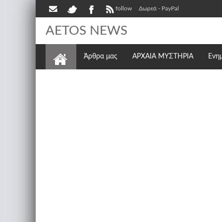
follow
Δωρεά - PayPal
AETOS NEWS
Άρθρα μας
ΑΡΧΑΙΑ ΜΥΣΤΗΡΙΑ
Ενη