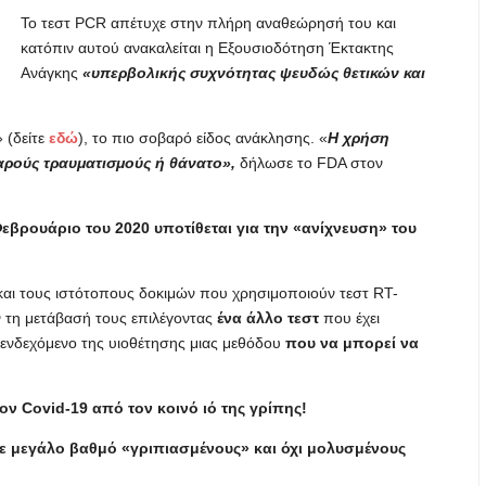
Το τεστ PCR απέτυχε στην πλήρη αναθεώρησή του και
κατόπιν αυτού ανακαλείται η Εξουσιοδότηση Έκτακτης
Ανάγκης
«υπερβολικής συχνότητας ψευδώς θετικών και
 (δείτε
εδώ
), το πιο σοβαρό είδος ανάκλησης. «
Η χρήση
αρούς τραυματισμούς ή θάνατο»,
δήλωσε το FDA στον
βρουάριο του 2020 υποτίθεται για την «ανίχνευση» του
και τους ιστότοπους δοκιμών που χρησιμοποιούν τεστ RT-
 τη μετάβασή τους επιλέγοντας
ένα άλλο τεστ
που έχει
ο ενδεχόμενο της υιοθέτησης μιας μεθόδου
που να μπορεί να
ον Covid-19 από τον κοινό ιό της γρίπης!
ε μεγάλο βαθμό «γριπιασμένους» και όχι μολυσμένους