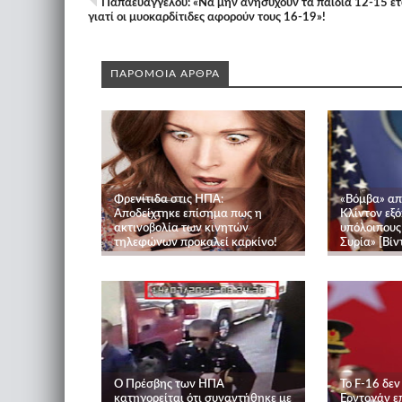
Παπαευαγγέλου: «Να μην ανησυχούν τα παιδιά 12-15 ε
γιατί οι μυοκαρδίτιδες αφορούν τους 16-19»!
ΠΑΡΟΜΟΙΑ ΑΡΘΡΑ
Φρενίτιδα στις ΗΠΑ:
«Βόμβα» απ
Αποδείχτηκε επίσημα πως η
Κλίντον εξό
ακτινοβολία των κινητών
υπόλοιπους
τηλεφώνων προκαλεί καρκίνο!
Συρία» [Βίν
Ο Πρέσβης των ΗΠΑ
Το F-16 δεν
κατηγορείται ότι συναντήθηκε με
Ερντογάν ε