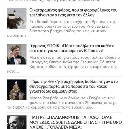
Ο καταραμένος φάρος, που οι φαροφύλακες του
τρελαίνονταν ο ένας μετά τον άλλον
Στο δυτικό άκρο της περιοχής της Βρετάνης της
Γαλλίας βρίσκεται το στενό του Ραζ-ντε-Σεν,
διάσπαρτο βραχονησίδες που τις κτυπούν
ανελέητα τ...
Γερμανός ΥΠΟΙΚ: «Πάρτε ποδήλατο και καθίστε
στο σπίτι για να πιέσουμε τον Β.Πούτιν»!
Μια απίστευτη οδηγία προς τους πολίτες έδωσε ο
υπουργός Οικονομικών της Γερμανίας Ρόμπερτ
Χάμπεκ, καθώς τους ζήτησε να περιορίσουν την
κατα...
Πάρα την «θεϊκή» βροχή ορδες δούλοι πήγαν στο
σύνταγμα παρέα με τα παράσιτα του κακού
γνωστοί ως κομμουνιστες
Μυαλο δεν βαζουν οι δουλοι του Γιαχβε και των
φυλων του εδω και πανω απο 20 αιωνες ουτε με
τα διαβολικα κομμουνιστικα μπολια εβαλαν μαλ...
ΓΙΑΤΙ ΡΕ ....ΠΑΛΙΑΝΘΡΩΠΕ ΠΑΠΑΔΟΠΟΥΛΕ
ΜΟΥ ΕΔΩΣΕΣ 20ΕΤΕΣ ΔΑΝΕΙΟ ΓΙΑ ΣΠΙΤΙ ΜΕ ΟΡΟ
ΝΑ ΕΧΕΙ ...ΤΟΥΑΛΕΤΑ ΜΕΣΑ;