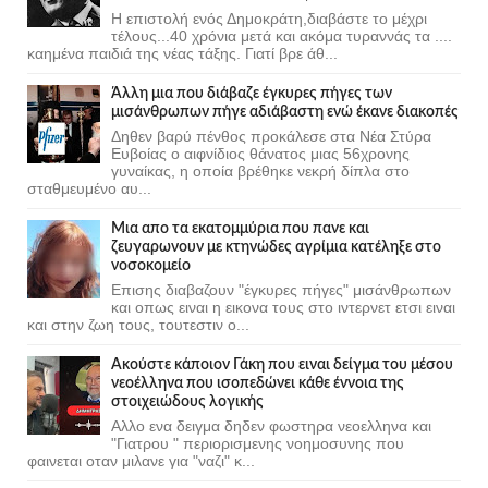
Η επιστολή ενός Δημοκράτη,διαβάστε το μέχρι
τέλους...40 χρόνια μετά και ακόμα τυραννάς τα ....
καημένα παιδιά της νέας τάξης. Γιατί βρε άθ...
Άλλη μια που διάβαζε έγκυρες πήγες των
μισάνθρωπων πήγε αδιάβαστη ενώ έκανε διακοπές
Δηθεν βαρύ πένθος προκάλεσε στα Νέα Στύρα
Ευβοίας ο αιφνίδιος θάνατος μιας 56χρονης
γυναίκας, η οποία βρέθηκε νεκρή δίπλα στο
σταθμευμένο αυ...
Μια απο τα εκατομμύρια που πανε και
ζευγαρωνουν με κτηνώδες αγρίμια κατέληξε στο
νοσοκομείο
Επισης διαβαζουν "έγκυρες πήγες" μισάνθρωπων
και οπως ειναι η εικονα τους στο ιντερνετ ετσι ειναι
και στην ζωη τους, τουτεστιν ο...
Ακούστε κάποιον Γάκη που ειναι δείγμα του μέσου
νεοέλληνα που ισοπεδώνει κάθε έννοια της
στοιχειώδους λογικής
Αλλο ενα δειγμα δηδεν φωστηρα νεοελληνα και
"Γιατρου " περιορισμενης νοημοσυνης που
φαινεται οταν μιλανε για "ναζι" κ...