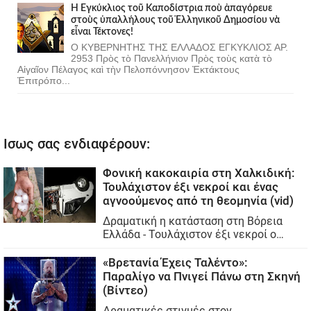
Ἡ Ἐγκύκλιος τοῦ Καποδίστρια ποὺ ἀπαγόρευε
στοὺς ὑπαλλήλους τοῦ Ἑλληνικοῦ Δημοσίου νὰ
εἶναι Τέκτονες!
Ο ΚΥΒΕΡΝΗΤΗΣ ΤΗΣ ΕΛΛΑΔΟΣ ΕΓΚΥΚΛΙΟΣ ΑΡ.
2953 Πρὸς τὸ Πανελλήνιον Πρὸς τοὺς κατὰ τὸ
Αἰγαῖον Πέλαγος καὶ τὴν Πελοπόννησον Ἐκτάκτους
Ἐπιτρόπο...