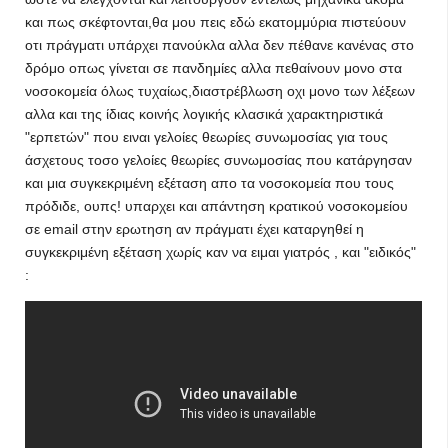
και πως σκέφτονται,θα μου πεις εδώ εκατομμύρια πιστεύουν
οτι πράγματι υπάρχει πανούκλα αλλα δεν πέθανε κανένας στο
δρόμο οπως γίνεται σε πανδημίες αλλα πεθαίνουν μονο στα
νοσοκομεία όλως τυχαίως,διαστρέβλωση οχι μονο των λέξεων
αλλα και της ίδιας κοινής λογικής κλασικά χαρακτηριστικά
"ερπετών" που ειναι γελοίες θεωρίες συνωμοσίας για τους
άσχετους τοσο γελοίες θεωρίες συνωμοσίας που κατάργησαν
και μια συγκεκριμένη εξέταση απο τα νοσοκομεία που τους
πρόδιδε, ουπς! υπαρχει και απάντηση κρατικού νοσοκομείου
σε email στην ερωτηση αν πράγματι έχει καταργηθεί η
συγκεκριμένη εξέταση χωρίς καν να ειμαι γιατρός , και "ειδικός"
: