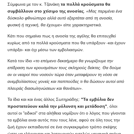
Σύμφωνα με τον κ. Τζανάκη
τα πολλά κρούσματα θα
συμβάλλουν στο χτίσιμο της ανοσίας
.
«Μας περιμένει ένα
δύσκολο φθινώπορο αλλά αυτό εξαρτάται από τη ανοσία,
φυσική ή τεχνική, θα έχουμε»
είπε χαρακτηριστικά.
Κάτι που σημαίνει πως η ανοσία της αγέλης θα επιτευχθεί
κυρίως από τα πολλά κρούσματα που θα υπάρξουν -και έχουν
υπάρξει- και όχι μέσω των εμβολιασμών.
Κατά τον ίδιο
«το επόμενο δεκαήμερο θα γνωρίζουμε την
επίδραση των κρουσμάτων τους σκληρούς δείκτες. Θα δούμε
αν οι νεαροί που νοσούν τώρα όταν μεταφέρουν τη νόσο σε
ανεμβολίαστους γονείς και παππούδες τι θα δώσουν αυτοί από
πλευράς διασωληνώσεων και θανάτων»
.
Τα ίδια και και ένας άλλος Σωτηριάδης:
"Τα εμβόλια δεν
προστατεύουν καλά την μόλυνση και μετάδοση"
, όλοι
αυτοί οι "ειδικοί" στα αλήθεια νομίζουν ότι ο λόγος που γίνονται
τα εμβόλια ειναι αυτός που τους λένε, αφού σε όλη τους την
ζωή έχουν εκπαιδευτεί σε ένα συγκεκριμένο τρόπο σκέψης
ώστε να ελέγχονται και λειτουργούν εντελώς μηχανικά ακόμα