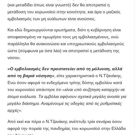
(και μεταδίδει όπως είναι γνωστό) δεν θα αποτραπεί η
μετάδοση του κορωνοϊού στην κοινότητα, και άρα ο μαζικός
εμβολιασμός των μη ευάλωτων είναι ανούσιος.
Και εδώ δημιουργούνται ερωτήματα, διότι η κυβέρνηση είναι
αποφασισμένη να τιμωρήσει τους μη εμβολιασμένους, ενώ
παράλληλα θα ανακοινώσει και υποχρεωτικούς εμβολιασμούς
ώστε (σύμφωνα με όσα λέει) να αποτραπεί η μετάδοση της
νόσου.
«Ο εμβολιασμός δεν προστατεύει από τη μόλυνση, αλλά
από τη βαριά νόσηση»
, είπε χαρακτηριστικά ο Ν.Τζανάκης.
Ενώ όσον αφορά το ενδεχόμενο τρίτης δόσης εμβολίου κατά
του κορονοϊού απάντησε ότι
«είναι υπό συζήτηση καταρχήν σε
άτομα ευάλωτα. Τα εμβόλια αφήνουν σχετικά μεγάλη ανοσία για
μεγάλο διάστημα. Αναμένουμε τις οδηγίες από τις ρυθμιστικές
αρχές».
Από εκεί και πέρα ο Ν.Τζανάκης ανέπτυξε τρία σενάρια όσον
αφορά την πορεία της πανδημίας του κορωνοϊού στην Ελλάδα