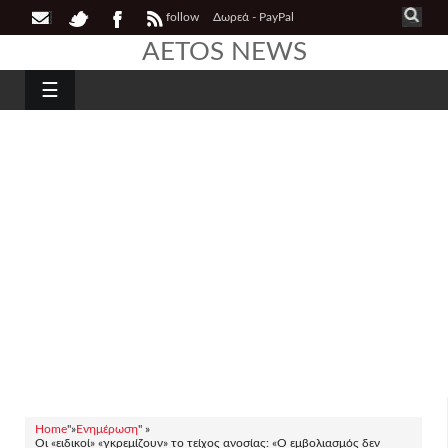
follow
Δωρεά - PayPal
AETOS NEWS
☰
Home
"»
Ενημέρωση
" »
Οι «ειδικοί» «γκρεμίζουν» το τείχος ανοσίας: «Ο εμβολιασμός δεν