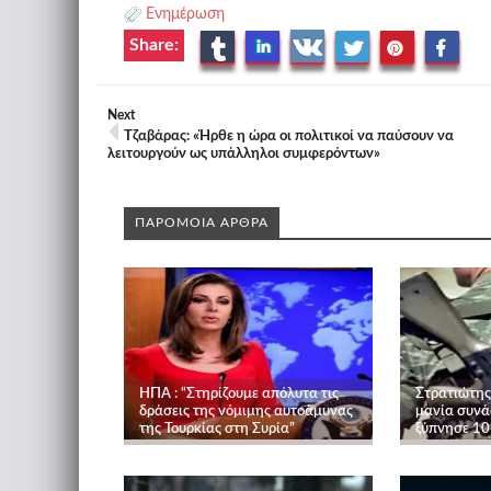
Ενημέρωση
Share:
Next
Τζαβάρας: «Ήρθε η ώρα οι πολιτικοί να παύσουν να
λειτουργούν ως υπάλληλοι συμφερόντων»
ΠΑΡΟΜΟΙΑ ΑΡΘΡΑ
ΗΠΑ : “Στηρίζουμε απόλυτα τις
Στρατιώτης
δράσεις της νόμιμης αυτοάμυνας
μανία συνά
της Τουρκίας στη Συρία”
ξύπνησε 10