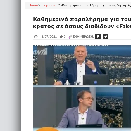
Home
"»
Ενημέρωση
" »
Καθημερινό παραλήρημα για τους “αρνητές”:
Καθημερινό παραλήρημα για τους
κράτος σε όσους διαδίδουν «Fa
..
6/07/2021
_
0
ΕΝΗΜΈΡΩΣΗ,