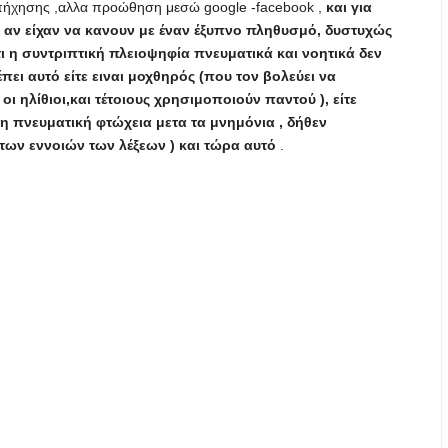
 απήχησης ,αλλα προώθηση μεσώ google -facebook ,
και για
α αν είχαν να κανουν με έναν έξυπνο πληθυσμό, δυστυχώς
τι η συντριπτική πλειοψηφία πνευματικά και νοητικά δεν
πει αυτό είτε ειναι μοχθηρός (που τον βολεύει να
ι ηλίθιοι,και τέτοιους χρησιμοποιούν παντού ), είτε
 πνευματική φτώχεια μετα τα μνημόνια , δήθεν
των εννοιών των λέξεων ) και τώρα αυτό
.