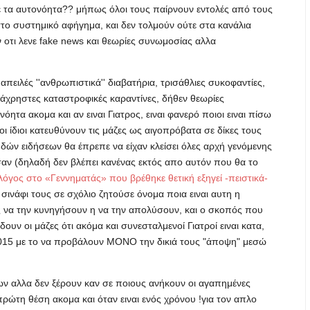
ε τα αυτονόητα?? μήπως όλοι τους παίρνουν εντολές από τους
το συστημικό αφήγημα, και δεν τολμούν ούτε στα κανάλια
ν οτι λενε fake news και θεωρίες συνωμοσίας αλλα
απειλές ''ανθρωπιστικά'' διαβατήρια, τρισάθλιες συκοφαντίες,
άχρηστες καταστροφικές καραντίνες, δήθεν θεωρίες
ητα ακομα και αν ειναι Γιατρος, ειναι φανερό ποιοι ειναι πίσω
οι ίδιοι κατευθύνουν τις μάζες ως αιγοπρόβατα σε δίκες τους
δών ειδήσεων θα έπρεπε να είχαν κλείσει όλες αρχή γενόμενης
σαν (δηλαδή δεν βλέπει κανένας εκτός απο αυτόν που θα το
όγος στο «Γεννηματάς» που βρέθηκε θετική εξηγεί -πειστικά-
 σινάφι τους σε σχόλιο ζητούσε όνομα ποια ειναι αυτη η
να την κυνηγήσουν η να την απολύσουν, και ο σκοπός που
δουν οι μάζες ότι ακόμα και συνεσταλμενοί Γιατροί ειναι κατα,
2015 με το να προβάλουν ΜΟΝΟ την δικιά τους "άποψη" μεσώ
ων αλλα δεν ξέρουν καν σε ποιους ανήκουν οι αγαπημένες
πρώτη θέση ακομα και όταν ειναι ενός χρόνου !για τον απλο