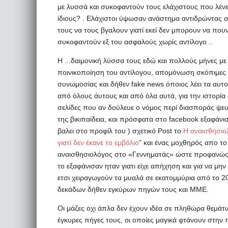
με λυσσά και συκοφαντούν τους ελάχιστους που λέν
ίδιους? . Ελάχιστοι ύψωσαν ανάστημα αντιδρώντας σ
τους να τους βγαλουν γιατί εκεί δεν μπορουν να που
συκοφαντούν εξ του ασφαλούς χωρίς αντίλογο ..
Η ...δαιμονική λύσσα τους εδώ και πολλούς μήνες με 
ποινικοποίηση του αντίλογου, απομόνωση σκόπιμες 
συνωμοσίας και δήθεν fake news όποιος λέει τα αυτονό
από όλους άυτους και από όλα αυτά, για την ιστορία 
σελίδες που αν δούλευε ο νόμος περί διασποράς ψευ
της βικιπαίδεια, και πρόσφατα στο facebook εξαφάνι
βαλει στο προφίλ του ) σχετικό Post το
Η αναισθησιολ
γιατί δεν έκανε το εμβόλιο
" και ένας μοχθηρός απο το
αναισθησιολόγος στο «Γεννηματάς» ώστε προφανώς 
το εξαφάνισαν ηταν γιατι είχε απήχηση και για να μην 
ετσι χειραγωγούν τα μυαλά σε εκατομμύρια από το 
δεκάδων δήθεν εγκύρων πηγών τους και ΜΜΕ.
Οι μάζες οχι άπλα δεν έχουν ιδέα σε πληθώρα θεμάτ
έγκυρες πήγες τους, οι οποίες μαγικά φτάνουν στην 