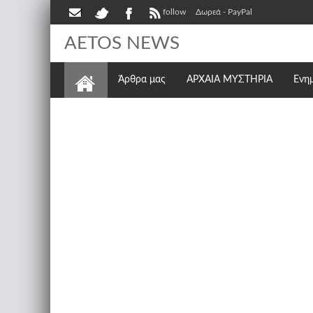
follow
Δωρεά - PayPal
AETOS NEWS
Άρθρα μας
ΑΡΧΑΙΑ ΜΥΣΤΗΡΙΑ
Ενη