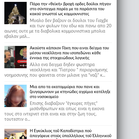
Πάρα την «θεϊκή» βροχή ορδες δούλοι πήγαν
στο σύνταγμα παρέα με τα παράσιτα του
κακού γνωστοί ως κομμουνιστες
Μυαλο δεν βαζουν οι δουλοι του Γιαχβε
και των φυλων του εδω και πανω απο 20
αιωνες ουτε με τα διαβολικα κομμουνιστικα μπολια
εβαλαν μαλ...
Ακούστε κάποιον Γάκη που ειναι δείγμα του
μέσου νεοέλληνα που ισοπεδώνει κάθε
έννοια της στοιχειώδους λογικής
Αλλο ενα δειγμα δηδεν φωστηρα
νεοελληνα και "Γιατρου " περιορισμενης
νοημοσυνης που φαινεται οταν μιλανε για "ναζι" κ...
Μια απο τα εκατομμύρια που πανε και
ζευγαρωνουν με κτηνώδες αγρίμια κατέληξε
στο νοσοκομείο
Επισης διαβαζουν "έγκυρες πήγες"
μισάνθρωπων και οπως ειναι η εικονα
τους στο ιντερνετ ετσι ειναι και στην ζωη τους,
τουτεστιν ο...
Ἡ Ἐγκύκλιος τοῦ Καποδίστρια ποὺ
ἀπαγόρευε στοὺς ὑπαλλήλους τοῦ Ἑλληνικοῦ