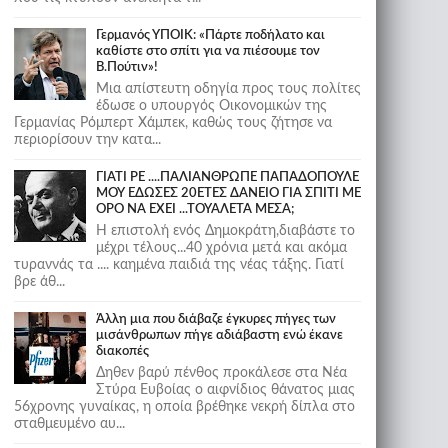
Γερμανός ΥΠΟΙΚ: «Πάρτε ποδήλατο και
καθίστε στο σπίτι για να πιέσουμε τον
Β.Πούτιν»!
Μια απίστευτη οδηγία προς τους πολίτες
έδωσε ο υπουργός Οικονομικών της
Γερμανίας Ρόμπερτ Χάμπεκ, καθώς τους ζήτησε να
περιορίσουν την κατα...
ΓΙΑΤΙ ΡΕ ....ΠΑΛΙΑΝΘΡΩΠΕ ΠΑΠΑΔΟΠΟΥΛΕ
ΜΟΥ ΕΔΩΣΕΣ 20ΕΤΕΣ ΔΑΝΕΙΟ ΓΙΑ ΣΠΙΤΙ ΜΕ
ΟΡΟ ΝΑ ΕΧΕΙ ...ΤΟΥΑΛΕΤΑ ΜΕΣΑ;
Η επιστολή ενός Δημοκράτη,διαβάστε το
μέχρι τέλους...40 χρόνια μετά και ακόμα
τυραννάς τα .... καημένα παιδιά της νέας τάξης. Γιατί
βρε άθ...
Άλλη μια που διάβαζε έγκυρες πήγες των
μισάνθρωπων πήγε αδιάβαστη ενώ έκανε
διακοπές
Δηθεν βαρύ πένθος προκάλεσε στα Νέα
Στύρα Ευβοίας ο αιφνίδιος θάνατος μιας
56χρονης γυναίκας, η οποία βρέθηκε νεκρή δίπλα στο
σταθμευμένο αυ...