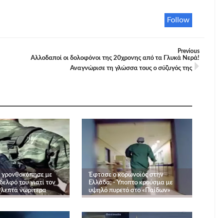
Follow
Previous
Αλλοδαποί οι δολοφόνοι της 20χρονης από τα Γλυκά Νερά!
Αναγνώρισε τη γλώσσα τους ο σύζυγός της
 γρονθοκόπησε με
Έφτασε ο κορωνοϊός στην
δελφό του γιατί τον
Ελλάδα; - Ύποπτο κρούσμα με
 λεπτά νωρίτερα
υψηλό πυρετό στο «Παίδων»