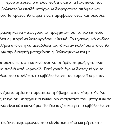
προστατεύεται ο απλός πολίτης από τα fakenews που
βολιαστούν επειδή υπάρχουν διαφορετικές απόψεις και
ν. Το Κράτος θα έπρεπε να παρεμβαίνει όταν κάποιος λέει
ρμογή και να «ξεφύγουν τα πράγματα» σε τοπικό επίπεδο,
ένους μπορεί να λειτουργήσουν θετικά. Το υγειονομικό σκέλος
λήσει ο ίδιος ή να μεταδώσει τον ιό και αν κολλήσει ο ίδιος θα
για την διακριτή μεταχείριση εμβολιασμένων και μη.
πουλος είπε ότι «ο κίνδυνος να υπάρξει παρενέργεια είναι
 παιδιά από κορονοϊό. Γιατί γονείς έχουν δισταγμό για τα
γγλου που συνέδεσε το εμβόλιο έναντι του κορονοϊού με τον
δεν έχει υπάρξει το παραμικρό πρόβλημα στον κόσμο. Αν ένα
 έλεγα ότι υπάρχει ένα καινούριο αντιβιοτικό που μπορεί να το
νώ είναι κάτι καινούριο; Το ίδιο ισχύει και για το εμβόλιο έναντι
 διαδικτυακής έρευνας που εξελίσσεται εδώ και μέρες στο