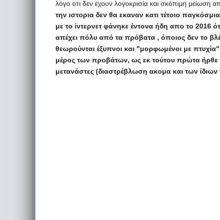
λόγο οτι δεν εχουν λογοκρισία και σκόπιμη μείωση
την ιστορια δεν θα εκαναν κατι τέτοιο παγκόσμι
με το ίντερνετ φάνηκε έντονα ήδη απο το 2016 ό
απέχει πόλυ από τα πρόβατα , όποιος δεν το βλέ
θεωρούνται έξυπνοι και "μορφωμένοι με πτυχία" ο
μέρος των προβάτων, ως εκ τούτου πρώτα ήρθε η
μετανάστες (διαστρέβλωση ακομα και των ίδιων 