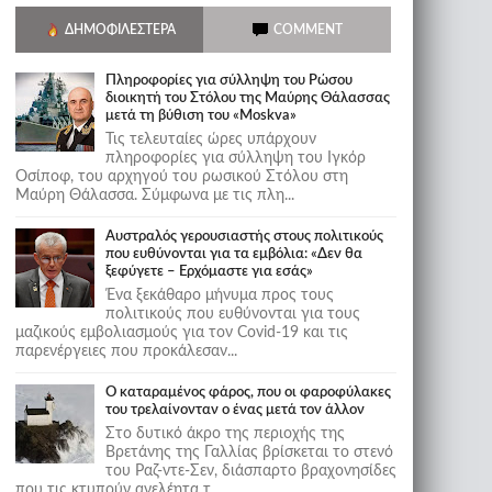
ΔΗΜΟΦΙΛΈΣΤΕΡΑ
COMMENT
Πληροφορίες για σύλληψη του Ρώσου
διοικητή του Στόλου της Mαύρης Θάλασσας
μετά τη βύθιση του «Moskva»
Τις τελευταίες ώρες υπάρχουν
πληροφορίες για σύλληψη του Ιγκόρ
Οσίποφ, του αρχηγού του ρωσικού Στόλου στη
Μαύρη Θάλασσα. Σύμφωνα με τις πλη...
Αυστραλός γερουσιαστής στους πολιτικούς
που ευθύνονται για τα εμβόλια: «Δεν θα
ξεφύγετε – Ερχόμαστε για εσάς»
Ένα ξεκάθαρο μήνυμα προς τους
πολιτικούς που ευθύνονται για τους
μαζικούς εμβολιασμούς για τον Covid-19 και τις
παρενέργειες που προκάλεσαν...
Ο καταραμένος φάρος, που οι φαροφύλακες
του τρελαίνονταν ο ένας μετά τον άλλον
Στο δυτικό άκρο της περιοχής της
Βρετάνης της Γαλλίας βρίσκεται το στενό
του Ραζ-ντε-Σεν, διάσπαρτο βραχονησίδες
που τις κτυπούν ανελέητα τ...