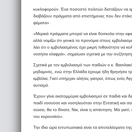
κυκλοφορούν. Ένα ποσοστό πολιτών διστάζουν να εμ
διαβάζουν πράγματα από επιστήμονες που δεν στέκου
ψέματα» .
«Μερικά πράγματα μπορεί να είναι δύσκολα στην εφα
αλλά νομίζω ότι γενικά τα προνόμια στους εμβολιασμ
λέει ότι ο εμβολιασμένος έχει μικρή πιθανότητα να κολ
νοσήσει ελαφρά», σημείωσε σχετικά με την συζήτηση 
Σχετικά με τον εμβολιασμό των παιδιών ο κ. Βασιλακό
μηδαμινός, ενώ στην Ελλάδα έχουμε ήδη θρηνήσει τρία
εμβόλια; Γιατί υπήρχαν αλήτες γιατροί, όπως ενός Ά
αυτισμό.
Έχουν γίνει εκατομμύρια εμβολιασμοί σε παιδιά και 
παιδί νοσούσε και νοσηλευόταν στην Εντατική και σας
σώσει, θα το δίνατε; Ναι, είναι η απάντηση. Μα γιατί, ε
του κορονοϊού».
Την ίδια ώρα εντυπωσιακά είναι τα αποτελέσματα της