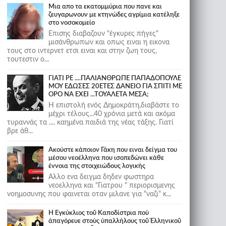
Μια απο τα εκατομμύρια που πανε και
ζευγαρωνουν με κτηνώδες αγρίμια κατέληξε
στο νοσοκομείο
Επισης διαβαζουν "έγκυρες πήγες"
μισάνθρωπων και οπως ειναι η εικονα
τους στο ιντερνετ ετσι ειναι και στην ζωη τους,
τουτεστιν ο...
ΓΙΑΤΙ ΡΕ ....ΠΑΛΙΑΝΘΡΩΠΕ ΠΑΠΑΔΟΠΟΥΛΕ
ΜΟΥ ΕΔΩΣΕΣ 20ΕΤΕΣ ΔΑΝΕΙΟ ΓΙΑ ΣΠΙΤΙ ΜΕ
ΟΡΟ ΝΑ ΕΧΕΙ ...ΤΟΥΑΛΕΤΑ ΜΕΣΑ;
Η επιστολή ενός Δημοκράτη,διαβάστε το
μέχρι τέλους...40 χρόνια μετά και ακόμα
τυραννάς τα .... καημένα παιδιά της νέας τάξης. Γιατί
βρε άθ...
Ακούστε κάποιον Γάκη που ειναι δείγμα του
μέσου νεοέλληνα που ισοπεδώνει κάθε
έννοια της στοιχειώδους λογικής
Αλλο ενα δειγμα δηδεν φωστηρα
νεοελληνα και "Γιατρου " περιορισμενης
νοημοσυνης που φαινεται οταν μιλανε για "ναζι" κ...
Ἡ Ἐγκύκλιος τοῦ Καποδίστρια ποὺ
ἀπαγόρευε στοὺς ὑπαλλήλους τοῦ Ἑλληνικοῦ