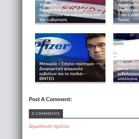
Γιατρός κατ
Υπουργός… τόλμησε να
προσέλαβαν
διαφωνήσει με τα διαβατήρια
επειδή έχω 
εμβολιασμού και εκδιώχθηκε από
ήταν η απά
την κυβέρνηση
Υγείας
Μπουρλά: « Ετήσιο «τρύπημα» –
Καρδίτσα: 
Διαφορετική φόρμουλα
για τα πλα
εμβολίων για τα παιδιά» –
εμβολιασμο
ΒΙΝΤΕΟ
υπάλληλος 
Post A Comment:
0 COMMENTS
Δημοσίευση σχολίου