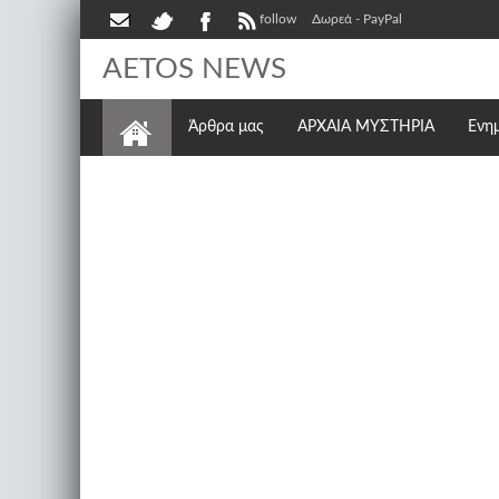
follow
Δωρεά - PayPal
AETOS NEWS
Άρθρα μας
ΑΡΧΑΙΑ ΜΥΣΤΗΡΙΑ
Ενη