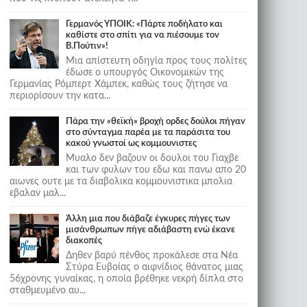
Γερμανός ΥΠΟΙΚ: «Πάρτε ποδήλατο και
καθίστε στο σπίτι για να πιέσουμε τον
Β.Πούτιν»!
Μια απίστευτη οδηγία προς τους πολίτες
έδωσε ο υπουργός Οικονομικών της
Γερμανίας Ρόμπερτ Χάμπεκ, καθώς τους ζήτησε να
περιορίσουν την κατα...
Πάρα την «θεϊκή» βροχή ορδες δούλοι πήγαν
στο σύνταγμα παρέα με τα παράσιτα του
κακού γνωστοί ως κομμουνιστες
Μυαλο δεν βαζουν οι δουλοι του Γιαχβε
και των φυλων του εδω και πανω απο 20
αιωνες ουτε με τα διαβολικα κομμουνιστικα μπολια
εβαλαν μαλ...
Άλλη μια που διάβαζε έγκυρες πήγες των
μισάνθρωπων πήγε αδιάβαστη ενώ έκανε
διακοπές
Δηθεν βαρύ πένθος προκάλεσε στα Νέα
Στύρα Ευβοίας ο αιφνίδιος θάνατος μιας
56χρονης γυναίκας, η οποία βρέθηκε νεκρή δίπλα στο
σταθμευμένο αυ...