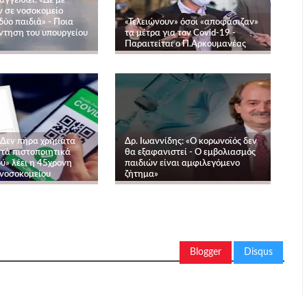
αγγέλλει: «Δε με
 σε νοσοκομείο
δύο παιδιά» - Ποια
«Τελειώνουν» όσοι «αποφάσιζαν»
ντηση του υπουργείου
τα μέτρα για τον Covid-19 -
Παραιτείται ο Π.Αρκουμανέας
«Δεν πήρα χρήματα
Δρ. Ιωαννίδης: «Ο κορωνοϊός δεν
στά πιστοποιητικά
θα εξαφανιστεί - Ο εμβολιασμός
ύ» λέει η 45χρονη
παιδιών είναι αμφιλεγόμενο
νοσοκομείου
ζήτημα»
Blogger
Disqus