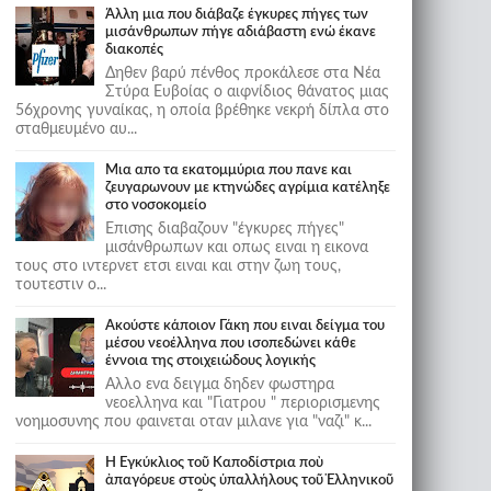
Άλλη μια που διάβαζε έγκυρες πήγες των
μισάνθρωπων πήγε αδιάβαστη ενώ έκανε
διακοπές
Δηθεν βαρύ πένθος προκάλεσε στα Νέα
Στύρα Ευβοίας ο αιφνίδιος θάνατος μιας
56χρονης γυναίκας, η οποία βρέθηκε νεκρή δίπλα στο
σταθμευμένο αυ...
Μια απο τα εκατομμύρια που πανε και
ζευγαρωνουν με κτηνώδες αγρίμια κατέληξε
στο νοσοκομείο
Επισης διαβαζουν "έγκυρες πήγες"
μισάνθρωπων και οπως ειναι η εικονα
τους στο ιντερνετ ετσι ειναι και στην ζωη τους,
τουτεστιν ο...
Ακούστε κάποιον Γάκη που ειναι δείγμα του
μέσου νεοέλληνα που ισοπεδώνει κάθε
έννοια της στοιχειώδους λογικής
Αλλο ενα δειγμα δηδεν φωστηρα
νεοελληνα και "Γιατρου " περιορισμενης
νοημοσυνης που φαινεται οταν μιλανε για "ναζι" κ...
Ἡ Ἐγκύκλιος τοῦ Καποδίστρια ποὺ
ἀπαγόρευε στοὺς ὑπαλλήλους τοῦ Ἑλληνικοῦ