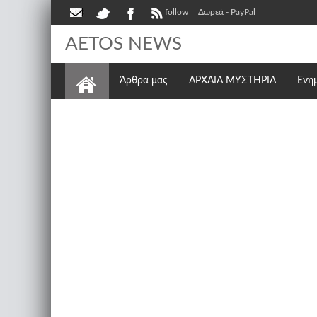
follow
Δωρεά - PayPal
AETOS NEWS
Άρθρα μας
ΑΡΧΑΙΑ ΜΥΣΤΗΡΙΑ
Ενη