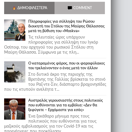
ΔΗΜΟΦΙΛΈΣΤΕΡΑ
COMMENT
Πληροφορίες για σύλληψη του Ρώσου
διοικητή του Στόλου της Mαύρης Θάλασσας
μετά τη βύθιση του «Moskva»
Τις τελευταίες ώρες υπάρχουν
πληροφορίες για σύλληψη του Ιγκόρ
Οσίποφ, του αρχηγού του ρωσικού Στόλου στη
Μαύρη Θάλασσα. Σύμφωνα με τις πλη...
Ο καταραμένος φάρος, που οι φαροφύλακες
του τρελαίνονταν ο ένας μετά τον άλλον
Στο δυτικό άκρο της περιοχής της
Βρετάνης της Γαλλίας βρίσκεται το στενό
του Ραζ-ντε-Σεν, διάσπαρτο βραχονησίδες
που τις κτυπούν ανελέητα τ...
Αυστραλός γερουσιαστής στους πολιτικούς
που ευθύνονται για τα εμβόλια: «Δεν θα
ξεφύγετε – Ερχόμαστε για εσάς»
Ένα ξεκάθαρο μήνυμα προς τους
πολιτικούς που ευθύνονται για τους
μαζικούς εμβολιασμούς για τον Covid-19 και τις
παρενέργειες που προκάλεσαν...