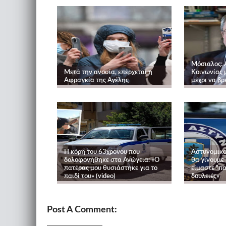
Μόσιαλος: 
Μετά την ανοσία, επέρχεται η
Κοινωνίας 
Αφραγκία της Αγέλης
μέχρι να βρ
Η κόρη του 63χρονου που
Αστυνομικο
δολοφονήθηκε στα Ανώγεια: «Ο
θα γίνουμε
πατέρας μου θυσιάστηκε για το
είμαστε “πα
παιδί του» (video)
δουλειές»
Post A Comment: