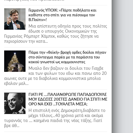
Γερμανός ΥΠΟΙΚ: «Πάρτε ποδήλατο και
καθίστε στο σπίτι για να πιέσουμε τον
Β.Πούτιν»!
Μια απίστευτη οδηγία προς τους πολίτες
έδωσε ο υπουργός Οικονομικών της
Γερμανίας Ρόμπερτ Χάμπεκ, καθώς τους ζήτησε να
περιορίσουν την κατα...
Πάρα την «θεϊκή» βροχή ορδες δούλοι πήγαν
στο σύνταγμα παρέα με τα παράσιτα του
κακού γνωστοί ως κομμουνιστες
Μυαλο δεν βαζουν οι δουλοι του Γιαχβε
και των φυλων του εδω και πανω απο 20
αιωνες ουτε με τα διαβολικα κομμουνιστικα μπολια
εβαλαν μαλ...
ΓΙΑΤΙ ΡΕ ....ΠΑΛΙΑΝΘΡΩΠΕ ΠΑΠΑΔΟΠΟΥΛΕ
ΜΟΥ ΕΔΩΣΕΣ 20ΕΤΕΣ ΔΑΝΕΙΟ ΓΙΑ ΣΠΙΤΙ ΜΕ
ΟΡΟ ΝΑ ΕΧΕΙ ...ΤΟΥΑΛΕΤΑ ΜΕΣΑ;
Η επιστολή ενός Δημοκράτη,διαβάστε το
μέχρι τέλους...40 χρόνια μετά και ακόμα
τυραννάς τα .... καημένα παιδιά της νέας τάξης. Γιατί
βρε άθ...