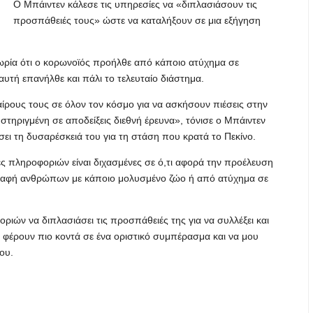
Ο Μπάιντεν κάλεσε τις υπηρεσίες να «διπλασιάσουν τις
προσπάθειές τους» ώστε να καταλήξουν σε μια εξήγηση
θεωρία ότι ο κορωνοϊός προήλθε από κάποιο ατύχημα σε
υτή επανήλθε και πάλι το τελευταίο διάστημα.
αίρους τους σε όλον τον κόσμο για να ασκήσουν πιέσεις στην
στηριγμένη σε αποδείξεις διεθνή έρευνα», τόνισε ο Μπάιντεν
ει τη δυσαρέσκειά του για τη στάση που κρατά το Πεκίνο.
ς πληροφοριών είναι διχασμένες σε ό,τι αφορά την προέλευση
παφή ανθρώπων με κάποιο μολυσμένο ζώο ή από ατύχημα σε
ών να διπλασιάσει τις προσπάθειές της για να συλλέξει και
φέρουν πιο κοντά σε ένα οριστικό συμπέρασμα και να μου
ου.