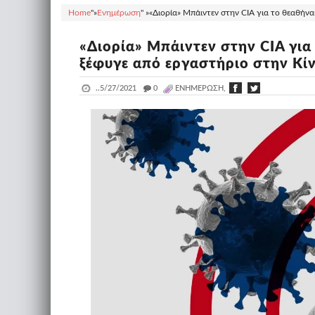
Home
"»
Ενημέρωση
" »
«Διορία» Μπάιντεν στην CIA για το θεαθήναι
«Διορία» Μπάιντεν στην CIA για
ξέφυγε από εργαστήριο στην Κίν
..
5/27/2021
_
0
ΕΝΗΜΈΡΩΣΗ,