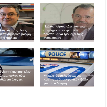
Παύλος Τσίμας: «Δεν πιστεύω
Αποφυγή της Θείας
στη δημοσιογραφία που
με τη σημερινή μορφή
προσπαθεί να τρομάξει τους
εθεί εμβόλιο
ανθρώπους»
ί Θεσσαλονίκης: «Δεν
 μπαμπούλας, ούτε
Μακελειό στα Ανώγεια της
ιδιά για όλες τις
Κρήτης με διπλό φονικό - Φόβοι
για αντεκδίκηση