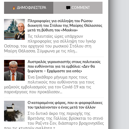
ΔΗΜΟΦΙΛΈΣΤΕΡΑ
COMMENT
Πληροφορίες για σύλληψη του Ρώσου
διοικητή του Στόλου της Mαύρης Θάλασσας
μετά τη βύθιση του «Moskva»
Τις τελευταίες ώρες υπάρχουν
πληροφορίες για σύλληψη του Ιγκόρ
Οσίποφ, του αρχηγού του ρωσικού Στόλου στη
Μαύρη Θάλασσα. Σύμφωνα με τις πλη...
Αυστραλός γερουσιαστής στους πολιτικούς
που ευθύνονται για τα εμβόλια: «Δεν θα
ξεφύγετε – Ερχόμαστε για εσάς»
Ένα ξεκάθαρο μήνυμα προς τους
πολιτικούς που ευθύνονται για τους
μαζικούς εμβολιασμούς για τον Covid-19 και τις
παρενέργειες που προκάλεσαν...
Ο καταραμένος φάρος, που οι φαροφύλακες
του τρελαίνονταν ο ένας μετά τον άλλον
Στο δυτικό άκρο της περιοχής της
Βρετάνης της Γαλλίας βρίσκεται το στενό
του Ραζ-ντε-Σεν, διάσπαρτο βραχονησίδες
που τις κτυπούν ανελέητα τ...