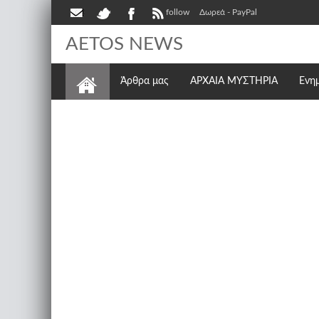
follow
Δωρεά - PayPal
AETOS NEWS
Άρθρα μας
ΑΡΧΑΙΑ ΜΥΣΤΗΡΙΑ
Ενη