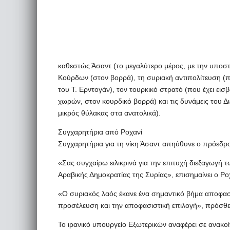
καθεστώς Άσαντ (το μεγαλύτερο μέρος, με την υποστή
Κούρδων (στον βορρά), τη συριακή αντιπολίτευση (π
του Τ. Ερντογάν), τον τουρκικό στρατό (που έχει εισ
χωρών, στον κουρδικό βορρά) και τις δυνάμεις του 
μικρός θύλακας στα ανατολικά).
Συγχαρητήρια από Ροχανί
Συγχαρητήρια για τη νίκη Άσαντ απηύθυνε ο πρόεδρο
«Σας συγχαίρω ειλικρινά για την επιτυχή διεξαγωγή
Αραβικής Δημοκρατίας της Συρίας», επισημαίνει ο Ρ
«Ο συριακός λαός έκανε ένα σημαντικό βήμα αποφασίζ
προσέλευση και την αποφασιστική επιλογή», πρόσθε
Το ιρανικό υπουργείο Εξωτερικών αναφέρει σε ανακο