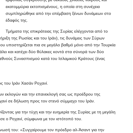
εκατομμύρια εκτοπισμένους, η οποία στη συνέχεια
συμπληρώθηκε από την επέμβαση ξένων δυνάμεων στο
έδαφός της.
Τμήματα της επικράτειας της Συρίας ελέγχονται από το
ριξη της Ρωσίας και του Ιράν), τις δυνάμεις των Σύρων
ου υποστηρίζεται πια σε μεγάλο βαθμό μόνο από την Τουρκία
βάλει και κατέχει δύο θύλακες κοντά στα σύνορά των δύο
Διεθνούς Συνασπισμού κατά του Ισλαμικού Κράτους (ένας
ς του Ιράν Χασάν Ροχανί.
 των εκλογών και την επανεκλογή σας ως προέδρου της
οχανί σε δήλωση προς τον στενό σύμμαχο του Ιράν.
οντας για την τύχη και την ευημερία της Συρίας με τη μεγάλη
σε ο Ροχανί, σύμφωνα με τον ιστότοπό του.
ίνωσή του: «Συγχαίρουμε τον πρόεδρο αλ-Άσαντ για την