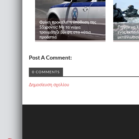
Φρίκη προκαλεί η υπόθεση της
55χρονης: Με τα νύχια
Πήγαν να λ
τραυμάτιζε βρέφη στα νότια
ενός εκπαιδ
προάστια
μετάνιωσαν
Post A Comment:
0 COMMENTS
Δημοσίευση σχολίου