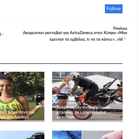
Follow
Previous
Ακυρώνουν ραντεβού για AstraZeneca στην Κύπρο: «Μου
 -
έμειναν τα εμβόλια, τι να τα κάνω;» , vid
Το κράνος δεν είναι αξεσουάρ
σαν μέχρι θανάτου
μηχανής.. ρε μ@λ@κισμένε
έρι στο Λονδίνο
κάγκουρα