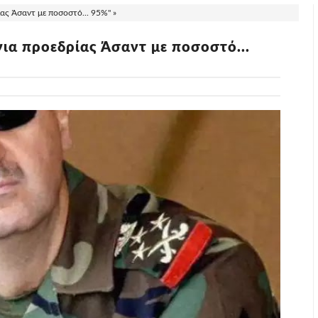
ας Άσαντ με ποσοστό... 95%" »
νια προεδρίας Άσαντ με ποσοστό...