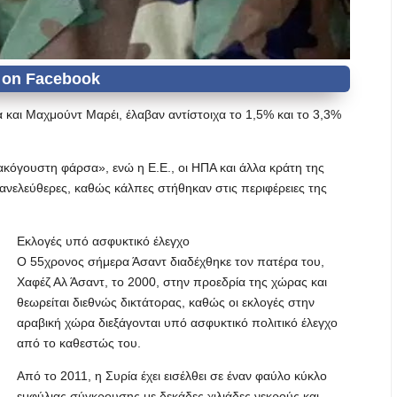
και Μαχμούντ Μαρέι, έλαβαν αντίστοιχα το 1,5% και το 3,3%
ακόγουστη φάρσα», ενώ η Ε.Ε., οι ΗΠΑ και άλλα κράτη της
 ανελεύθερες, καθώς κάλπες στήθηκαν στις περιφέρειες της
Εκλογές υπό ασφυκτικό έλεγχο
Ο 55χρονος σήμερα Άσαντ διαδέχθηκε τον πατέρα του,
Χαφέζ Αλ Άσαντ, το 2000, στην προεδρία της χώρας και
θεωρείται διεθνώς δικτάτορας, καθώς οι εκλογές στην
αραβική χώρα διεξάγονται υπό ασφυκτικό πολιτικό έλεγχο
από το καθεστώς του.
Από το 2011, η Συρία έχει εισέλθει σε έναν φαύλο κύκλο
εμφύλιας σύγκρουσης με δεκάδες χιλιάδες νεκρούς και