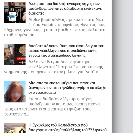
Άλλη μια που διάβαζε έγκυρες πήγες των
μισάνθρωπων πήγε αδιάβαστη ενώ έκανε
διακοπές
Δηθεν βαρύ πένθος προκάλεσε στα Νέα
Στύρα Ευβοίας ο αιφνίδιος θάνατος μιας
56χρονης γυναίκας, η οποία βρέθηκε νεκρή δίπλα στο
σταθμευμένο αυ...
Ακούστε κάποιον Γάκη που ειναι δείγμα του
μέσου νεοέλληνα που ισοπεδώνει κάθε
έννοια της στοιχειώδους λογικής
Αλλο ενα δειγμα δηδεν φωστηρα
νεοελληνα και "Γιατρου " περιορισμενης
νοημοσυνης που φαινεται οταν μιλανε για "ναζι" κ...
Μια απο τα εκατομμύρια που πανε και
ζευγαρωνουν με κτηνώδες αγρίμια κατέληξε
στο νοσοκομείο
Επισης διαβαζουν "έγκυρες πήγες"
μισάνθρωπων και οπως ειναι η εικονα
τους στο ιντερνετ ετσι ειναι και στην ζωη τους,
τουτεστιν ο...
Ἡ Ἐγκύκλιος τοῦ Καποδίστρια ποὺ
ἀπαγόρευε στοὺς ὑπαλλήλους τοῦ Ἑλληνικοῦ