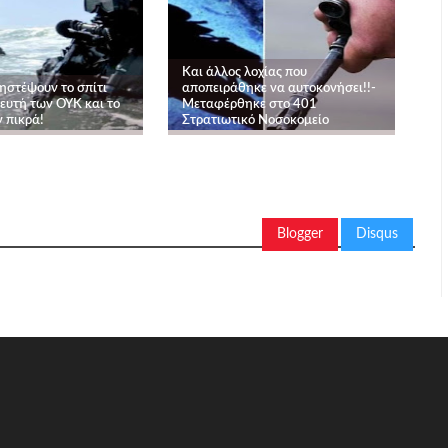
Και άλλος λοχίας που
ηστέψουν το σπίτι
αποπειράθηκε να αυτοκονήσει!!-
ευτή των ΟΥΚ και το
Μεταφέρθηκε στο 401
 πικρά!
Στρατιωτικό Νοσοκομείο
Blogger
Disqus