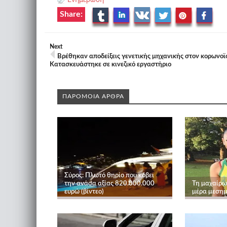
Ενημέρωση
Share:
Next
Βρέθηκαν αποδείξεις γενετικής μηχανικής στον κορωνοϊό
Κατασκευάστηκε σε κινεζικό εργαστήριο
ΠΑΡΟΜΟΙΑ ΑΡΘΡΑ
Σύρος: Πλωτό θηρίο που κόβει
την ανάσα αξίας 820.000.000
Τη μαχαίρω
ευρώ (βίντεο)
μέρα μεσημ