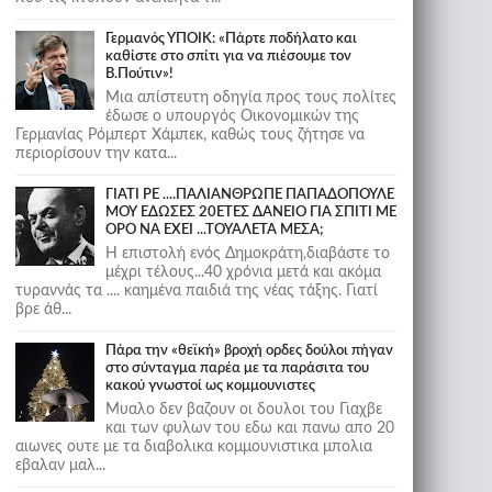
Γερμανός ΥΠΟΙΚ: «Πάρτε ποδήλατο και
καθίστε στο σπίτι για να πιέσουμε τον
Β.Πούτιν»!
Μια απίστευτη οδηγία προς τους πολίτες
έδωσε ο υπουργός Οικονομικών της
Γερμανίας Ρόμπερτ Χάμπεκ, καθώς τους ζήτησε να
περιορίσουν την κατα...
ΓΙΑΤΙ ΡΕ ....ΠΑΛΙΑΝΘΡΩΠΕ ΠΑΠΑΔΟΠΟΥΛΕ
ΜΟΥ ΕΔΩΣΕΣ 20ΕΤΕΣ ΔΑΝΕΙΟ ΓΙΑ ΣΠΙΤΙ ΜΕ
ΟΡΟ ΝΑ ΕΧΕΙ ...ΤΟΥΑΛΕΤΑ ΜΕΣΑ;
Η επιστολή ενός Δημοκράτη,διαβάστε το
μέχρι τέλους...40 χρόνια μετά και ακόμα
τυραννάς τα .... καημένα παιδιά της νέας τάξης. Γιατί
βρε άθ...
Πάρα την «θεϊκή» βροχή ορδες δούλοι πήγαν
στο σύνταγμα παρέα με τα παράσιτα του
κακού γνωστοί ως κομμουνιστες
Μυαλο δεν βαζουν οι δουλοι του Γιαχβε
και των φυλων του εδω και πανω απο 20
αιωνες ουτε με τα διαβολικα κομμουνιστικα μπολια
εβαλαν μαλ...