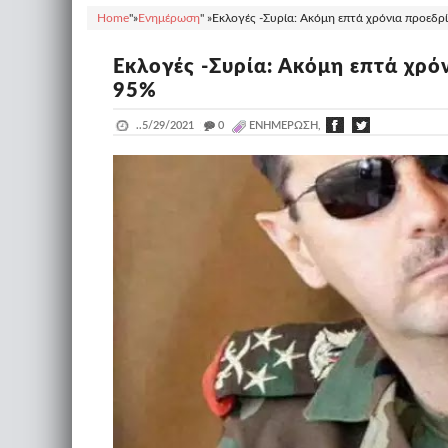
Home
"»
Ενημέρωση
" »
Εκλογές -Συρία: Ακόμη επτά χρόνια προεδρί
Εκλογές -Συρία: Ακόμη επτά χρό
95%
..
5/29/2021
_
0
ΕΝΗΜΈΡΩΣΗ,