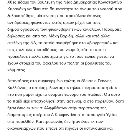
Χθες είδαμε τον βουλευτή της Νέας Δημοκρατίας Κωνσταντίνο
Κυρανάκη να δίνει στη δημοσιότητα το όνομα του νεαρού που
ξυλοκοπήθηκε, μία κίνηση που προκάλεσε έντονες
αντιδράσεις, φέρνοντας εκτός ορίων μέχρι και τους
δημοσιογράφους των φιλοκυβερνητικών καναλιών. Παρόμοιες
δηλώσεις και από τον Μάκη Βορίδη, αλλά και από άλλα
στελέχη της ΝΔ, τα οποία αναφέρθηκε στο «βιογραφικό» και
στις πολιτικές πεποιθήσεις του νεαρού, κάτι το οποίο
προκάλεσε πολλά ερωτήματα για το πως τελικά γίνεται να
έχουν στοιχεία του φακέλου του πολίτη οι βουλευτές του
κόμματος.
Απαντήσεις στο συγκεκριμένο ερώτημα έδωσε ο Γιάννης
Καλλιάνος, ο οποίος μιλώντας σε τηλεοπτική εκπομπή είπε:
«το non paper είχε το ονοματεπώνυμο του παιδιού. Ότι αυτό
το παιδί είχε απασχολήσει στην αστυνομία στο παρελθόν, διότι
ήταν ένας εκ των συλληφθέντων στην περίπτωση της
διαμαρτυρίας υπέρ του Δ.Κουφοντίνα στο υπουργείο Υγείας
στο παρελθόν. Και προφανώς δεν ήταν ένας εκ των
οικογενειαρχών που είπανε ότι πήγανε οι αστυνομικοί και