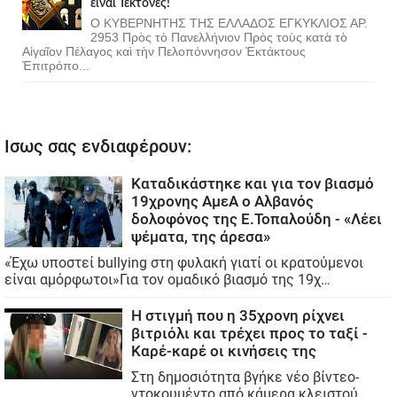
εἶναι Τέκτονες!
Ο ΚΥΒΕΡΝΗΤΗΣ ΤΗΣ ΕΛΛΑΔΟΣ ΕΓΚΥΚΛΙΟΣ ΑΡ.
2953 Πρὸς τὸ Πανελλήνιον Πρὸς τοὺς κατὰ τὸ
Αἰγαῖον Πέλαγος καὶ τὴν Πελοπόννησον Ἐκτάκτους
Ἐπιτρόπο...