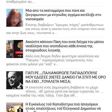
σταθμευμένο αυ...
Μια απο τα εκατομμύρια που πανε και
ζευγαρωνουν με κτηνώδες αγρίμια κατέληξε στο
νοσοκομείο
Επισης διαβαζουν "έγκυρες πήγες" μισάνθρωπων
και οπως ειναι η εικονα τους στο ιντερνετ ετσι ειναι
και στην ζωη τους, τουτεστιν ο...
Ακούστε κάποιον Γάκη που ειναι δείγμα του μέσου
νεοέλληνα που ισοπεδώνει κάθε έννοια της
στοιχειώδους λογικής
Αλλο ενα δειγμα δηδεν φωστηρα νεοελληνα και
"Γιατρου " περιορισμενης νοημοσυνης που
φαινεται οταν μιλανε για "ναζι" κ...
ΓΙΑΤΙ ΡΕ ....ΠΑΛΙΑΝΘΡΩΠΕ ΠΑΠΑΔΟΠΟΥΛΕ
ΜΟΥ ΕΔΩΣΕΣ 20ΕΤΕΣ ΔΑΝΕΙΟ ΓΙΑ ΣΠΙΤΙ ΜΕ ΟΡΟ
ΝΑ ΕΧΕΙ ...ΤΟΥΑΛΕΤΑ ΜΕΣΑ;
Η επιστολή ενός Δημοκράτη,διαβάστε το μέχρι
τέλους...40 χρόνια μετά και ακόμα τυραννάς τα ....
καημένα παιδιά της νέας τάξης. Γιατί βρε άθ...
Ἡ Ἐγκύκλιος τοῦ Καποδίστρια ποὺ ἀπαγόρευε
στοὺς ὑπαλλήλους τοῦ Ἑλληνικοῦ Δημοσίου νὰ