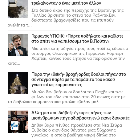
τρελαίνονταν ο ένας μετά τον άλλον
Στο δυτικό άκρο της περιοχής της Βρετάνης της
Γαλλίας βρίσκεται το στενό του Ραζ-ντε-Σεν,
διάσπαρτο βραχονησίδες που τις κτυπούν
ανελέητα τ...
Γερμανός ΥΠΟΙΚ: «Πάρτε ποδήλατο και καθίστε
στο σπίτι για να πιέσουμε τον Β.Πούτιν»!
Μια απίστευτη οδηγία προς τους πολίτες έδωσε ο
υπουργός Οικονομικών της Γερμανίας Ρόμπερτ
Χάμπεκ, καθώς τους ζήτησε να περιορίσουν την
κατα...
Πάρα την «θεϊκή» βροχή ορδες δούλοι πήγαν στο
σύνταγμα παρέα με τα παράσιτα του κακού
γνωστοί ως κομμουνιστες
Μυαλο δεν βαζουν οι δουλοι του Γιαχβε και των
φυλων του εδω και πανω απο 20 αιωνες ουτε με
τα διαβολικα κομμουνιστικα μπολια εβαλαν μαλ...
Άλλη μια που διάβαζε έγκυρες πήγες των
μισάνθρωπων πήγε αδιάβαστη ενώ έκανε διακοπές
Δηθεν βαρύ πένθος προκάλεσε στα Νέα Στύρα
Ευβοίας ο αιφνίδιος θάνατος μιας 56χρονης
γυναίκας, η οποία βρέθηκε νεκρή δίπλα στο