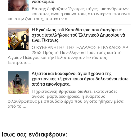
νοσοκομείο
Επισης διαβαζουν "έγκυρες πήγες" μισάνθρωπων
και οπως ειναι η εικονα τους στο ιντερνετ ετσι ειναι
και στην ζωη τους, τουτεστιν ο...
Ἡ Ἐγκύκλιος τοῦ Καποδίστρια ποὺ ἀπαγόρευε
στοὺς ὑπαλλήλους τοῦ Ἑλληνικοῦ Δημοσίου νὰ
εἶναι Τέκτονες!
Ο ΚΥΒΕΡΝΗΤΗΣ ΤΗΣ ΕΛΛΑΔΟΣ ΕΓΚΥΚΛΙΟΣ ΑΡ.
2953 Πρὸς τὸ Πανελλήνιον Πρὸς τοὺς κατὰ τὸ
Αἰγαῖον Πέλαγος καὶ τὴν Πελοπόννησον Ἐκτάκτους
Ἐπιτρόπο...
Άξεστοι και δολοφόνοι άγιοι!! χρόνια της
χριστιανικής τζιχάντ και οι άγιοι-δολοφόνοι πίσω
από τα εικονίσματα,
Η χριστιανική θρησκεία διαθέτει εκατοντάδες
άγιους, μάρτυρες-ήρωες, ή ενάρετους
φιλάνθρωπους με σπουδαίο έργο που αγιοποιήθηκαν μέσα
από το ...