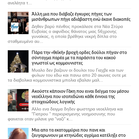
ανελέητα τ...
Άλλη μια που διάβαζε έγκυρες πήγες των
μισάνθρωπων πήγε αδιάβαστη ενώ έκανε διακοπές
Δηθεν βαρύ πένθος προκάλεσε στα Νέα Στύρα
Ευβοίας ο αιφνίδιος θάνατος μιας 56χρονης
γυναίκας, η οποία βρέθηκε νεκρή δίπλα στο
σταθμευμένο αυ...
Πάρα την «θεϊκή» βροχή ορδες δούλοι πήγαν στο
σύνταγμα παρέα με τα παράσιτα του κακού
γνωστοί ως κομμουνιστες
Μυαλο δεν βαζουν οι δουλοι του Γιαχβε και των
φυλων του εδω και πανω απο 20 αιωνες ουτε με
τα διαβολικα κομμουνιστικα μπολια εβαλαν μαλ...
Ακούστε κάποιον Γάκη που ειναι δείγμα του μέσου
νεοέλληνα που ισοπεδώνει κάθε έννοια της
στοιχειώδους λογικής
Αλλο ενα δειγμα δηδεν φωστηρα νεοελληνα και
"Γιατρου " περιορισμενης νοημοσυνης που
φαινεται οταν μιλανε για "ναζι" κ...
Μια απο τα εκατομμύρια που πανε και
ζευγαρωνουν με κτηνώδες αγρίμια κατέληξε στο