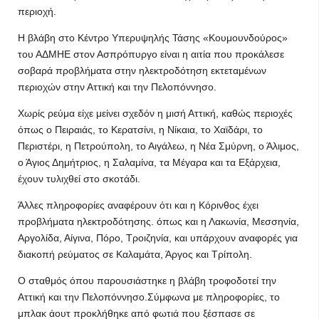
περιοχή.
Η βλάβη στο Κέντρο Υπερυψηλής Τάσης «Κουμουνδούρος»
του ΑΔΜΗΕ στον Ασπρόπυργο είναι η αιτία που προκάλεσε
σοβαρά προβλήματα στην ηλεκτροδότηση εκτεταμένων
περιοχών στην Αττική και την Πελοπόννησο.
Χωρίς ρεύμα είχε μείνει σχεδόν η μισή Αττική, καθώς περιοχές
όπως ο Πειραιάς, το Κερατσίνι, η Νίκαια, το Χαϊδάρι, το
Περιστέρι, η Πετρούπολη, το Αιγάλεω, η Νέα Σμύρνη, ο Άλιμος,
ο Άγιος Δημήτριος, η Σαλαμίνα, τα Μέγαρα και τα Εξάρχεια,
έχουν τυλιχθεί στο σκοτάδι.
Άλλες πληροφορίες αναφέρουν ότι και η Κόρινθος έχει
προβλήματα ηλεκτροδότησης. όπως και η Λακωνία, Μεσσηνία,
Αργολίδα, Αίγινα, Πόρο, Τροιζηνία, και υπάρχουν αναφορές για
διακοπή ρεύματος σε Καλαμάτα, Άργος και Τρίπολη.
Ο σταθμός όπου παρουσιάστηκε η βλάβη τροφοδοτεί την
Αττική και την Πελοπόννησο.Σύμφωνα με πληροφορίες, το
μπλακ άουτ προκλήθηκε από φωτιά που ξέσπασε σε