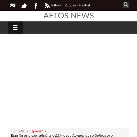
follow
Δωρεά - PayPal
AETOS NEWS
☰
Home
"»
Ενημέρωση
" »
Έκρηξη σε υποσταθμό της ΔΕΗ στον Ασπρόπυργο βύθισε στο