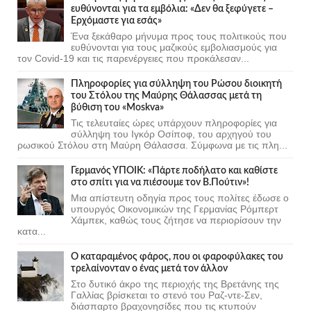
ευθύνονται για τα εμβόλια: «Δεν θα ξεφύγετε –
Ερχόμαστε για εσάς»
Ένα ξεκάθαρο μήνυμα προς τους πολιτικούς που
ευθύνονται για τους μαζικούς εμβολιασμούς για
τον Covid-19 και τις παρενέργειες που προκάλεσαν...
Πληροφορίες για σύλληψη του Ρώσου διοικητή
του Στόλου της Mαύρης Θάλασσας μετά τη
βύθιση του «Moskva»
Τις τελευταίες ώρες υπάρχουν πληροφορίες για
σύλληψη του Ιγκόρ Οσίποφ, του αρχηγού του
ρωσικού Στόλου στη Μαύρη Θάλασσα. Σύμφωνα με τις πλη...
Γερμανός ΥΠΟΙΚ: «Πάρτε ποδήλατο και καθίστε
στο σπίτι για να πιέσουμε τον Β.Πούτιν»!
Μια απίστευτη οδηγία προς τους πολίτες έδωσε ο
υπουργός Οικονομικών της Γερμανίας Ρόμπερτ
Χάμπεκ, καθώς τους ζήτησε να περιορίσουν την
κατα...
Ο καταραμένος φάρος, που οι φαροφύλακες του
τρελαίνονταν ο ένας μετά τον άλλον
Στο δυτικό άκρο της περιοχής της Βρετάνης της
Γαλλίας βρίσκεται το στενό του Ραζ-ντε-Σεν,
διάσπαρτο βραχονησίδες που τις κτυπούν