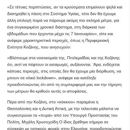
«Σε τέτοιες περιπτώσεις, αν τα κρούσματα επιμείνουν ψηλά και
διατηρηθεί η πίεση στο Σύστημα Υγείας, τότε δεν θα έχουμε
άλλη επιλογή παρά να πάρουμε ακόμη πιο σκληρά μέτρα, για
ένα συγκεκριμένο χρονικό διάστημα, στη διάρκεια των
εβδομάδων που έρχονται μέχρι τις 7 Ιανουαρίου», είπε και
ανέφερε χαρακτηριστικά περιοχές, όπως η Περιφερειακή
Ενότητα Κοζάνης, που ανησυχούν:
«Βλέπουμε στα νοσοκομεία της, Πτολεμαΐδας και της Κοζάνης
ότι, αντί να πέφτουν οι εισαγωγές, αυξάνονται. ‘Αρα, ενδέχεται
κάποιες περιοχές, στις οποίες δεν θα έχουμε μία διόρθωση, να
μπουν σε ολικό lockdown», ανέφερε και κατέληξε
προειδοποιώντας ότι από τη συμπεριφορά μας και την τήρηση
των μέτρων θα κριθούν αυτές οι αποφάσεις.
Πέρα από την Κοζάνη, στο «κόκκινο» παραμένει η
Θεσσαλονίκη και η Δυτική Αττική, με την τελευταία μάλιστα να
συγκεντρώνει τα «πυρά» από τον Υπουργό Προστασίας του
Πολίτη, Μιχάλη Χρυσοχοϊδη.Ο ίδιος βρέθηκε σήμερα σε
σύσκεψη με τοπικούς φορείς στην Ελευσίνα, προειδοποιώντας