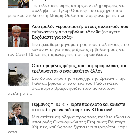
Τις τελευταίες ώρες υπάρχουν πληροφορίες για
σύλληψη του Ιγκόρ Οσίποφ, του αρχηγού του
ρωσικού Στόλου στη Μαύρη Θάλασσα. Σύμφωνα με τις πλη...
Αυστραλός γερουσιαστής στους πολιτικούς που
ευθύνονται για τα εμβόλια: «Δεν θα ξεφύγετε –
Ερχόμαστε για εσάς»
Ένα ξεκάθαρο μήνυμα προς τους πολιτικούς που
ευθύνονται για τους μαζικούς εμβολιασμούς για
τον Covid-19 και τις παρενέργειες που προκάλεσαν...
Ο καταραμένος φάρος, που οι φαροφύλακες του
τρελαίνονταν ο ένας μετά τον άλλον
Στο δυτικό άκρο της περιοχής της Βρετάνης της
Γαλλίας βρίσκεται το στενό του Ραζ-ντε-Σεν,
διάσπαρτο βραχονησίδες που τις κτυπούν
ανελέητα τ...
Γερμανός ΥΠΟΙΚ: «Πάρτε ποδήλατο και καθίστε
στο σπίτι για να πιέσουμε τον Β.Πούτιν»!
Μια απίστευτη οδηγία προς τους πολίτες έδωσε ο
υπουργός Οικονομικών της Γερμανίας Ρόμπερτ
Χάμπεκ, καθώς τους ζήτησε να περιορίσουν την
κατα...