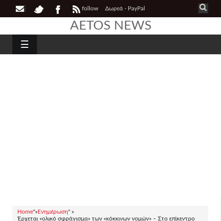
follow
Δωρεά - PayPal
AETOS NEWS
☰
Home
"»
Ενημέρωση
" »
Έρχεται «ολικό σφράγισμα» των «κόκκινων νομών» – Στο επίκεντρο