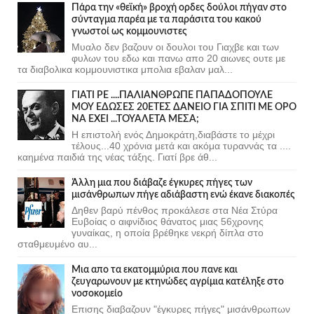
Πάρα την «θεϊκή» βροχή ορδες δούλοι πήγαν στο
σύνταγμα παρέα με τα παράσιτα του κακού
γνωστοί ως κομμουνιστες
Μυαλο δεν βαζουν οι δουλοι του Γιαχβε και των
φυλων του εδω και πανω απο 20 αιωνες ουτε με
τα διαβολικα κομμουνιστικα μπολια εβαλαν μαλ...
ΓΙΑΤΙ ΡΕ ....ΠΑΛΙΑΝΘΡΩΠΕ ΠΑΠΑΔΟΠΟΥΛΕ
ΜΟΥ ΕΔΩΣΕΣ 20ΕΤΕΣ ΔΑΝΕΙΟ ΓΙΑ ΣΠΙΤΙ ΜΕ ΟΡΟ
ΝΑ ΕΧΕΙ ...ΤΟΥΑΛΕΤΑ ΜΕΣΑ;
Η επιστολή ενός Δημοκράτη,διαβάστε το μέχρι
τέλους...40 χρόνια μετά και ακόμα τυραννάς τα ....
καημένα παιδιά της νέας τάξης. Γιατί βρε άθ...
Άλλη μια που διάβαζε έγκυρες πήγες των
μισάνθρωπων πήγε αδιάβαστη ενώ έκανε διακοπές
Δηθεν βαρύ πένθος προκάλεσε στα Νέα Στύρα
Ευβοίας ο αιφνίδιος θάνατος μιας 56χρονης
γυναίκας, η οποία βρέθηκε νεκρή δίπλα στο
σταθμευμένο αυ...
Μια απο τα εκατομμύρια που πανε και
ζευγαρωνουν με κτηνώδες αγρίμια κατέληξε στο
νοσοκομείο
Επισης διαβαζουν "έγκυρες πήγες" μισάνθρωπων