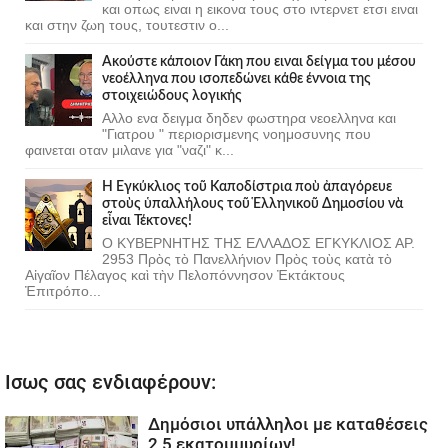
και οπως ειναι η εικονα τους στο ιντερνετ ετσι ειναι
και στην ζωη τους, τουτεστιν ο...
Ακούστε κάποιον Γάκη που ειναι δείγμα του μέσου
νεοέλληνα που ισοπεδώνει κάθε έννοια της
στοιχειώδους λογικής
Αλλο ενα δειγμα δηδεν φωστηρα νεοελληνα και
"Γιατρου " περιορισμενης νοημοσυνης που
φαινεται οταν μιλανε για "ναζι" κ...
Ἡ Ἐγκύκλιος τοῦ Καποδίστρια ποὺ ἀπαγόρευε
στοὺς ὑπαλλήλους τοῦ Ἑλληνικοῦ Δημοσίου νὰ
εἶναι Τέκτονες!
Ο ΚΥΒΕΡΝΗΤΗΣ ΤΗΣ ΕΛΛΑΔΟΣ ΕΓΚΥΚΛΙΟΣ ΑΡ.
2953 Πρὸς τὸ Πανελλήνιον Πρὸς τοὺς κατὰ τὸ
Αἰγαῖον Πέλαγος καὶ τὴν Πελοπόννησον Ἐκτάκτους
Ἐπιτρόπο...