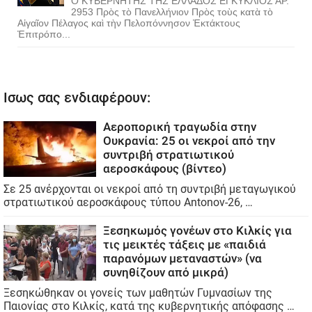
Ο ΚΥΒΕΡΝΗΤΗΣ ΤΗΣ ΕΛΛΑΔΟΣ ΕΓΚΥΚΛΙΟΣ ΑΡ.
2953 Πρὸς τὸ Πανελλήνιον Πρὸς τοὺς κατὰ τὸ
Αἰγαῖον Πέλαγος καὶ τὴν Πελοπόννησον Ἐκτάκτους
Ἐπιτρόπο...