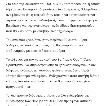
Στα τέλη της δεκαετίας του ’50, η OTC Enterprises Inc. η οποία
έδρευε στη Βαλτιμόρη δημοσίευσε ένα άρθρο στις 3 Απριλίου
αναφέροντας ότι η εταιρεία ήταν έτοιμη να κατασκευάσει ένα
αεροσκάφος ικανό να ταξιδέψει έξω από τη γήινη ατμόσφαιρα.
Επρόκειτο για την ανακοίνωση ενός είδους διαστημοπλοίου
που θα κινούνταν με αντιβαρυτική τεχνολογία.
Το μόνο που χρειαζόταν ήταν περίπου 20 εκατομμύρια
δολάρια, τα οποία στις μέρες μας θα μπορούσαν να
ισοδυναμούν με αρκετά δισεκατομμύρια.
Υπεύθυνος για την κατασκευή του θα ήταν ο Otis T. Carr.
Προκειμένου να συγκεντρωθούν τα χρήματα διοργανώθηκαν
διάφορες εκδηλώσεις, ωστόσο φαίνεται πως δεν υπήρξε
κάποιο ιδιαίτερο ενδιαφέρον. Ενδεχομένως αυτό συνέβη διότι ο
κόσμος δεν πίστεψε ότι κάτι τέτοιο θα μπορούσε να γίνει
πραγματικότητα.
Το ίδιο χρονικό διάστημα υπήρχε μεγάλο ενδιαφέρον της
κυβέρνησης των ΗΠΑ για τα UFO. Δεν την άφηνε καθόλου