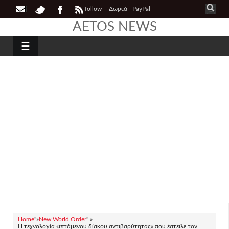
follow
Δωρεά - PayPal
AETOS NEWS
☰
Home
"»
New World Order
" »
Η τεχνολογία «ιπτάμενου δίσκου αντιβαρύτητας» που έστειλε τον