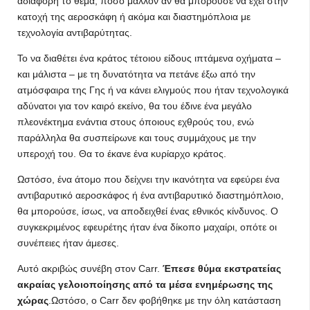
αδιάφορη το θέμα, πόσο μάλλον αν θα μπορούσε να έχει στην
κατοχή της αεροσκάφη ή ακόμα και διαστημόπλοια με
τεχνολογία αντιβαρύτητας.
Το να διαθέτει ένα κράτος τέτοιου είδους ιπτάμενα οχήματα –
και μάλιστα – με τη δυνατότητα να πετάνε έξω από την
ατμόσφαιρα της Γης ή να κάνει ελιγμούς που ήταν τεχνολογικά
αδύνατοι για τον καιρό εκείνο, θα του έδινε ένα μεγάλο
πλεονέκτημα ενάντια στους όποιους εχθρούς του, ενώ
παράλληλα θα συσπείρωνε και τους συμμάχους με την
υπεροχή του. Θα το έκανε ένα κυρίαρχο κράτος.
Ωστόσο, ένα άτομο που δείχνει την ικανότητα να εφεύρει ένα
αντιβαρυτικό αεροσκάφος ή ένα αντιβαρυτικό διαστημόπλοιο,
θα μπορούσε, ίσως, να αποδειχθεί ένας εθνικός κίνδυνος. Ο
συγκεκριμένος εφευρέτης ήταν ένα δίκοπο μαχαίρι, οπότε οι
συνέπειες ήταν άμεσες.
Αυτό ακριβώς συνέβη στον Carr.
Έπεσε θύμα εκστρατείας
ακραίας γελοιοποίησης από τα μέσα ενημέρωσης της
χώρας
.Ωστόσο, ο Carr δεν φοβήθηκε με την όλη κατάσταση