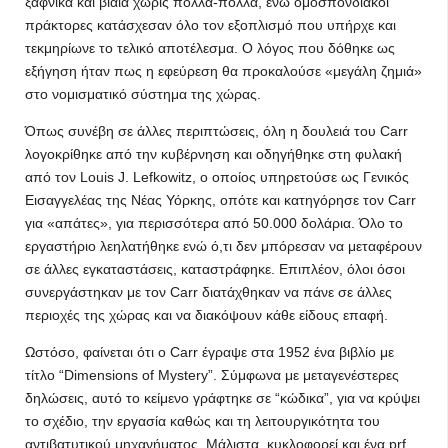
ξαφνικά και βίαια χωρίς πολλά-πολλά, ενώ ομοσπονδιακοί
πράκτορες κατάσχεσαν όλο τον εξοπλισμό που υπήρχε και
τεκμηρίωνε το τελικό αποτέλεσμα. Ο λόγος που δόθηκε ως
εξήγηση ήταν πως η εφεύρεση θα προκαλούσε «μεγάλη ζημιά»
στο νομισματικό σύστημα της χώρας.
Όπως συνέβη σε άλλες περιπτώσεις, όλη η δουλειά του Carr
λογοκρίθηκε από την κυβέρνηση και οδηγήθηκε στη φυλακή
από τον Louis J. Lefkowitz, ο οποίος υπηρετούσε ως Γενικός
Εισαγγελέας της Νέας Υόρκης, οπότε και κατηγόρησε τον Carr
για «απάτες», για περισσότερα από 50.000 δολάρια. Όλο το
εργαστήριο λεηλατήθηκε ενώ ό,τι δεν μπόρεσαν να μεταφέρουν
σε άλλες εγκαταστάσεις, καταστράφηκε. Επιπλέον, όλοι όσοι
συνεργάστηκαν με τον Carr διατάχθηκαν να πάνε σε άλλες
περιοχές της χώρας και να διακόψουν κάθε είδους επαφή.
Ωστόσο, φαίνεται ότι ο Carr έγραψε στα 1952 ένα βιβλίο με
τίτλο “Dimensions of Mystery”. Σύμφωνα με μεταγενέστερες
δηλώσεις, αυτό το κείμενο γράφτηκε σε “κώδικα”, για να κρύψει
το σχέδιο, την εργασία καθώς και τη λειτουργικότητα του
αντιβατυτικού μηχανήματος. Μάλιστα, κυκλοφορεί και ένα prf