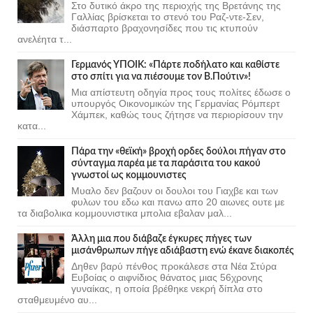
Στο δυτικό άκρο της περιοχής της Βρετάνης της
Γαλλίας βρίσκεται το στενό του Ραζ-ντε-Σεν,
διάσπαρτο βραχονησίδες που τις κτυπούν
ανελέητα τ...
Γερμανός ΥΠΟΙΚ: «Πάρτε ποδήλατο και καθίστε
στο σπίτι για να πιέσουμε τον Β.Πούτιν»!
Μια απίστευτη οδηγία προς τους πολίτες έδωσε ο
υπουργός Οικονομικών της Γερμανίας Ρόμπερτ
Χάμπεκ, καθώς τους ζήτησε να περιορίσουν την
κατα...
Πάρα την «θεϊκή» βροχή ορδες δούλοι πήγαν στο
σύνταγμα παρέα με τα παράσιτα του κακού
γνωστοί ως κομμουνιστες
Μυαλο δεν βαζουν οι δουλοι του Γιαχβε και των
φυλων του εδω και πανω απο 20 αιωνες ουτε με
τα διαβολικα κομμουνιστικα μπολια εβαλαν μαλ...
Άλλη μια που διάβαζε έγκυρες πήγες των
μισάνθρωπων πήγε αδιάβαστη ενώ έκανε διακοπές
Δηθεν βαρύ πένθος προκάλεσε στα Νέα Στύρα
Ευβοίας ο αιφνίδιος θάνατος μιας 56χρονης
γυναίκας, η οποία βρέθηκε νεκρή δίπλα στο
σταθμευμένο αυ...