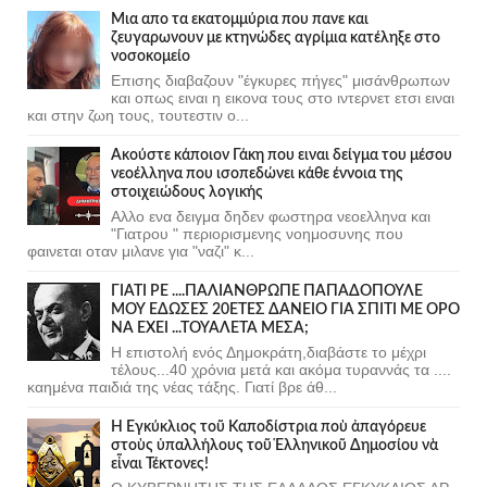
Μια απο τα εκατομμύρια που πανε και
ζευγαρωνουν με κτηνώδες αγρίμια κατέληξε στο
νοσοκομείο
Επισης διαβαζουν "έγκυρες πήγες" μισάνθρωπων
και οπως ειναι η εικονα τους στο ιντερνετ ετσι ειναι
και στην ζωη τους, τουτεστιν ο...
Ακούστε κάποιον Γάκη που ειναι δείγμα του μέσου
νεοέλληνα που ισοπεδώνει κάθε έννοια της
στοιχειώδους λογικής
Αλλο ενα δειγμα δηδεν φωστηρα νεοελληνα και
"Γιατρου " περιορισμενης νοημοσυνης που
φαινεται οταν μιλανε για "ναζι" κ...
ΓΙΑΤΙ ΡΕ ....ΠΑΛΙΑΝΘΡΩΠΕ ΠΑΠΑΔΟΠΟΥΛΕ
ΜΟΥ ΕΔΩΣΕΣ 20ΕΤΕΣ ΔΑΝΕΙΟ ΓΙΑ ΣΠΙΤΙ ΜΕ ΟΡΟ
ΝΑ ΕΧΕΙ ...ΤΟΥΑΛΕΤΑ ΜΕΣΑ;
Η επιστολή ενός Δημοκράτη,διαβάστε το μέχρι
τέλους...40 χρόνια μετά και ακόμα τυραννάς τα ....
καημένα παιδιά της νέας τάξης. Γιατί βρε άθ...
Ἡ Ἐγκύκλιος τοῦ Καποδίστρια ποὺ ἀπαγόρευε
στοὺς ὑπαλλήλους τοῦ Ἑλληνικοῦ Δημοσίου νὰ
εἶναι Τέκτονες!