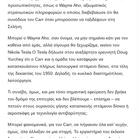
προσωπικότητες, όπως ο Wayne Aho, αξιωματικός
στρατιωτικών πληροφοριών ο οποίος διαβεβαίωσε ότι θα
συνόδευε τον Carr όταν μπορούσαν να ταξιδέψουν στη
Σελήνη.
Μπορεί ο Wayne Aho, σαν όνομα, να μην σημαίνει κάτι για τον
καθένα από εμάς, αλλά σίγουρα θα ξεχωρίζαμε, εκείνο του
Nikola Tesla.Ο Tesla δήλωσε στον ανεξάρτητο ερευνητή Doug
Yurchey ότι ο Carr και η ομάδα του κατάφεραν να
κατασκευάσουν πλήρως λειτουργικό ιπτάμενο δίσκο, στα τέλη
της δεκαετίας του 1950. Δηλαδή, το κυκλικό διαστημόπλοιο,
λειτούργησε.
Τι συνέβη, όμως, και μια τόσο σημαντική εφεύρεση δεν βρήκε
τον δρόμο της επιτυχίας και δεν βλέπουμε – επίσημα – να
πετούν στους ουρανούς γήινης κατασκευής ιπτάμενοι δίσκοι ή
αεροσκάφη με τεχνολογία αντιβαρύτητας;
Μπορεί φαινομενικά, για τον Carr, να πήγαιναν όλα κατ’ ευχήν,
όμως, όλα άλλαξαν σε μια στιγμή. Το εργαστήριό του έκλεισε