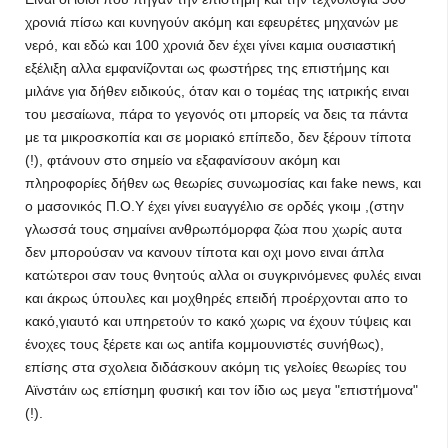
χρονιά πίσω και κυνηγούν ακόμη και εφευρέτες μηχανών με
νερό, και εδώ και 100 χρονιά δεν έχει γίνει καμια ουσιαστική
εξέλιξη αλλα εμφανίζονται ως φωστήρες της επιστήμης και
μιλάνε για δήθεν ειδικούς, όταν και ο τομέας της ιατρικής ειναι
του μεσαίωνα, πάρα το γεγονός οτι μπορείς να δεις τα πάντα
με τα μικροσκοπία και σε μοριακό επίπεδο, δεν ξέρουν τίποτα
(!), φτάνουν στο σημείο να εξαφανίσουν ακόμη και
πληροφορίες δήθεν ως θεωρίες συνωμοσίας και fake news, και
ο μασονικός Π.Ο.Υ έχει γίνει ευαγγέλιο σε ορδές γκοιμ ,(στην
γλωσσά τους σημαίνει ανθρωπόμορφα ζώα που χωρίς αυτα
δεν μπορούσαν να κανουν τίποτα και οχι μονο ειναι άπλα
κατώτεροι σαν τους θνητούς αλλα οι συγκρινόμενες φυλές ειναι
και άκρως ύπουλες και μοχθηρές επειδή προέρχονται απο το
κακό,γιαυτό και υπηρετούν το κακό χωρις να έχουν τύψεις και
ένοχες τους ξέρετε και ως antifa κομμουνιστές συνήθως),
επίσης στα σχολεια διδάσκουν ακόμη τις γελοίες θεωρίες του
Αϊνστάιν ως επίσημη φυσική και τον ίδιο ως μεγα "επιστήμονα"
(!).