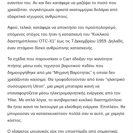
εναντίον του. Αν και δεν κατάφερε να μαζέψει το ποσό που
χρειαζόταν, συγκέντρωσε αρκετά εκατομμύρια δολάρια από
εξαιρετικά ισχυρούς ανθρώπους.
Αφού, τελικά, κατάφερε να αποκτήσει τον προϋπολογισμό,
επόμενος στόχος του ήταν η κατασκευή του “Κυκλικού
διαστημόπλοιου OTC-X1” έως τις 7 Δεκεμβρίου 1959. Δηλαδή,
έναν ιπτάμενο δίσκο ανθρώπινης κατασκευής.
Τα σχέδια που παρουσίασε ο Carr έδειξαν την ικανότητα
πτήσης μέσω ενός τεχνητού βαρυτικού πεδίου που
δημιουργήθηκε από μία “Μηχανή Βαρύτητας” η οποία δεν
χρειάζονταν καύσιμα. Θα τροφοδοτούνταν από έναν “ηλεκτρικό
συσσωρευτή Utron”, μια μικρή μπαταρία ικανή να
επαναφορτίζεται μέσω ηλεκτρομαγνητικής ενέργειας από τον
Ήλιο. Με απλά λόγια, το αντιβαρυτικό κυκλικό διαστημόπλοιο
θα ήταν ικανό να λειτουργεί με ελεύθερη ενέργεια. Επιπλέον, θα
μπορούσαν να κατασκευαστούν πολλά σαν κι αυτό, με χαμηλό
κόστος.
Ο εξαίρετος μηχανικός είχε την υποστήριξη από σημαντικές