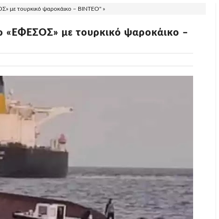
Σ» με τουρκικό ψαροκάικο – ΒΙΝΤΕΟ" »
ρ «ΕΦΕΣΟΣ» με τουρκικό ψαροκάικο –