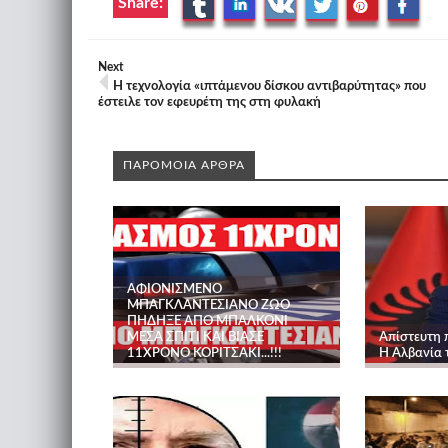
Share:
Next
Η τεχνολογία «ιπτάμενου δίσκου αντιβαρύτητας» που
έστειλε τον εφευρέτη της στη φυλακή
ΠΑΡΟΜΟΙΑ ΑΡΘΡΑ
ΑΦΙΟΝΙΣΜΕΝΟ
ΜΠΑΓΚΛΑΝΤΕΣΙΑΝΟ ΖΩΟ
ΠΗΔΗΞΕ ΑΠΟ ΜΠΑΛΚΟΝΙ
ΜΕΣΑ ΣΠΙΤΙ ΚΑΙ ΒΙΑΣΕ
Απίστευτη 
11ΧΡΟΝΟ ΚΟΡΙΤΣΑΚΙ...!!!
Η Αλβανία τ