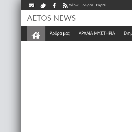
follow
Δωρεά - PayPal
AETOS NEWS
Άρθρα μας
ΑΡΧΑΙΑ ΜΥΣΤΗΡΙΑ
Ενη