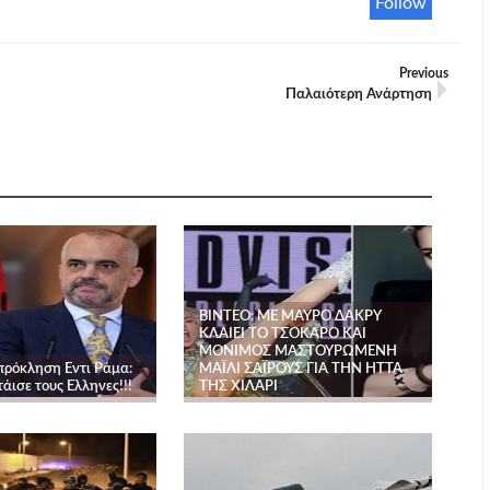
Follow
Previous
Παλαιότερη Ανάρτηση
ΒΙΝΤΕΟ: ΜΕ ΜΑΥΡΟ ΔΑΚΡΥ
ΚΛΑΙΕΙ ΤΟ ΤΣΟΚΑΡΟ ΚΑΙ
ΜΟΝΙΜΟΣ ΜΑΣΤΟΥΡΩΜΕΝΗ
πρόκληση Εντι Ράμα:
ΜΑΪΛΙ ΣΑΪΡΟΥΣ ΓΙΑ ΤΗΝ ΗΤΤΑ
άισε τους Ελληνες!!!
ΤΗΣ ΧΙΛΑΡΙ