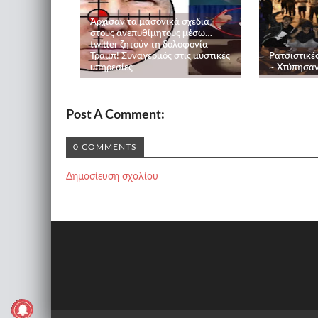
Άρχισαν τα μασονικά σχέδια
στους ανεπυθίμητους μέσω…
twitter ζητούν τη δολοφονία
Τραμπ! Συναγερμός στις μυστικές
Ρατσιστικές
υπηρεσίες
~ Χτύπησαν
Post A Comment:
0 COMMENTS
Δημοσίευση σχολίου