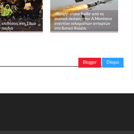
«Βροχή» cruise Kalibr από τα
ρωσικά σκάφη στην Α.Μεσόγειο
 επιθέσεις στη Σάμο
εναντίον ισλαμιστών ανταρτών
 παιδιά
στο δυτικό Χαλέπι
Blogger
Disqus