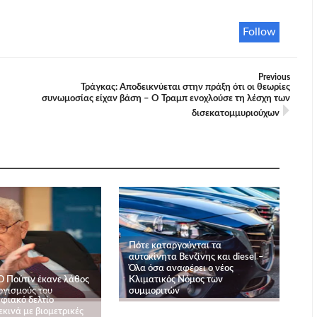
Follow
Previous
Τράγκας: Αποδεικνύεται στην πράξη ότι οι θεωρίες
συνωμοσίας είχαν βάση – Ο Τραμπ ενοχλούσε τη λέσχη των
δισεκατομμυριούχων
Πότε καταργούνται τα
αυτοκίνητα Bενζίνης και diesel –
Όλα όσα αναφέρει ο νέος
Ο Πούτιν έκανε λάθος
Kλιματικός Nόμος των
ογισμούς του
συμμοριτών
φιακό δελτίο
κινά με βιομετρικές