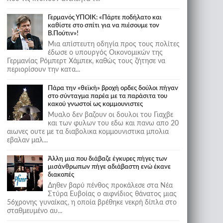
Γερμανός ΥΠΟΙΚ: «Πάρτε ποδήλατο και
καθίστε στο σπίτι για να πιέσουμε τον
Β.Πούτιν»!
Μια απίστευτη οδηγία προς τους πολίτες
έδωσε ο υπουργός Οικονομικών της
Γερμανίας Ρόμπερτ Χάμπεκ, καθώς τους ζήτησε να
περιορίσουν την κατα...
Πάρα την «θεϊκή» βροχή ορδες δούλοι πήγαν
στο σύνταγμα παρέα με τα παράσιτα του
κακού γνωστοί ως κομμουνιστες
Μυαλο δεν βαζουν οι δουλοι του Γιαχβε
και των φυλων του εδω και πανω απο 20
αιωνες ουτε με τα διαβολικα κομμουνιστικα μπολια
εβαλαν μαλ...
Άλλη μια που διάβαζε έγκυρες πήγες των
μισάνθρωπων πήγε αδιάβαστη ενώ έκανε
διακοπές
Δηθεν βαρύ πένθος προκάλεσε στα Νέα
Στύρα Ευβοίας ο αιφνίδιος θάνατος μιας
56χρονης γυναίκας, η οποία βρέθηκε νεκρή δίπλα στο
σταθμευμένο αυ...