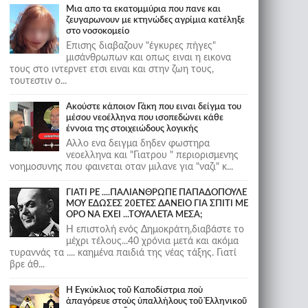
Μια απο τα εκατομμύρια που πανε και
ζευγαρωνουν με κτηνώδες αγρίμια κατέληξε
στο νοσοκομείο
Επισης διαβαζουν "έγκυρες πήγες"
μισάνθρωπων και οπως ειναι η εικονα
τους στο ιντερνετ ετσι ειναι και στην ζωη τους,
τουτεστιν ο...
Ακούστε κάποιον Γάκη που ειναι δείγμα του
μέσου νεοέλληνα που ισοπεδώνει κάθε
έννοια της στοιχειώδους λογικής
Αλλο ενα δειγμα δηδεν φωστηρα
νεοελληνα και "Γιατρου " περιορισμενης
νοημοσυνης που φαινεται οταν μιλανε για "ναζι" κ...
ΓΙΑΤΙ ΡΕ ....ΠΑΛΙΑΝΘΡΩΠΕ ΠΑΠΑΔΟΠΟΥΛΕ
ΜΟΥ ΕΔΩΣΕΣ 20ΕΤΕΣ ΔΑΝΕΙΟ ΓΙΑ ΣΠΙΤΙ ΜΕ
ΟΡΟ ΝΑ ΕΧΕΙ ...ΤΟΥΑΛΕΤΑ ΜΕΣΑ;
Η επιστολή ενός Δημοκράτη,διαβάστε το
μέχρι τέλους...40 χρόνια μετά και ακόμα
τυραννάς τα .... καημένα παιδιά της νέας τάξης. Γιατί
βρε άθ...
Ἡ Ἐγκύκλιος τοῦ Καποδίστρια ποὺ
ἀπαγόρευε στοὺς ὑπαλλήλους τοῦ Ἑλληνικοῦ