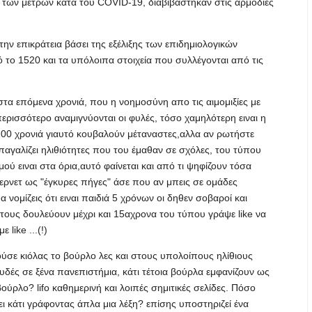
 των μέτρων κατά του COVID-19, διαβιβάστηκαν στις αρμόδιες
την επικράτεια βάσει της εξέλιξης των επιδημιολογικών
το 1520 και τα υπόλοιπα στοιχεία που συλλέγονται από τις
ι στα επόμενα χρονιά, που η νοημοσύνη απο τις αιμομιξίες με
ερισσότερο αναμιγνύονται οι φυλές, τόσο χαμηλότερη ειναι η
100 χρονιά γιαυτό κουβαλούν μέταναστες,αλλα αν ρωτήστε
απαγαλίζει ηλιθιότητες που του έμαθαν σε σχόλες, του τύπου
σμού ειναι στα όρια,αυτό φαίνεται και από τι ψηφίζουν τόσα
ντερνετ ως "έγκυρες πήγες" άσε που αν μπεις σε ομάδες
α νομίζεις ότι ειναι παιδιά 5 χρόνων οι δηθεν σοβαροί και
υ τους δουλεύουν μέχρι και 15αχρονα του τύπου γράψε like να
 like ...(!)
τούσε κιόλας το βούρλο λες και στους υπολοίπους ηλίθιους
πουδές σε ξένα πανεπιστήμια, κάτι τέτοια βούρλα εμφανίζουν ως
 βούρλο? lifo καθημερινή και λοιπές σημιτικές σελίδες. Πόσο
ίνει κάτι γράφοντας άπλα μια λέξη? επίσης υποστηριζεί ένα