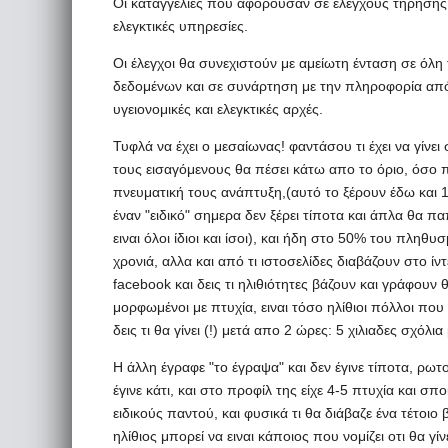
Οι καταγγελίες που αφορούσαν σε ελέγχους τήρησης
ελεγκτικές υπηρεσίες.
Οι έλεγχοι θα συνεχιστούν με αμείωτη ένταση σε όλη 
δεδομένων και σε συνάρτηση με την πληροφορία από 
υγειονομικές και ελεγκτικές αρχές.
Τυφλά να έχει ο μεσαίωνας! φαντάσου τι έχει να γίνε
τους εισαγόμενους θα πέσει κάτω απο το όριο, όσο π
πνευματική τους ανάπτυξη,(αυτό το ξέρουν έδω και 
έναν "ειδικό" σημερα δεν ξέρει τίποτα και άπλα θα π
ειναι όλοι ίδιοι και ίσοι), και ήδη στο 50% του πληθυ
χρονιά, αλλα και από τι ιστοσελίδες διαβάζουν στο ί
facebook και δεις τι ηλιθιότητες βάζουν και γράφουν θ
μορφωμένοι με πτυχία, ειναι τόσο ηλίθιοι πόλλοι πο
δεις τι θα γίνει (!) μετά απο 2 ώρες: 5 χιλιαδες σχόλια με
Η άλλη έγραφε "το έγραψα" και δεν έγινε τίποτα, ρω
έγινε κάτι, και στο προφίλ της είχε 4-5 πτυχία και σ
ειδικούς παντού, και φυσικά τι θα διάβαζε ένα τέτοιο
ηλίθιος μπορεί να ειναι κάποιος που νομίζει οτι θα γ