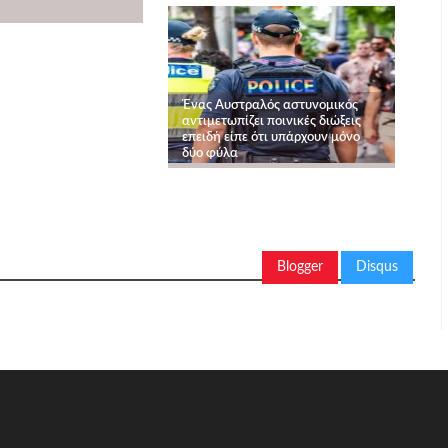
Ένας Αυστραλός αστυνομικός
αντιμετωπίζει ποινικές διώξεις
επειδή είπε ότι υπάρχουν μόνο
δύο φύλα
Blogger
Disqus