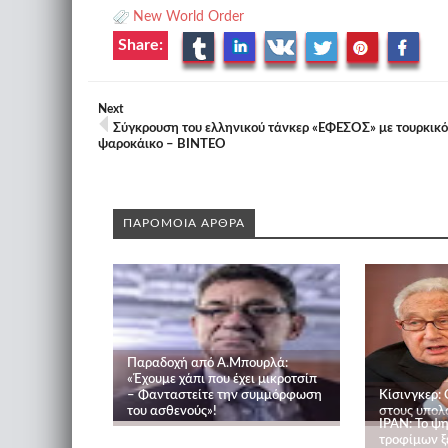
New World Order
Share:
Next
Σύγκρουση του ελληνικού τάνκερ «ΕΦΕΣΟΣ» με τουρκικό
ψαροκάικο – ΒΙΝΤΕΟ
ΠΑΡΟΜΟΙΑ ΑΡΘΡΑ
Παραδοχή από Α.Μπουρλά:
«Έχουμε χάπι που έχει μικροτσίπ
– Φανταστείτε την συμμόρφωση
Κίσινγκερ: 
του ασθενούς»!
στους υπολ
ΙΡΑΝ: Το ψη
τροφίμων ξε