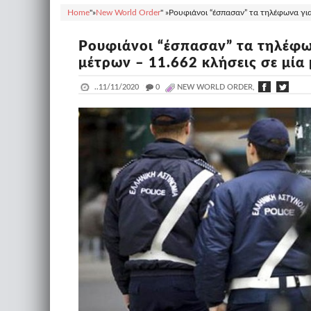
Home
"»
New World Order
" »
Ρουφιάνοι “έσπασαν” τα τηλέφωνα για 
Ρουφιάνοι “έσπασαν” τα τηλέφων
μέτρων – 11.662 κλήσεις σε μία 
..
11/11/2020
_
0
NEW WORLD ORDER,