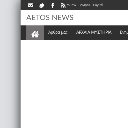
follow
Δωρεά - PayPal
AETOS NEWS
Άρθρα μας
ΑΡΧΑΙΑ ΜΥΣΤΗΡΙΑ
Ενη