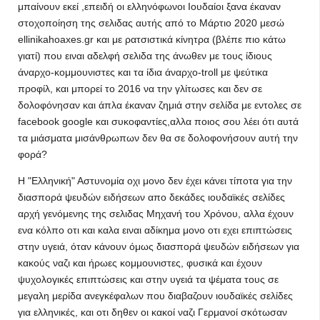
μπαίνουν εκεί ,επειδή οι ελληνόφωνοι Ιουδαίοι ξανα έκαναν
στοχοποίηση της σελιδας αυτής από το Μάρτιο 2020 μεσώ
ellinikahoaxes.gr και με ρατσιστικά κίνητρα (βλέπε πιο κάτω
γιατί) που ειναι αδελφή σελιδα της άνωθεν με τους ίδιους
άναρχο-κομμουνιστες και τα ίδια άναρχο-troll με ψεύτικα
προφίλ, και μπορεί το 2016 να την γλίτωσες και δεν σε
δολοφόνησαν και άπλα έκαναν ζημιά στην σελίδα με εντολες σε
facebook google και συκοφαντίες,αλλα ποιος σου λέει ότι αυτά
τα μιάσματα μισάνθρωπων δεν θα σε δολοφονήσουν αυτή την
φορά?
Η "Ελληνική" Αστυνομία οχι μονο δεν έχει κάνει τίποτα για την
διασπορά ψευδών ειδήσεων απο δεκάδες ιουδαϊκές σελίδες
αρχή γενόμενης της σελιδας Μηχανή του Χρόνου, αλλα έχουν
ενα κόλπο οτι και καλα ειναι αδίκημα μονο οτι εχει επιπτώσεις
στην υγειά, όταν κάνουν όμως διασπορά ψευδών ειδήσεων για
κακούς ναζι και ήρωες κομμουνιστες, φυσικά και έχουν
ψυχολογικές επιπτώσεις και στην υγειά τα ψέματα τους σε
μεγαλη μερίδα ανεγκέφαλων που διαβαζουν ιουδαϊκές σελίδες
για ελληνικές, και οτι δηθεν οι κακοί ναζι Γερμανοί σκότωσαν