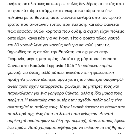
ανήκεις σε υλιστικές κατώτερες φυλές δεν ξέρεις οτι εκτός απο
το φυσικό σώμα υπάρχει και πνευματικό σώμα που δεν
πεθαίνει με το θάνατο, αυτο φαίνεται καθαρά απο τον φρικτό
τρόπο που σκότωναν τύπου ιερά εξέταση, και εδω φαίνεται
πως έσφαζαν αθώα κορίτσια που ουδεμιά σχέση είχαν πόλεμο
ούτε είχαν κάνει κάτι για να έχουν τέτοιο φρικτό τέλος γιαυτό
επι 80 χρονιά λένε για κακούς ναζι για να καλύψουν τις
θηριωδίες τους σε όλη την Ευρώπη και οχι μονο στην
Γερμανία, μέρος μαρτυρίας : Αυτόπτης μάρτυρας Leonora
Cavoa απο Βραζιλία Γερμανία 1945:"
Το επόμενο κορίτσι
φώναζε για έλεος, αλλά μάταια, φαινόταν ότι η φρικιαστική
πράξη θα γινόταν ιδιαίτερα αργά γιατί ήταν ιδιαίτερα όμορφη.Οι
άλλες τρεις είχαν καταρρεύσει, φώναξαν τις μητέρες τους και
παρακάλεσαν για ένα γρήγορο θάνατο, αλλά η ίδια μοίρα τους
περίμενε.Η τελευταίες από αυτές ήταν σχεδόν πεδία,μόλις είχε
αναπτυχθεί το στήθος τους. Κυριολεκτικά έσκισαν τη σάρκα απο
τα πλευρά της, έως ότου τα λευκά οστά φάνηκαν .Δυνατά
ουρλιαχτά ακούστηκαν σε όλη την περιοχή, όταν κάποιος έφερε
ένα πριόνι. Αυτό χρησιμοποιήθηκε για να σκίσουν τα στήθη των