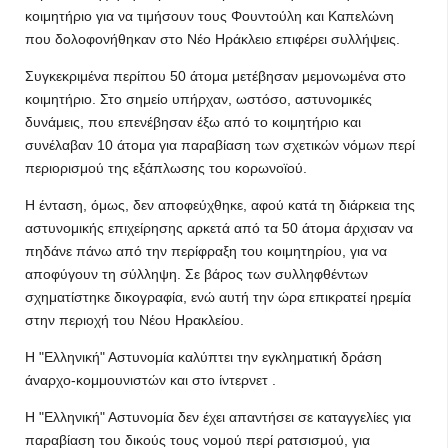
κοιμητήριο για να τιμήσουν τους Φουντούλη και Καπελώνη
που δολοφονήθηκαν στο Νέο Ηράκλειο επιφέρει συλλήψεις.
Συγκεκριμένα περίπου 50 άτομα μετέβησαν μεμονωμένα στο
κοιμητήριο. Στο σημείο υπήρχαν, ωστόσο, αστυνομικές
δυνάμεις, που επενέβησαν έξω από το κοιμητήριο και
συνέλαβαν 10 άτομα για παραβίαση των σχετικών νόμων περί
περιορισμού της εξάπλωσης του κορωνοϊού.
Η ένταση, όμως, δεν αποφεύχθηκε, αφού κατά τη διάρκεια της
αστυνομικής επιχείρησης αρκετά από τα 50 άτομα άρχισαν να
πηδάνε πάνω από την περίφραξη του κοιμητηρίου, για να
αποφύγουν τη σύλληψη. Σε βάρος των συλληφθέντων
σχηματίστηκε δικογραφία, ενώ αυτή την ώρα επικρατεί ηρεμία
στην περιοχή του Νέου Ηρακλείου.
Η "Ελληνική" Αστυνομία καλύπτει την εγκληματική δράση
άναρχο-κομμουνιστών και στο ίντερνετ .
Η "Ελληνική" Αστυνομία δεν έχει απαντήσει σε καταγγελίες για
παραβίαση του δικούς τους νομού περί ρατσισμού, για