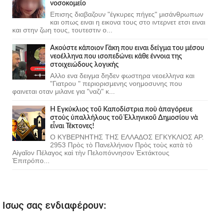
νοσοκομείο
Επισης διαβαζουν "έγκυρες πήγες" μισάνθρωπων
και οπως ειναι η εικονα τους στο ιντερνετ ετσι ειναι
και στην ζωη τους, τουτεστιν ο...
Ακούστε κάποιον Γάκη που ειναι δείγμα του μέσου
νεοέλληνα που ισοπεδώνει κάθε έννοια της
στοιχειώδους λογικής
Αλλο ενα δειγμα δηδεν φωστηρα νεοελληνα και
"Γιατρου " περιορισμενης νοημοσυνης που
φαινεται οταν μιλανε για "ναζι" κ...
Ἡ Ἐγκύκλιος τοῦ Καποδίστρια ποὺ ἀπαγόρευε
στοὺς ὑπαλλήλους τοῦ Ἑλληνικοῦ Δημοσίου νὰ
εἶναι Τέκτονες!
Ο ΚΥΒΕΡΝΗΤΗΣ ΤΗΣ ΕΛΛΑΔΟΣ ΕΓΚΥΚΛΙΟΣ ΑΡ.
2953 Πρὸς τὸ Πανελλήνιον Πρὸς τοὺς κατὰ τὸ
Αἰγαῖον Πέλαγος καὶ τὴν Πελοπόννησον Ἐκτάκτους
Ἐπιτρόπο...