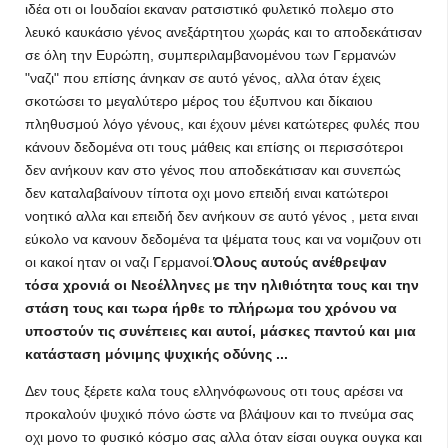
ιδέα οτι οι Ιουδαίοι εκαναν ρατσιστικό φυλετικό πολεμο στο
λευκό καυκάσιο γένος ανεξάρτητου χωράς και το αποδεκάτισαν
σε όλη την Ευρώπη, συμπεριλαμβανομένου των Γερμανών
"ναζι" που επίσης άνηκαν σε αυτό γένος, αλλα όταν έχεις
σκοτώσει το μεγαλύτερο μέρος του έξυπνου και δίκαιου
πληθυσμού λόγο γένους, και έχουν μένει κατώτερες φυλές που
κάνουν δεδομένα οτι τους μάθεις και επίσης οι περισσότεροι
δεν ανήκουν καν στο γένος που αποδεκάτισαν και συνεπώς
δεν καταλαβαίνουν τίποτα οχι μονο επειδή ειναι κατώτεροι
νοητικό αλλα και επειδή δεν ανήκουν σε αυτό γένος , μετα ειναι
εύκολο να κανουν δεδομένα τα ψέματα τους και να νομιζουν οτι
οι κακοί ηταν οι ναζι Γερμανοί.
Όλους αυτούς ανέθρεψαν
τόσα χρονιά οι Νεοέλληνες με την ηλιθιότητα τους και την
στάση τους και τωρα ήρθε το πλήρωμα του χρόνου να
υποστούν τις συνέπειες και αυτοί, μάσκες παντού και μια
κατάσταση μόνιμης ψυχικής οδύνης ...
Δεν τους ξέρετε καλα τους ελληνόφωνους οτι τους αρέσει να
προκαλούν ψυχικό πόνο ώστε να βλάψουν και το πνεύμα σας
οχι μονο το φυσικό κόσμο σας αλλα όταν είσαι ουγκα ουγκα και