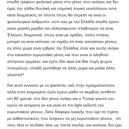
επειδή τρέφουν φυλετικό μίσος στο γένος που ανήκεις και δεν
έχεις την ηλίθια δουλική και σημιτική λογική νεοελλήνων ούτε
είσαι δογματικός σε τίποτα όπως θα έπρεπε να ειναι οι
φυσιολογικοί άνθρωποι ,ούτε καν με την Ελλάδα επειδή εχουν
κανει μεγαλη μερίδα του ελληνόφωνου πληθυσμού να ειναι
Έλληνες δογματικά, όπως ειναι με ομάδες, πόσο στόκος
μπορεί να ειναι κάποιος να νομίζει ότι ένας καυκάσιου γένους
σε άλλη χώρα ειναι εχθρός της Ελλάδας όταν και αυτός ανήκει
στο καυκάσιο ευρωπαϊκό γένος και που ειναι οι αληθινοί
απόγονοι αρχαίων, και έχετε ίδιο αίμα και ίδια πηγή ψυχών
πνευμάτων, επειδή γεννήθηκε σε άλλη χώρα και μιλάει άλλη
γλωσσά?
Και αυτό εννοούν με το φασίστες ναζι στην πραγματικότητα
αλλα στον κοιμισμένο όχλο έχουν μάθει τα ακριβώς αντίθετα
επι 80 χρονιά, στο ίδιο γένος ανήκει και ο Trump γιαυτό τον
εχουν σε εκτίμηση αν και ειναι σε πιο light εκδοσή του
ευρωπαϊκού γένους, δείτε διάφορα λογικής που εχει σε σχέση
με καθεστωτικούς που ανήκουν σε μη ευρωπαϊκού γένους , ότι
τους λένε οι Ιουδαίοι λένε ως πιστά σκυλιά, και κανένας δεν εχει