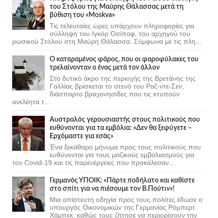
του Στόλου της Mαύρης Θάλασσας μετά τη
βύθιση του «Moskva»
Τις τελευταίες ώρες υπάρχουν πληροφορίες για
σύλληψη του Ιγκόρ Οσίποφ, του αρχηγού του
ρωσικού Στόλου στη Μαύρη Θάλασσα. Σύμφωνα με τις πλη...
Ο καταραμένος φάρος, που οι φαροφύλακες του
τρελαίνονταν ο ένας μετά τον άλλον
Στο δυτικό άκρο της περιοχής της Βρετάνης της
Γαλλίας βρίσκεται το στενό του Ραζ-ντε-Σεν,
διάσπαρτο βραχονησίδες που τις κτυπούν
ανελέητα τ...
Αυστραλός γερουσιαστής στους πολιτικούς που
ευθύνονται για τα εμβόλια: «Δεν θα ξεφύγετε –
Ερχόμαστε για εσάς»
Ένα ξεκάθαρο μήνυμα προς τους πολιτικούς που
ευθύνονται για τους μαζικούς εμβολιασμούς για
τον Covid-19 και τις παρενέργειες που προκάλεσαν...
Γερμανός ΥΠΟΙΚ: «Πάρτε ποδήλατο και καθίστε
στο σπίτι για να πιέσουμε τον Β.Πούτιν»!
Μια απίστευτη οδηγία προς τους πολίτες έδωσε ο
υπουργός Οικονομικών της Γερμανίας Ρόμπερτ
Χάμπεκ, καθώς τους ζήτησε να περιορίσουν την