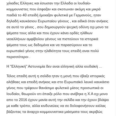
χιλιαδες Ελληνες και έσωσαν την Ελλαδα οι Ιουδαίο-
κομμουνιστες που έσφαζαν και σκοτωναν ακόμη και μικρά
παιδιά το 40 επειδή έμοιαζαν φυλετικά με Γερμανούς, ηταν
δηλαδή καυκάσιου Ευρωπαίου γένους , και ειδικά όταν ανήκεις
σε αυτό το γένος , σου δημιουργούν ψυχική οδύνη οχι μονο τα
ψέματα τους αλλα και που έχουν κάνει ορδές ηλίθιων
νεοελλήνων αμφίβολου γένους να πιστεύουν τα ιστορικά
ψέματα τους ως δεδομένα και να παρασύρουν και το
ευρωπαϊκό γένος στην ηλιθιότητα τους επειδή ειναι πολύ
περισσότεροι .
Η "Ελληνική" Αστυνομία δεν ειναι ελληνική αλλα ιουδαϊκή ...
Τέλος επειδή αυτή η σελίδα ηταν η μονή που έβαζε ιστορικές
αλήθειες και επειδή ανήκεις και στο Ευρωπαϊκό λευκό καυκάσιο
γένος που τρέφουν θανάσιμο φυλετικό μίσος προσωπικά οι
Ιουδαίοι, θεωρούν οτι έπαιξε ρόλο που ανέβηκε η Χ.Α οχι μονο
απο το 2016 έχουν μανία αυτή την σελίδα και την έχουν βλάψει
με καθε τρόπο, αλλα κινδυνεύεις να σε δολοφονήσουν κιόλας
βάζοντας τα άναρχο-κομμουνιστικα μιάσματα τους ακριβώς