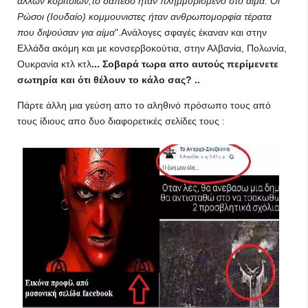
άλλων κοριτσιών,το δάπεδο ηταν πλημμυρισμένο στο αίμα. Οι
Ρώσοι (Ιουδαίο) κομμουνιστες ήταν ανθρωπομορφία τέρατα
που διψούσαν για αίμα
".Ανάλογες σφαγές έκαναν και στην
Ελλάδα ακόμη και με κονσερβοκούτια, στην Αλβανία, Πολωνία,
Ουκρανία κτλ κτλ
... Σοβαρά τωρα απο αυτούς περίμενετε
σωτηρία και ότι θέλουν το κάλο σας? ..
Πάρτε άλλη μια γεύση απο το αληθινό πρόσωπο τους από
τους ίδιους απο δυο διαφορετικές σελίδες τους :