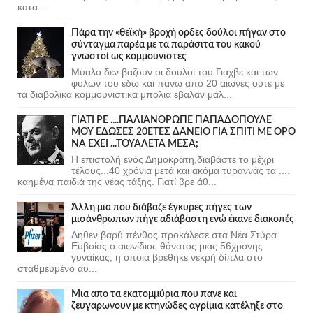
κατα...
Πάρα την «θεϊκή» βροχή ορδες δούλοι πήγαν στο
σύνταγμα παρέα με τα παράσιτα του κακού
γνωστοί ως κομμουνιστες
Μυαλο δεν βαζουν οι δουλοι του Γιαχβε και των
φυλων του εδω και πανω απο 20 αιωνες ουτε με
τα διαβολικα κομμουνιστικα μπολια εβαλαν μαλ...
ΓΙΑΤΙ ΡΕ ....ΠΑΛΙΑΝΘΡΩΠΕ ΠΑΠΑΔΟΠΟΥΛΕ
ΜΟΥ ΕΔΩΣΕΣ 20ΕΤΕΣ ΔΑΝΕΙΟ ΓΙΑ ΣΠΙΤΙ ΜΕ ΟΡΟ
ΝΑ ΕΧΕΙ ...ΤΟΥΑΛΕΤΑ ΜΕΣΑ;
Η επιστολή ενός Δημοκράτη,διαβάστε το μέχρι
τέλους...40 χρόνια μετά και ακόμα τυραννάς τα ....
καημένα παιδιά της νέας τάξης. Γιατί βρε άθ...
Άλλη μια που διάβαζε έγκυρες πήγες των
μισάνθρωπων πήγε αδιάβαστη ενώ έκανε διακοπές
Δηθεν βαρύ πένθος προκάλεσε στα Νέα Στύρα
Ευβοίας ο αιφνίδιος θάνατος μιας 56χρονης
γυναίκας, η οποία βρέθηκε νεκρή δίπλα στο
σταθμευμένο αυ...
Μια απο τα εκατομμύρια που πανε και
ζευγαρωνουν με κτηνώδες αγρίμια κατέληξε στο