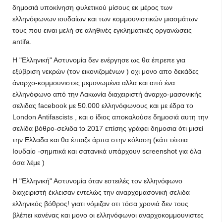
δημοσιά υποκίνηση φυλετικού μίσους εκ μέρος των
ελληνόφωνων ιουδαίων και των κομμουνιστικών μιασμάτων
τους που ειναι μελή σε αληθινές εγκληματικές οργανώσεις
antifa.
Η "Ελληνική" Αστυνομία δεν ενέργησε ως θα έπρεπε για
εξύβριση νεκρών (τον εικονιζομένων ) οχι μονο απο δεκάδες
άναρχο-κομμουνιστες μεμονωμένα αλλα και από ένα
ελληνόφωνο από την Λακωνία διαχειριστή άναρχο-μασονικής
σελιδας facebook με 50.000 ελληνόφωνους και με έδρα το
London Antifascists , και ο ίδιος αποκαλούσε δημοσιά αυτη την
σελίδα βόθρο-σελιδα to 2017 επίσης γράφει δημοσια ότι μισεί
την Ελλαδα και θα έπαιζε άρπα στην κόλαση (κάτι τέτοια
Ιουδαίο -σημιτικά και σατανικά υπάρχουν screenshot για όλα
όσα λέμε )
Η "Ελληνική" Αστυνομία όταν εστειλές τον ελληνόφωνο
διαχειριστή έκλεισαν εντελώς την αναρχομασονική σελιδα
ελληνικός βόθρος! γιατι νόμιζαν οτι τόσα χρονιά δεν τους
βλέπει κανένας και μονο οι ελληνόφωνοι αναρχοκομμουνιστες