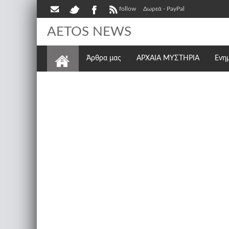
follow
Δωρεά - PayPal
AETOS NEWS
Άρθρα μας
ΑΡΧΑΙΑ ΜΥΣΤΗΡΙΑ
Ενη