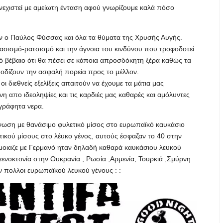
νεχιστεί με αμείωτη ένταση αφού γνωρίζουμε καλά πόσο
ν ο Παύλος Φύσσας και όλα τα θύματα της Χρυσής Αυγής.
φασισμό-ρατσισμό και την άγνοια του κινδύνου που τροφοδοτεί
πό βέβαιο ότι θα πέσει σε κάποια απροσδόκητη ξέρα καθώς τα
οδίζουν την ασφαλή πορεία προς το μέλλον.
 διεθνείς εξελίξεις απαιτούν να έχουμε τα μάτια μας
η απο ιδεοληψίες και τις καρδιές μας καθαρές και αμόλυντες
γράφητα νερα.
γάνωση με θανάσιμο φυλετικό μίσος στο ευρωπαϊκό καυκάσιο
τικού μίσους στο λέυκο γένος, αυτούς έσφαζαν το 40 στην
 έμοιαζε με Γερμανό ηταν δηλαδή καθαρά καυκάσιου λευκού
 γενοκτονία στην Ουκρανία , Ρωσία ,Αρμενία, Τουρκιά ,Σμύρνη
 πολλοι ευρωπαϊκού λευκού γένους : :