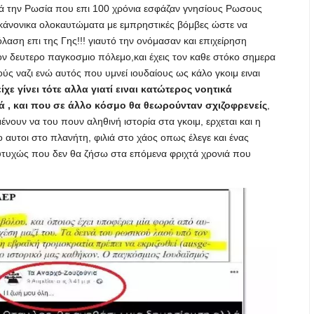
τά την Ρωσία που επι 100 χρόνια εσφάζαν γνησίους Ρωσους
ν κάνονικα ολοκαυτώματα με εμπρηστικές βόμβες ώστε να
αση επι της Γης!!! γιαυτό την ονόμασαν και επιχείρηση
ον δευτερο παγκοσμιο πόλεμο,και έχεις τον καθε στόκο σημερα
κούς ναζι ενώ αυτός που υμνεί ιουδαίους ως κάλο γκοιμ ειναι
είχε γίνει τότε αλλα γιατί ειναι κατώτερος νοητικά
κά , και που σε άλλο κόσμο θα θεωρούνταν σχιζοφρενείς
,
μένουν να του πουν αληθινή ιστορία στα γκοιμ, ερχεται και η
ο αυτοι στο πλανήτη, φιλιά στο χάος οπως έλεγε και ένας
ευτυχώς που δεν θα ζήσω στα επόμενα φριχτά χρονιά που