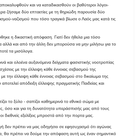
 αποκαλυφθούν και να καταδικασθούν οι βαθύτεροι λόγοι-
ερα ζήσαμε δύο επταετίες με τη θηριώδη παρουσία δύο
σμού-ναζισμού που τόσο τραγικά βίωσε ο Λαός μας κατά τις
θηκε η δικαστική απόφαση. Γιατί δεν ήθελα μια τόσο
 αλλά και από την άλλη δεν μπορούσα να μην μιλήσω για το
ποτέ τα μισόλογα.
μερινά και ολοένα αυξανόμενα δείγματα φασιστικής νοοτροπίας
σχέσεις με την έλλειψη κάθε έννοιας σεβασμού της
ς με την έλλειψη κάθε έννοιας σεβασμού στο δικαίωμα της
 αποτελεί απόδειξη έλλειψης πραγματικής Παιδείας και
ζει το ξύλο - σαπίζει καθημερινά το εθνικό σώμα με
ίας, όσο και για τη δυνατότητα υπεράσπισής μας από τους
 διεθνείς εξελίξεις μπροστά από την πορτα μας.
γή δεν πρέπει να μας οδηγήσει σε εφησυχασμό ότι αγώνας
τα, θα πρέπει να δούμε την απόφαση αυτή ως έναν σημαντικό