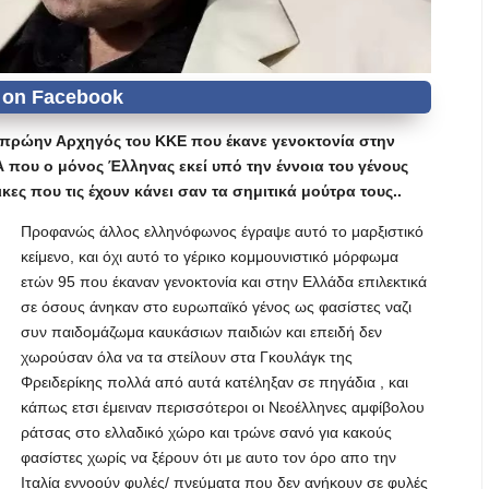
 πρώην Αρχηγός του ΚΚΕ που έκανε γενοκτονία στην
Α που ο μόνος Έλληνας εκεί υπό την έννοια του γένους
ες που τις έχουν κάνει σαν τα σημιτικά μούτρα τους..
Προφανώς άλλος ελληνόφωνος έγραψε αυτό το μαρξιστικό
κείμενο, και όχι αυτό το γέρικο κομμουνιστικό μόρφωμα
ετών 95 που έκαναν γενοκτονία και στην Ελλάδα επιλεκτικά
σε όσους άνηκαν στο ευρωπαϊκό γένος ως φασίστες ναζι
συν παιδομάζωμα καυκάσιων παιδιών και επειδή δεν
χωρούσαν όλα να τα στείλουν στα Γκουλάγκ της
Φρειδερίκης πολλά από αυτά κατέληξαν σε πηγάδια , και
κάπως ετσι έμειναν περισσότεροι οι Νεοέλληνες αμφίβολου
ράτσας στο ελλαδικό χώρο και τρώνε σανό για κακούς
φασίστες χωρίς να ξέρουν ότι με αυτο τον όρο απο την
Ιταλία εννοούν φυλές/ πνεύματα που δεν ανήκουν σε φυλές