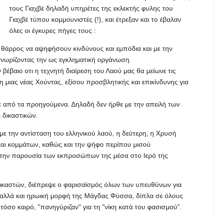
τους Γιαχβέ δηλαδή υπηρέτες της εκλεκτής φυλης του
Γιαχβέ τύπου κομμουνιστές (!), και έτρεξαν και το έβαλαν
όλες οι έγκυρες πήγες τους :
ο θάρρος να αψηφήσουν κινδύνους και εμπόδια και με την
νωρίζοντας την ως εγκληματική οργάνωση.
έβαιο οτι η τεχνητή διαίρεση του Λαού μας θα μείωνε τις
η μιας νέας Χούντας, εξίσου προσβλητικής και επικίνδυνης για
ε από τα προηγούμενα. Δηλαδή δεν ήρθε με την απειλή των
 δικαστικών.
με την αντίσταση του ελληνικού λαού, η δεύτερη, η Χρυσή
αι κομμάτων, καθώς και την ψήφο περίπου μισού
την παρουσία των εκπροσώπων της μέσα στο Ιερό της
ικαστών, διέπρεψε ο φαρισαϊσμός όλων των υπευθύνων για
ή αλλά και ηρωική μορφή της Μάγδας Φύσσα, δίπλα σε όλους
όσο καιρό, "πανηγύριζαν" για τη "νίκη κατά του φασισμού".