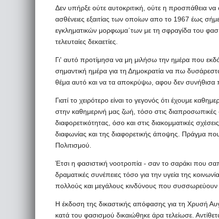
Δεν υπήρξε ούτε αυτοκριτική, ούτε η προσπάθεια να
ασθένειες εξαιτίας των οποίων απο το 1967 έως σήμ
εγκληματικών μορφωμα΄των με τη σφραγίδα του φασι
τελευταίες δεκαετίες.
Γι' αυτό προτίμησα να μη μιλήσω την ημέρα που εκδό
σημαντική ημέρα για τη Δημοκρατία να πω δυσάρεστα
θέμα αυτό και να τα αποκρύψω, αφου δεν συνήθισα 
Γιατί το χειρότερο είναι το γεγονός ότι έχουμε καθη
στην καθημερινή μας ζωή, τόσο στις διαπροσωπικές 
διαφορετικότητας, όσο και στις διακομματικές σχέσει
διαφωνίας και της διαφορετικής άποψης. Πράγμα που
Πολιτισμού.
Έτσι η φασιστική νοοτροπία - σαν το σαράκι που σαπί
δραματικές συνέπειες τόσο για την υγεία της κοινων
πολλούς και μεγάλους κινδύνους που συσσωρεύουν οι
Η έκδοση της δικαστικής απόφασης για τη Χρυσή Αυ
κατά του φασισμού δικαιώθηκε άρα τελείωσε. Αντίθε