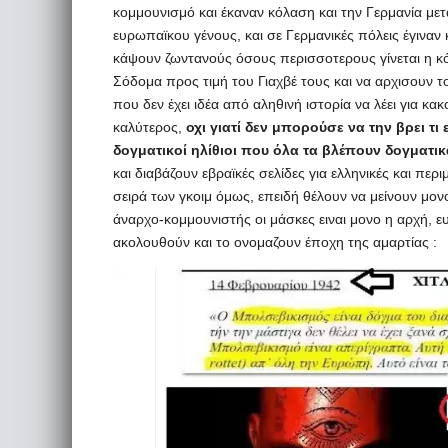
κομμουνισμό και έκαναν κόλαση και την Γερμανία με
ευρωπαϊκου γένους, και σε Γερμανικές πόλεις έγινα
κάψουν ζωντανούς όσους περισσοτερους γίνεται η κόλ
Σόδομα προς τιμή του Γιαχβέ τους και να αρχισουν τ
που δεν έχει ιδέα από αληθινή ιστορία να λέει για κα
καλύτερος,
οχι γιατί δεν μπορούσε να την βρει τι 
δογματικοί ηλίθιοι που όλα τα βλέπουν δογματι
και διαβάζουν εβραϊκές σελίδες για ελληνικές και περι
σειρά των γκοιμ όμως, επειδή θέλουν να μείνουν μον
άναρχο-κομμουνιστής οι μάσκες ειναι μονο η αρχή, 
ακολουθούν και το ονομαζουν έποχη της αμαρτίας :