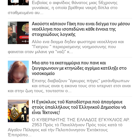
Ευβοίας ο αιφνίδιος θάνατος μιας 56χρονης
γυναίκας, η οποία βρέθηκε νεκρή δίπλα στο
σταθμευμένο αυ...
Ακούστε κάποιον Γάκη που ειναι δείγμα του μέσου
νεοέλληνα που ισοπεδώνει κάθε έννοια της
στοιχειώδους λογικής
Αλλο ενα δειγμα δηδεν φωστηρα νεοελληνα και
"Γιατρου " περιορισμενης νοημοσυνης που
φαινεται οταν μιλανε για "ναζι" κ...
Μια απο τα εκατομμύρια που πανε και
ζευγαρωνουν με κτηνώδες αγρίμια κατέληξε στο
νοσοκομείο
Επισης διαβαζουν "έγκυρες πήγες" μισάνθρωπων
και οπως ειναι η εικονα τους στο ιντερνετ ετσι ειναι
και στην ζωη τους, τουτεστιν ο...
Ἡ Ἐγκύκλιος τοῦ Καποδίστρια ποὺ ἀπαγόρευε
στοὺς ὑπαλλήλους τοῦ Ἑλληνικοῦ Δημοσίου νὰ
εἶναι Τέκτονες!
Ο ΚΥΒΕΡΝΗΤΗΣ ΤΗΣ ΕΛΛΑΔΟΣ ΕΓΚΥΚΛΙΟΣ ΑΡ.
2953 Πρὸς τὸ Πανελλήνιον Πρὸς τοὺς κατὰ τὸ
Αἰγαῖον Πέλαγος καὶ τὴν Πελοπόννησον Ἐκτάκτους
Ἐπιτρόπο...