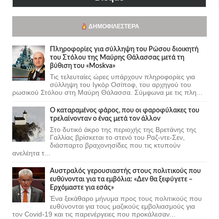
ΔΗΜΟΦΙΛΈΣΤΕΡΑ
Πληροφορίες για σύλληψη του Ρώσου διοικητή
του Στόλου της Mαύρης Θάλασσας μετά τη
βύθιση του «Moskva»
Τις τελευταίες ώρες υπάρχουν πληροφορίες για
σύλληψη του Ιγκόρ Οσίποφ, του αρχηγού του
ρωσικού Στόλου στη Μαύρη Θάλασσα. Σύμφωνα με τις πλη...
Ο καταραμένος φάρος, που οι φαροφύλακες του
τρελαίνονταν ο ένας μετά τον άλλον
Στο δυτικό άκρο της περιοχής της Βρετάνης της
Γαλλίας βρίσκεται το στενό του Ραζ-ντε-Σεν,
διάσπαρτο βραχονησίδες που τις κτυπούν
ανελέητα τ...
Αυστραλός γερουσιαστής στους πολιτικούς που
ευθύνονται για τα εμβόλια: «Δεν θα ξεφύγετε –
Ερχόμαστε για εσάς»
Ένα ξεκάθαρο μήνυμα προς τους πολιτικούς που
ευθύνονται για τους μαζικούς εμβολιασμούς για
τον Covid-19 και τις παρενέργειες που προκάλεσαν...