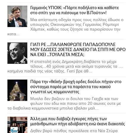
Γερμανός ΥΠΟΙΚ: «Πάρτε ποδήλατο και καθίστε
στο σπίτι για να πιέσουμε τον Β.Πούτιν»!
Μια απίστευτη οδηγία προς τους πολίτες έδωσε ο
υπουργός Οικονομικών της Γερμανίας Ρόμπερτ
Χάμπεκ, καθώς τους ζήτησε να περιορίσουν την
κατα...
ΓΙΑΤΙ ΡΕ ....ΠΑΛΙΑΝΘΡΩΠΕ ΠΑΠΑΔΟΠΟΥΛΕ
ΜΟΥ ΕΔΩΣΕΣ 20ΕΤΕΣ ΔΑΝΕΙΟ ΓΙΑ ΣΠΙΤΙ ΜΕ ΟΡΟ
ΝΑ ΕΧΕΙ ...ΤΟΥΑΛΕΤΑ ΜΕΣΑ;
Η επιστολή ενός Δημοκράτη,διαβάστε το μέχρι
τέλους...40 χρόνια μετά και ακόμα τυραννάς τα ....
καημένα παιδιά της νέας τάξης. Γιατί βρε άθ...
Πάρα την «θεϊκή» βροχή ορδες δούλοι πήγαν στο
σύνταγμα παρέα με τα παράσιτα του κακού
γνωστοί ως κομμουνιστες
Μυαλο δεν βαζουν οι δουλοι του Γιαχβε και των
φυλων του εδω και πανω απο 20 αιωνες ουτε με
τα διαβολικα κομμουνιστικα μπολια εβαλαν μαλ...
Άλλη μια που διάβαζε έγκυρες πήγες των
μισάνθρωπων πήγε αδιάβαστη ενώ έκανε διακοπές
Δηθεν βαρύ πένθος προκάλεσε στα Νέα Στύρα