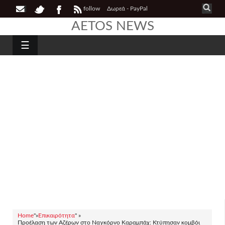
follow
Δωρεά - PayPal
AETOS NEWS
☰
Home
"»
Επικαιρότητα
" »
Προέλαση των Αζέρων στο Ναγκόρνο Καραμπάχ: Κτύπησαν κομβόι