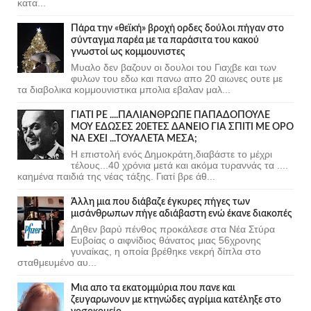
κατα...
Πάρα την «θεϊκή» βροχή ορδες δούλοι πήγαν στο
σύνταγμα παρέα με τα παράσιτα του κακού
γνωστοί ως κομμουνιστες
Μυαλο δεν βαζουν οι δουλοι του Γιαχβε και των
φυλων του εδω και πανω απο 20 αιωνες ουτε με
τα διαβολικα κομμουνιστικα μπολια εβαλαν μαλ...
ΓΙΑΤΙ ΡΕ ....ΠΑΛΙΑΝΘΡΩΠΕ ΠΑΠΑΔΟΠΟΥΛΕ
ΜΟΥ ΕΔΩΣΕΣ 20ΕΤΕΣ ΔΑΝΕΙΟ ΓΙΑ ΣΠΙΤΙ ΜΕ ΟΡΟ
ΝΑ ΕΧΕΙ ...ΤΟΥΑΛΕΤΑ ΜΕΣΑ;
Η επιστολή ενός Δημοκράτη,διαβάστε το μέχρι
τέλους...40 χρόνια μετά και ακόμα τυραννάς τα ....
καημένα παιδιά της νέας τάξης. Γιατί βρε άθ...
Άλλη μια που διάβαζε έγκυρες πήγες των
μισάνθρωπων πήγε αδιάβαστη ενώ έκανε διακοπές
Δηθεν βαρύ πένθος προκάλεσε στα Νέα Στύρα
Ευβοίας ο αιφνίδιος θάνατος μιας 56χρονης
γυναίκας, η οποία βρέθηκε νεκρή δίπλα στο
σταθμευμένο αυ...
Μια απο τα εκατομμύρια που πανε και
ζευγαρωνουν με κτηνώδες αγρίμια κατέληξε στο