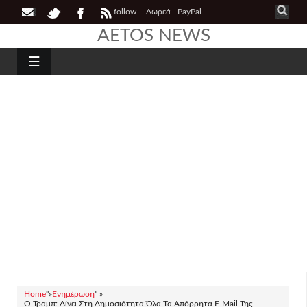
follow
Δωρεά - PayPal
AETOS NEWS
☰
Home
"»
Ενημέρωση
" »
Ο Τραμπ: Δίνει Στη Δημοσιότητα Όλα Τα Απόρρητα E-Mail Της