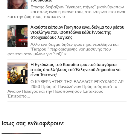
νοσοκομείο
Επισης διαβαζουν "έγκυρες πήγες" μισάνθρωπων
και οπως ειναι η εικονα τους στο ιντερνετ ετσι ειναι
και στην ζωη τους, τουτεστιν ο...
Ακούστε κάποιον Γάκη που ειναι δείγμα του μέσου
νεοέλληνα που ισοπεδώνει κάθε έννοια της
στοιχειώδους λογικής
Αλλο ενα δειγμα δηδεν φωστηρα νεοελληνα και
"Γιατρου " περιορισμενης νοημοσυνης που
φαινεται οταν μιλανε για "ναζι" κ...
Ἡ Ἐγκύκλιος τοῦ Καποδίστρια ποὺ ἀπαγόρευε
στοὺς ὑπαλλήλους τοῦ Ἑλληνικοῦ Δημοσίου νὰ
εἶναι Τέκτονες!
Ο ΚΥΒΕΡΝΗΤΗΣ ΤΗΣ ΕΛΛΑΔΟΣ ΕΓΚΥΚΛΙΟΣ ΑΡ.
2953 Πρὸς τὸ Πανελλήνιον Πρὸς τοὺς κατὰ τὸ
Αἰγαῖον Πέλαγος καὶ τὴν Πελοπόννησον Ἐκτάκτους
Ἐπιτρόπο...