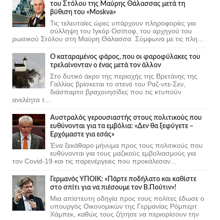
του Στόλου της Mαύρης Θάλασσας μετά τη
βύθιση του «Moskva»
Τις τελευταίες ώρες υπάρχουν πληροφορίες για
σύλληψη του Ιγκόρ Οσίποφ, του αρχηγού του
ρωσικού Στόλου στη Μαύρη Θάλασσα. Σύμφωνα με τις πλη...
Ο καταραμένος φάρος, που οι φαροφύλακες του
τρελαίνονταν ο ένας μετά τον άλλον
Στο δυτικό άκρο της περιοχής της Βρετάνης της
Γαλλίας βρίσκεται το στενό του Ραζ-ντε-Σεν,
διάσπαρτο βραχονησίδες που τις κτυπούν
ανελέητα τ...
Αυστραλός γερουσιαστής στους πολιτικούς που
ευθύνονται για τα εμβόλια: «Δεν θα ξεφύγετε –
Ερχόμαστε για εσάς»
Ένα ξεκάθαρο μήνυμα προς τους πολιτικούς που
ευθύνονται για τους μαζικούς εμβολιασμούς για
τον Covid-19 και τις παρενέργειες που προκάλεσαν...
Γερμανός ΥΠΟΙΚ: «Πάρτε ποδήλατο και καθίστε
στο σπίτι για να πιέσουμε τον Β.Πούτιν»!
Μια απίστευτη οδηγία προς τους πολίτες έδωσε ο
υπουργός Οικονομικών της Γερμανίας Ρόμπερτ
Χάμπεκ, καθώς τους ζήτησε να περιορίσουν την