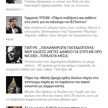
Γαλλίας βρίσκεται το στενό του Ραζ-ντε-Σεν,
διάσπαρτο βραχονησίδες που τις κτυπούν
ανελέητα τ...
Γερμανός ΥΠΟΙΚ: «Πάρτε ποδήλατο και καθίστε
στο σπίτι για να πιέσουμε τον Β.Πούτιν»!
Μια απίστευτη οδηγία προς τους πολίτες έδωσε ο
υπουργός Οικονομικών της Γερμανίας Ρόμπερτ
Χάμπεκ, καθώς τους ζήτησε να περιορίσουν την
κατα...
ΓΙΑΤΙ ΡΕ ....ΠΑΛΙΑΝΘΡΩΠΕ ΠΑΠΑΔΟΠΟΥΛΕ
ΜΟΥ ΕΔΩΣΕΣ 20ΕΤΕΣ ΔΑΝΕΙΟ ΓΙΑ ΣΠΙΤΙ ΜΕ ΟΡΟ
ΝΑ ΕΧΕΙ ...ΤΟΥΑΛΕΤΑ ΜΕΣΑ;
Η επιστολή ενός Δημοκράτη,διαβάστε το μέχρι
τέλους...40 χρόνια μετά και ακόμα τυραννάς τα ....
καημένα παιδιά της νέας τάξης. Γιατί βρε άθ...
Πάρα την «θεϊκή» βροχή ορδες δούλοι πήγαν στο
σύνταγμα παρέα με τα παράσιτα του κακού
γνωστοί ως κομμουνιστες
Μυαλο δεν βαζουν οι δουλοι του Γιαχβε και των
φυλων του εδω και πανω απο 20 αιωνες ουτε με
τα διαβολικα κομμουνιστικα μπολια εβαλαν μαλ...