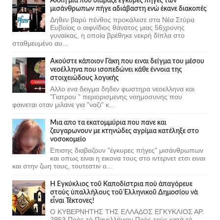
Άλλη μια που διάβαζε έγκυρες πήγες των
μισάνθρωπων πήγε αδιάβαστη ενώ έκανε διακοπές
Δηθεν βαρύ πένθος προκάλεσε στα Νέα Στύρα
Ευβοίας ο αιφνίδιος θάνατος μιας 56χρονης
γυναίκας, η οποία βρέθηκε νεκρή δίπλα στο
σταθμευμένο αυ...
Ακούστε κάποιον Γάκη που ειναι δείγμα του μέσου
νεοέλληνα που ισοπεδώνει κάθε έννοια της
στοιχειώδους λογικής
Αλλο ενα δειγμα δηδεν φωστηρα νεοελληνα και
"Γιατρου " περιορισμενης νοημοσυνης που
φαινεται οταν μιλανε για "ναζι" κ...
Μια απο τα εκατομμύρια που πανε και
ζευγαρωνουν με κτηνώδες αγρίμια κατέληξε στο
νοσοκομείο
Επισης διαβαζουν "έγκυρες πήγες" μισάνθρωπων
και οπως ειναι η εικονα τους στο ιντερνετ ετσι ειναι
και στην ζωη τους, τουτεστιν ο...
Ἡ Ἐγκύκλιος τοῦ Καποδίστρια ποὺ ἀπαγόρευε
στοὺς ὑπαλλήλους τοῦ Ἑλληνικοῦ Δημοσίου νὰ
εἶναι Τέκτονες!
Ο ΚΥΒΕΡΝΗΤΗΣ ΤΗΣ ΕΛΛΑΔΟΣ ΕΓΚΥΚΛΙΟΣ ΑΡ.
2953 Πρὸς τὸ Πανελλήνιον Πρὸς τοὺς κατὰ τὸ