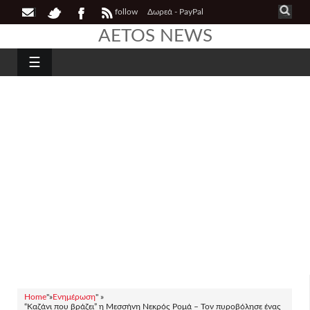
follow
Δωρεά - PayPal
AETOS NEWS
☰
Home
"»
Ενημέρωση
" »
“Καζάνι που βράζει” η Μεσσήνη Νεκρός Ρομά – Τον πυροβόλησε ένας