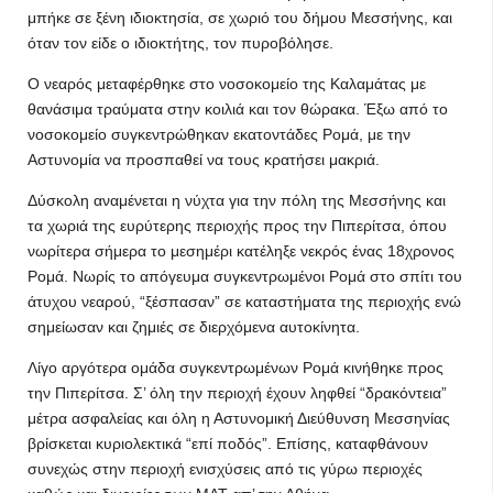
μπήκε σε ξένη ιδιοκτησία, σε χωριό του δήμου Μεσσήνης, και
όταν τον είδε ο ιδιοκτήτης, τον πυροβόλησε.
Ο νεαρός μεταφέρθηκε στο νοσοκομείο της Καλαμάτας με
θανάσιμα τραύματα στην κοιλιά και τον θώρακα. Έξω από το
νοσοκομείο συγκεντρώθηκαν εκατοντάδες Ρομά, με την
Αστυνομία να προσπαθεί να τους κρατήσει μακριά.
Δύσκολη αναμένεται η νύχτα για την πόλη της Μεσσήνης και
τα χωριά της ευρύτερης περιοχής προς την Πιπερίτσα, όπου
νωρίτερα σήμερα το μεσημέρι κατέληξε νεκρός ένας 18χρονος
Ρομά. Νωρίς το απόγευμα συγκεντρωμένοι Ρομά στο σπίτι του
άτυχου νεαρού, “ξέσπασαν” σε καταστήματα της περιοχής ενώ
σημείωσαν και ζημιές σε διερχόμενα αυτοκίνητα.
Λίγο αργότερα ομάδα συγκεντρωμένων Ρομά κινήθηκε προς
την Πιπερίτσα. Σ’ όλη την περιοχή έχουν ληφθεί “δρακόντεια”
μέτρα ασφαλείας και όλη η Αστυνομική Διεύθυνση Μεσσηνίας
βρίσκεται κυριολεκτικά “επί ποδός”. Επίσης, καταφθάνουν
συνεχώς στην περιοχή ενισχύσεις από τις γύρω περιοχές