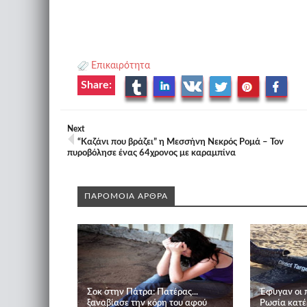
Επικαιρότητα
Share:
Next
“Καζάνι που βράζει” η Μεσσήνη Νεκρός Ρομά – Τον
πυροβόλησε ένας 64χρονος με καραμπίνα
ΠΑΡΟΜΟΙΑ ΑΡΘΡΑ
Σοκ στην Πάτρα: Πατέρας...
Έφυγαν οι 
ξαναβίασε την κόρη του αφού
Ρωσία κατέ