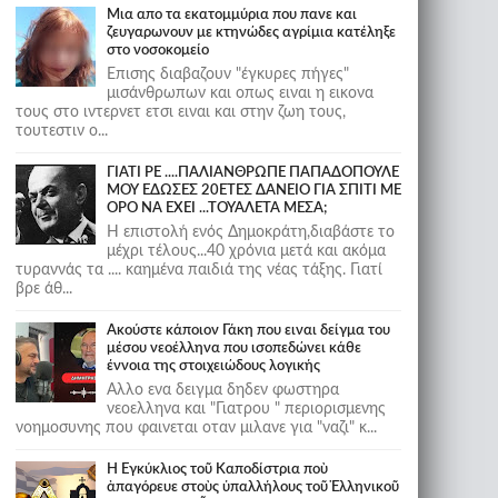
Μια απο τα εκατομμύρια που πανε και
ζευγαρωνουν με κτηνώδες αγρίμια κατέληξε
στο νοσοκομείο
Επισης διαβαζουν "έγκυρες πήγες"
μισάνθρωπων και οπως ειναι η εικονα
τους στο ιντερνετ ετσι ειναι και στην ζωη τους,
τουτεστιν ο...
ΓΙΑΤΙ ΡΕ ....ΠΑΛΙΑΝΘΡΩΠΕ ΠΑΠΑΔΟΠΟΥΛΕ
ΜΟΥ ΕΔΩΣΕΣ 20ΕΤΕΣ ΔΑΝΕΙΟ ΓΙΑ ΣΠΙΤΙ ΜΕ
ΟΡΟ ΝΑ ΕΧΕΙ ...ΤΟΥΑΛΕΤΑ ΜΕΣΑ;
Η επιστολή ενός Δημοκράτη,διαβάστε το
μέχρι τέλους...40 χρόνια μετά και ακόμα
τυραννάς τα .... καημένα παιδιά της νέας τάξης. Γιατί
βρε άθ...
Ακούστε κάποιον Γάκη που ειναι δείγμα του
μέσου νεοέλληνα που ισοπεδώνει κάθε
έννοια της στοιχειώδους λογικής
Αλλο ενα δειγμα δηδεν φωστηρα
νεοελληνα και "Γιατρου " περιορισμενης
νοημοσυνης που φαινεται οταν μιλανε για "ναζι" κ...
Ἡ Ἐγκύκλιος τοῦ Καποδίστρια ποὺ
ἀπαγόρευε στοὺς ὑπαλλήλους τοῦ Ἑλληνικοῦ