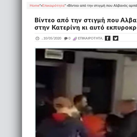
Home
"»
Επικαιρότητα
" »
Βίντεο από την στιγμή που Αλβανός αρπάζ
Βίντεο από την στιγμή που Αλβα
στην Κατερίνη κι αυτό εκπυροκρ
..
10/05/2020
_
0
ΕΠΙΚΑΙΡΌΤΗΤΑ,