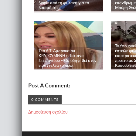
βγήκε από τη φυλακή για το
επανδρωμε
βιασμό της
Μαύρη Θά
To Yπουργε
Στο Α.Τ. Αμαρουσίου
έστειλε φύ
ΚΡΑΤΟΥΜΕΝΗ η Τατιάνα
επιστράτευ
Στεφανίδου – Θα οδηγηθεί στον
προετοιμάζε
εισαγγελέα το πρωί
Κόσοβο είν
Post A Comment:
0 COMMENTS
Δημοσίευση σχολίου