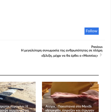
Follow
Previous
Η μεγαλύτερη συνωμοσία της ανθρωπότητας σε πλήρη
εξέλιξη, μέχρι να θα έρθει ο «Μεσσίας»
πρώτοι πύραυλοι: Η
Αίσχος : Πακιστανοί στο Μενίδι
ρριψε γερμανικό μη
εξέτρεφαν, έσφαζαν και έτρωγαν