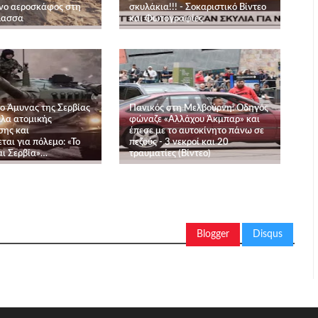
νο αεροσκάφος στη
σκυλάκια!!! - Σοκαριστικό Βίντεο
λασσα
και Φωτογραφίες
ίο Άμυνας της Σερβίας
Πανικός στη Μελβούρνη: Οδηγός
λλα ατομικής
φώναζε «Αλλάχου Άκμπαρ» και
σης και
έπεσε με το αυτοκίνητο πάνω σε
ται για πόλεμο: «Το
πεζούς - 3 νεκροί και 20
αι Σερβία»…
τραυματίες (Βίντεο)
Blogger
Disqus