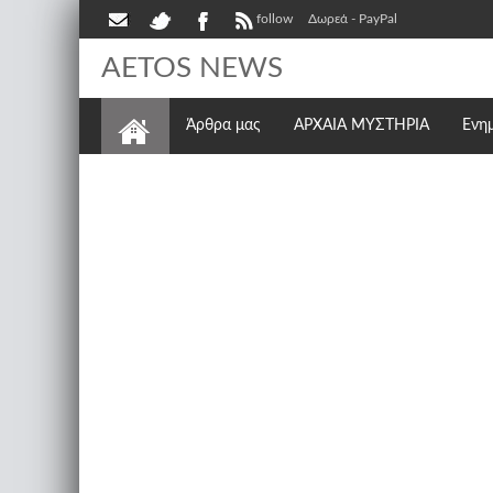
follow
Δωρεά - PayPal
AETOS NEWS
Άρθρα μας
ΑΡΧΑΙΑ ΜΥΣΤΗΡΙΑ
Ενη