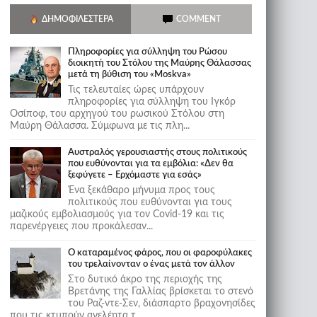
ΔΗΜΟΦΙΛΈΣΤΕΡΑ
COMMENT
Πληροφορίες για σύλληψη του Ρώσου
διοικητή του Στόλου της Mαύρης Θάλασσας
μετά τη βύθιση του «Moskva»
Τις τελευταίες ώρες υπάρχουν
πληροφορίες για σύλληψη του Ιγκόρ
Οσίποφ, του αρχηγού του ρωσικού Στόλου στη
Μαύρη Θάλασσα. Σύμφωνα με τις πλη...
Αυστραλός γερουσιαστής στους πολιτικούς
που ευθύνονται για τα εμβόλια: «Δεν θα
ξεφύγετε – Ερχόμαστε για εσάς»
Ένα ξεκάθαρο μήνυμα προς τους
πολιτικούς που ευθύνονται για τους
μαζικούς εμβολιασμούς για τον Covid-19 και τις
παρενέργειες που προκάλεσαν...
Ο καταραμένος φάρος, που οι φαροφύλακες
του τρελαίνονταν ο ένας μετά τον άλλον
Στο δυτικό άκρο της περιοχής της
Βρετάνης της Γαλλίας βρίσκεται το στενό
του Ραζ-ντε-Σεν, διάσπαρτο βραχονησίδες
που τις κτυπούν ανελέητα τ...