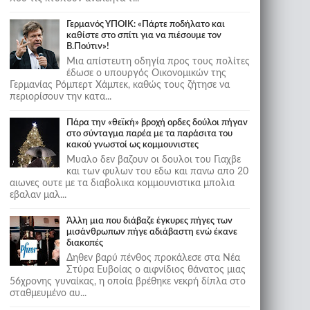
Γερμανός ΥΠΟΙΚ: «Πάρτε ποδήλατο και
καθίστε στο σπίτι για να πιέσουμε τον
Β.Πούτιν»!
Μια απίστευτη οδηγία προς τους πολίτες
έδωσε ο υπουργός Οικονομικών της
Γερμανίας Ρόμπερτ Χάμπεκ, καθώς τους ζήτησε να
περιορίσουν την κατα...
Πάρα την «θεϊκή» βροχή ορδες δούλοι πήγαν
στο σύνταγμα παρέα με τα παράσιτα του
κακού γνωστοί ως κομμουνιστες
Μυαλο δεν βαζουν οι δουλοι του Γιαχβε
και των φυλων του εδω και πανω απο 20
αιωνες ουτε με τα διαβολικα κομμουνιστικα μπολια
εβαλαν μαλ...
Άλλη μια που διάβαζε έγκυρες πήγες των
μισάνθρωπων πήγε αδιάβαστη ενώ έκανε
διακοπές
Δηθεν βαρύ πένθος προκάλεσε στα Νέα
Στύρα Ευβοίας ο αιφνίδιος θάνατος μιας
56χρονης γυναίκας, η οποία βρέθηκε νεκρή δίπλα στο
σταθμευμένο αυ...