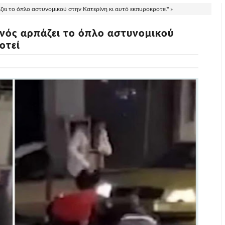
ει το όπλο αστυνομικού στην Κατερίνη κι αυτό εκπυροκροτεί" »
νός αρπάζει το όπλο αστυνομικού
οτεί