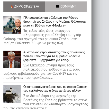
ΔΗΜΟΦΙΛΈΣΤΕΡΑ
COMMENT
Πληροφορίες για σύλληψη του Ρώσου
διοικητή του Στόλου της Mαύρης Θάλασσας
μετά τη βύθιση του «Moskva»
Τις τελευταίες ώρες υπάρχουν
πληροφορίες για σύλληψη του Ιγκόρ
Οσίποφ, του αρχηγού του ρωσικού Στόλου στη
Μαύρη Θάλασσα. Σύμφωνα με τις πλη...
Αυστραλός γερουσιαστής στους πολιτικούς
που ευθύνονται για τα εμβόλια: «Δεν θα
ξεφύγετε – Ερχόμαστε για εσάς»
Ένα ξεκάθαρο μήνυμα προς τους
πολιτικούς που ευθύνονται για τους
μαζικούς εμβολιασμούς για τον Covid-19 και τις
παρενέργειες που προκάλεσαν...
Ο καταραμένος φάρος, που οι φαροφύλακες
του τρελαίνονταν ο ένας μετά τον άλλον
Στο δυτικό άκρο της περιοχής της
Βρετάνης της Γαλλίας βρίσκεται το στενό
του Ραζ-ντε-Σεν, διάσπαρτο βραχονησίδες
που τις κτυπούν ανελέητα τ...