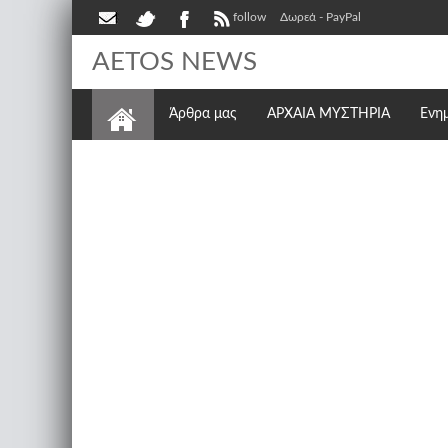
follow
Δωρεά - PayPal
AETOS NEWS
Άρθρα μας
ΑΡΧΑΙΑ ΜΥΣΤΗΡΙΑ
Ενη