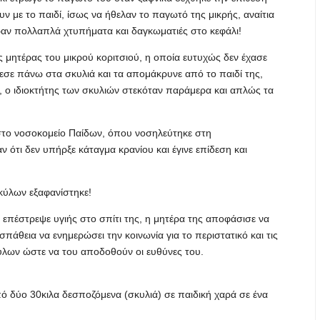
ν με το παιδί, ίσως να ήθελαν το παγωτό της μικρής, αναίτια
ραν πολλαπλά χτυπήματα και δαγκωματιές στο κεφάλι!
μητέρας του μικρού κοριτσιού, η οποία ευτυχώς δεν έχασε
έπεσε πάνω στα σκυλιά και τα απομάκρυνε από το παιδί της,
ς, ο ιδιοκτήτης των σκυλιών στεκόταν παράμερα και απλώς τα
στο νοσοκομείο Παίδων, όπου νοσηλεύτηκε στη
ν ότι δεν υπήρξε κάταγμα κρανίου και έγινε επίδεση και
σκύλων εξαφανίστηκε!
ή επέστρεψε υγιής στο σπίτι της, η μητέρα της αποφάσισε να
άθεια να ενημερώσει την κοινωνία για το περιστατικό και τις
σκύλων ώστε να του αποδοθούν οι ευθύνες του.
ό δύο 30κιλα δεσποζόμενα (σκυλιά) σε παιδική χαρά σε ένα