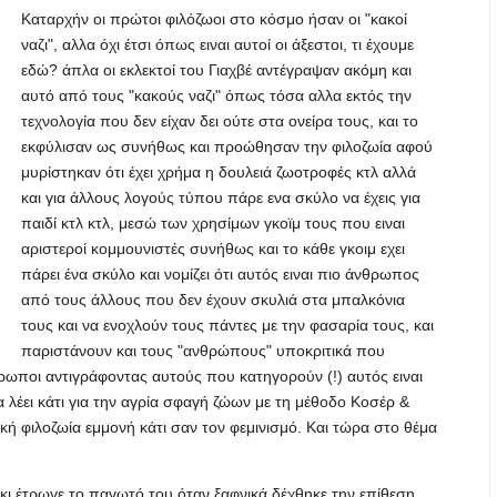
Καταρχήν οι πρώτοι φιλόζωοι στο κόσμο ήσαν οι "κακοί
ναζι", αλλα όχι έτσι όπως ειναι αυτοί οι άξεστοι, τι έχουμε
εδώ? άπλα οι εκλεκτοί του Γιαχβέ αντέγραψαν ακόμη και
αυτό από τους "κακούς ναζι" όπως τόσα αλλα εκτός την
τεχνολογία που δεν είχαν δει ούτε στα ονείρα τους, και το
εκφύλισαν ως συνήθως και προώθησαν την φιλοζωία αφού
μυρίστηκαν ότι έχει χρήμα η δουλειά ζωοτροφές κτλ αλλά
και για άλλους λογούς τύπου πάρε ενα σκύλο να έχεις για
παιδί κτλ κτλ, μεσώ των χρησίμων γκοϊμ τους που ειναι
αριστεροί κομμουνιστές συνήθως και το κάθε γκοιμ εχει
πάρει ένα σκύλο και νομίζει ότι αυτός ειναι πιο άνθρωπος
από τους άλλους που δεν έχουν σκυλιά στα μπαλκόνια
τους και να ενοχλούν τους πάντες με την φασαρία τους, και
παριστάνουν και τους "ανθρώπους" υποκριτικά που
νθρωποι αντιγράφοντας αυτούς που κατηγορούν (!) αυτός ειναι
α λέει κάτι για την αγρία σφαγή ζώων με τη μέθοδο Κοσέρ &
κτική φιλοζωία εμμονή κάτι σαν τον φεμινισμό. Και τώρα στο θέμα
κι έτρωγε το παγωτό του όταν ξαφνικά δέχθηκε την επίθεση