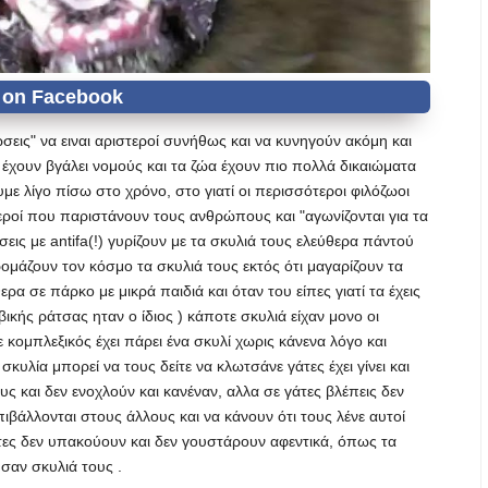
ώσεις" να ειναι αριστεροί συνήθως και να κυνηγούν ακόμη και
έχουν βγάλει νομούς και τα ζώα έχουν πιο πολλά δικαιώματα
ε λίγο πίσω στο χρόνο, στο γιατί οι περισσότεροι φιλόζωοι
τεροί που παριστάνουν τους ανθρώπους και "αγωνίζονται για τα
εις με antifa(!) γυρίζουν με τα σκυλιά τους ελεύθερα πάντού
ρομάζουν τον κόσμο τα σκυλιά τους εκτός ότι μαγαρίζουν τα
ρα σε πάρκο με μικρά παιδιά και όταν του είπες γιατί τα έχεις
κής ράτσας ηταν ο ίδιος ) κάποτε σκυλιά είχαν μονο οι
 κομπλεξικός έχει πάρει ένα σκυλί χωρις κάνενα λόγο και
κυλία μπορεί να τους δείτε να κλωτσάνε γάτες έχει γίνει και
υς και δεν ενοχλούν και κανέναν, αλλα σε γάτες βλέπεις δεν
ιβάλλονται στους άλλους και να κάνουν ότι τους λένε αυτοί
άτες δεν υπακούουν και δεν γουστάρουν αφεντικά, όπως τα
ς σαν σκυλιά τους .