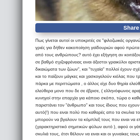
Πως γίνεται αυτοί οι υποκριτές σε "φιλοζωικές οργαν
γριές για δήθεν κακοποίηση γαϊδουριών αφού πρώτα 
από τους ανθρώπους? αυτό έχει εξήγηση αν κοιτάξουμ
σε βαθμό σχιζοφρένειας ειναι άξεστοι γραικύλοι αρισ
δικαιώματα των ζώων", και "τυχαία" πολλοί έχουν σχέσ
και το παίζουν μάγκες και χασκογελούν κιόλας που τ
πάρκα με περιττώματα , ο άλλος είχε δυο θηρία ελεύθε
ελεύθερα μονο που δε σε έβρισε, ( ελληνόφωνος αραβι
κυνηγοί στην επαρχία για κάποιο σκόπο, τώρα ο καθε
παριστάνει τον "άνθρωπο" και τους ίδιους που εχουν σ
αυτό(!) που ειναι πολύ πιο καθαρές απο τα σκυλια το
μπορούν να βγαλουν τα κόμπλεξ τους που ειναι να επ
(χαρακτηριστικό σημιτικών φύλων αυτό ), αφού οι γ
σκυλιά τους, έτσι θέλουν να ειναι και οι γυναίκες του