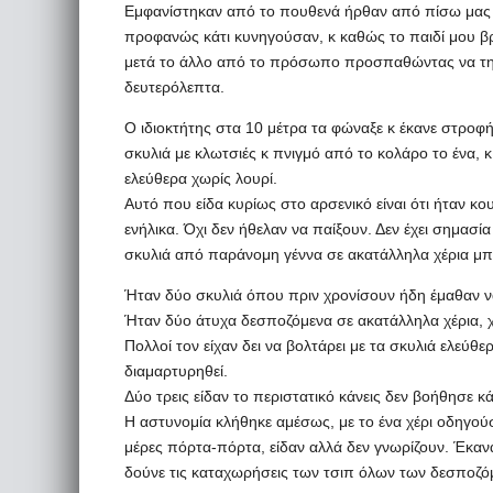
Εμφανίστηκαν από το πουθενά ήρθαν από πίσω μας τ
προφανώς κάτι κυνηγούσαν, κ καθώς το παιδί μου βρ
μετά το άλλο από το πρόσωπο προσπαθώντας να της 
δευτερόλεπτα.
Ο ιδιοκτήτης στα 10 μέτρα τα φώναξε κ έκανε στροφ
σκυλιά με κλωτσιές κ πνιγμό από το κολάρο το ένα,
ελεύθερα χωρίς λουρί.
Αυτό που είδα κυρίως στο αρσενικό είναι ότι ήταν κο
ενήλικα. Όχι δεν ήθελαν να παίξουν. Δεν έχει σημασία
σκυλιά από παράνομη γέννα σε ακατάλληλα χέρια μπ
Ήταν δύο σκυλιά όπου πριν χρονίσουν ήδη έμαθαν ν
Ήταν δύο άτυχα δεσποζόμενα σε ακατάλληλα χέρια, χ
Πολλοί τον είχαν δει να βολτάρει με τα σκυλιά ελεύθ
διαμαρτυρηθεί.
Δύο τρεις είδαν το περιστατικό κάνεις δεν βοήθησε κά
Η αστυνομία κλήθηκε αμέσως, με το ένα χέρι οδηγούσ
μέρες πόρτα-πόρτα, είδαν αλλά δεν γνωρίζουν. Έκαν
δούνε τις καταχωρήσεις των τσιπ όλων των δεσποζό