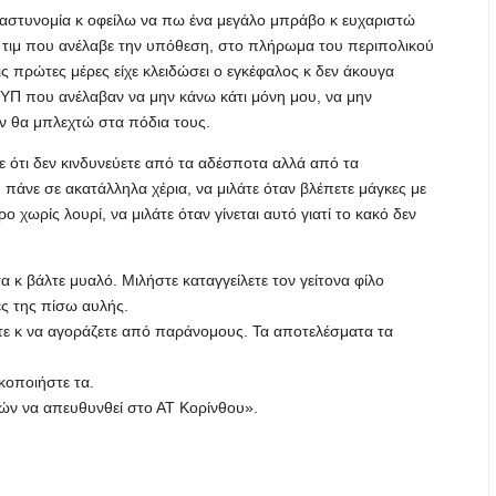
η αστυνομία κ οφείλω να πω ένα μεγάλο μπράβο κ ευχαριστώ
ο τιμ που ανέλαβε την υπόθεση, στο πλήρωμα του περιπολικού
ς πρώτες μέρες είχε κλειδώσει ο εγκέφαλος κ δεν άκουγα
ΥΠ που ανέλαβαν να μην κάνω κάτι μόνη μου, να μην
ν θα μπλεχτώ στα πόδια τους.
ε ότι δεν κινδυνεύετε από τα αδέσποτα αλλά από τα
άνε σε ακατάλληλα χέρια, να μιλάτε όταν βλέπετε μάγκες με
 χωρίς λουρί, να μιλάτε όταν γίνεται αυτό γιατί το κακό δεν
 κ βάλτε μυαλό. Μιλήστε καταγγείλετε τον γείτονα φίλο
ς της πίσω αυλής.
τε κ να αγοράζετε από παράνομους. Τα αποτελέσματα τα
ικοποιήστε τα.
ιών να απευθυνθεί στο ΑΤ Κορίνθου».