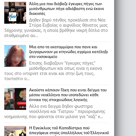
Άλλη μια που διάβαζε έγκυρες πήγες των
μισάνθρωπων πήγε αδιάβαστη ενώ έκανε
διακοπές
Δηθεν βαρύ πένθος προκάλεσε στα Νέα
Στύρα Ευβοίας ο αιφνίδιος θάνατος μιας
56χρονης γυναίκας, η οποία βρέθηκε νεκρή δίπλα στο
σταθμευμένο αυ...
Μια απο τα εκατομμύρια που πανε και
ζευγαρωνουν με κτηνώδες αγρίμια κατέληξε
στο νοσοκομείο
Επισης διαβαζουν "έγκυρες πήγες"
μισάνθρωπων και οπως ειναι η εικονα
τους στο ιντερνετ ετσι ειναι και στην ζωη τους,
τουτεστιν ο...
Ακούστε κάποιον Γάκη που ειναι δείγμα του
μέσου νεοέλληνα που ισοπεδώνει κάθε
έννοια της στοιχειώδους λογικής
Αλλο ενα δειγμα δηδεν φωστηρα
νεοελληνα και "Γιατρου " περιορισμενης
νοημοσυνης που φαινεται οταν μιλανε για "ναζι" κ...
Ἡ Ἐγκύκλιος τοῦ Καποδίστρια ποὺ
ἀπαγόρευε στοὺς ὑπαλλήλους τοῦ Ἑλληνικοῦ