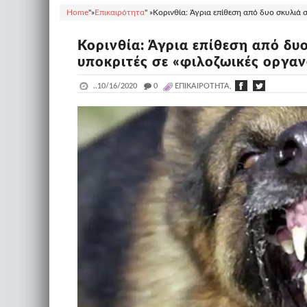
Home
"»
Επικαιρότητα
" »
Κορινθία: Άγρια επίθεση από δυο σκυλιά σ
Κορινθία: Άγρια επίθεση από δυο
υποκριτές σε «φιλοζωικές οργαν
..
10/16/2020
_
0
ΕΠΙΚΑΙΡΌΤΗΤΑ,