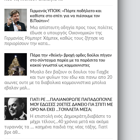
Γερμανός ΥΠΟΙΚ: «Πάρτε ποδήλατο και
καθίστε στο σπίτι για να πιέσουμε τον
Β.Πούτιν»!
Μια απίστευτη οδηγία προς τους πολίτες
έδωσε ο υπουργός Οικονομικών της
Γερμανίας Ρόμπερτ Χάμπεκ, καθώς τους ζήτησε να
περιορίσουν την κατα...
Πάρα την «θεϊκή» βροχή ορδες δούλοι πήγαν
στο σύνταγμα παρέα με τα παράσιτα του
κακού γνωστοί ως κομμουνιστες
Μυαλο δεν βαζουν οι δουλοι του Γιαχβε
και των φυλων του εδω και πανω απο 20
αιωνες ουτε με τα διαβολικα κομμουνιστικα μπολια
εβαλαν μαλ...
ΓΙΑΤΙ ΡΕ ....ΠΑΛΙΑΝΘΡΩΠΕ ΠΑΠΑΔΟΠΟΥΛΕ
ΜΟΥ ΕΔΩΣΕΣ 20ΕΤΕΣ ΔΑΝΕΙΟ ΓΙΑ ΣΠΙΤΙ ΜΕ
ΟΡΟ ΝΑ ΕΧΕΙ ...ΤΟΥΑΛΕΤΑ ΜΕΣΑ;
Η επιστολή ενός Δημοκράτη,διαβάστε το
μέχρι τέλους...40 χρόνια μετά και ακόμα
τυραννάς τα .... καημένα παιδιά της νέας τάξης. Γιατί
βρε άθ...