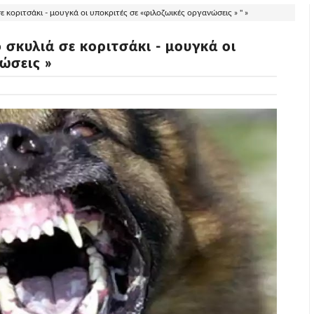
ε κοριτσάκι - μουγκά οι υποκριτές σε «φιλοζωικές οργανώσεις » " »
 σκυλιά σε κοριτσάκι - μουγκά οι
ώσεις »