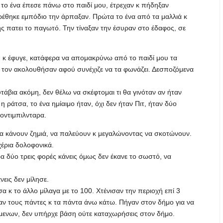
ο ένα έπεσε πάνω στο παιδί μου, έτρεχαν κ πήδηξαν
έθηκε εμπόδιο την άρπαξαν. Πρώτα το ένα από τα μαλλιά κ
πατει το παγωτό. Την τίναξαν την έσυραν στο έδαφος, σε
ή κ έφυγε, κατάφερα να απομακρύνω από το παιδί μου τα
 κ τον ακολουθήσαν αφού συνέχιζε να τα φωνάζει. Δεσποζόμενα
υτάβια ακόμη, δεν θέλω να σκέφτομαι τι θα γινόταν αν ήταν
 η ράτσα, το ένα ημίαιμο ήταν, όχι δεν ήταν Πιτ, ήταν δύο
οντιμπιλνταρα.
α κάνουν ζημιά, να παλεύουν κ μεγαλώνοντας να σκοτώνουν.
έρια δολοφονικά.
ερα δύο τρεις φορές κάνεις όμως δεν έκανε το σωστό, να
νεις δεν μίλησε.
α κ το άλλο μίλαγα με το 100. Χτένισαν την περιοχή επί 3
αν τους πάντες κ τα πάντα άνω κάτω. Πήγαν στον δήμο για να
μενων, δεν υπήρχε βάση ούτε καταχωρήσεις στον δήμο.