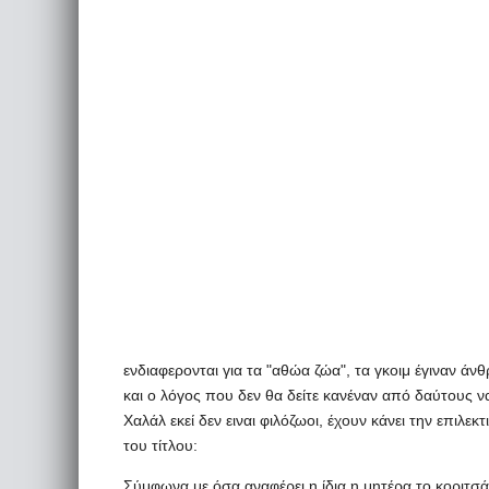
ενδιαφερονται για τα "αθώα ζώα", τα γκοιμ έγιναν ά
και ο λόγος που δεν θα δείτε κανέναν από δαύτους ν
Χαλάλ εκεί δεν ειναι φιλόζωοι, έχουν κάνει την επιλε
του τίτλου:
Σύμφωνα με όσα αναφέρει η ίδια η μητέρα το κοριτσά