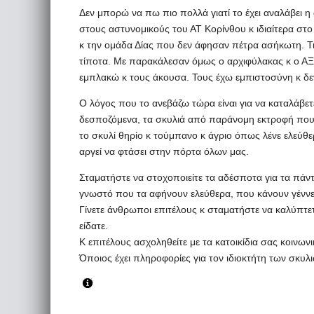
Δεν μπορώ να πω πιο πολλά γιατί το έχει αναλάβει 
στους αστυνομικούς του ΑΤ Κορίνθου κ ιδιαίτερα στ
κ την ομάδα Δίας που δεν άφησαν πέτρα ασήκωτη. Τι
τίποτα. Με παρακάλεσαν όμως ο αρχιφύλακας κ ο ΑΞ
εμπλακώ κ τους άκουσα. Τους έχω εμπιστοσύνη κ δε
Ο λόγος που το ανεβάζω τώρα είναι για να καταλάβετ
δεσποζόμενα, τα σκυλιά από παράνομη εκτροφή που π
το σκυλί θηρίο κ τούμπανο κ άγριο όπως λένε ελεύθερο
αργεί να φτάσει στην πόρτα όλων μας.
Σταματήστε να στοχοποιείτε τα αδέσποτα για τα πάντα
γνωστό που τα αφήνουν ελεύθερα, που κάνουν γέννε
Γίνετε άνθρωποι επιτέλους κ σταματήστε να καλύπτε
είδατε.
Κ επιτέλους ασχοληθείτε με τα κατοικίδια σας κοινων
Όποιος έχει πληροφορίες για τον ιδιοκτήτη των σκυλ