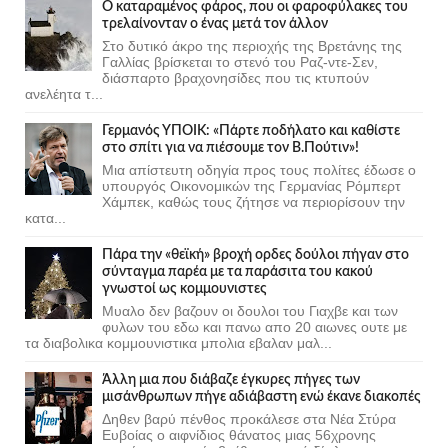
Ο καταραμένος φάρος, που οι φαροφύλακες του
τρελαίνονταν ο ένας μετά τον άλλον
Στο δυτικό άκρο της περιοχής της Βρετάνης της
Γαλλίας βρίσκεται το στενό του Ραζ-ντε-Σεν,
διάσπαρτο βραχονησίδες που τις κτυπούν
ανελέητα τ...
Γερμανός ΥΠΟΙΚ: «Πάρτε ποδήλατο και καθίστε
στο σπίτι για να πιέσουμε τον Β.Πούτιν»!
Μια απίστευτη οδηγία προς τους πολίτες έδωσε ο
υπουργός Οικονομικών της Γερμανίας Ρόμπερτ
Χάμπεκ, καθώς τους ζήτησε να περιορίσουν την
κατα...
Πάρα την «θεϊκή» βροχή ορδες δούλοι πήγαν στο
σύνταγμα παρέα με τα παράσιτα του κακού
γνωστοί ως κομμουνιστες
Μυαλο δεν βαζουν οι δουλοι του Γιαχβε και των
φυλων του εδω και πανω απο 20 αιωνες ουτε με
τα διαβολικα κομμουνιστικα μπολια εβαλαν μαλ...
Άλλη μια που διάβαζε έγκυρες πήγες των
μισάνθρωπων πήγε αδιάβαστη ενώ έκανε διακοπές
Δηθεν βαρύ πένθος προκάλεσε στα Νέα Στύρα
Ευβοίας ο αιφνίδιος θάνατος μιας 56χρονης