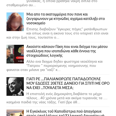
γυναίκας, η οποία βρέθηκε νεκρή δίπλα στο
σταθμευμένο αυ...
Μια απο τα εκατομμύρια που πανε και
ζευγαρωνουν με κτηνώδες αγρίμια κατέληξε στο
νοσοκομείο
Επισης διαβαζουν "έγκυρες πήγες" μισάνθρωπων
και οπως ειναι η εικονα τους στο ιντερνετ ετσι ειναι
και στην ζωη τους, τουτεστιν ο...
Ακούστε κάποιον Γάκη που ειναι δείγμα του μέσου
νεοέλληνα που ισοπεδώνει κάθε έννοια της
στοιχειώδους λογικής
Αλλο ενα δειγμα δηδεν φωστηρα νεοελληνα και
"Γιατρου " περιορισμενης νοημοσυνης που
φαινεται οταν μιλανε για "ναζι" κ...
ΓΙΑΤΙ ΡΕ ....ΠΑΛΙΑΝΘΡΩΠΕ ΠΑΠΑΔΟΠΟΥΛΕ
ΜΟΥ ΕΔΩΣΕΣ 20ΕΤΕΣ ΔΑΝΕΙΟ ΓΙΑ ΣΠΙΤΙ ΜΕ ΟΡΟ
ΝΑ ΕΧΕΙ ...ΤΟΥΑΛΕΤΑ ΜΕΣΑ;
Η επιστολή ενός Δημοκράτη,διαβάστε το μέχρι
τέλους...40 χρόνια μετά και ακόμα τυραννάς τα ....
καημένα παιδιά της νέας τάξης. Γιατί βρε άθ...
Ἡ Ἐγκύκλιος τοῦ Καποδίστρια ποὺ ἀπαγόρευε
στοὺς ὑπαλλήλους τοῦ Ἑλληνικοῦ Δημοσίου νὰ