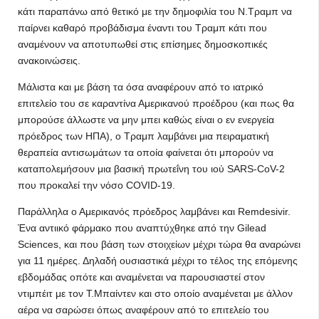
κάτι παραπάνω από θετικό με την δημοφιλία του Ν.Τραμπ να
παίρνει καθαρό προβάδισμα έναντι του Τραμπ κάτι που
αναμένουν να αποτυπωθεί στις επίσημες δημοσκοπικές
ανακοινώσεις.
Μάλιστα και με βάση τα όσα αναφέρουν από το ιατρικό
επιτελείο του σε καραντίνα Αμερικανού προέδρου (και πως θα
μπορούσε άλλωστε να μην μπει καθώς είναι ο εν ενεργεία
πρόεδρος των ΗΠΑ), ο Τραμπ λαμβάνει μια πειραματική
θεραπεία αντισωμάτων τα οποία φαίνεται ότι μπορούν να
καταπολεμήσουν μια βασική πρωτεΐνη του ιού SARS-CoV-2
που προκαλεί την νόσο COVID-19.
Παράλληλα ο Αμερικανός πρόεδρος λαμβάνει και Remdesivir.
Ένα αντιικό φάρμακο που αναπτύχθηκε από την Gilead
Sciences, και που βάση των στοιχείων μέχρι τώρα θα αναρώνει
για 11 ημέρες. Δηλαδή ουσιαστικά μέχρι το τέλος της επόμενης
εβδομάδας οπότε και αναμένεται να παρουσιαστεί στον
ντιμπέιτ με τον Τ.Μπαίντεν και στο οποίο αναμένεται με άλλον
αέρα να σαρώσει όπως αναφέρουν από το επιτελείο του