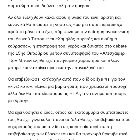
συμπτώματα και δούλευε όλη την ημέρα».
Αν όλα εξελιχθούν καλά, αφού η υγεία του είναι άριστη και
κανονικά θα περάσει τη νόσο ως «μέτρια συμπτωματικός»,
αφού το μόνο που έχει, σύμφωνα με την επίσημη ανακοίνωση
του Λευκού Τύπου είναι «Χαμηλός πυρετός και αίσθημα
κούρασης», η επιστροφή του, γερός και δυνατός στο debate
της 15ης Οκτωβρίου με τον συνυποψήφιό του «Αλτσχάιμερ
Τζο» Μπάιντεν, θα έχει πανηγυρικό χαρακτήρα και πλέον
μπορεί και να κρίνει οριστικά την επανεκλογή του.
Θα επιβεβαιώσει κατ'αρχήν αυτό που ο ίδιος έχει πει για τον
«κινεζικό ιό»: «Είναι μια βαριά γρίπη που χρειάζεται προσοχή
αλλά δεν θα ισοπεδώσουμε τις ΗΠΑ για να αντιμετωπίσουμε
μια γρίπη».
Θα έχει νοσήσει ο ίδιος, όπως και εκατομμύρια συμπατριώτες
του, θα έχει γίνει καλά, πάνω απ'όλα θα έχει επιβεβαιώσει τους
ισχυρισμούς του με τον ίδιο ως κορυφαία περίπτωση
επιβεβαίωσης των θέσεών του και θα προχωρά θριαμβευτικά