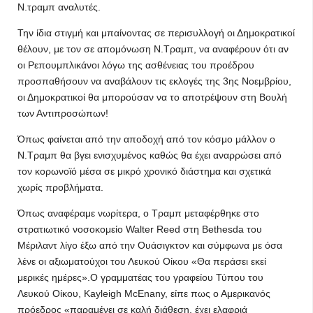
Ν.τραμπ αναλυτές.
Την ίδια στιγμή και μπαίνοντας σε περισυλλογή οι Δημοκρατικοί
θέλουν, με τον σε απομόνωση Ν.Τραμπ, να αναφέρουν ότι αν
οι Ρεπουμπλικάνοι λόγω της ασθένειας του προέδρου
προσπαθήσουν να αναβάλουν τις εκλογές της 3ης Νοεμβρίου,
οι Δημοκρατικοί θα μπορούσαν να το αποτρέψουν στη Βουλή
των Αντιπροσώπων!
Όπως φαίνεται από την αποδοχή από τον κόσμο μάλλον ο
Ν.Τραμπ θα βγει ενισχυμένος καθώς θα έχει αναρρώσει από
τον κορωνοϊό μέσα σε μικρό χρονικό διάστημα και σχετικά
χωρίς προβλήματα.
Όπως αναφέραμε νωρίτερα, ο Τραμπ μεταφέρθηκε στο
στρατιωτικό νοσοκομείο Walter Reed στη Bethesda του
Μέριλαντ λίγο έξω από την Ουάσιγκτον και σύμφωνα με όσα
λένε οι αξιωματούχοι του Λευκού Οίκου «Θα περάσει εκεί
μερικές ημέρες».Ο γραμματέας του γραφείου Τύπου του
Λευκού Οίκου, Kayleigh McEnany, είπε πως ο Αμερικανός
πρόεδρος «παραμένει σε καλή διάθεση, έχει ελαφριά