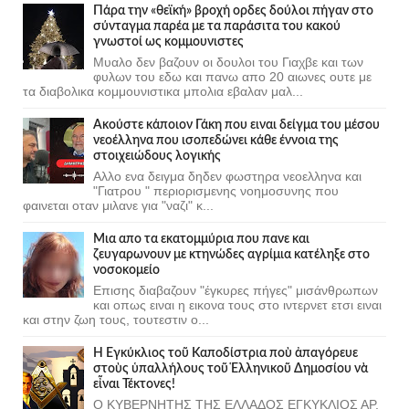
Πάρα την «θεϊκή» βροχή ορδες δούλοι πήγαν στο
σύνταγμα παρέα με τα παράσιτα του κακού
γνωστοί ως κομμουνιστες
Μυαλο δεν βαζουν οι δουλοι του Γιαχβε και των
φυλων του εδω και πανω απο 20 αιωνες ουτε με
τα διαβολικα κομμουνιστικα μπολια εβαλαν μαλ...
Ακούστε κάποιον Γάκη που ειναι δείγμα του μέσου
νεοέλληνα που ισοπεδώνει κάθε έννοια της
στοιχειώδους λογικής
Αλλο ενα δειγμα δηδεν φωστηρα νεοελληνα και
"Γιατρου " περιορισμενης νοημοσυνης που
φαινεται οταν μιλανε για "ναζι" κ...
Μια απο τα εκατομμύρια που πανε και
ζευγαρωνουν με κτηνώδες αγρίμια κατέληξε στο
νοσοκομείο
Επισης διαβαζουν "έγκυρες πήγες" μισάνθρωπων
και οπως ειναι η εικονα τους στο ιντερνετ ετσι ειναι
και στην ζωη τους, τουτεστιν ο...
Ἡ Ἐγκύκλιος τοῦ Καποδίστρια ποὺ ἀπαγόρευε
στοὺς ὑπαλλήλους τοῦ Ἑλληνικοῦ Δημοσίου νὰ
εἶναι Τέκτονες!
Ο ΚΥΒΕΡΝΗΤΗΣ ΤΗΣ ΕΛΛΑΔΟΣ ΕΓΚΥΚΛΙΟΣ ΑΡ.