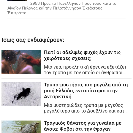
2953 Πρὸς τὸ Πανελλήνιον Πρὸς τοὺς κατὰ τὸ
Αἰγαῖον Πέλαγος καὶ τὴν Πελοπόννησον Ἐκτάκτους
Ἐπιτρόπο...