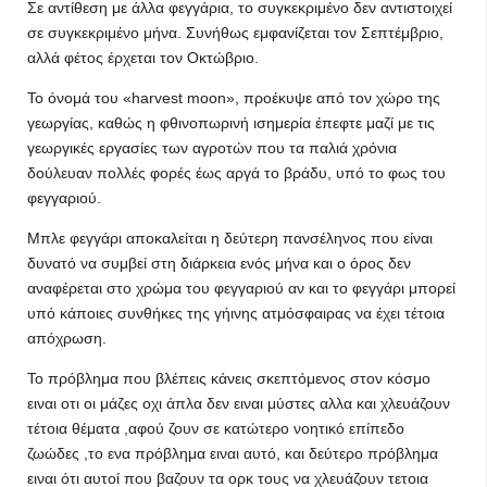
Σε αντίθεση με άλλα φεγγάρια, το συγκεκριμένο δεν αντιστοιχεί
σε συγκεκριμένο μήνα. Συνήθως εμφανίζεται τον Σεπτέμβριο,
αλλά φέτος έρχεται τον Οκτώβριο.
Το όνομά τoυ «harvest moon», προέκυψε από τον χώρο της
γεωργίας, καθώς η φθινοπωρινή ισημερία έπεφτε μαζί με τις
γεωργικές εργασίες των αγροτών που τα παλιά χρόνια
δούλευαν πολλές φορές έως αργά το βράδυ, υπό το φως του
φεγγαριού.
Μπλε φεγγάρι αποκαλείται η δεύτερη πανσέληνος που είναι
δυνατό να συμβεί στη διάρκεια ενός μήνα και ο όρος δεν
αναφέρεται στο χρώμα του φεγγαριού αν και το φεγγάρι μπορεί
υπό κάποιες συνθήκες της γήινης ατμόσφαιρας να έχει τέτοια
απόχρωση.
To πρόβλημα που βλέπεις κάνεις σκεπτόμενος στον κόσμο
ειναι οτι οι μάζες οχι άπλα δεν ειναι μύστες αλλα και χλευάζουν
τέτοια θέματα ,αφού ζουν σε κατώτερο νοητικό επίπεδο
ζωώδες ,το ενα πρόβλημα ειναι αυτό, και δεύτερο πρόβλημα
ειναι ότι αυτοί που βαζουν τα ορκ τους να χλευάζουν τετοια