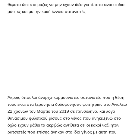
θέματα ώστε οι μάζες να μην έχουν ιδέα για τίποτα ειναι οι ιδιοι
μύστες και με την κακή έννοια σατανιστές ...
Άκρως ύπουλοι άναρχο-κομμουνιστες σατανιστές που η θέση
τους ειναι στα ξερονήσια δολοφόνησαν φοιτήτριας στο Αιγάλεω
22 χρόνων τον Μάρτιο του 2019 σε πανσέληνο, και λόγο
θανάσιμου φυλετικού μίσους στο γένος που άνηκε,(ενώ στο
όχλο εχουν μάθει τα ακριβώς αντίθετα οτι οι κακοί ναζι ηταν
ρατσιστές που επίσης άνηκαν στο ίδιο γένος με αυτη που