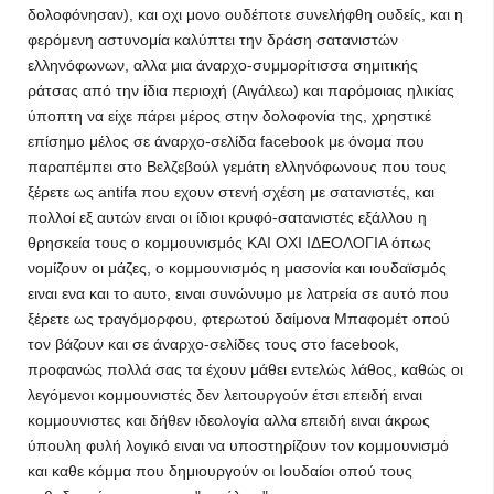
δολοφόνησαν), και οχι μονο ουδέποτε συνελήφθη ουδείς, και η
φερόμενη αστυνομία καλύπτει την δράση σατανιστών
ελληνόφωνων, αλλα μια άναρχο-συμμορίτισσα σημιτικής
ράτσας από την ίδια περιοχή (Αιγάλεω) και παρόμοιας ηλικίας
ύποπτη να είχε πάρει μέρος στην δολοφονία της, χρηστικέ
επίσημο μέλος σε άναρχο-σελίδα facebook με όνομα που
παραπέμπει στο Βελζεβούλ γεμάτη ελληνόφωνους που τους
ξέρετε ως antifa που εχουν στενή σχέση με σατανιστές, και
πολλοί εξ αυτών ειναι οι ίδιοι κρυφό-σατανιστές εξάλλου η
θρησκεία τους ο κομμουνισμός ΚΑΙ ΟΧΙ ΙΔΕΟΛΟΓΙΑ όπως
νομίζουν οι μάζες, ο κομμουνισμός η μασονία και ιουδαϊσμός
ειναι ενα και το αυτο, ειναι συνώνυμο με λατρεία σε αυτό που
ξέρετε ως τραγόμορφου, φτερωτού δαίμονα Μπαφομέτ οπού
τον βάζουν και σε άναρχο-σελίδες τους στο facebook,
προφανώς πολλά σας τα έχουν μάθει εντελώς λάθος, καθώς οι
λεγόμενοι κομμουνιστές δεν λειτουργούν έτσι επειδή ειναι
κομμουνιστες και δήθεν ιδεολογία αλλα επειδή ειναι άκρως
ύπουλη φυλή λογικό ειναι να υποστηρίζουν τον κομμουνισμό
και καθε κόμμα που δημιουργούν οι Ιουδαίοι οπού τους