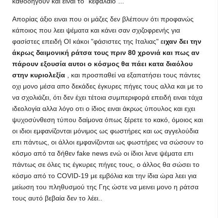
καθοδηγούν και ειναι το "κεφάλαιο"...
Απορίας άξιο ειναι που οι μάζες δεν βλέπουν ότι προφανώς
κάποιος που λεει ψέματα και κάνει σαν σχιζοφρενής για
φασίστες επειδή ΟΙ κάκοι "φάσιστες της Ιταλιας" ε
ιχαν δει την
άκρως δαιμονική ράτσα τους πριν 80 χρονιά και πως αν
πάρουν εξουσία αυτοι ο κόσμος θα πάει κατα διαόλου
στην κυριολεξία
, και προσπαθεί να εξαπατήσει τους πάντες
οχι μονο μέσα απο δεκάδες έγκυρες πήγες τους αλλα και με το
να σχολιάζει, ότι δεν έχει τέτοια συμπεριφορά επειδή ειναι τάχα
ιδεολογία αλλα λόγο οτι ο ίδιος ειναι άκρως ύπουλος και εχει
ψυχοσύνθεση τύπου δαίμονα όπως ξέρετε το κακό, όμοιος και
οι ιδιοι εμφανίζονται μόνιμος ως φωστήρες και ως αγγελούδια
επι πάντως, οι άλλοι εμφανίζονται ως φωστήρες να σώσουν το
κόσμο από τα δήθεν fake news ενώ οι ίδιοι λενε ψέματα επι
πάντως σε όλες τις έγκυρες πήγες τους, ο άλλος θα σώσει το
κόσμο από το COVID-19 με εμβόλια και την ίδια ώρα λεει για
μείωση του πληθυσμού της Γης ώστε να μεινει μονο η ράτσα
τους αυτό βεβαία δεν το λέει..