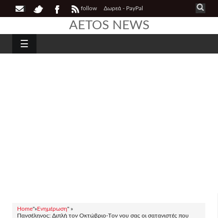
follow
Δωρεά - PayPal
AETOS NEWS
☰
Home
"»
Ενημέρωση
" »
Πανσέληνος: Διπλή τον Οκτώβριο-Tον νου σας οι σατανιστές που