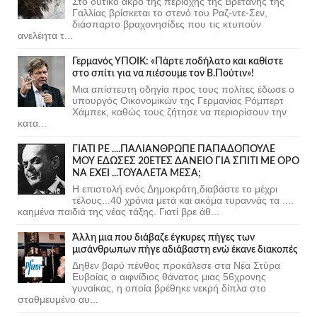
Στο δυτικό άκρο της περιοχής της Βρετάνης της
Γαλλίας βρίσκεται το στενό του Ραζ-ντε-Σεν,
διάσπαρτο βραχονησίδες που τις κτυπούν
ανελέητα τ...
Γερμανός ΥΠΟΙΚ: «Πάρτε ποδήλατο και καθίστε
στο σπίτι για να πιέσουμε τον Β.Πούτιν»!
Μια απίστευτη οδηγία προς τους πολίτες έδωσε ο
υπουργός Οικονομικών της Γερμανίας Ρόμπερτ
Χάμπεκ, καθώς τους ζήτησε να περιορίσουν την
κατα...
ΓΙΑΤΙ ΡΕ ....ΠΑΛΙΑΝΘΡΩΠΕ ΠΑΠΑΔΟΠΟΥΛΕ
ΜΟΥ ΕΔΩΣΕΣ 20ΕΤΕΣ ΔΑΝΕΙΟ ΓΙΑ ΣΠΙΤΙ ΜΕ ΟΡΟ
ΝΑ ΕΧΕΙ ...ΤΟΥΑΛΕΤΑ ΜΕΣΑ;
Η επιστολή ενός Δημοκράτη,διαβάστε το μέχρι
τέλους...40 χρόνια μετά και ακόμα τυραννάς τα ....
καημένα παιδιά της νέας τάξης. Γιατί βρε άθ...
Άλλη μια που διάβαζε έγκυρες πήγες των
μισάνθρωπων πήγε αδιάβαστη ενώ έκανε διακοπές
Δηθεν βαρύ πένθος προκάλεσε στα Νέα Στύρα
Ευβοίας ο αιφνίδιος θάνατος μιας 56χρονης
γυναίκας, η οποία βρέθηκε νεκρή δίπλα στο
σταθμευμένο αυ...