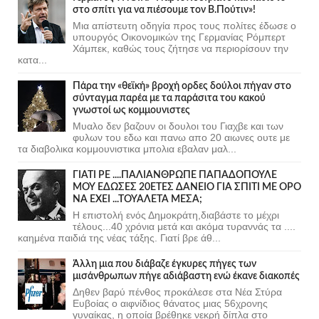
στο σπίτι για να πιέσουμε τον Β.Πούτιν»!
Μια απίστευτη οδηγία προς τους πολίτες έδωσε ο
υπουργός Οικονομικών της Γερμανίας Ρόμπερτ
Χάμπεκ, καθώς τους ζήτησε να περιορίσουν την
κατα...
Πάρα την «θεϊκή» βροχή ορδες δούλοι πήγαν στο
σύνταγμα παρέα με τα παράσιτα του κακού
γνωστοί ως κομμουνιστες
Μυαλο δεν βαζουν οι δουλοι του Γιαχβε και των
φυλων του εδω και πανω απο 20 αιωνες ουτε με
τα διαβολικα κομμουνιστικα μπολια εβαλαν μαλ...
ΓΙΑΤΙ ΡΕ ....ΠΑΛΙΑΝΘΡΩΠΕ ΠΑΠΑΔΟΠΟΥΛΕ
ΜΟΥ ΕΔΩΣΕΣ 20ΕΤΕΣ ΔΑΝΕΙΟ ΓΙΑ ΣΠΙΤΙ ΜΕ ΟΡΟ
ΝΑ ΕΧΕΙ ...ΤΟΥΑΛΕΤΑ ΜΕΣΑ;
Η επιστολή ενός Δημοκράτη,διαβάστε το μέχρι
τέλους...40 χρόνια μετά και ακόμα τυραννάς τα ....
καημένα παιδιά της νέας τάξης. Γιατί βρε άθ...
Άλλη μια που διάβαζε έγκυρες πήγες των
μισάνθρωπων πήγε αδιάβαστη ενώ έκανε διακοπές
Δηθεν βαρύ πένθος προκάλεσε στα Νέα Στύρα
Ευβοίας ο αιφνίδιος θάνατος μιας 56χρονης
γυναίκας, η οποία βρέθηκε νεκρή δίπλα στο