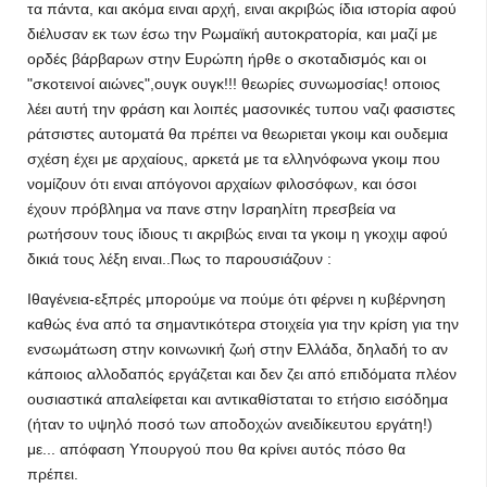
τα πάντα, και ακόμα ειναι αρχή, ειναι ακριβώς ίδια ιστορία αφού
διέλυσαν εκ των έσω την Ρωμαϊκή αυτοκρατορία, και μαζί με
ορδές βάρβαρων στην Ευρώπη ήρθε ο σκοταδισμός και οι
"σκοτεινοί αιώνες",ουγκ ουγκ!!! θεωρίες συνωμοσίας! οποιος
λέει αυτή την φράση και λοιπές μασονικές τυπου ναζι φασιστες
ράτσιστες αυτοματά θα πρέπει να θεωριεται γκοιμ και ουδεμια
σχέση έχει με αρχαίους, αρκετά με τα ελληνόφωνα γκοιμ που
νομίζουν ότι ειναι απόγονοι αρχαίων φιλοσόφων, και όσοι
έχουν πρόβλημα να πανε στην Ισραηλίτη πρεσβεία να
ρωτήσουν τους ίδιους τι ακριβώς ειναι τα γκοιμ η γκοχιμ αφού
δικιά τους λέξη ειναι..Πως το παρουσιάζουν :
Ιθαγένεια-εξπρές μπορούμε να πούμε ότι φέρνει η κυβέρνηση
καθώς ένα από τα σημαντικότερα στοιχεία για την κρίση για την
ενσωμάτωση στην κοινωνική ζωή στην Ελλάδα, δηλαδή το αν
κάποιος αλλοδαπός εργάζεται και δεν ζει από επιδόματα πλέον
ουσιαστικά απαλείφεται και αντικαθίσταται το ετήσιο εισόδημα
(ήταν το υψηλό ποσό των αποδοχών ανειδίκευτου εργάτη!)
με... απόφαση Υπουργού που θα κρίνει αυτός πόσο θα
πρέπει.