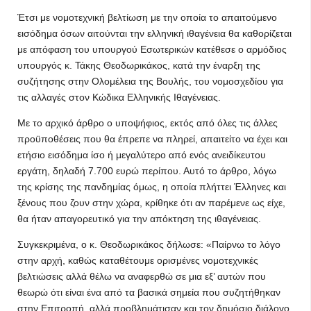
Έτσι με νομοτεχνική βελτίωση με την οποία το απαιτούμενο
εισόδημα όσων αιτούνται την ελληνική ιθαγένεια θα καθορίζεται
με απόφαση του υπουργού Εσωτερικών κατέθεσε ο αρμόδιος
υπουργός κ. Τάκης Θεοδωρικάκος, κατά την έναρξη της
συζήτησης στην Ολομέλεια της Βουλής, του νομοσχεδίου για
τις αλλαγές στον Κώδικα Ελληνικής Ιθαγένειας.
Με τo αρχικό άρθρο ο υποψήφιος, εκτός από όλες τις άλλες
προϋποθέσεις που θα έπρεπε να πληρεί, απαιτείτο να έχει και
ετήσιο εισόδημα ίσο ή μεγαλύτερο από ενός ανειδίκευτου
εργάτη, δηλαδή 7.700 ευρώ περίπου. Αυτό το άρθρο, λόγω
της κρίσης της πανδημίας όμως, η οποία πλήττει Έλληνες και
ξένους που ζουν στην χώρα, κρίθηκε ότι αν παρέμενε ως είχε,
θα ήταν απαγορευτικό για την απόκτηση της ιθαγένειας.
Συγκεκριμένα, ο κ. Θεοδωρικάκος δήλωσε: «Παίρνω το λόγο
στην αρχή, καθώς καταθέτουμε ορισμένες νομοτεχνικές
βελτιώσεις αλλά θέλω να αναφερθώ σε μια εξ’ αυτών που
θεωρώ ότι είναι ένα από τα βασικά σημεία που συζητήθηκαν
στην Επιτροπή, αλλά προβλημάτισαν και τον δημόσιο διάλογο