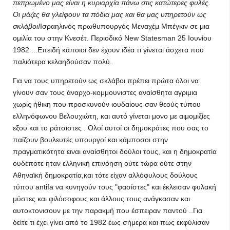
πεπρωμένο μας είναι η κυριαρχία πάνω στις κατώτερες φυλές.
Οι μάζες θα γλείφουν τα πόδια μας και θα μας υπηρετούν ως
σκλάβοι!
Ισραηλινός πρωθυπουργός Μεναχέμ Μπέγκιν σε μια
ομιλία του στην Κνεσέτ. Περιοδικό New Statesman 25 Ιουνίου
1982 ...Επειδή κάποιοι δεν έχουν ιδέα τι γίνεται άσχετα που
παλιότερα κελαηδούσαν πολύ.
Για να τους υπηρετούν ως σκλάβοι πρέπει πρώτα όλοι να
γίνουν σαν τους άναρχο-κομμουνιστες αναίσθητα αγριμια
χωρίς ήθικη που προσκυνούν ιουδαίους σαν θεούς τύπου
ελληνόφωνου Βελουχιώτη, και αυτό γίνεται μονο με αιμομιξίες
εξου και το ράτσιστες . Ολοί αυτοί οι δημοκράτες που σας το
παίζουν βουλευτές υπουργοί και κάμποσοι στην
πραγματικότητα ειναι αναίσθητοι δούλοι τους, και η δημοκρατία
ουδέποτε ηταν ελληνική επινόηση ούτε τώρα ούτε στην
Αθηναϊκή δημοκρατία,και τότε είχαν αλλόφυλους δούλους
τύπου antifa να κυνηγούν τους "φασίστες" και έκλεισαν φυλακή
μύστες και φιλόσοφους και άλλους τους ανάγκασαν και
αυτοκτονισουν με την παρακμή που έσπειραν παντού ..Για
δείτε τι έχει γίνει από το 1982 έως σήμερα και πως εκφύλισαν