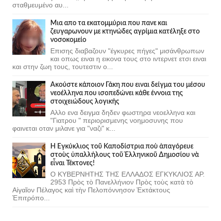
σταθμευμένο αυ...
Μια απο τα εκατομμύρια που πανε και
ζευγαρωνουν με κτηνώδες αγρίμια κατέληξε στο
νοσοκομείο
Επισης διαβαζουν "έγκυρες πήγες" μισάνθρωπων
και οπως ειναι η εικονα τους στο ιντερνετ ετσι ειναι
και στην ζωη τους, τουτεστιν ο...
Ακούστε κάποιον Γάκη που ειναι δείγμα του μέσου
νεοέλληνα που ισοπεδώνει κάθε έννοια της
στοιχειώδους λογικής
Αλλο ενα δειγμα δηδεν φωστηρα νεοελληνα και
"Γιατρου " περιορισμενης νοημοσυνης που
φαινεται οταν μιλανε για "ναζι" κ...
Ἡ Ἐγκύκλιος τοῦ Καποδίστρια ποὺ ἀπαγόρευε
στοὺς ὑπαλλήλους τοῦ Ἑλληνικοῦ Δημοσίου νὰ
εἶναι Τέκτονες!
Ο ΚΥΒΕΡΝΗΤΗΣ ΤΗΣ ΕΛΛΑΔΟΣ ΕΓΚΥΚΛΙΟΣ ΑΡ.
2953 Πρὸς τὸ Πανελλήνιον Πρὸς τοὺς κατὰ τὸ
Αἰγαῖον Πέλαγος καὶ τὴν Πελοπόννησον Ἐκτάκτους
Ἐπιτρόπο...