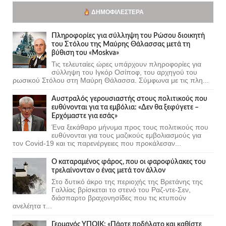
ΔΗΜΟΦΙΛΈΣΤΕΡΑ
Πληροφορίες για σύλληψη του Ρώσου διοικητή
του Στόλου της Mαύρης Θάλασσας μετά τη
βύθιση του «Moskva»
Τις τελευταίες ώρες υπάρχουν πληροφορίες για
σύλληψη του Ιγκόρ Οσίποφ, του αρχηγού του
ρωσικού Στόλου στη Μαύρη Θάλασσα. Σύμφωνα με τις πλη...
Αυστραλός γερουσιαστής στους πολιτικούς που
ευθύνονται για τα εμβόλια: «Δεν θα ξεφύγετε –
Ερχόμαστε για εσάς»
Ένα ξεκάθαρο μήνυμα προς τους πολιτικούς που
ευθύνονται για τους μαζικούς εμβολιασμούς για
τον Covid-19 και τις παρενέργειες που προκάλεσαν...
Ο καταραμένος φάρος, που οι φαροφύλακες του
τρελαίνονταν ο ένας μετά τον άλλον
Στο δυτικό άκρο της περιοχής της Βρετάνης της
Γαλλίας βρίσκεται το στενό του Ραζ-ντε-Σεν,
διάσπαρτο βραχονησίδες που τις κτυπούν
ανελέητα τ...
Γερμανός ΥΠΟΙΚ: «Πάρτε ποδήλατο και καθίστε