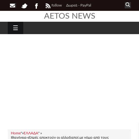
follow
Δωρεά - PayPal
AETOS NEWS
☰
Home
"»
ΕΛΛΑΔΑ
" »
Ιθαγένεια-εξπρές αποκτούν οι αλλοδαποί με νόμο από τους