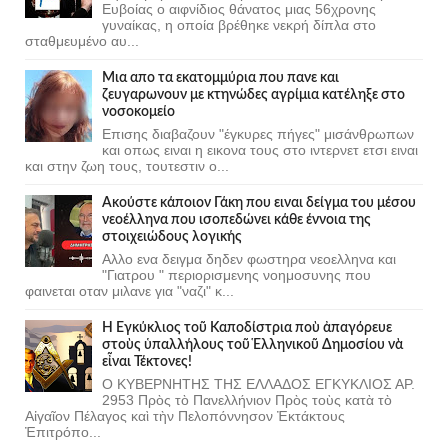
Ευβοίας ο αιφνίδιος θάνατος μιας 56χρονης
γυναίκας, η οποία βρέθηκε νεκρή δίπλα στο
σταθμευμένο αυ...
Μια απο τα εκατομμύρια που πανε και
ζευγαρωνουν με κτηνώδες αγρίμια κατέληξε στο
νοσοκομείο
Επισης διαβαζουν "έγκυρες πήγες" μισάνθρωπων
και οπως ειναι η εικονα τους στο ιντερνετ ετσι ειναι
και στην ζωη τους, τουτεστιν ο...
Ακούστε κάποιον Γάκη που ειναι δείγμα του μέσου
νεοέλληνα που ισοπεδώνει κάθε έννοια της
στοιχειώδους λογικής
Αλλο ενα δειγμα δηδεν φωστηρα νεοελληνα και
"Γιατρου " περιορισμενης νοημοσυνης που
φαινεται οταν μιλανε για "ναζι" κ...
Ἡ Ἐγκύκλιος τοῦ Καποδίστρια ποὺ ἀπαγόρευε
στοὺς ὑπαλλήλους τοῦ Ἑλληνικοῦ Δημοσίου νὰ
εἶναι Τέκτονες!
Ο ΚΥΒΕΡΝΗΤΗΣ ΤΗΣ ΕΛΛΑΔΟΣ ΕΓΚΥΚΛΙΟΣ ΑΡ.
2953 Πρὸς τὸ Πανελλήνιον Πρὸς τοὺς κατὰ τὸ
Αἰγαῖον Πέλαγος καὶ τὴν Πελοπόννησον Ἐκτάκτους
Ἐπιτρόπο...