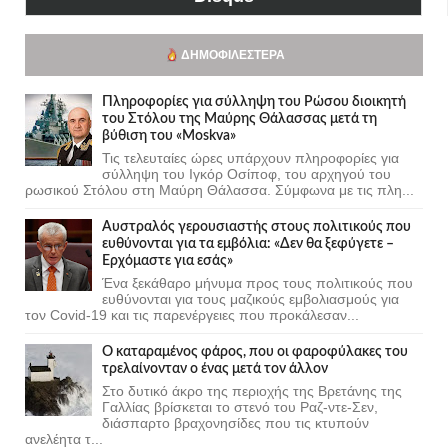
ΔΗΜΟΦΙΛΈΣΤΕΡΑ
Πληροφορίες για σύλληψη του Ρώσου διοικητή
του Στόλου της Mαύρης Θάλασσας μετά τη
βύθιση του «Moskva»
Τις τελευταίες ώρες υπάρχουν πληροφορίες για
σύλληψη του Ιγκόρ Οσίποφ, του αρχηγού του
ρωσικού Στόλου στη Μαύρη Θάλασσα. Σύμφωνα με τις πλη...
Αυστραλός γερουσιαστής στους πολιτικούς που
ευθύνονται για τα εμβόλια: «Δεν θα ξεφύγετε –
Ερχόμαστε για εσάς»
Ένα ξεκάθαρο μήνυμα προς τους πολιτικούς που
ευθύνονται για τους μαζικούς εμβολιασμούς για
τον Covid-19 και τις παρενέργειες που προκάλεσαν...
Ο καταραμένος φάρος, που οι φαροφύλακες του
τρελαίνονταν ο ένας μετά τον άλλον
Στο δυτικό άκρο της περιοχής της Βρετάνης της
Γαλλίας βρίσκεται το στενό του Ραζ-ντε-Σεν,
διάσπαρτο βραχονησίδες που τις κτυπούν
ανελέητα τ...