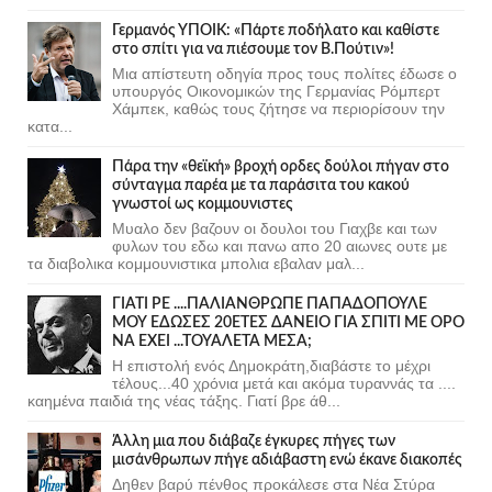
Γερμανός ΥΠΟΙΚ: «Πάρτε ποδήλατο και καθίστε
στο σπίτι για να πιέσουμε τον Β.Πούτιν»!
Μια απίστευτη οδηγία προς τους πολίτες έδωσε ο
υπουργός Οικονομικών της Γερμανίας Ρόμπερτ
Χάμπεκ, καθώς τους ζήτησε να περιορίσουν την
κατα...
Πάρα την «θεϊκή» βροχή ορδες δούλοι πήγαν στο
σύνταγμα παρέα με τα παράσιτα του κακού
γνωστοί ως κομμουνιστες
Μυαλο δεν βαζουν οι δουλοι του Γιαχβε και των
φυλων του εδω και πανω απο 20 αιωνες ουτε με
τα διαβολικα κομμουνιστικα μπολια εβαλαν μαλ...
ΓΙΑΤΙ ΡΕ ....ΠΑΛΙΑΝΘΡΩΠΕ ΠΑΠΑΔΟΠΟΥΛΕ
ΜΟΥ ΕΔΩΣΕΣ 20ΕΤΕΣ ΔΑΝΕΙΟ ΓΙΑ ΣΠΙΤΙ ΜΕ ΟΡΟ
ΝΑ ΕΧΕΙ ...ΤΟΥΑΛΕΤΑ ΜΕΣΑ;
Η επιστολή ενός Δημοκράτη,διαβάστε το μέχρι
τέλους...40 χρόνια μετά και ακόμα τυραννάς τα ....
καημένα παιδιά της νέας τάξης. Γιατί βρε άθ...
Άλλη μια που διάβαζε έγκυρες πήγες των
μισάνθρωπων πήγε αδιάβαστη ενώ έκανε διακοπές
Δηθεν βαρύ πένθος προκάλεσε στα Νέα Στύρα