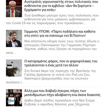
Αυστραλός γερουσιαστής στους πολιτικούς που
ευθύνονται για τα εμβόλια: «Δεν θα ξεφύγετε –
Ερχόμαστε για εσάς»
Ένα ξεκάθαρο μήνυμα προς τους πολιτικούς που
ευθύνονται για τους μαζικούς εμβολιασμούς για
τον Covid-19 και τις παρενέργειες που προκάλεσαν...
Γερμανός ΥΠΟΙΚ: «Πάρτε ποδήλατο και καθίστε
στο σπίτι για να πιέσουμε τον Β.Πούτιν»!
Μια απίστευτη οδηγία προς τους πολίτες έδωσε ο
υπουργός Οικονομικών της Γερμανίας Ρόμπερτ
Χάμπεκ, καθώς τους ζήτησε να περιορίσουν την
κατα...
Ο καταραμένος φάρος, που οι φαροφύλακες του
τρελαίνονταν ο ένας μετά τον άλλον
Στο δυτικό άκρο της περιοχής της Βρετάνης της
Γαλλίας βρίσκεται το στενό του Ραζ-ντε-Σεν,
διάσπαρτο βραχονησίδες που τις κτυπούν
ανελέητα τ...
Άλλη μια που διάβαζε έγκυρες πήγες των
μισάνθρωπων πήγε αδιάβαστη ενώ έκανε διακοπές
Δηθεν βαρύ πένθος προκάλεσε στα Νέα Στύρα
Ευβοίας ο αιφνίδιος θάνατος μιας 56χρονης