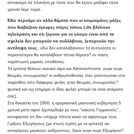
αποικισμό σε πλανήτη με τόσα που θα έχουν μαζέψει τόσα
χρονιά λέμε τώρα...
Εδώ περνάμε σε αλλα θέματα που οι κοιμισμένες μάζες
που διαβαζουν έγκυρες πήγες τύπου Lifo βλέπουν
τηλεόραση και οτι ξερουν για το κόσμο ειναι από τα
σχολεία δεν μπορούν να συλλάβουν, ξεπερνούν την
αντίληψη τους
, εδώ δεν καταλαβαινουν τα αυτονόητα οι
περισσότεροι θα καταλάβουν τέτοια θέματα? εν πάση
περίπτωση μερικές υποθέσεις:
Τα ερπετά θέλουν νεανικό αίμα και Adrenochrome ,ουγκ ουγκ
θεωρίες συνωμοσίας! οι ανθρωποθυσίες που γινόντουσαν στο
παρελθόν απο διάφορες φυλές ηταν θεωρίες συνωμοσίας?
φυσικά και οχι (σημερα οι ίδιες φυλές μπορεί να ειναι ανάμεσα
σας)..
Στη δεκαετία του 1950, η αμερικανική μασονική κυβέρνηση 5
χρονιά μετα αφού ξεμπέρδεψε με τους "κακούς Γερμανούς" ,
αποφάσισε ότι δεν υπήρχε τίποτα κακό να αφήσουμε τους
Γρίζους Εξωγήινους (με στενή σχέση με τα ερπετά) να
απαγάγουν μερικούς ανθρώπους, ξανα ουγκ ουγκ Εξωγήινοι?