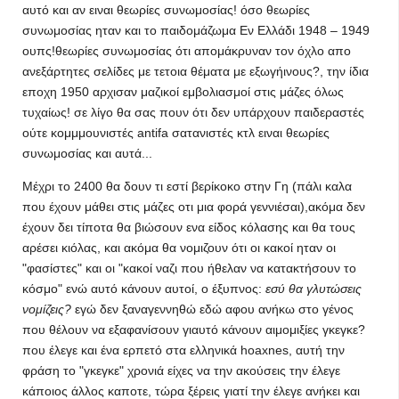
αυτό και αν ειναι θεωρίες συνωμοσίας! όσο θεωρίες
συνωμοσίας ηταν και το παιδομάζωμα Εν Ελλάδι 1948 – 1949
ουπς!θεωρίες συνωμοσίας ότι απομάκρυναν τον όχλο απο
ανεξάρτητες σελίδες με τετοια θέματα με εξωγήινους?, την ίδια
εποχη 1950 αρχισαν μαζικοί εμβολιασμοί στις μάζες όλως
τυχαίως! σε λίγο θα σας πουν ότι δεν υπάρχουν παιδεραστές
ούτε κομμμουνιστές antifa σατανιστές κτλ ειναι θεωρίες
συνωμοσίας και αυτά...
Μέχρι το 2400 θα δουν τι εστί βερίκοκο στην Γη (πάλι καλα
που έχουν μάθει στις μάζες οτι μια φορά γεννιέσαι),ακόμα δεν
έχουν δει τίποτα θα βιώσουν ενα είδος κόλασης και θα τους
αρέσει κιόλας, και ακόμα θα νομιζουν ότι οι κακοί ηταν οι
"φασίστες" και οι "κακοί ναζι που ήθελαν να κατακτήσουν το
κόσμο" ενώ αυτό κάνουν αυτοί, ο έξυπνος:
εσύ θα γλυτώσεις
νομίζεις?
εγώ δεν ξαναγεννηθώ εδώ αφου ανήκω στο γένος
που θέλουν να εξαφανίσουν γιαυτό κάνουν αιμομιξίες γκεγκε?
που έλεγε και ένα ερπετό στα ελληνικά hoaxnes, αυτή την
φράση το "γκεγκε" χρονιά είχες να την ακούσεις την έλεγε
κάποιος άλλος καποτε, τώρα ξέρεις γιατί την έλεγε ανήκει και