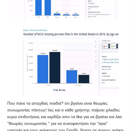
Που πάνε τα απαχθείς παιδιά? ότι βγαίνει ειναι θεωρίες
συνωμοσίας πάντως! λες και ο κάθε χρήστης παίρνει χιλιαδες
ευρώ επιδοτήσεις και κερδίζει απο τα like για να βγαίνει και λέει
"θεωρίες συνωμοσίας " για να συκοφαντήσει την "άγια"
μασονία και τους εκλεκτούς του Γιαχβέ, ξέρετε σε ποιους ανήκει