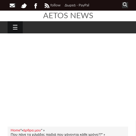
follow
Δωρεά - PayPal
AETOS NEWS
☰
Home
"»
άρθρα μου
" »
Που πάνε τα χιλιάδες παιδιά που χάνονται κάθε χρόνο??" »