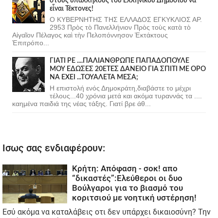
στοὺς ὑπαλλήλους τοῦ Ἑλληνικοῦ Δημοσίου νὰ
εἶναι Τέκτονες!
Ο ΚΥΒΕΡΝΗΤΗΣ ΤΗΣ ΕΛΛΑΔΟΣ ΕΓΚΥΚΛΙΟΣ ΑΡ.
2953 Πρὸς τὸ Πανελλήνιον Πρὸς τοὺς κατὰ τὸ
Αἰγαῖον Πέλαγος καὶ τὴν Πελοπόννησον Ἐκτάκτους
Ἐπιτρόπο...
ΓΙΑΤΙ ΡΕ ....ΠΑΛΙΑΝΘΡΩΠΕ ΠΑΠΑΔΟΠΟΥΛΕ
ΜΟΥ ΕΔΩΣΕΣ 20ΕΤΕΣ ΔΑΝΕΙΟ ΓΙΑ ΣΠΙΤΙ ΜΕ ΟΡΟ
ΝΑ ΕΧΕΙ ...ΤΟΥΑΛΕΤΑ ΜΕΣΑ;
Η επιστολή ενός Δημοκράτη,διαβάστε το μέχρι
τέλους...40 χρόνια μετά και ακόμα τυραννάς τα ....
καημένα παιδιά της νέας τάξης. Γιατί βρε άθ...