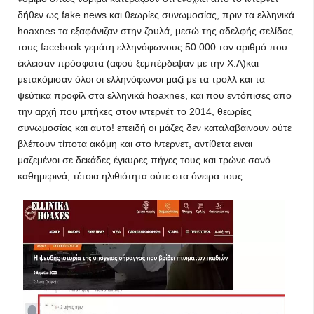
δήθεν ως fake news και θεωρίες συνωμοσίας, πριν τα ελληνικά
hoaxnes τα εξαφάνιζαν στην ζουλά, μεσώ της αδελφής σελίδας
τους facebook γεμάτη ελληνόφωνους 50.000 τον αριθμό που
έκλεισαν πρόσφατα (αφού ξεμπέρδεψαν με την Χ.Α)και
μετακόμισαν όλοι οι ελληνόφωνοι μαζί με τα τρολλ και τα
ψεύτικα προφίλ στα ελληνικά hoaxnes, και που εντόπισες απο
την αρχή που μπήκες στον ιντερνέτ το 2014, θεωρίες
συνωμοσίας και αυτο! επειδή οι μάζες δεν καταλαβαινουν ούτε
βλέπουν τίποτα ακόμη και στο ίντερνετ, αντίθετα ειναι
μαζεμένοι σε δεκάδες έγκυρες πήγες τους και τρώνε σανό
καθημερινά, τέτοια ηλιθιότητα ούτε στα όνειρα τους: