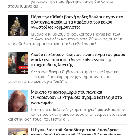
γυναίκας, η οποία βρέθηκε νεκρή δίπλα στο
σταθμευμένο αυ...
Πάρα την «θεϊκή» βροχή ορδες δούλοι πήγαν στο
σύνταγμα παρέα με τα παράσιτα του κακού
γνωστοί ως κομμουνιστες
Μυαλο δεν βαζουν οι δουλοι του Γιαχβε και των
φυλων του εδω και πανω απο 20 αιωνες ουτε με
τα διαβολικα κομμουνιστικα μπολια εβαλαν μαλ...
Ακούστε κάποιον Γάκη που ειναι δείγμα του μέσου
νεοέλληνα που ισοπεδώνει κάθε έννοια της
στοιχειώδους λογικής
Αλλο ενα δειγμα δηδεν φωστηρα νεοελληνα και
"Γιατρου " περιορισμενης νοημοσυνης που
φαινεται οταν μιλανε για "ναζι" κ...
Μια απο τα εκατομμύρια που πανε και
ζευγαρωνουν με κτηνώδες αγρίμια κατέληξε στο
νοσοκομείο
Επισης διαβαζουν "έγκυρες πήγες" μισάνθρωπων
και οπως ειναι η εικονα τους στο ιντερνετ ετσι ειναι
και στην ζωη τους, τουτεστιν ο...
Ἡ Ἐγκύκλιος τοῦ Καποδίστρια ποὺ ἀπαγόρευε