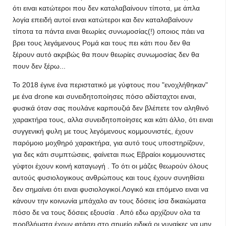
ότι ειναι κατώτεροι που δεν καταλαβαίνουν τίποτα, με άπλα
λογία επειδή αυτοί ειναι κατώτεροι και δεν καταλαβαίνουν
τίποτα τα πάντα ειναι θεωρίες συνωμοσίας(!) οποιος πάει να
βρει τους λεγάμενους Ρομά και τους πει κάτι που δεν θα
ξέρουν αυτό ακριβώς θα πουν θεωρίες συνωμοσίας δεν θα
πουν δεν ξέρω...
Το 2018 έγινε ένα περιστατικό με γύφτους που "ενοχλήθηκαν"
με ένα drone και συνειδητοποίησες πόσο αδίσταχτοι ειναι,
φυσικά όταν σας πουλάνε καρπουζιά δεν βλέπετε τον αληθινό
χαρακτήρα τους, αλλα συνειδητοποίησες και κάτι άλλο, ότι ειναι
συγγενική φυλη με τους λεγόμενους κομμουνιστές, έχουν
παρόμοιο μοχθηρό χαρακτήρα, για αυτό τους υποστηρίζουν,
για δες κάτι συμπτώσεις, φαίνεται πως Εβραίοι κομμουνιστες
γύφτοι έχουν κοινή καταγωγή . Το ότι οι μάζες θεωρούν όλους
αυτούς φυσιολογικους ανθρώπους και τους έχουν συνηθίσει
δεν σημαίνει ότι ειναι φυσιολογικοί.Λογικό και επόμενο ειναι να
κάνουν την κοινωνία μπάχαλο αν τους δόσεις ίσα δικαιώματα
πόσο δε να τους δόσεις εξουσία . Από εδω αρχίζουν ολα τα
προβλήματα,έχουν φτάσει στο σημείο ειδικά οι γυναίκες να μην