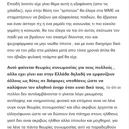
Επειδή λοιπόν είχε γίνει θέμα αυτή η εξαφάνιση (απο τις
χιλιάδες), εγώ στην θέση τον "ερπετών" θα έλεγα στα ΜΜΕ να
σταματήσουν να βαζουν για εξαφανίσεις παιδιών, θα έβρισκα
και έναν άστεγο πχ η ενα ρεμάλι της κοινωνίας τι πιο εύκολο
γεμάτη η κοινωνία, θα του έλεγα να πει ότι αυτός σκότωσε τον
παιδί για να βγαλουν τον σκασμό δίνοντας του και
ψυχοφάρμακα να μην νιώθει τίποτα , και με εναν δικηγόρο δικό
σου να τον ρίξει στα μαλάκα μετά απο τόσα χρονιά άπλα θα
τον έβαζαν φυλακή τσάμπα φαΐ θα είχε.
Αυτό φαίνεται θεωρίες συνωμοσίας για τους πολλούς ,
αλλα εχει γίνει και στην Ελλάδα δηλαδή να εμφανίζουν
άλλους ως θύτες σε διάφορες υποθέσεις ώστε να
καλύψουν τον αληθινό ένοχο όταν ειναι δικό τους
, το ότι οι
πολλοι δεν αντιλαμβάνονται τι γίνεται λόγο μειωμένης
αντίληψης και νοημοσύνης φυσικό και επόμενο ειναι να λένε
ουγκ ουγκ θεωρίες συνωμοσίας! και εδώ ακριβώς έρχονται οι
ελληνόφωνοι ώστε να να δώσουν ένα πάτημα στους ηλίθιους
γιατί δεν ειναι ακριβώς ηλίθιοι αλλα ύπουλοι και μοχθηροί, για
να λένε τα πάντα θεωρίες συνωμοσίας αντί να παραδεχθούν