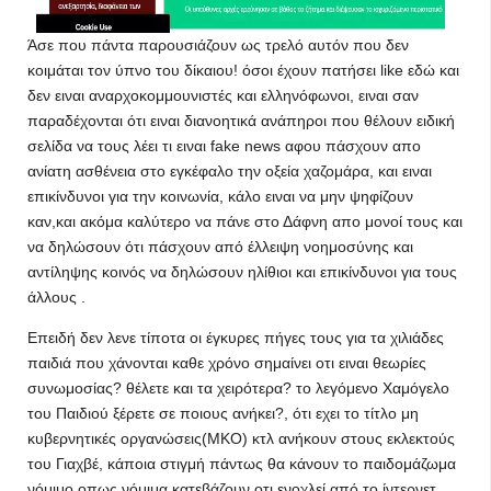
Άσε που πάντα παρουσιάζουν ως τρελό αυτόν που δεν
κοιμάται τον ύπνο του δίκαιου! όσοι έχουν πατήσει like εδώ και
δεν ειναι αναρχοκομμουνιστές και ελληνόφωνοι, ειναι σαν
παραδέχονται ότι ειναι διανοητικά ανάπηροι που θέλουν ειδική
σελίδα να τους λέει τι ειναι fake news αφου πάσχουν απο
ανίατη ασθένεια στο εγκέφαλο την οξεία χαζομάρα, και ειναι
επικίνδυνοι για την κοινωνία, κάλο ειναι να μην ψηφίζουν
καν,και ακόμα καλύτερο να πάνε στο Δάφνη απο μονοί τους και
να δηλώσουν ότι πάσχουν από έλλειψη νοημοσύνης και
αντίληψης κοινός να δηλώσουν ηλίθιοι και επικίνδυνοι για τους
άλλους .
Επειδή δεν λενε τίποτα οι έγκυρες πήγες τους για τα χιλιάδες
παιδιά που χάνονται καθε χρόνο σημαίνει οτι ειναι θεωρίες
συνωμοσίας? θέλετε και τα χειρότερα? το λεγόμενο Χαμόγελο
του Παιδιού ξέρετε σε ποιους ανήκει?, ότι εχει το τίτλο μη
κυβερνητικές οργανώσεις(ΜΚΟ) κτλ ανήκουν στους εκλεκτούς
του Γιαχβέ, κάποια στιγμή πάντως θα κάνουν το παιδομάζωμα
νόμιμο οπως νόμιμα κατεβάζουν οτι ενοχλεί από το ίντερνετ