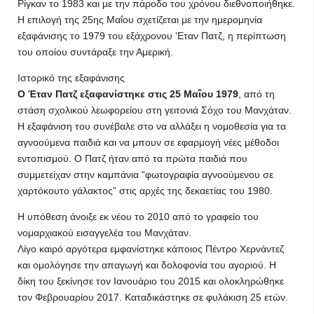
Ρίγκαν το 1983 και με την πάροδο του χρόνου διεθνοποιήθηκε.
Η επιλογή της 25ης Μαΐου σχετίζεται με την ημερομηνία
εξαφάνισης το 1979 του εξάχρονου ‘Εταν Πατζ, η περίπτωση
του οποίου συντάραξε την Αμερική.
Ιστορικό της εξαφάνισης
Ο Έταν Πατζ εξαφανίστηκε στις 25 Μαΐου 1979
, από τη
στάση σχολικού λεωφορείου στη γειτονιά Σόχο του Μανχάταν.
Η εξαφάνιση του συνέβαλε στο να αλλάξει η νομοθεσία για τα
αγνοούμενα παιδιά και να μπουν σε εφαρμογή νέες μέθοδοι
εντοπισμού. Ο Πατζ ήταν από τα πρώτα παιδιά που
συμμετείχαν στην καμπάνια “φωτογραφία αγνοούμενου σε
χαρτόκουτο γάλακτος” στις αρχές της δεκαετίας του 1980.
Η υπόθεση άνοιξε εκ νέου το 2010 από το γραφείο του
νομαρχιακού εισαγγελέα του Μανχάταν.
Λίγο καιρό αργότερα εμφανίστηκε κάποιος Πέντρο Χερνάντεζ
και ομολόγησε την απαγωγή και δολοφονία του αγοριού. Η
δίκη του ξεκίνησε τον Ιανουάριο του 2015 και ολοκληρώθηκε
τον Φεβρουαρίου 2017. Καταδικάστηκε σε φυλάκιση 25 ετών.