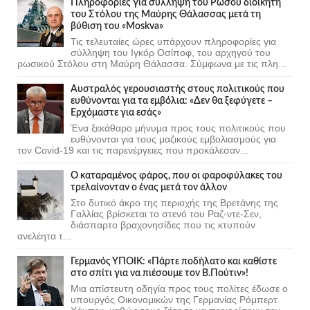
Πληροφορίες για σύλληψη του Ρώσου διοικητή
του Στόλου της Mαύρης Θάλασσας μετά τη
βύθιση του «Moskva»
Τις τελευταίες ώρες υπάρχουν πληροφορίες για
σύλληψη του Ιγκόρ Οσίποφ, του αρχηγού του
ρωσικού Στόλου στη Μαύρη Θάλασσα. Σύμφωνα με τις πλη...
Αυστραλός γερουσιαστής στους πολιτικούς που
ευθύνονται για τα εμβόλια: «Δεν θα ξεφύγετε –
Ερχόμαστε για εσάς»
Ένα ξεκάθαρο μήνυμα προς τους πολιτικούς που
ευθύνονται για τους μαζικούς εμβολιασμούς για
τον Covid-19 και τις παρενέργειες που προκάλεσαν...
Ο καταραμένος φάρος, που οι φαροφύλακες του
τρελαίνονταν ο ένας μετά τον άλλον
Στο δυτικό άκρο της περιοχής της Βρετάνης της
Γαλλίας βρίσκεται το στενό του Ραζ-ντε-Σεν,
διάσπαρτο βραχονησίδες που τις κτυπούν
ανελέητα τ...
Γερμανός ΥΠΟΙΚ: «Πάρτε ποδήλατο και καθίστε
στο σπίτι για να πιέσουμε τον Β.Πούτιν»!
Μια απίστευτη οδηγία προς τους πολίτες έδωσε ο
υπουργός Οικονομικών της Γερμανίας Ρόμπερτ