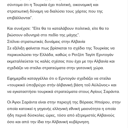
σύντομα ότι η Τουρκία έχει πολιτική, οικονομική και
στρατιωτική δύναμη να διαλύσει τους χάρτες που της
επιβάλλονται”.
​Και συνέχισε: “Είτε θα το καταλάβουν πολιτικά, είτε θα το
βιώσουν οδυνηρά στο πεδίο της μάχης”.
Στέλνει στρατιωτικές δυνάμεις στην Αλβανία
Σε εξέλιξη φαίνεται πως βρίσκεται το σχέδιο της Τουρκίας να
περικυκλώσει την Ελλάδα, καθώς ο Ρετζέπ Ταγίπ Ερντογάν
εκμεταλλεύεται τις καλές σχέσεις που έχει με την Αλβανία και
σχεδιάζει να στείλει στρατεύματα στην γειτονική χώρα.
Εφημερίδα καταγγέλλει ότι ο Ερντογάν σχεδιάζει να στείλει
«τουρκικό ὑποβρύχιο στήν ἀλβανική βάση τοῦ Αὐλῶνος» και
να εγκαταστήσει τουρκικά στρατεύματα στους Αγίους Σαράντα.
Οι Άγιοι Σαράντα είναι στην περιοχή της Βόρειας Ηπείρου, στην
οποία κατοικεί η γηγενής ελληνική εθνική μειονότητα η οποία
ήδη περνά δύσκολες ώρες, τόσο από εξτρεμιστές Αλβανούς
όσο και από την ίδια την Αλβανική κυβέρνηση.