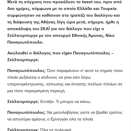
Μετά τη σύγχυση που προκάλεσε το tweet του, πριν από
δυο ημέρες, σύμφωνα με το οποίο Ελλάδα και Τουρκία
συμφώνησαν να καθίσουν στο τραπέζι του διαλόγου και
τη διάψευση της Αθήνας λίγη ώρα μετά, σήμερα, ήρθε η
αποκάλυψη του ΣΚΑΪ για τον διάλογο που είχε ο
Στόλτενμπεργκ με τον υπουργό Εθνικής Άμυνας, Νίκο
Παναγιωτόπουλο.
Ακολουθεί ο διάλογος που είχαν Παναγιωτόπουλος –
Στόλτενμπεργκ:
Παναγιωτόπουλος:
Όσο παραμένουν σ’ αυτό το σημείο τόσα
πλοία αυξάνεται ο κίνδυνος να γίνει κάτι λόγω
υπερσυγκέντρωσης, κόπωσης και έντασης πολλών πλοίων σε
μια τόσο περιορισμένη περιοχή.
Στόλτενμπεργκ:
Εντάξει. Τι μπορώ να κάνω;
Παναγιωτόπουλος:
Να μεσολαβήσεις ώστε να βρεθεί τρόπος
να αποσύρει αμέσως ο Ερντογάν όλα τα πλοία.
Στόλτενμπεργκ:
Όλα τα πολεμικά;