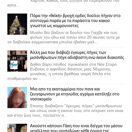
Χάμπεκ, καθώς τους ζήτησε να περιορίσουν την
κατα...
Πάρα την «θεϊκή» βροχή ορδες δούλοι πήγαν στο
σύνταγμα παρέα με τα παράσιτα του κακού
γνωστοί ως κομμουνιστες
Μυαλο δεν βαζουν οι δουλοι του Γιαχβε και των
φυλων του εδω και πανω απο 20 αιωνες ουτε με
τα διαβολικα κομμουνιστικα μπολια εβαλαν μαλ...
Άλλη μια που διάβαζε έγκυρες πήγες των
μισάνθρωπων πήγε αδιάβαστη ενώ έκανε διακοπές
Δηθεν βαρύ πένθος προκάλεσε στα Νέα Στύρα
Ευβοίας ο αιφνίδιος θάνατος μιας 56χρονης
γυναίκας, η οποία βρέθηκε νεκρή δίπλα στο
σταθμευμένο αυ...
Μια απο τα εκατομμύρια που πανε και
ζευγαρωνουν με κτηνώδες αγρίμια κατέληξε στο
νοσοκομείο
Επισης διαβαζουν "έγκυρες πήγες" μισάνθρωπων
και οπως ειναι η εικονα τους στο ιντερνετ ετσι ειναι
και στην ζωη τους, τουτεστιν ο...
Ακούστε κάποιον Γάκη που ειναι δείγμα του μέσου
νεοέλληνα που ισοπεδώνει κάθε έννοια της