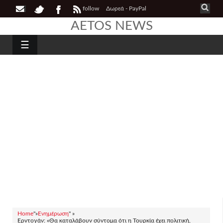
follow
Δωρεά - PayPal
AETOS NEWS
☰
Home
"»
Ενημέρωση
" »
Ερντογάν: «Θα καταλάβουν σύντομα ότι η Τουρκία έχει πολιτική,