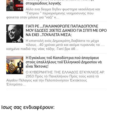
στοιχειώδους λογικής
Αλλο ενα δειγμα δηδεν φωστηρα νεοελληνα και
"Γιατρου " περιορισμενης νοημοσυνης που
φαινεται οταν μιλανε για "ναζι" κ...
ΓΙΑΤΙ ΡΕ ....ΠΑΛΙΑΝΘΡΩΠΕ ΠΑΠΑΔΟΠΟΥΛΕ
ΜΟΥ ΕΔΩΣΕΣ 20ΕΤΕΣ ΔΑΝΕΙΟ ΓΙΑ ΣΠΙΤΙ ΜΕ ΟΡΟ
ΝΑ ΕΧΕΙ ...ΤΟΥΑΛΕΤΑ ΜΕΣΑ;
Η επιστολή ενός Δημοκράτη,διαβάστε το μέχρι
τέλους...40 χρόνια μετά και ακόμα τυραννάς τα ....
καημένα παιδιά της νέας τάξης. Γιατί βρε άθ...
Ἡ Ἐγκύκλιος τοῦ Καποδίστρια ποὺ ἀπαγόρευε
στοὺς ὑπαλλήλους τοῦ Ἑλληνικοῦ Δημοσίου νὰ
εἶναι Τέκτονες!
Ο ΚΥΒΕΡΝΗΤΗΣ ΤΗΣ ΕΛΛΑΔΟΣ ΕΓΚΥΚΛΙΟΣ ΑΡ.
2953 Πρὸς τὸ Πανελλήνιον Πρὸς τοὺς κατὰ τὸ
Αἰγαῖον Πέλαγος καὶ τὴν Πελοπόννησον Ἐκτάκτους
Ἐπιτρόπο...