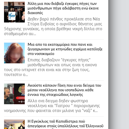
Άλλη μια που διάβαζε έγκυρες πήγες των
μισάνθρωπων πήγε αδιάβαστη ενώ έκανε
διακοπές
Δηθεν βαρύ πένθος προκάλεσε στα Νέα
Στύρα Ευβοίας ο αιφνίδιος θάνατος μιας
56χρονης γυναίκας, η οποία βρέθηκε νεκρή δίπλα στο
σταθμευμένο αυ...
Μια απο τα εκατομμύρια που πανε και
ζευγαρωνουν με κτηνώδες αγρίμια κατέληξε
στο νοσοκομείο
Επισης διαβαζουν "έγκυρες πήγες"
μισάνθρωπων και οπως ειναι η εικονα
τους στο ιντερνετ ετσι ειναι και στην ζωη τους,
τουτεστιν ο...
Ακούστε κάποιον Γάκη που ειναι δείγμα του
μέσου νεοέλληνα που ισοπεδώνει κάθε
έννοια της στοιχειώδους λογικής
Αλλο ενα δειγμα δηδεν φωστηρα
νεοελληνα και "Γιατρου " περιορισμενης
νοημοσυνης που φαινεται οταν μιλανε για "ναζι" κ...
Ἡ Ἐγκύκλιος τοῦ Καποδίστρια ποὺ
ἀπαγόρευε στοὺς ὑπαλλήλους τοῦ Ἑλληνικοῦ