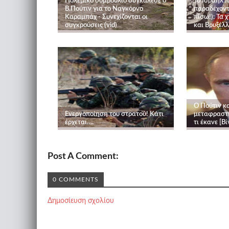
Πολεμικό συμβούλιο συγκάλεσε ο
Το Ισραήλ π
Β.Πούτιν για το Ναγκόρνο
παραδέχοντα
Καραμπάχ - Συνεχίζονται οι
πίσω!): Τα 
συγκρούσεις (vid)
και Βρυξέλλ
Ο Πούτιν κ
Ενεργοποίηση του στρατού! Κάτι
μεταφραστή
έρχεται….
τι έκανε [Βί
Post A Comment:
0 COMMENTS
Δημοσίευση σχολίου