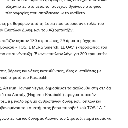
τζιχαντιστές στο μέτωπο, συνεχώς βγαίνουν στο φως
πληροφορίες που αποδεικνύουν το αντίθετο.
γραφίες μισθοφόρων από τη Συρία που φορούσαν στολές του
 των Ενόπλων Δυνάμεων του Αζερμπαϊτζάν.
ρμπαϊτζάν έχασαν 130 στρατιώτες, 29 άρματα μάχης και
οβολικού - TOS, 1 MLRS Smerch, 11 UAV, εκπρόσωπος του
an σε συνέντευξη. Έκανε επιπλέον λόγο για 200 τραυματίες
στις βόρειες και νότιες κατευθύνσεις, όλες οι επιθέσεις με
τικό στρατό του Karabakh.
 Artsrun Hovhannisyan, δημοσίευσε τα ακόλουθα στη σελίδα
τού του Αρτσάχ (Nagorno-Karabakh) πραγματοποιούν
στρέψει μεγάλο αριθμό ανθρώπινων δυνάμεων, όπλων και
αμβανομένου του συστήματος βαρύ πυροβολικού TOS-1A. "
 γνωστές και ως δυναμεις Άμυνας του Στρατού, πορεί κανείς να
.