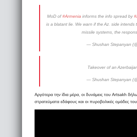
MoD of
#Armenia
informs the info spread by
#
is a blatant lie. We warn if the Az. side intends
missile systems, the response
— Shushan Stepanyan (
Takeover of an Azerbaija
— Shushan Stepanyan (
Αργότερα την ίδια μέρα, οι δυνάμεις του Artsakh δή
στρατεύματα εδάφους και οι πυροβολικές ομάδες του