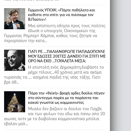
Γερμανός ΥΠΟΙΚ: «Πάρτε ποδήλατο και
καθίστε στο σπίτι για να πιέσουμε τον
Β.Πούτιν»!
Μια απίστευτη οδηγία προς τους πολίτες
έδωσε ο υπουργός Οικονομικών της
Γερμανίας Ρόμπερτ Χάμπεκ, καθώς τους ζήτησε να
περιορίσουν την κατα...
ΓΙΑΤΙ ΡΕ ....ΠΑΛΙΑΝΘΡΩΠΕ ΠΑΠΑΔΟΠΟΥΛΕ
ΜΟΥ ΕΔΩΣΕΣ 20ΕΤΕΣ ΔΑΝΕΙΟ ΓΙΑ ΣΠΙΤΙ ΜΕ
ΟΡΟ ΝΑ ΕΧΕΙ ...ΤΟΥΑΛΕΤΑ ΜΕΣΑ;
Η επιστολή ενός Δημοκράτη,διαβάστε το
μέχρι τέλους...40 χρόνια μετά και ακόμα
τυραννάς τα .... καημένα παιδιά της νέας τάξης. Γιατί
βρε άθ...
Πάρα την «θεϊκή» βροχή ορδες δούλοι πήγαν
στο σύνταγμα παρέα με τα παράσιτα του
κακού γνωστοί ως κομμουνιστες
Μυαλο δεν βαζουν οι δουλοι του Γιαχβε
και των φυλων του εδω και πανω απο 20
αιωνες ουτε με τα διαβολικα κομμουνιστικα μπολια
εβαλαν μαλ...