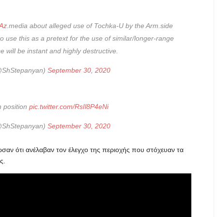
Az
.media about alleged use of Tochka-U by the Arm.side
 to use this as a pretext for the use of similar/longer-range
 will be instant and highly destructive.
@ShStepanyan)
September 30, 2020
n position
pic.twitter.com/RsIl8P4eNi
@ShStepanyan)
September 30, 2020
λωσαν ότι ανέλαβαν τον έλεγχο της περιοχής που στόχευαν τα
ς.