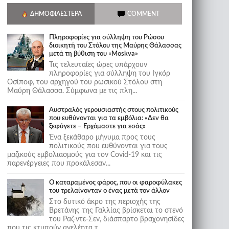
ΔΗΜΟΦΙΛΈΣΤΕΡΑ
COMMENT
Πληροφορίες για σύλληψη του Ρώσου
διοικητή του Στόλου της Mαύρης Θάλασσας
μετά τη βύθιση του «Moskva»
Τις τελευταίες ώρες υπάρχουν
πληροφορίες για σύλληψη του Ιγκόρ
Οσίποφ, του αρχηγού του ρωσικού Στόλου στη
Μαύρη Θάλασσα. Σύμφωνα με τις πλη...
Αυστραλός γερουσιαστής στους πολιτικούς
που ευθύνονται για τα εμβόλια: «Δεν θα
ξεφύγετε – Ερχόμαστε για εσάς»
Ένα ξεκάθαρο μήνυμα προς τους
πολιτικούς που ευθύνονται για τους
μαζικούς εμβολιασμούς για τον Covid-19 και τις
παρενέργειες που προκάλεσαν...
Ο καταραμένος φάρος, που οι φαροφύλακες
του τρελαίνονταν ο ένας μετά τον άλλον
Στο δυτικό άκρο της περιοχής της
Βρετάνης της Γαλλίας βρίσκεται το στενό
του Ραζ-ντε-Σεν, διάσπαρτο βραχονησίδες
που τις κτυπούν ανελέητα τ...