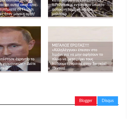
ροειδοποιεί (σαν να
καταυλισμό στη Ειδομένη! Οι
ι οτι αυτοί ειναι απο
αστυνομικοί εντόπισαν ύποπτο
χτυπήματα σε Παρίσι
αυτοκίνητο με υλικά για…
ες ήταν μόνο η αρχή!
μολότοφ
ΜΕΓΑΛΟΣ ΕΡΩΤΑΣ!!!!
«Αλληλέγγυοι» έπεσαν στο
λιμάνι για να μην αφήσουν το
ατέστησε άχρηστο το
πλοίο να μεταφέρει τους
 γερμανικών – Δείτε
λαθρομετανάστες στην Τουρκία!
ντεο]
(Βίντεο)
Blogger
Disqus