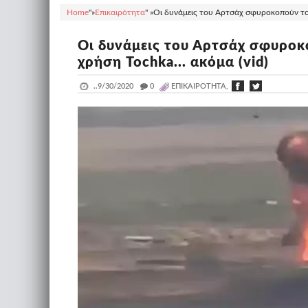
Home
"»
Επικαιρότητα
" »
Οι δυνάμεις του Αρτσάχ σφυροκοπούν τους
Οι δυνάμεις του Αρτσάχ σφυροκο
χρήση Tochka... ακόμα (vid)
..
9/30/2020
_
0
ΕΠΙΚΑΙΡΌΤΗΤΑ,