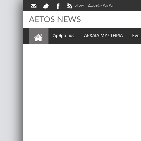
follow
Δωρεά - PayPal
AETOS NEWS
Άρθρα μας
ΑΡΧΑΙΑ ΜΥΣΤΗΡΙΑ
Ενη