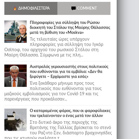
ΔΗΜΟΦΙΛΈΣΤΕΡΑ
COMMENT
Πληροφορίες για σύλληψη του Ρώσου
διοικητή του Στόλου της Mαύρης Θάλασσας
μετά τη βύθιση του «Moskva»
Τις τελευταίες ώρες υπάρχουν
πληροφορίες για σύλληψη του Ιγκόρ
Οσίποφ, του αρχηγού του ρωσικού Στόλου στη
Μαύρη Θάλασσα. Σύμφωνα με τις πλη...
Αυστραλός γερουσιαστής στους πολιτικούς
που ευθύνονται για τα εμβόλια: «Δεν θα
ξεφύγετε – Ερχόμαστε για εσάς»
Ένα ξεκάθαρο μήνυμα προς τους
πολιτικούς που ευθύνονται για τους
μαζικούς εμβολιασμούς για τον Covid-19 και τις
παρενέργειες που προκάλεσαν...
Ο καταραμένος φάρος, που οι φαροφύλακες
του τρελαίνονταν ο ένας μετά τον άλλον
Στο δυτικό άκρο της περιοχής της
Βρετάνης της Γαλλίας βρίσκεται το στενό
του Ραζ-ντε-Σεν, διάσπαρτο βραχονησίδες
που τις κτυπούν ανελέητα τ...