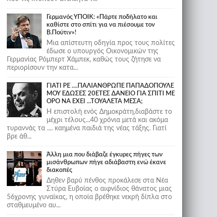
Γερμανός ΥΠΟΙΚ: «Πάρτε ποδήλατο και
καθίστε στο σπίτι για να πιέσουμε τον
Β.Πούτιν»!
Μια απίστευτη οδηγία προς τους πολίτες
έδωσε ο υπουργός Οικονομικών της
Γερμανίας Ρόμπερτ Χάμπεκ, καθώς τους ζήτησε να
περιορίσουν την κατα...
ΓΙΑΤΙ ΡΕ ....ΠΑΛΙΑΝΘΡΩΠΕ ΠΑΠΑΔΟΠΟΥΛΕ
ΜΟΥ ΕΔΩΣΕΣ 20ΕΤΕΣ ΔΑΝΕΙΟ ΓΙΑ ΣΠΙΤΙ ΜΕ
ΟΡΟ ΝΑ ΕΧΕΙ ...ΤΟΥΑΛΕΤΑ ΜΕΣΑ;
Η επιστολή ενός Δημοκράτη,διαβάστε το
μέχρι τέλους...40 χρόνια μετά και ακόμα
τυραννάς τα .... καημένα παιδιά της νέας τάξης. Γιατί
βρε άθ...
Άλλη μια που διάβαζε έγκυρες πήγες των
μισάνθρωπων πήγε αδιάβαστη ενώ έκανε
διακοπές
Δηθεν βαρύ πένθος προκάλεσε στα Νέα
Στύρα Ευβοίας ο αιφνίδιος θάνατος μιας
56χρονης γυναίκας, η οποία βρέθηκε νεκρή δίπλα στο
σταθμευμένο αυ...