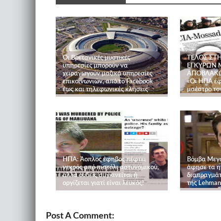
Οι Βρετανικές μυστικές
ΤΕΛΟΣ ΣΤ
υπηρεσίες μπορούν να
ΕΓΚΥΡΩΝ 
χειραγωγούν μαζικά υπηρεσίες
ΑΠΟΒΛΑΚΩΣ
επικοινωνιών, από το Facebook
«Οι ΗΠΑ έφτ
έως και τηλεφωνικές κλήσεις
μαέστρο το
ΗΠΑ: Άοπλος έφηβος πέφτει
Βόμβα Μεγα
νεκρός από πιστόλι αστυνομικού,
άφησε τα η
αλλά ουδείς συγκινείται ή
διαπραγμάτ
οργίζεται γιατί είναι λευκός!
της Lehman
Post A Comment: