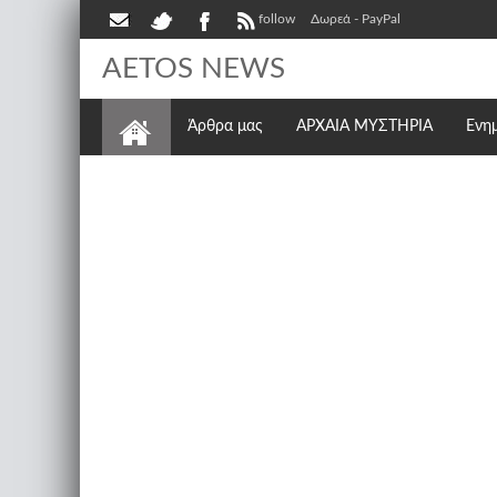
follow
Δωρεά - PayPal
AETOS NEWS
Άρθρα μας
ΑΡΧΑΙΑ ΜΥΣΤΗΡΙΑ
Ενη