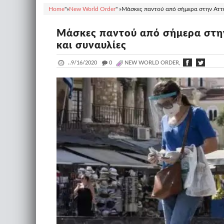
Home
"»
New World Order
" »
Μάσκες παντού από σήμερα στην Αττική 
Μάσκες παντού από σήμερα στην Α
και συναυλίες
..
9/16/2020
_
0
NEW WORLD ORDER,