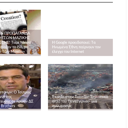
ΗΝ ΠΡΟΠΑΓΑΝΔΑ
ΜΕΣΩΝ ΜΑΖΙΚΗΣ
ΗΣ! Tιερί Μεϊσάν:
Η Google προειδοποιεί: Tα
ιαξαν το ISIL με
Ηνωμένα Έθνη παίρνουν τον
ν Τζον Μακέιν»
έλεγχο του Internet
τόνων: Ο Τσίπρας
νία της
Έκρηξη στην Τιαντζίν: Το μυστικό
ευσης σε πρώην ΔΣ
όπλο του Πενταγώνου- μια
 Brothers
συνωμοσία;