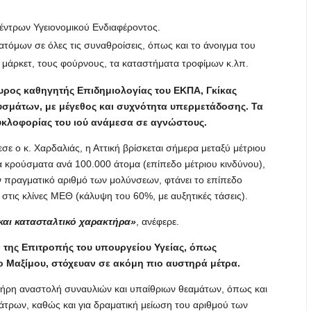
έντρων Υγειονομικού Ενδιαφέροντος.
ατόμων σε όλες τις συναθροίσεις, όπως και το άνοιγμα του
ρ μάρκετ, τους φούρνους, τα καταστήματα τροφίμων κ.λπ.
υρος καθηγητής Επιδημιολογίας του ΕΚΠΑ, Γκίκας
υσμάτων, με μέγεθος και συχνότητα υπερμετάδοσης. Τα
υκλοφορίας του ιού ανάμεσα σε αγνώστους.
σε ο κ. Χαρδαλιάς, η Αττική βρίσκεται σήμερα μεταξύ μέτριου
ία κρούσματα ανά 100.000 άτομα (επίπεδο μέτριου κινδύνου),
ον πραγματικό αριθμό των μολύνσεων, φτάνει το επίπεδο
στις κλίνες ΜΕΘ (κάλυψη του 60%, με αυξητικές τάσεις).
και κατασταλτικό χαρακτήρα»
, ανέφερε.
ών της Επιτροπής του υπουργείου Υγείας, όπως
 Μαξίμου, στόχευαν σε ακόμη πιο αυστηρά μέτρα.
πλήρη αναστολή συναυλιών και υπαίθριων θεαμάτων, όπως και
εάτρων, καθώς και για δραματική μείωση του αριθμού των