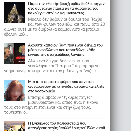
Πάρα την «θεϊκή» βροχή ορδες δούλοι πήγαν
στο σύνταγμα παρέα με τα παράσιτα του
κακού γνωστοί ως κομμουνιστες
Μυαλο δεν βαζουν οι δουλοι του Γιαχβε
και των φυλων του εδω και πανω απο 20
αιωνες ουτε με τα διαβολικα κομμουνιστικα μπολια
εβαλαν μαλ...
Ακούστε κάποιον Γάκη που ειναι δείγμα του
μέσου νεοέλληνα που ισοπεδώνει κάθε
έννοια της στοιχειώδους λογικής
Αλλο ενα δειγμα δηδεν φωστηρα
νεοελληνα και "Γιατρου " περιορισμενης
νοημοσυνης που φαινεται οταν μιλανε για "ναζι" κ...
Μια απο τα εκατομμύρια που πανε και
ζευγαρωνουν με κτηνώδες αγρίμια κατέληξε
στο νοσοκομείο
Επισης διαβαζουν "έγκυρες πήγες"
μισάνθρωπων και οπως ειναι η εικονα
τους στο ιντερνετ ετσι ειναι και στην ζωη τους,
τουτεστιν ο...
Ἡ Ἐγκύκλιος τοῦ Καποδίστρια ποὺ
ἀπαγόρευε στοὺς ὑπαλλήλους τοῦ Ἑλληνικοῦ