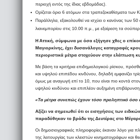
περιοχή εντός της ίδιας εβδομάδας).
Ορίζεται όριο 6 ατόμων στα τραπεζοκαθίσματα των Κ
Παράλληλα, εξακολουθεί να ισχύει ο κανόνας των 50 
λιανεμπορίου στις 10.00 π.μ., με εξαίρεση τα σούπε
Η Αττική, σύμφωνα με όσα εξήγησε χθες ο επίκο
Μαγιορκίνης, έχει δυσανάλογες καταγραφές κρο
περιοριστικά μέτρα στοχεύουν στην ελάττωση κ
Με βάση τα κριτήρια επιδημιολογικού ρίσκου, πρόσθε
και υψηλού επιπέδου κινδύνου, δηλαδή εμφανίζει τρ
όμως με αναγωγή επί το 10, που είναι πιο κοντά στ
υψηλού κινδύνου και επιπλέον αυξημένη επιβάρυνση 
​«Τα μέτρα συνεπώς έχουν τόσο προληπτικό όσο 
Αξίζει να σημειωθεί ότι οι εισηγήσεις των ειδικ
παραδόθηκαν το βράδυ της Δευτέρας στο Μέγαρο
​Οι δημοσιογραφικές πληροφορίες έκαναν λόγο για 
της λειτουργίας των κλειστών κινηματογράφων και θ