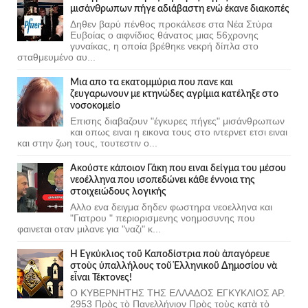
μισάνθρωπων πήγε αδιάβαστη ενώ έκανε διακοπές
Δηθεν βαρύ πένθος προκάλεσε στα Νέα Στύρα
Ευβοίας ο αιφνίδιος θάνατος μιας 56χρονης
γυναίκας, η οποία βρέθηκε νεκρή δίπλα στο
σταθμευμένο αυ...
Μια απο τα εκατομμύρια που πανε και
ζευγαρωνουν με κτηνώδες αγρίμια κατέληξε στο
νοσοκομείο
Επισης διαβαζουν "έγκυρες πήγες" μισάνθρωπων
και οπως ειναι η εικονα τους στο ιντερνετ ετσι ειναι
και στην ζωη τους, τουτεστιν ο...
Ακούστε κάποιον Γάκη που ειναι δείγμα του μέσου
νεοέλληνα που ισοπεδώνει κάθε έννοια της
στοιχειώδους λογικής
Αλλο ενα δειγμα δηδεν φωστηρα νεοελληνα και
"Γιατρου " περιορισμενης νοημοσυνης που
φαινεται οταν μιλανε για "ναζι" κ...
Ἡ Ἐγκύκλιος τοῦ Καποδίστρια ποὺ ἀπαγόρευε
στοὺς ὑπαλλήλους τοῦ Ἑλληνικοῦ Δημοσίου νὰ
εἶναι Τέκτονες!
Ο ΚΥΒΕΡΝΗΤΗΣ ΤΗΣ ΕΛΛΑΔΟΣ ΕΓΚΥΚΛΙΟΣ ΑΡ.
2953 Πρὸς τὸ Πανελλήνιον Πρὸς τοὺς κατὰ τὸ