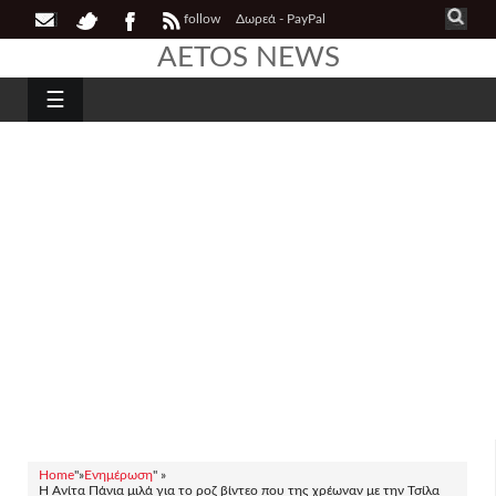
follow
Δωρεά - PayPal
AETOS NEWS
☰
Home
"»
Ενημέρωση
" »
Η Ανίτα Πάνια μιλά για το ροζ βίντεο που της χρέωναν με την Τσίλα