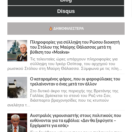
Disqus
ΔΗΜΟΦΙΛΈΣΤΕΡΑ
Πληροφορίες για σύλληψη του Ρώσου διοικητή
του Στόλου της Mαύρης Θάλασσας μετά τη
βύθιση του «Moskva»
Τις τελευταίες ώρες υπάρχουν πληροφορίες για
σύλληψη του Ιγκόρ Οσίποφ, του αρχηγού του
ρωσικού Στόλου στη Μαύρη Θάλασσα. Σύμφωνα με τις πλη...
Ο καταραμένος φάρος, που οι φαροφύλακες του
τρελαίνονταν ο ένας μετά τον άλλον
Στο δυτικό άκρο της περιοχής της Βρετάνης της
Γαλλίας βρίσκεται το στενό του Ραζ-ντε-Σεν,
διάσπαρτο βραχονησίδες που τις κτυπούν
ανελέητα τ...
Αυστραλός γερουσιαστής στους πολιτικούς που
ευθύνονται για τα εμβόλια: «Δεν θα ξεφύγετε –
Ερχόμαστε για εσάς»