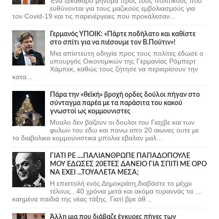
Ένα ξεκάθαρο μήνυμα προς τους πολιτικούς που
ευθύνονται για τους μαζικούς εμβολιασμούς για
τον Covid-19 και τις παρενέργειες που προκάλεσαν...
Γερμανός ΥΠΟΙΚ: «Πάρτε ποδήλατο και καθίστε
στο σπίτι για να πιέσουμε τον Β.Πούτιν»!
Μια απίστευτη οδηγία προς τους πολίτες έδωσε ο
υπουργός Οικονομικών της Γερμανίας Ρόμπερτ
Χάμπεκ, καθώς τους ζήτησε να περιορίσουν την
κατα...
Πάρα την «θεϊκή» βροχή ορδες δούλοι πήγαν στο
σύνταγμα παρέα με τα παράσιτα του κακού
γνωστοί ως κομμουνιστες
Μυαλο δεν βαζουν οι δουλοι του Γιαχβε και των
φυλων του εδω και πανω απο 20 αιωνες ουτε με
τα διαβολικα κομμουνιστικα μπολια εβαλαν μαλ...
ΓΙΑΤΙ ΡΕ ....ΠΑΛΙΑΝΘΡΩΠΕ ΠΑΠΑΔΟΠΟΥΛΕ
ΜΟΥ ΕΔΩΣΕΣ 20ΕΤΕΣ ΔΑΝΕΙΟ ΓΙΑ ΣΠΙΤΙ ΜΕ ΟΡΟ
ΝΑ ΕΧΕΙ ...ΤΟΥΑΛΕΤΑ ΜΕΣΑ;
Η επιστολή ενός Δημοκράτη,διαβάστε το μέχρι
τέλους...40 χρόνια μετά και ακόμα τυραννάς τα ....
καημένα παιδιά της νέας τάξης. Γιατί βρε άθ...
Άλλη μια που διάβαζε έγκυρες πήγες των