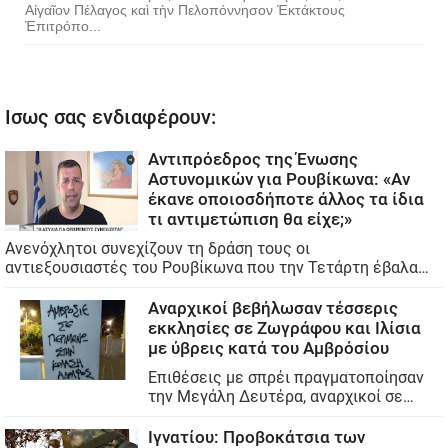
Αἰγαῖον Πέλαγος καὶ τὴν Πελοπόννησον Ἐκτάκτους
Ἐπιτρόπο...