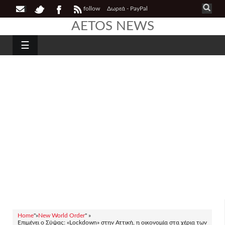
follow
Δωρεά - PayPal
AETOS NEWS
☰
Home
"»
New World Order
" »
Επιμένει ο Σύψας: «Lockdown» στην Αττική, η οικονομία στα χέρια των