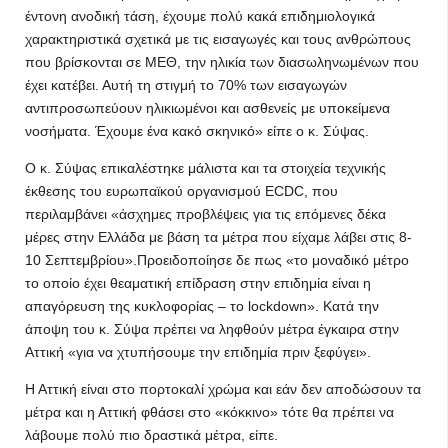
έντονη ανοδική τάση, έχουμε πολύ κακά επιδημιολογικά
χαρακτηριστικά σχετικά με τις εισαγωγές και τους ανθρώπους
που βρίσκονται σε ΜΕΘ, την ηλικία των διασωληνωμένων που
έχει κατέβει. Αυτή τη στιγμή το 70% των εισαγωγών
αντιπροσωπεύουν ηλικιωμένοι και ασθενείς με υποκείμενα
νοσήματα. Έχουμε ένα κακό σκηνικό» είπε ο κ. Σύψας.
Ο κ. Σύψας επικαλέστηκε μάλιστα και τα στοιχεία τεχνικής
έκθεσης του ευρωπαϊκού οργανισμού ECDC, που
περιλαμβάνει «άσχημες προβλέψεις για τις επόμενες δέκα
μέρες στην Ελλάδα με βάση τα μέτρα που είχαμε λάβει στις 8-
10 Σεπτεμβρίου».Προειδοποίησε δε πως «το μοναδικό μέτρο
το οποίο έχει θεαματική επίδραση στην επιδημία είναι η
απαγόρευση της κυκλοφορίας – το lockdown». Κατά την
άποψη του κ. Σύψα πρέπει να ληφθούν μέτρα έγκαιρα στην
Αττική «για να χτυπήσουμε την επιδημία πριν ξεφύγει».
Η Αττική είναι στο πορτοκαλί χρώμα και εάν δεν αποδώσουν τα
μέτρα και η Αττική φθάσει στο «κόκκινο» τότε θα πρέπει να
λάβουμε πολύ πιο δραστικά μέτρα, είπε.