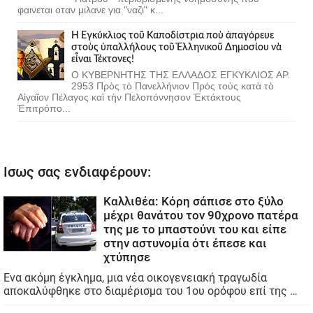
φαινεται οταν μιλανε για "ναζι" κ...
Ἡ Ἐγκύκλιος τοῦ Καποδίστρια ποὺ ἀπαγόρευε
στοὺς ὑπαλλήλους τοῦ Ἑλληνικοῦ Δημοσίου νὰ
εἶναι Τέκτονες!
Ο ΚΥΒΕΡΝΗΤΗΣ ΤΗΣ ΕΛΛΑΔΟΣ ΕΓΚΥΚΛΙΟΣ ΑΡ.
2953 Πρὸς τὸ Πανελλήνιον Πρὸς τοὺς κατὰ τὸ
Αἰγαῖον Πέλαγος καὶ τὴν Πελοπόννησον Ἐκτάκτους
Ἐπιτρόπο...