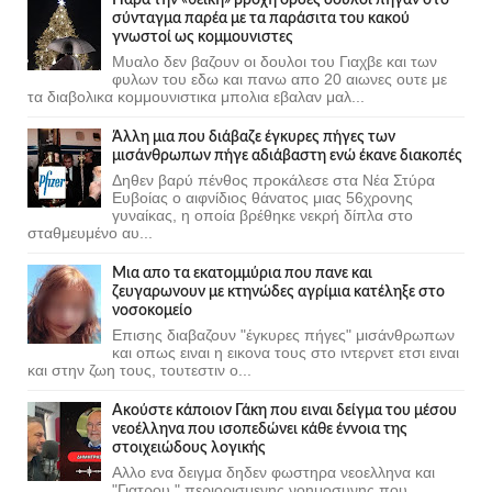
σύνταγμα παρέα με τα παράσιτα του κακού
γνωστοί ως κομμουνιστες
Μυαλο δεν βαζουν οι δουλοι του Γιαχβε και των
φυλων του εδω και πανω απο 20 αιωνες ουτε με
τα διαβολικα κομμουνιστικα μπολια εβαλαν μαλ...
Άλλη μια που διάβαζε έγκυρες πήγες των
μισάνθρωπων πήγε αδιάβαστη ενώ έκανε διακοπές
Δηθεν βαρύ πένθος προκάλεσε στα Νέα Στύρα
Ευβοίας ο αιφνίδιος θάνατος μιας 56χρονης
γυναίκας, η οποία βρέθηκε νεκρή δίπλα στο
σταθμευμένο αυ...
Μια απο τα εκατομμύρια που πανε και
ζευγαρωνουν με κτηνώδες αγρίμια κατέληξε στο
νοσοκομείο
Επισης διαβαζουν "έγκυρες πήγες" μισάνθρωπων
και οπως ειναι η εικονα τους στο ιντερνετ ετσι ειναι
και στην ζωη τους, τουτεστιν ο...
Ακούστε κάποιον Γάκη που ειναι δείγμα του μέσου
νεοέλληνα που ισοπεδώνει κάθε έννοια της
στοιχειώδους λογικής
Αλλο ενα δειγμα δηδεν φωστηρα νεοελληνα και
"Γιατρου " περιορισμενης νοημοσυνης που