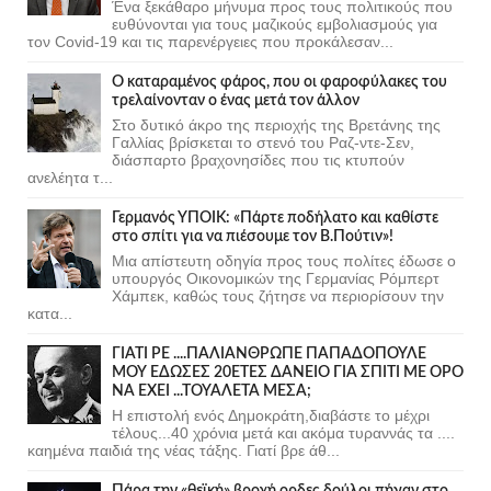
Ένα ξεκάθαρο μήνυμα προς τους πολιτικούς που
ευθύνονται για τους μαζικούς εμβολιασμούς για
τον Covid-19 και τις παρενέργειες που προκάλεσαν...
Ο καταραμένος φάρος, που οι φαροφύλακες του
τρελαίνονταν ο ένας μετά τον άλλον
Στο δυτικό άκρο της περιοχής της Βρετάνης της
Γαλλίας βρίσκεται το στενό του Ραζ-ντε-Σεν,
διάσπαρτο βραχονησίδες που τις κτυπούν
ανελέητα τ...
Γερμανός ΥΠΟΙΚ: «Πάρτε ποδήλατο και καθίστε
στο σπίτι για να πιέσουμε τον Β.Πούτιν»!
Μια απίστευτη οδηγία προς τους πολίτες έδωσε ο
υπουργός Οικονομικών της Γερμανίας Ρόμπερτ
Χάμπεκ, καθώς τους ζήτησε να περιορίσουν την
κατα...
ΓΙΑΤΙ ΡΕ ....ΠΑΛΙΑΝΘΡΩΠΕ ΠΑΠΑΔΟΠΟΥΛΕ
ΜΟΥ ΕΔΩΣΕΣ 20ΕΤΕΣ ΔΑΝΕΙΟ ΓΙΑ ΣΠΙΤΙ ΜΕ ΟΡΟ
ΝΑ ΕΧΕΙ ...ΤΟΥΑΛΕΤΑ ΜΕΣΑ;
Η επιστολή ενός Δημοκράτη,διαβάστε το μέχρι
τέλους...40 χρόνια μετά και ακόμα τυραννάς τα ....
καημένα παιδιά της νέας τάξης. Γιατί βρε άθ...
Πάρα την «θεϊκή» βροχή ορδες δούλοι πήγαν στο