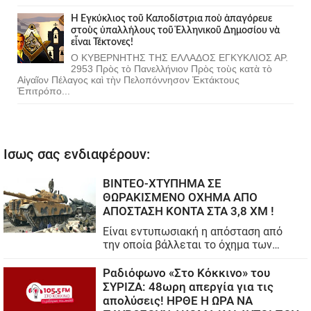
Ἡ Ἐγκύκλιος τοῦ Καποδίστρια ποὺ ἀπαγόρευε
στοὺς ὑπαλλήλους τοῦ Ἑλληνικοῦ Δημοσίου νὰ
εἶναι Τέκτονες!
Ο ΚΥΒΕΡΝΗΤΗΣ ΤΗΣ ΕΛΛΑΔΟΣ ΕΓΚΥΚΛΙΟΣ ΑΡ.
2953 Πρὸς τὸ Πανελλήνιον Πρὸς τοὺς κατὰ τὸ
Αἰγαῖον Πέλαγος καὶ τὴν Πελοπόννησον Ἐκτάκτους
Ἐπιτρόπο...