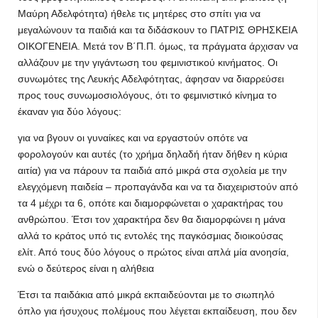
Μαύρη Αδελφότητα) ήθελε τις μητέρες στο σπίτι για να
μεγαλώνουν τα παιδιά και τα διδάσκουν το ΠΑΤΡΙΣ ΘΡΗΣΚΕΙΑ
ΟΙΚΟΓΕΝΕΙΑ. Μετά τον Β΄Π.Π. όμως, τα πράγματα άρχισαν να
αλλάζουν με την γιγάντωση του φεμινιστικού κινήματος. Οι
συνωμότες της Λευκής Αδελφότητας, άφησαν να διαρρεύσει
προς τους συνωμοσιολόγους, ότι το φεμινιστικό κίνημα το
έκαναν για δύο λόγους:
για να βγουν οι γυναίκες και να εργαστούν οπότε να
φορολογούν και αυτές (το χρήμα δηλαδή ήταν δήθεν η κύρια
αιτία) για να πάρουν τα παιδιά από μικρά στα σχολεία με την
ελεγχόμενη παιδεία – προπαγάνδα και να τα διαχειριστούν από
τα 4 μέχρι τα 6, οπότε και διαμορφώνεται ο χαρακτήρας του
ανθρώπου. Έτσι τον χαρακτήρα δεν θα διαμορφώνει η μάνα
αλλά το κράτος υπό τις εντολές της παγκόσμιας διοικούσας
ελίτ. Από τους δύο λόγους ο πρώτος είναι απλά μία ανοησία,
ενώ ο δεύτερος είναι η αλήθεια
Έτσι τα παιδάκια από μικρά εκπαιδεύονται με το σιωπηλό
όπλο για ήσυχους πολέμους που λέγεται εκπαίδευση, που δεν