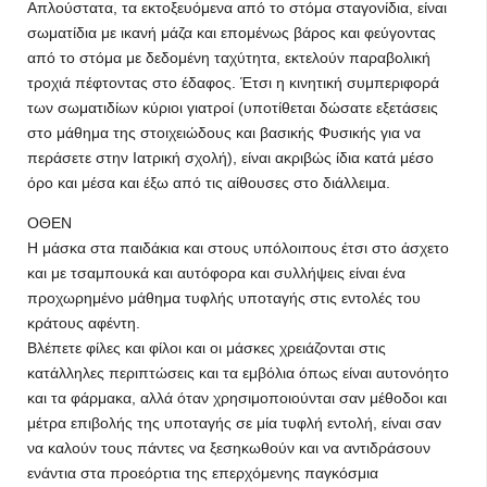
Απλούστατα, τα εκτοξευόμενα από το στόμα σταγονίδια, είναι
σωματίδια με ικανή μάζα και επομένως βάρος και φεύγοντας
από το στόμα με δεδομένη ταχύτητα, εκτελούν παραβολική
τροχιά πέφτοντας στο έδαφος. Έτσι η κινητική συμπεριφορά
των σωματιδίων κύριοι γιατροί (υποτίθεται δώσατε εξετάσεις
στο μάθημα της στοιχειώδους και βασικής Φυσικής για να
περάσετε στην Ιατρική σχολή), είναι ακριβώς ίδια κατά μέσο
όρο και μέσα και έξω από τις αίθουσες στο διάλλειμα.
ΟΘΕΝ
Η μάσκα στα παιδάκια και στους υπόλοιπους έτσι στο άσχετο
και με τσαμπουκά και αυτόφορα και συλλήψεις είναι ένα
προχωρημένο μάθημα τυφλής υποταγής στις εντολές του
κράτους αφέντη.
Βλέπετε φίλες και φίλοι και οι μάσκες χρειάζονται στις
κατάλληλες περιπτώσεις και τα εμβόλια όπως είναι αυτονόητο
και τα φάρμακα, αλλά όταν χρησιμοποιούνται σαν μέθοδοι και
μέτρα επιβολής της υποταγής σε μία τυφλή εντολή, είναι σαν
να καλούν τους πάντες να ξεσηκωθούν και να αντιδράσουν
ενάντια στα προεόρτια της επερχόμενης παγκόσμια