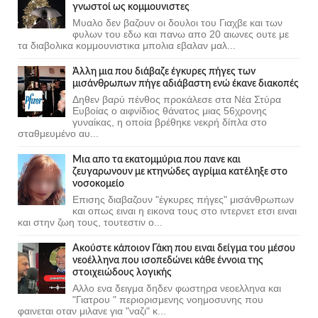
γνωστοί ως κομμουνιστες
Μυαλο δεν βαζουν οι δουλοι του Γιαχβε και των
φυλων του εδω και πανω απο 20 αιωνες ουτε με
τα διαβολικα κομμουνιστικα μπολια εβαλαν μαλ...
Άλλη μια που διάβαζε έγκυρες πήγες των
μισάνθρωπων πήγε αδιάβαστη ενώ έκανε διακοπές
Δηθεν βαρύ πένθος προκάλεσε στα Νέα Στύρα
Ευβοίας ο αιφνίδιος θάνατος μιας 56χρονης
γυναίκας, η οποία βρέθηκε νεκρή δίπλα στο
σταθμευμένο αυ...
Μια απο τα εκατομμύρια που πανε και
ζευγαρωνουν με κτηνώδες αγρίμια κατέληξε στο
νοσοκομείο
Επισης διαβαζουν "έγκυρες πήγες" μισάνθρωπων
και οπως ειναι η εικονα τους στο ιντερνετ ετσι ειναι
και στην ζωη τους, τουτεστιν ο...
Ακούστε κάποιον Γάκη που ειναι δείγμα του μέσου
νεοέλληνα που ισοπεδώνει κάθε έννοια της
στοιχειώδους λογικής
Αλλο ενα δειγμα δηδεν φωστηρα νεοελληνα και
"Γιατρου " περιορισμενης νοημοσυνης που
φαινεται οταν μιλανε για "ναζι" κ...