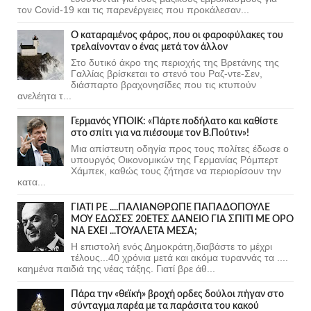
τον Covid-19 και τις παρενέργειες που προκάλεσαν...
Ο καταραμένος φάρος, που οι φαροφύλακες του
τρελαίνονταν ο ένας μετά τον άλλον
Στο δυτικό άκρο της περιοχής της Βρετάνης της
Γαλλίας βρίσκεται το στενό του Ραζ-ντε-Σεν,
διάσπαρτο βραχονησίδες που τις κτυπούν
ανελέητα τ...
Γερμανός ΥΠΟΙΚ: «Πάρτε ποδήλατο και καθίστε
στο σπίτι για να πιέσουμε τον Β.Πούτιν»!
Μια απίστευτη οδηγία προς τους πολίτες έδωσε ο
υπουργός Οικονομικών της Γερμανίας Ρόμπερτ
Χάμπεκ, καθώς τους ζήτησε να περιορίσουν την
κατα...
ΓΙΑΤΙ ΡΕ ....ΠΑΛΙΑΝΘΡΩΠΕ ΠΑΠΑΔΟΠΟΥΛΕ
ΜΟΥ ΕΔΩΣΕΣ 20ΕΤΕΣ ΔΑΝΕΙΟ ΓΙΑ ΣΠΙΤΙ ΜΕ ΟΡΟ
ΝΑ ΕΧΕΙ ...ΤΟΥΑΛΕΤΑ ΜΕΣΑ;
Η επιστολή ενός Δημοκράτη,διαβάστε το μέχρι
τέλους...40 χρόνια μετά και ακόμα τυραννάς τα ....
καημένα παιδιά της νέας τάξης. Γιατί βρε άθ...
Πάρα την «θεϊκή» βροχή ορδες δούλοι πήγαν στο
σύνταγμα παρέα με τα παράσιτα του κακού