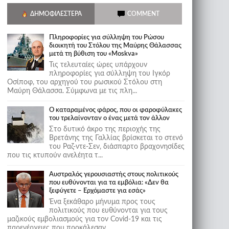
ΔΗΜΟΦΙΛΈΣΤΕΡΑ
COMMENT
Πληροφορίες για σύλληψη του Ρώσου
διοικητή του Στόλου της Mαύρης Θάλασσας
μετά τη βύθιση του «Moskva»
Τις τελευταίες ώρες υπάρχουν
πληροφορίες για σύλληψη του Ιγκόρ
Οσίποφ, του αρχηγού του ρωσικού Στόλου στη
Μαύρη Θάλασσα. Σύμφωνα με τις πλη...
Ο καταραμένος φάρος, που οι φαροφύλακες
του τρελαίνονταν ο ένας μετά τον άλλον
Στο δυτικό άκρο της περιοχής της
Βρετάνης της Γαλλίας βρίσκεται το στενό
του Ραζ-ντε-Σεν, διάσπαρτο βραχονησίδες
που τις κτυπούν ανελέητα τ...
Αυστραλός γερουσιαστής στους πολιτικούς
που ευθύνονται για τα εμβόλια: «Δεν θα
ξεφύγετε – Ερχόμαστε για εσάς»
Ένα ξεκάθαρο μήνυμα προς τους
πολιτικούς που ευθύνονται για τους
μαζικούς εμβολιασμούς για τον Covid-19 και τις
παρενέργειες που προκάλεσαν...