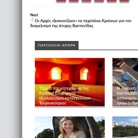
Next
Οι Αρχές «ξεσκονίζουν» τα ταχύπλοα Κροίσων για τον
διαμελισμό της άτυχης Βρετανίδας
ΠΑΡΟΜΟΙΑ ΑΡΘΡΑ
Τζαμιά στα κατεχόμενα της
Ν. Αφρική:
Κύπρου! Επιχείρηση
που παραδό
εξισλαμισμού καταγγέλλουν
αστυνομία:
Τουρκοκύπριοι!
τρώω ανθρώ