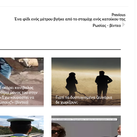
Previous
Ένα φίδι ενός μέτρου βγήκε από το στομάχι ενός κατοίκου της
Ρωσίας - βίντεο
 Σοκάρει κανίβαλος
θηκε μόνος του στην
 «Έχω κουραστεί να
Γιατί τα δυστυχισμένα ζευγάρια
πους!» (βίντεο)
δε χωρίζουν;