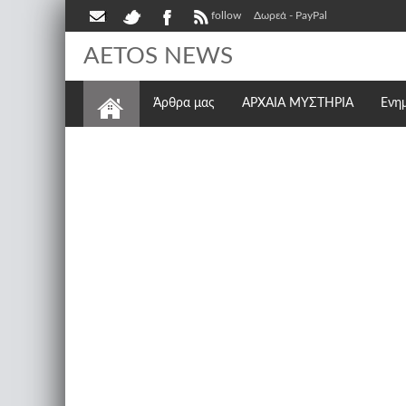
follow
Δωρεά - PayPal
AETOS NEWS
Άρθρα μας
ΑΡΧΑΙΑ ΜΥΣΤΗΡΙΑ
Ενη