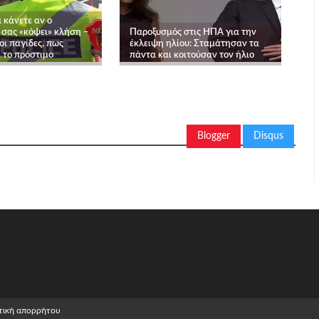
α κάνετε αν o
 σας «κόψει» κλήση –
Παροξυσμός στις ΗΠΑ για την
 οι παγίδες, πως
έκλειψη ηλίου: Σταμάτησαν τα
 το πρόστιμο
πάντα και κοιτούσαν τον ήλιο
Blogger
Disqus
τική απορρήτου