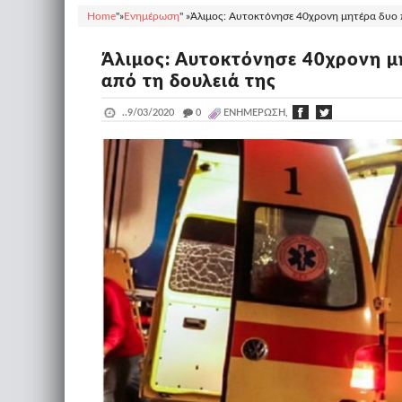
Home
"»
Ενημέρωση
" »
Άλιμος: Αυτοκτόνησε 40χρονη μητέρα δυο πα
Άλιμος: Αυτοκτόνησε 40χρονη μη
από τη δουλειά της
..
9/03/2020
_
0
ΕΝΗΜΈΡΩΣΗ,