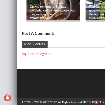
Θρίλερ στη Δανία: Βρήκαν
Τι πρέπει ν
ακέφαλο πτώμα στον κόλπο που
τροχονόμος
ψάχνουν τη Σουηδή
Ποιες είναι
δημοσιογράφο
ακυρώνεται
Post A Comment:
0 COMMENTS
Δημοσίευση σχολίου
AETOS NEWS
© 2016-2017. All Rights Reserved.
SITE MAP
Πολι