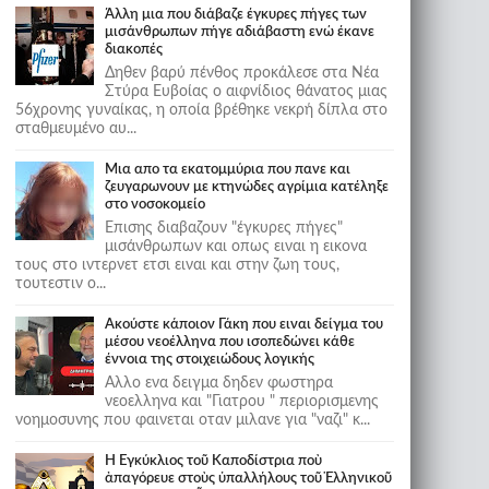
Άλλη μια που διάβαζε έγκυρες πήγες των
μισάνθρωπων πήγε αδιάβαστη ενώ έκανε
διακοπές
Δηθεν βαρύ πένθος προκάλεσε στα Νέα
Στύρα Ευβοίας ο αιφνίδιος θάνατος μιας
56χρονης γυναίκας, η οποία βρέθηκε νεκρή δίπλα στο
σταθμευμένο αυ...
Μια απο τα εκατομμύρια που πανε και
ζευγαρωνουν με κτηνώδες αγρίμια κατέληξε
στο νοσοκομείο
Επισης διαβαζουν "έγκυρες πήγες"
μισάνθρωπων και οπως ειναι η εικονα
τους στο ιντερνετ ετσι ειναι και στην ζωη τους,
τουτεστιν ο...
Ακούστε κάποιον Γάκη που ειναι δείγμα του
μέσου νεοέλληνα που ισοπεδώνει κάθε
έννοια της στοιχειώδους λογικής
Αλλο ενα δειγμα δηδεν φωστηρα
νεοελληνα και "Γιατρου " περιορισμενης
νοημοσυνης που φαινεται οταν μιλανε για "ναζι" κ...
Ἡ Ἐγκύκλιος τοῦ Καποδίστρια ποὺ
ἀπαγόρευε στοὺς ὑπαλλήλους τοῦ Ἑλληνικοῦ