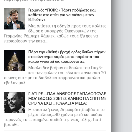
Γερμανός ΥΠΟΙΚ: «Πάρτε ποδήλατο και
καθίστε στο σπίτι για να πιέσουμε τον
Β.Πούτιν»!
Μια απίστευτη οδηγία προς τους πολίτες
έδωσε ο υπουργός Οικονομικών της
Γερμανίας Ρόμπερτ Χάμπεκ, καθώς τους ζήτησε να
περιορίσουν την κατα...
Πάρα την «θεϊκή» βροχή ορδες δούλοι πήγαν
στο σύνταγμα παρέα με τα παράσιτα του
κακού γνωστοί ως κομμουνιστες
Μυαλο δεν βαζουν οι δουλοι του Γιαχβε
και των φυλων του εδω και πανω απο 20
αιωνες ουτε με τα διαβολικα κομμουνιστικα μπολια
εβαλαν μαλ...
ΓΙΑΤΙ ΡΕ ....ΠΑΛΙΑΝΘΡΩΠΕ ΠΑΠΑΔΟΠΟΥΛΕ
ΜΟΥ ΕΔΩΣΕΣ 20ΕΤΕΣ ΔΑΝΕΙΟ ΓΙΑ ΣΠΙΤΙ ΜΕ
ΟΡΟ ΝΑ ΕΧΕΙ ...ΤΟΥΑΛΕΤΑ ΜΕΣΑ;
Η επιστολή ενός Δημοκράτη,διαβάστε το
μέχρι τέλους...40 χρόνια μετά και ακόμα
τυραννάς τα .... καημένα παιδιά της νέας τάξης. Γιατί
βρε άθ...