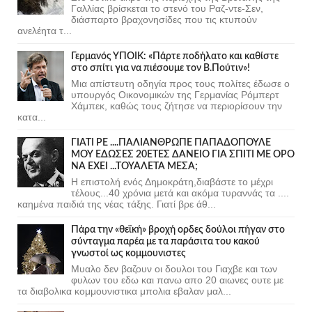
Γαλλίας βρίσκεται το στενό του Ραζ-ντε-Σεν,
διάσπαρτο βραχονησίδες που τις κτυπούν
ανελέητα τ...
Γερμανός ΥΠΟΙΚ: «Πάρτε ποδήλατο και καθίστε
στο σπίτι για να πιέσουμε τον Β.Πούτιν»!
Μια απίστευτη οδηγία προς τους πολίτες έδωσε ο
υπουργός Οικονομικών της Γερμανίας Ρόμπερτ
Χάμπεκ, καθώς τους ζήτησε να περιορίσουν την
κατα...
ΓΙΑΤΙ ΡΕ ....ΠΑΛΙΑΝΘΡΩΠΕ ΠΑΠΑΔΟΠΟΥΛΕ
ΜΟΥ ΕΔΩΣΕΣ 20ΕΤΕΣ ΔΑΝΕΙΟ ΓΙΑ ΣΠΙΤΙ ΜΕ ΟΡΟ
ΝΑ ΕΧΕΙ ...ΤΟΥΑΛΕΤΑ ΜΕΣΑ;
Η επιστολή ενός Δημοκράτη,διαβάστε το μέχρι
τέλους...40 χρόνια μετά και ακόμα τυραννάς τα ....
καημένα παιδιά της νέας τάξης. Γιατί βρε άθ...
Πάρα την «θεϊκή» βροχή ορδες δούλοι πήγαν στο
σύνταγμα παρέα με τα παράσιτα του κακού
γνωστοί ως κομμουνιστες
Μυαλο δεν βαζουν οι δουλοι του Γιαχβε και των
φυλων του εδω και πανω απο 20 αιωνες ουτε με
τα διαβολικα κομμουνιστικα μπολια εβαλαν μαλ...