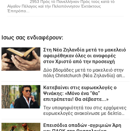
2953 Πρὸς τὸ Πανελλήνιον Πρὸς τοὺς κατὰ τὸ
Αἰγαῖον Πέλαγος καὶ τὴν Πελοπόννησον Ἐκτάκτους
Ἐπιτρόπο...