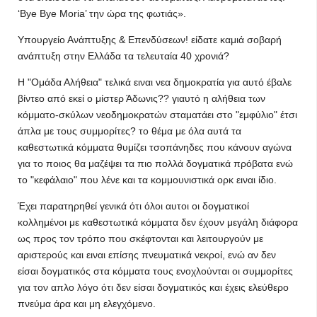
‘Βye Bye Moria’ την ώρα της φωτιάς».
Υπουργείο Ανάπτυξης & Επενδύσεων! είδατε καμιά σοβαρή
ανάπτυξη στην Ελλάδα τα τελευταία 40 χρονιά?
Η "Ομάδα Αλήθεια" τελικά ειναι νεα δημοκρατία για αυτό έβαλε
βίντεο από εκεί ο μίστερ Άδωνις?? γιαυτό η αλήθεια των
κόμματο-σκύλων νεοδημοκρατών σταματάει στο "εμφύλιο" έτσι
άπλα με τους συμμορίτες? το θέμα με όλα αυτά τα
καθεστωτικά κόμματα θυμίζει τσοπάνηδες που κάνουν αγώνα
για το ποιος θα μαζέψει τα πιο πολλά δογματικά πρόβατα ενώ
το "κεφάλαιο" που λένε και τα κομμουνιστικά ορκ ειναι ίδιο.
Έχει παρατηρηθεί γενικά ότι όλοι αυτοι οι δογματικοί
κολλημένοι με καθεστωτικά κόμματα δεν έχουν μεγάλη διάφορα
ως προς τον τρόπο που σκέφτονται και λειτουργούν με
αριστερούς και ειναι επίσης πνευματικά νεκροί, ενώ αν δεν
είσαι δογματικός στα κόμματα τους ενοχλούνται οι συμμορίτες
για τον απλο λόγο ότι δεν είσαι δογματικός και έχεις ελεύθερο
πνεύμα άρα και μη ελεγχόμενο.