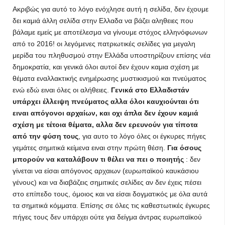
Ακριβώς για αυτό το λόγο ενόχλησε αυτή η σελίδα, δεν έχουμε
δει καμιά άλλη σελίδα στην Ελλαδα να βάζει αληθειες που
βάλαμε εμείς με αποτέλεσμα να γίνουμε στόχος ελληνόφωνων
από το 2016! οι λεγόμενες πατριωτικές σελίδες για μεγαλη
μερίδα του πληθυσμού στην Ελλάδα υποστηρίζουν επίσης νέα
δημοκρατία, και γενικά όλοι αυτοί δεν έχουν καμια σχέση με
θέματα εναλλακτικής ενημέρωσης μυστικισμού και πνεύματος
ενώ εδώ ειναι όλες οι αλήθειες.
Γενικά στο Ελλαδιστάν
υπάρχει έλλειψη πνεύματος αλλα όλοι καυχιούνται ότι
ειναι απόγονοι αρχαίων, και οχι άπλα δεν έχουν καμιά
σχέση με τέτοια θέματα, αλλα δεν ερευνούν για τίποτα
από την φύση τους
, για αυτο το λόγο όλες οι έγκυρες πήγες
γεμάτες σημιτικά κείμενα ειναι στην πρώτη θέση.
Για όσους
μπορούν να καταλάβουν τι θέλει να πει ο ποιητής
: δεν
γίνεται να είσαι απόγονος αρχαιων (ευρωπαϊκού καυκάσιου
γένους) και να διαβάζεις σημιτικές σελίδες αν δεν έχεις πέσει
στο επίπεδο τους, όμοιος και να είσαι δογματικός με όλα αυτά
τα σημιτικά κόμματα. Επίσης σε όλες τις καθεστωτικές έγκυρες
πήγες τους δεν υπάρχει ούτε για δείγμα άντρας ευρωπαϊκού