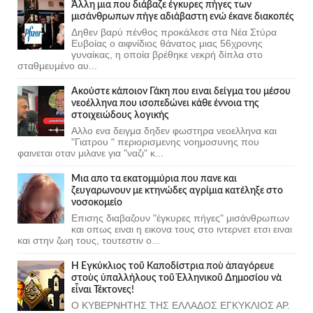
Άλλη μια που διάβαζε έγκυρες πήγες των
μισάνθρωπων πήγε αδιάβαστη ενώ έκανε διακοπές
Δηθεν βαρύ πένθος προκάλεσε στα Νέα Στύρα
Ευβοίας ο αιφνίδιος θάνατος μιας 56χρονης
γυναίκας, η οποία βρέθηκε νεκρή δίπλα στο
σταθμευμένο αυ...
Ακούστε κάποιον Γάκη που ειναι δείγμα του μέσου
νεοέλληνα που ισοπεδώνει κάθε έννοια της
στοιχειώδους λογικής
Αλλο ενα δειγμα δηδεν φωστηρα νεοελληνα και
"Γιατρου " περιορισμενης νοημοσυνης που
φαινεται οταν μιλανε για "ναζι" κ...
Μια απο τα εκατομμύρια που πανε και
ζευγαρωνουν με κτηνώδες αγρίμια κατέληξε στο
νοσοκομείο
Επισης διαβαζουν "έγκυρες πήγες" μισάνθρωπων
και οπως ειναι η εικονα τους στο ιντερνετ ετσι ειναι
και στην ζωη τους, τουτεστιν ο...
Ἡ Ἐγκύκλιος τοῦ Καποδίστρια ποὺ ἀπαγόρευε
στοὺς ὑπαλλήλους τοῦ Ἑλληνικοῦ Δημοσίου νὰ
εἶναι Τέκτονες!
Ο ΚΥΒΕΡΝΗΤΗΣ ΤΗΣ ΕΛΛΑΔΟΣ ΕΓΚΥΚΛΙΟΣ ΑΡ.