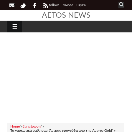
follow
Δωρεά - PayPal
AETOS NEWS
☰
Home
"»
Ενημέρωση
" »
Τα ναρκωτικά ομίλησαν: Άντρας εφονεύθει από την Aubrey Gold" »