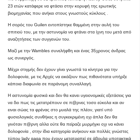
23 ετών κατάφερε να φτάσει στην κορυφή της ερωτικής
βιομηχανίας που ανήκει στους γνωστούς κύκλους .
Η σορός του Guilen εντοπίστηκε θαμμένη στην αυλή του
σπιτιού του, με την αστυνομία να φτάνει στα ίχνη του μετά από
αναζητήσεις των συγγενών του.
Μαζί με την Wambles συνελήφθη και ένας 35χρονος άνδρας
ως συνεργός.
Μέχρι στιγμής δεν έχουν γίνει γνωστά τα κίνητρα για την
δολοφονία, με τις Αρχές να εικάζουν πως πιθανότατα υπήρξε
κάποια διαφωνία σε παράνομη συναλλαγή.
Η αστυνομία φυσικά και δεν θα κανει υγειονομικές εξετάσεις για
να δει πως τις μετατρέπουν σε π@ρνες τοσο εύκολα και αν
ειναι σώας τα φρένας στο μυαλά της πλέον, γιατί υπό
φυσιολογικές συνθήκες η συγκεκριμένη οχι άπλα δεν θα
γινόταν π@ρνη αλλα ούτε θα πείραζε μυρμήγκι οχι να κάνει
δολοφονία , στην ίδια κατηγορία ανήκουν και πολλές γνώστες
τύπου lady gaga που έχουν μετατραπεί σε άβουλα υποτακτικά