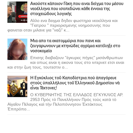
Ακούστε κάποιον Γάκη που ειναι δείγμα του μέσου
νεοέλληνα που ισοπεδώνει κάθε έννοια της
στοιχειώδους λογικής
Αλλο ενα δειγμα δηδεν φωστηρα νεοελληνα και
"Γιατρου " περιορισμενης νοημοσυνης που
φαινεται οταν μιλανε για "ναζι" κ...
Μια απο τα εκατομμύρια που πανε και
ζευγαρωνουν με κτηνώδες αγρίμια κατέληξε στο
νοσοκομείο
Επισης διαβαζουν "έγκυρες πήγες" μισάνθρωπων
και οπως ειναι η εικονα τους στο ιντερνετ ετσι ειναι
και στην ζωη τους, τουτεστιν ο...
Ἡ Ἐγκύκλιος τοῦ Καποδίστρια ποὺ ἀπαγόρευε
στοὺς ὑπαλλήλους τοῦ Ἑλληνικοῦ Δημοσίου νὰ
εἶναι Τέκτονες!
Ο ΚΥΒΕΡΝΗΤΗΣ ΤΗΣ ΕΛΛΑΔΟΣ ΕΓΚΥΚΛΙΟΣ ΑΡ.
2953 Πρὸς τὸ Πανελλήνιον Πρὸς τοὺς κατὰ τὸ
Αἰγαῖον Πέλαγος καὶ τὴν Πελοπόννησον Ἐκτάκτους
Ἐπιτρόπο...