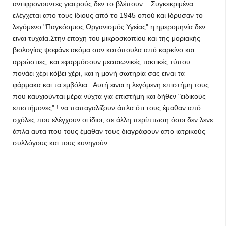
αντιφρονουντες γιατρούς δεν το βλέπουν... Συγκεκριμένα
ελέγχεται απο τους ίδιους από το 1945 οπού και ίδρυσαν το
λεγόμενο "Παγκόσμιος Οργανισμός Υγείας" η ημερομηνία δεν
ειναι τυχαία.Στην εποχη του μικροσκοπίου και της μοριακής
βιολογίας ψοφάνε ακόμα σαν κοτόπουλα από καρκίνο και
αρρώστιες, και εφαρμόσουν μεσαιωνικές τακτικές τύπου
πονάει χέρι κόβει χέρι, και η μονή σωτηρία σας ειναι τα
φάρμακα και τα εμβόλια . Αυτή ειναι η λεγόμενη επιστήμη τους
που καυχιούνται μέρα νύχτα για επιστήμη και δήθεν "ειδικούς
επιστήμονες" ! να παπαγαλίζουν άπλα ότι τους έμαθαν από
σχόλες που ελέγχουν οι ίδιοι, σε άλλη περίπτωση όσοι δεν λενε
άπλα αυτα που τους έμαθαν τους διαγράφουν απο ιατρικούς
συλλόγους και τους κυνηγούν .