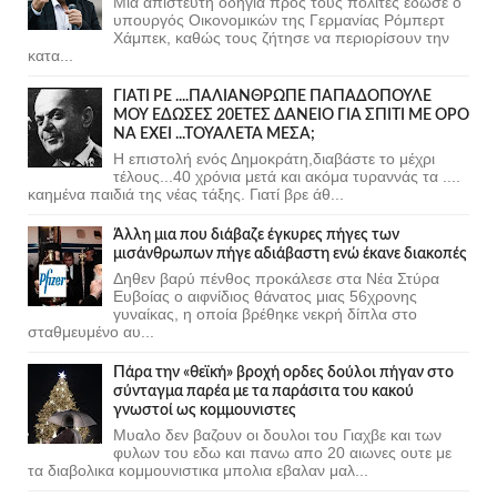
Μια απίστευτη οδηγία προς τους πολίτες έδωσε ο
υπουργός Οικονομικών της Γερμανίας Ρόμπερτ
Χάμπεκ, καθώς τους ζήτησε να περιορίσουν την
κατα...
ΓΙΑΤΙ ΡΕ ....ΠΑΛΙΑΝΘΡΩΠΕ ΠΑΠΑΔΟΠΟΥΛΕ
ΜΟΥ ΕΔΩΣΕΣ 20ΕΤΕΣ ΔΑΝΕΙΟ ΓΙΑ ΣΠΙΤΙ ΜΕ ΟΡΟ
ΝΑ ΕΧΕΙ ...ΤΟΥΑΛΕΤΑ ΜΕΣΑ;
Η επιστολή ενός Δημοκράτη,διαβάστε το μέχρι
τέλους...40 χρόνια μετά και ακόμα τυραννάς τα ....
καημένα παιδιά της νέας τάξης. Γιατί βρε άθ...
Άλλη μια που διάβαζε έγκυρες πήγες των
μισάνθρωπων πήγε αδιάβαστη ενώ έκανε διακοπές
Δηθεν βαρύ πένθος προκάλεσε στα Νέα Στύρα
Ευβοίας ο αιφνίδιος θάνατος μιας 56χρονης
γυναίκας, η οποία βρέθηκε νεκρή δίπλα στο
σταθμευμένο αυ...
Πάρα την «θεϊκή» βροχή ορδες δούλοι πήγαν στο
σύνταγμα παρέα με τα παράσιτα του κακού
γνωστοί ως κομμουνιστες
Μυαλο δεν βαζουν οι δουλοι του Γιαχβε και των
φυλων του εδω και πανω απο 20 αιωνες ουτε με
τα διαβολικα κομμουνιστικα μπολια εβαλαν μαλ...