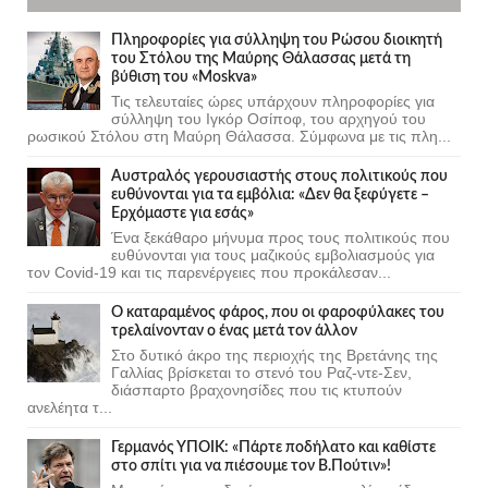
Πληροφορίες για σύλληψη του Ρώσου διοικητή
του Στόλου της Mαύρης Θάλασσας μετά τη
βύθιση του «Moskva»
Τις τελευταίες ώρες υπάρχουν πληροφορίες για
σύλληψη του Ιγκόρ Οσίποφ, του αρχηγού του
ρωσικού Στόλου στη Μαύρη Θάλασσα. Σύμφωνα με τις πλη...
Αυστραλός γερουσιαστής στους πολιτικούς που
ευθύνονται για τα εμβόλια: «Δεν θα ξεφύγετε –
Ερχόμαστε για εσάς»
Ένα ξεκάθαρο μήνυμα προς τους πολιτικούς που
ευθύνονται για τους μαζικούς εμβολιασμούς για
τον Covid-19 και τις παρενέργειες που προκάλεσαν...
Ο καταραμένος φάρος, που οι φαροφύλακες του
τρελαίνονταν ο ένας μετά τον άλλον
Στο δυτικό άκρο της περιοχής της Βρετάνης της
Γαλλίας βρίσκεται το στενό του Ραζ-ντε-Σεν,
διάσπαρτο βραχονησίδες που τις κτυπούν
ανελέητα τ...
Γερμανός ΥΠΟΙΚ: «Πάρτε ποδήλατο και καθίστε
στο σπίτι για να πιέσουμε τον Β.Πούτιν»!