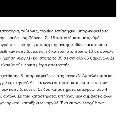
στιατόρια, ταβέρνες, ταχείας εστίασηςκαι μπαρ-καφετέριες
ίκης, και Λευκός Πύργος. Σε 18 καταστήματα με αριθμό
ταγράφηκε επίσης η ύπαρξη σήμανσης καθώς και απουσία
ρέθηκαν καπνίζοντες και ειδικότερα, στο πρώτο 10 σε σύνολο
(χρήση ναργιλέ) και στο τρίτο 35 σε σύνολο 85 θαμώνων. Σε
 είχαν ληφθεί λοιπά μέτρα αποτροπής.
,εστίασης & μπαρ-καφετέριες στις περιοχές Αμπελόκηποι και
γγελίες στην ΕΛ.ΑΣ. Σε εννέα καταστήματα, κάποια εκ των
 δεν κάπνιζε κανείς. Σε δύο καταστήματα κατεγράφησαν 4
ξ αυτών. Σε τρία καταστήματα, υπήρχαν μεν σημάνσεις αλλά
ν αρκετοί καπνίζοντες ναργιλέ. Ένα εκ των ελεγχθέντων