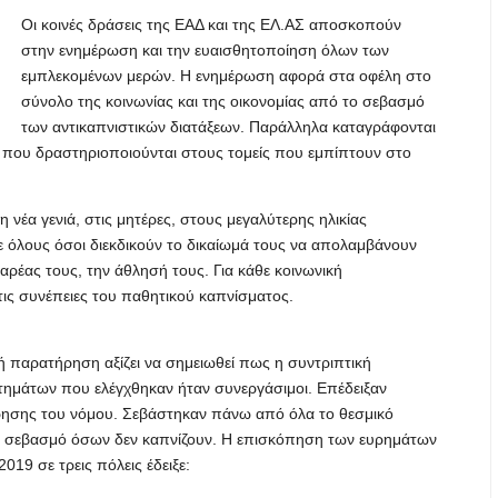
Οι κοινές δράσεις της ΕΑΔ και της ΕΛ.ΑΣ αποσκοπούν
στην ενημέρωση και την ευαισθητοποίηση όλων των
εμπλεκομένων μερών. Η ενημέρωση αφορά στα οφέλη στο
σύνολο της κοινωνίας και της οικονομίας από το σεβασμό
των αντικαπνιστικών διατάξεων. Παράλληλα καταγράφονται
ών που δραστηριοποιούνται στους τομείς που εμπίπτουν στο
 νέα γενιά, στις μητέρες, στους μεγαλύτερης ηλικίας
Σε όλους όσοι διεκδικούν το δικαίωμά τους να απολαμβάνουν
παρέας τους, την άθλησή τους. Για κάθε κοινωνική
ις συνέπειες του παθητικού καπνίσματος.
κή παρατήρηση αξίζει να σημειωθεί πως η συντριπτική
ημάτων που ελέγχθηκαν ήταν συνεργάσιμοι. Επέδειξαν
ρησης του νόμου. Σεβάστηκαν πάνω από όλα το θεσμικό
 το σεβασμό όσων δεν καπνίζουν. Η επισκόπηση των ευρημάτων
019 σε τρεις πόλεις έδειξε: