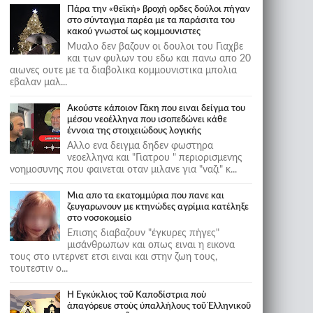
Πάρα την «θεϊκή» βροχή ορδες δούλοι πήγαν
στο σύνταγμα παρέα με τα παράσιτα του
κακού γνωστοί ως κομμουνιστες
Μυαλο δεν βαζουν οι δουλοι του Γιαχβε
και των φυλων του εδω και πανω απο 20
αιωνες ουτε με τα διαβολικα κομμουνιστικα μπολια
εβαλαν μαλ...
Ακούστε κάποιον Γάκη που ειναι δείγμα του
μέσου νεοέλληνα που ισοπεδώνει κάθε
έννοια της στοιχειώδους λογικής
Αλλο ενα δειγμα δηδεν φωστηρα
νεοελληνα και "Γιατρου " περιορισμενης
νοημοσυνης που φαινεται οταν μιλανε για "ναζι" κ...
Μια απο τα εκατομμύρια που πανε και
ζευγαρωνουν με κτηνώδες αγρίμια κατέληξε
στο νοσοκομείο
Επισης διαβαζουν "έγκυρες πήγες"
μισάνθρωπων και οπως ειναι η εικονα
τους στο ιντερνετ ετσι ειναι και στην ζωη τους,
τουτεστιν ο...
Ἡ Ἐγκύκλιος τοῦ Καποδίστρια ποὺ
ἀπαγόρευε στοὺς ὑπαλλήλους τοῦ Ἑλληνικοῦ