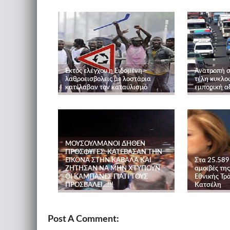
Εκτός ελέγχου η Ειδομένη –
Ανατροπή σ
λαθροεισβολεις με λοστάρια
τέλη κυκλοφ
κατέλαβαν τον καταυλισμό
εμπορική αξ
ΜΟΥΣΟΥΛΜΑΝΟΙ ΔΗΘΕΝ
ΠΡΟΣΦΥΓΕΣ. ΚΑΤΕΒΑΣΑΝ ΤΗΝ
ΕΙΚΟΝΑ ΣΤΗΝ ΚΑΒΑΛΑ ΚΑΙ
Στα 25.589
ΖΗΤΗΣΑΝ ΝΑ ΜΗΝ ΧΤΥΠΟΥΝ
αμοιβές της
ΟΙ ΚΑΜΠΑΝΕΣ ΓΙΑΤΙ ΤΟΥΣ
Εθνικής Τρ
ΠΡΟΣΒΑΛΕΙ...!!!
Κατσέλη
Post A Comment: