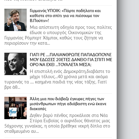
Γερμανός ΥΠΟΙΚ: «Πάρτε ποδήλατο και
καθίστε στο σπίτι για να πιέσουμε τον
Β.Πούτιν»!
Μια απίστευτη οδηγία προς τους πολίτες
έδωσε ο υπουργός Οικονομικών της
Γερμανίας Ρόμπερτ Χάμπεκ, καθώς τους ζήτησε να
περιορίσουν την κατα...
ΓΙΑΤΙ ΡΕ ....ΠΑΛΙΑΝΘΡΩΠΕ ΠΑΠΑΔΟΠΟΥΛΕ
ΜΟΥ ΕΔΩΣΕΣ 20ΕΤΕΣ ΔΑΝΕΙΟ ΓΙΑ ΣΠΙΤΙ ΜΕ
ΟΡΟ ΝΑ ΕΧΕΙ ...ΤΟΥΑΛΕΤΑ ΜΕΣΑ;
Η επιστολή ενός Δημοκράτη,διαβάστε το
μέχρι τέλους...40 χρόνια μετά και ακόμα
τυραννάς τα .... καημένα παιδιά της νέας τάξης. Γιατί
βρε άθ...
Άλλη μια που διάβαζε έγκυρες πήγες των
μισάνθρωπων πήγε αδιάβαστη ενώ έκανε
διακοπές
Δηθεν βαρύ πένθος προκάλεσε στα Νέα
Στύρα Ευβοίας ο αιφνίδιος θάνατος μιας
56χρονης γυναίκας, η οποία βρέθηκε νεκρή δίπλα στο
σταθμευμένο αυ...