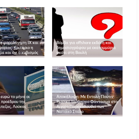
ε φορολόγηση ΙΧ και
Βόμβα για offshore εκδότη και
ορίας: Κριτήριο η
δημοσιογράφου με εκατομμύρια
ία και όχι ο κυβισμός
σκάει στη Βουλή
 ευρώ το μήνα οι
Αποκάλυψη: Με Εντολή Πούτιν
 προέδρου της
Ρωσικό Υποβρύχιο Φάντασμα στο
άπεζας, Λούκας
Αιγαίο Παρακολουθεί των
Νατοϊκό Στόλο