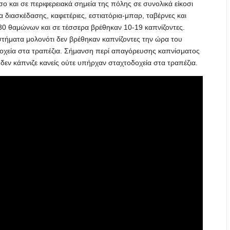
σο και σε περιφερειακά σημεία της πόλης σε συνολικά είκοσι
 διασκέδασης, καφετέριες, εστιατόρια-μπαρ, ταβέρνες και
30 θαμώνων και σε τέσσερα βρέθηκαν 10-19 καπνίζοντες.
τήματα μολονότι δεν βρέθηκαν καπνίζοντες την ώρα του
οχεία στα τραπέζια. Σήμανση περί απαγόρευσης καπνίσματος
εν κάπνιζε κανείς ούτε υπήρχαν σταχτοδοχεία στα τραπέζια.