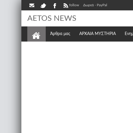
follow
Δωρεά - PayPal
AETOS NEWS
Άρθρα μας
ΑΡΧΑΙΑ ΜΥΣΤΗΡΙΑ
Ενη