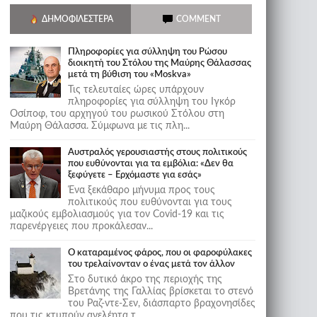
ΔΗΜΟΦΙΛΈΣΤΕΡΑ
COMMENT
Πληροφορίες για σύλληψη του Ρώσου
διοικητή του Στόλου της Mαύρης Θάλασσας
μετά τη βύθιση του «Moskva»
Τις τελευταίες ώρες υπάρχουν
πληροφορίες για σύλληψη του Ιγκόρ
Οσίποφ, του αρχηγού του ρωσικού Στόλου στη
Μαύρη Θάλασσα. Σύμφωνα με τις πλη...
Αυστραλός γερουσιαστής στους πολιτικούς
που ευθύνονται για τα εμβόλια: «Δεν θα
ξεφύγετε – Ερχόμαστε για εσάς»
Ένα ξεκάθαρο μήνυμα προς τους
πολιτικούς που ευθύνονται για τους
μαζικούς εμβολιασμούς για τον Covid-19 και τις
παρενέργειες που προκάλεσαν...
Ο καταραμένος φάρος, που οι φαροφύλακες
του τρελαίνονταν ο ένας μετά τον άλλον
Στο δυτικό άκρο της περιοχής της
Βρετάνης της Γαλλίας βρίσκεται το στενό
του Ραζ-ντε-Σεν, διάσπαρτο βραχονησίδες
που τις κτυπούν ανελέητα τ...