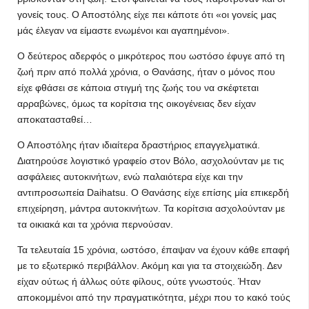
γονείς τους. Ο Αποστόλης είχε πει κάποτε ότι «οι γονείς μας
μάς έλεγαν να είμαστε ενωμένοι και αγαπημένοι».
Ο δεύτερος αδερφός ο μικρότερος που ωστόσο έφυγε από τη
ζωή πριν από πολλά χρόνια, ο Θανάσης, ήταν ο μόνος που
είχε φθάσει σε κάποια στιγμή της ζωής του να σκέφτεται
αρραβώνες, όμως τα κορίτσια της οικογένειας δεν είχαν
αποκατασταθεί…
Ο Αποστόλης ήταν ιδιαίτερα δραστήριος επαγγελματικά.
Διατηρούσε λογιστικό γραφείο στον Βόλο, ασχολούνταν με τις
ασφάλειες αυτοκινήτων, ενώ παλαιότερα είχε και την
αντιπροσωπεία Daihatsu. Ο Θανάσης είχε επίσης μία επικερδή
επιχείρηση, μάντρα αυτοκινήτων. Τα κορίτσια ασχολούνταν με
τα οικιακά και τα χρόνια περνούσαν.
Τα τελευταία 15 χρόνια, ωστόσο, έπαψαν να έχουν κάθε επαφή
με το εξωτερικό περιβάλλον. Ακόμη και για τα στοιχειώδη. Δεν
είχαν ούτως ή άλλως ούτε φίλους, ούτε γνωστούς. Ήταν
αποκομμένοι από την πραγματικότητα, μέχρι που το κακό τούς