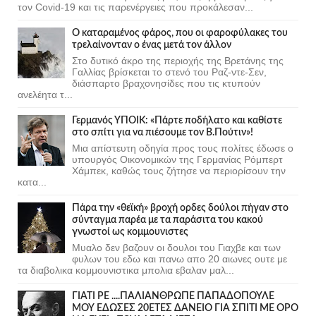
τον Covid-19 και τις παρενέργειες που προκάλεσαν...
Ο καταραμένος φάρος, που οι φαροφύλακες του
τρελαίνονταν ο ένας μετά τον άλλον
Στο δυτικό άκρο της περιοχής της Βρετάνης της
Γαλλίας βρίσκεται το στενό του Ραζ-ντε-Σεν,
διάσπαρτο βραχονησίδες που τις κτυπούν
ανελέητα τ...
Γερμανός ΥΠΟΙΚ: «Πάρτε ποδήλατο και καθίστε
στο σπίτι για να πιέσουμε τον Β.Πούτιν»!
Μια απίστευτη οδηγία προς τους πολίτες έδωσε ο
υπουργός Οικονομικών της Γερμανίας Ρόμπερτ
Χάμπεκ, καθώς τους ζήτησε να περιορίσουν την
κατα...
Πάρα την «θεϊκή» βροχή ορδες δούλοι πήγαν στο
σύνταγμα παρέα με τα παράσιτα του κακού
γνωστοί ως κομμουνιστες
Μυαλο δεν βαζουν οι δουλοι του Γιαχβε και των
φυλων του εδω και πανω απο 20 αιωνες ουτε με
τα διαβολικα κομμουνιστικα μπολια εβαλαν μαλ...
ΓΙΑΤΙ ΡΕ ....ΠΑΛΙΑΝΘΡΩΠΕ ΠΑΠΑΔΟΠΟΥΛΕ
ΜΟΥ ΕΔΩΣΕΣ 20ΕΤΕΣ ΔΑΝΕΙΟ ΓΙΑ ΣΠΙΤΙ ΜΕ ΟΡΟ