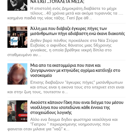
ΝΑ ΕΧΕΙ ...ΤΟΥΑΛΕΤΑ ΜΕΣΑ;
Η επιστολή ενός Δημοκράτη,διαβάστε το μέχρι
τέλους...40 χρόνια μετά και ακόμα τυραννάς τα ....
καημένα παιδιά της νέας τάξης. Γιατί βρε άθ...
Άλλη μια που διάβαζε έγκυρες πήγες των
μισάνθρωπων πήγε αδιάβαστη ενώ έκανε διακοπές
Δηθεν βαρύ πένθος προκάλεσε στα Νέα Στύρα
Ευβοίας ο αιφνίδιος θάνατος μιας 56χρονης
γυναίκας, η οποία βρέθηκε νεκρή δίπλα στο
σταθμευμένο αυ...
Μια απο τα εκατομμύρια που πανε και
ζευγαρωνουν με κτηνώδες αγρίμια κατέληξε στο
νοσοκομείο
Επισης διαβαζουν "έγκυρες πήγες" μισάνθρωπων
και οπως ειναι η εικονα τους στο ιντερνετ ετσι ειναι
και στην ζωη τους, τουτεστιν ο...
Ακούστε κάποιον Γάκη που ειναι δείγμα του μέσου
νεοέλληνα που ισοπεδώνει κάθε έννοια της
στοιχειώδους λογικής
Αλλο ενα δειγμα δηδεν φωστηρα νεοελληνα και
"Γιατρου " περιορισμενης νοημοσυνης που
φαινεται οταν μιλανε για "ναζι" κ...