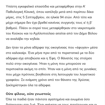
Υπέστη εγκεφαλικό επεισόδιο και μεταφέρθηκε στην Α’
Παθολογική Κλινική, όπου κατέληξε μετά από περίπου δέκα
μέρες, στις 5 Σεπτεμβρίου, σε ηλικία 94 ετών. Από τότε και
μέχρι σήμερα δεν έχει βρεθεί κανένας συγγενής τους α’ ή β’
βαθμού. Πλέον οι σοροί τους μεταφέρθηκαν στο νεκροτομείο
του Κούκου και το Αχιλλοπούλειο αιτείται από τον Δήμο Βόλου
να αναλάβει την κηδεία.
Δεν ήταν τα μόνα αδέρφια της οικογένειας που «έφυγαν» μέσα
στο καλοκαίρι. Ένα μήνα πριν από το περιστατικό με τα δύο
αδέρφια είχε αποβιώσει και η Έφη. Ο θάνατός της στοίχισε
πολύ στην οικογένεια. Ήταν η μόνη που μπορούσε να
περιποιείται ακόμη το σπίτι. Ήταν και η μόνη από τις γυναίκες
που μέχρι πρότινος βοηθούσε στη λειτουργία του λογιστικού
γραφείου. Σε ενάμιση χρόνο από τον θάνατο της Χρύσας
ξεκληρίστηκαν όλα τα αδέρφια.
Ούτε φίλους, ούτε γνωστούς
Όλα τα παιδιά ήταν πάντοτε αγαπημένα και ενωμένα όσο
βρίσκονταν στη ζωή. Έτσι φαίνεται να τους παρότρυναν και οι