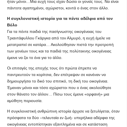
ήταν μόνοι…Μια ευχή τους είχαν δώσει οι γονείς τους. Να είναι
πάντοτε αγαπημένοι, αχώριστοι, κοντά ο ένας στον άλλο.
Η συγκλονιστική ιστορία για τα πέντε αδέλφια από τον
Βόλο
Για τα πέντε παιδιά της πασίγνωστης οικογένειας του
Τριαντάφυλλου Γκάργκα από τον Αλμυρό, η ευχή έμελε να
μετατραπεί σε κατάρα… Ακολούθησαν πιστά την προτροπή
των γονέων τους και τα παιδιά της πολύτεκνης οικογένειας
έμεινε να ζει το ένα για το άλλο.
Οι επιταγές της εποχής τους ότι πρώτα έπρεπε να
παντρευτούν τα κορίτσια, δεν επέτρεψαν σε κανέναν να
δημιουργήσει το δικό του σπιτικό, τη δική του οικογένεια.
Έμειναν μόνοι και τόσο αχώριστοι που ο ένας ακολούθησε
στον θάνατο τον άλλον… Πίσω τους έμεινε «ορφανή» μια
αμύθητη περιουσία.
Η συγκλονιστική ανθρώπινη ιστορία άρχισε να ξετυλίγεται, όταν
πρόσφατα τα δύο –τελευταία εν ζωή- υπερήλικα αδέρφια της
οικογένειας εντοπίστηκαν εξαντλημένα και σε κατάσταση