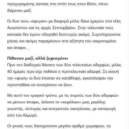
προχωρημένης ασιτίας στο σπίτι τους στον Βόλο, όπου
διέμεναν μαζί.
Οι δυο τους «έφυγαν» με διαφορά μόλις δέκα ημερών στα τέλη
Αυγούστου και τις αρχές Σεπτεμβρίου. Στην τελευταία τους
κατοικία δεν έχουν οδηγηθεί δυστυχώς ακόμη. Συμπληρώνεται
μήνας και ακόμη παραμένουν στα αζήτητα του νεκροτομείου
και άταφοι…
Πέθαναν μαζί, αλλά ξεχασμένοι
Πριν τον διαδοχικό θάνατο των δύο τελευταίων αδερφών, μόλις
40 ημέρες πριν είχε πεθάνει η προτελευταία αδερφή. Σε εκεινή
την «φυγή» οι δύο έπεσαν σε κατάθλιψη, εγκατέλειψαν την
προσπάθεια να συνεχίσουν να ζουν.
Με αυτό τον τραγικό τρόπο, με τις σορούς των δύο αδερφιών
να μένουν άταφες, έκλεισε το «κεφάλαιο» μιας μεγάλης
γνωστής, εύπορης και ευπρεπούς οικογένειας, με καταγωγή
από τον Αλμυρό.
Οι γονείς τους διατηρούσαν μεγάλο αριθμό χωραφιών, τα