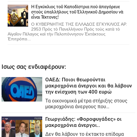
Ἡ Ἐγκύκλιος τοῦ Καποδίστρια ποὺ ἀπαγόρευε
στοὺς ὑπαλλήλους τοῦ Ἑλληνικοῦ Δημοσίου νὰ
εἶναι Τέκτονες!
Ο ΚΥΒΕΡΝΗΤΗΣ ΤΗΣ ΕΛΛΑΔΟΣ ΕΓΚΥΚΛΙΟΣ ΑΡ.
2953 Πρὸς τὸ Πανελλήνιον Πρὸς τοὺς κατὰ τὸ
Αἰγαῖον Πέλαγος καὶ τὴν Πελοπόννησον Ἐκτάκτους
Ἐπιτρόπο...