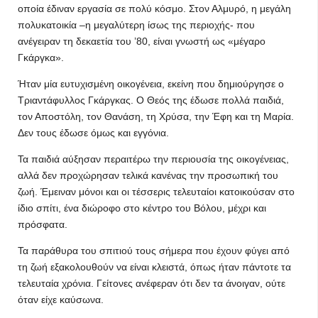
οποία έδιναν εργασία σε πολύ κόσμο. Στον Αλμυρό, η μεγάλη
πολυκατοικία –η μεγαλύτερη ίσως της περιοχής- που
ανέγειραν τη δεκαετία του ’80, είναι γνωστή ως «μέγαρο
Γκάργκα».
Ήταν μία ευτυχισμένη οικογένεια, εκείνη που δημιούργησε ο
Τριαντάφυλλος Γκάργκας. Ο Θεός της έδωσε πολλά παιδιά,
τον Αποστόλη, τον Θανάση, τη Χρύσα, την Έφη και τη Μαρία.
Δεν τους έδωσε όμως και εγγόνια.
Τα παιδιά αύξησαν περαιτέρω την περιουσία της οικογένειας,
αλλά δεν προχώρησαν τελικά κανένας την προσωπική του
ζωή. Έμειναν μόνοι και οι τέσσερις τελευταίοι κατοικούσαν στο
ίδιο σπίτι, ένα διώροφο στο κέντρο του Βόλου, μέχρι και
πρόσφατα.
Τα παράθυρα του σπιτιού τους σήμερα που έχουν φύγει από
τη ζωή εξακολουθούν να είναι κλειστά, όπως ήταν πάντοτε τα
τελευταία χρόνια. Γείτονες ανέφεραν ότι δεν τα άνοιγαν, ούτε
όταν είχε καύσωνα.