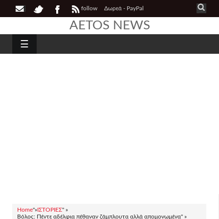
follow
Δωρεά - PayPal
AETOS NEWS
☰
Home
"»
ΙΣΤΟΡΙΕΣ
" »
Βόλος: Πέντε αδέλφια πέθαναν ζάμπλουτα αλλά απομονωμένα" »