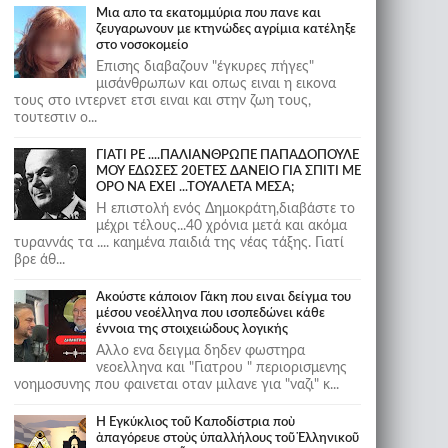
Μια απο τα εκατομμύρια που πανε και
ζευγαρωνουν με κτηνώδες αγρίμια κατέληξε
στο νοσοκομείο
Επισης διαβαζουν "έγκυρες πήγες"
μισάνθρωπων και οπως ειναι η εικονα
τους στο ιντερνετ ετσι ειναι και στην ζωη τους,
τουτεστιν ο...
ΓΙΑΤΙ ΡΕ ....ΠΑΛΙΑΝΘΡΩΠΕ ΠΑΠΑΔΟΠΟΥΛΕ
ΜΟΥ ΕΔΩΣΕΣ 20ΕΤΕΣ ΔΑΝΕΙΟ ΓΙΑ ΣΠΙΤΙ ΜΕ
ΟΡΟ ΝΑ ΕΧΕΙ ...ΤΟΥΑΛΕΤΑ ΜΕΣΑ;
Η επιστολή ενός Δημοκράτη,διαβάστε το
μέχρι τέλους...40 χρόνια μετά και ακόμα
τυραννάς τα .... καημένα παιδιά της νέας τάξης. Γιατί
βρε άθ...
Ακούστε κάποιον Γάκη που ειναι δείγμα του
μέσου νεοέλληνα που ισοπεδώνει κάθε
έννοια της στοιχειώδους λογικής
Αλλο ενα δειγμα δηδεν φωστηρα
νεοελληνα και "Γιατρου " περιορισμενης
νοημοσυνης που φαινεται οταν μιλανε για "ναζι" κ...
Ἡ Ἐγκύκλιος τοῦ Καποδίστρια ποὺ
ἀπαγόρευε στοὺς ὑπαλλήλους τοῦ Ἑλληνικοῦ