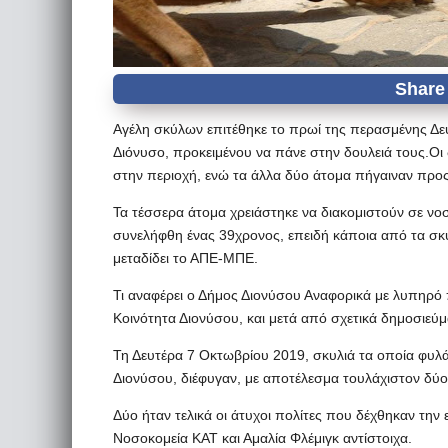
Αγέλη σκύλων επιτέθηκε το πρωί της περασμένης Δε
Διόνυσο, προκειμένου να πάνε στην δουλειά τους.Οι δ
στην περιοχή, ενώ τα άλλα δύο άτομα πήγαιναν προ
Τα τέσσερα άτομα χρειάστηκε να διακομιστούν σε νο
συνελήφθη ένας 39χρονος, επειδή κάποια από τα σκυ
μεταδίδει το ΑΠΕ-ΜΠΕ.
Τι αναφέρει ο Δήμος Διονύσου Αναφορικά με λυπηρό
Κοινότητα Διονύσου, και μετά από σχετικά δημοσιεύμα
Τη Δευτέρα 7 Οκτωβρίου 2019, σκυλιά τα οποία φυλά
Διονύσου, διέφυγαν, με αποτέλεσμα τουλάχιστον δύο 
Δύο ήταν τελικά οι άτυχοι πολίτες που δέχθηκαν την 
Νοσοκομεία ΚΑΤ και Αμαλία Φλέμιγκ αντίστοιχα.