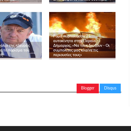
Ρομά πυρπόλησαν 25
αυτοκίνητα στην Περαία -
χόλιο της πλευράς
Δήμαρχος: «Να τους διώξουν - Οι
α το πόρισμα του
συμπολίτες μας κλαίνε τις
τή
περιουσίες τους»
Blogger
Disqus