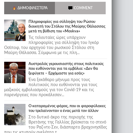
ΔΗΜΟΦΙΛΈΣΤΕΡΑ
COMMENT
Πληροφορίες για σύλληψη του Ρώσου
διοικητή του Στόλου της Mαύρης Θάλασσας
μετά τη βύθιση του «Moskva»
Τις τελευταίες ώρες υπάρχουν
πληροφορίες για σύλληψη του Ιγκόρ
Οσίποφ, του αρχηγού του ρωσικού Στόλου στη
Μαύρη Θάλασσα. Σύμφωνα με τις πλη...
Αυστραλός γερουσιαστής στους πολιτικούς
που ευθύνονται για τα εμβόλια: «Δεν θα
ξεφύγετε – Ερχόμαστε για εσάς»
Ένα ξεκάθαρο μήνυμα προς τους
πολιτικούς που ευθύνονται για τους
μαζικούς εμβολιασμούς για τον Covid-19 και τις
παρενέργειες που προκάλεσαν...
Ο καταραμένος φάρος, που οι φαροφύλακες
του τρελαίνονταν ο ένας μετά τον άλλον
Στο δυτικό άκρο της περιοχής της
Βρετάνης της Γαλλίας βρίσκεται το στενό
του Ραζ-ντε-Σεν, διάσπαρτο βραχονησίδες
που τις κτυπούν ανελέητα τ...