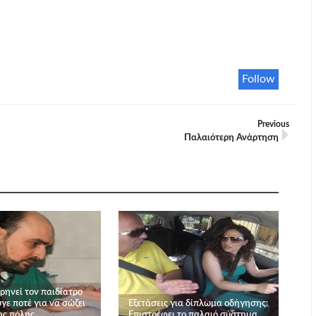
Follow
Previous
Παλαιότερη Ανάρτηση
ρηνεί τον παιδίατρο
γε ποτέ για να σώζει
Εξετάσεις για δίπλωμα οδήγησης:
ης πόλης
Επιστρέφει το παλαιό σύστημα