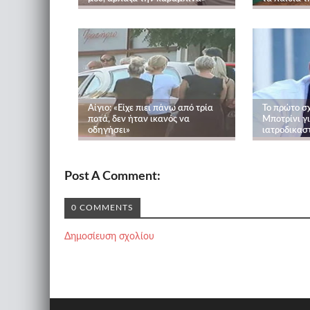
Αίγιο: «Είχε πιει πάνω από τρία
Το πρώτο σ
ποτά, δεν ήταν ικανός να
Μποτρίνι γι
οδηγήσει»
ιατροδικασ
Post A Comment:
0 COMMENTS
Δημοσίευση σχολίου