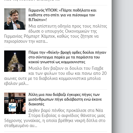
Γερμανός ΥΠΟΙΚ: «Πάρτε ποδήλατο και
καθίστε στο σπίτι για να πιέσουμε τον
Β.Πούτιν»!
Μια απίστευτη οδηγία προς τους πολίτες
έδωσε ο υπουργός Οικονομικών της
Γερμανίας Ρόμπερτ Χάμπεκ, καθώς τους ζήτησε να
περιορίσουν την κατα...
Πάρα την «θεϊκή» βροχή ορδες δούλοι πήγαν
στο σύνταγμα παρέα με τα παράσιτα του
κακού γνωστοί ως κομμουνιστες
Μυαλο δεν βαζουν οι δουλοι του Γιαχβε
και των φυλων του εδω και πανω απο 20
αιωνες ουτε με τα διαβολικα κομμουνιστικα μπολια
εβαλαν μαλ...
Άλλη μια που διάβαζε έγκυρες πήγες των
μισάνθρωπων πήγε αδιάβαστη ενώ έκανε
διακοπές
Δηθεν βαρύ πένθος προκάλεσε στα Νέα
Στύρα Ευβοίας ο αιφνίδιος θάνατος μιας
56χρονης γυναίκας, η οποία βρέθηκε νεκρή δίπλα στο
σταθμευμένο αυ...