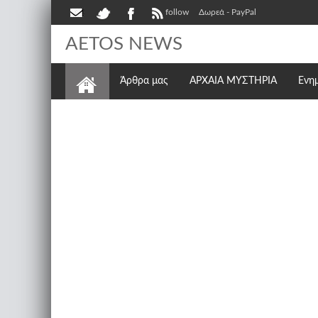
follow
Δωρεά - PayPal
AETOS NEWS
Άρθρα μας
ΑΡΧΑΙΑ ΜΥΣΤΗΡΙΑ
Ενη