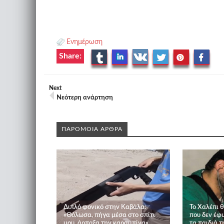
Ενημέρωση
Share:
Next
Νεότερη ανάρτηση
ΠΑΡΟΜΟΙΑ ΑΡΘΡΑ
Διπλό φονικό στην Καβάλα:
Το Χαλέπι θ
«Θόλωσα, πήγα μέσα στο σπίτι
που δεν έφυ
μου, άρπαξα την καραμπίνα»
τα παιδιά τ