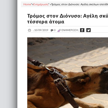
Home
"»
Ενημέρωση
" »
Τρόμος στον Διόνυσο: Αγέλη σκύλων επιτέθ
Τρόμος στον Διόνυσο: Αγέλη σκύ
τέσσερα άτομα
..
10/09/2019
_
0
ΕΝΗΜΈΡΩΣΗ,