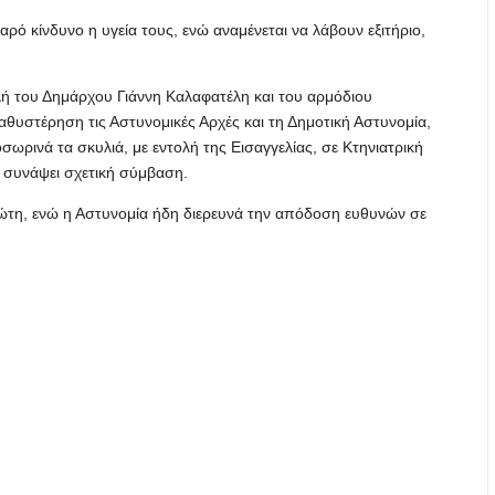
οβαρό κίνδυνο η υγεία τους, ενώ αναμένεται να λάβουν εξιτήριο,
λή του Δημάρχου Γιάννη Καλαφατέλη και του αρμόδιου
αθυστέρηση τις Αστυνομικές Αρχές και τη Δημοτική Αστυνομία,
ωρινά τα σκυλιά, με εντολή της Εισαγγελίας, σε Κτηνιατρική
ι συνάψει σχετική σύμβαση.
διώτη, ενώ η Αστυνομία ήδη διερευνά την απόδοση ευθυνών σε