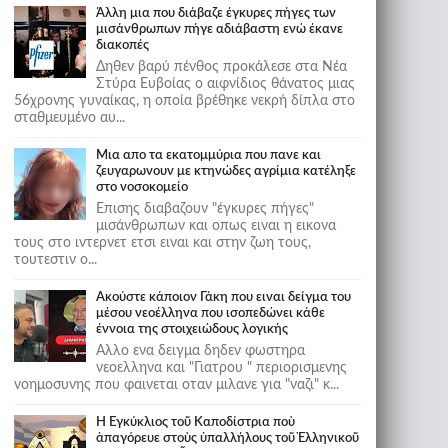
Άλλη μια που διάβαζε έγκυρες πήγες των
μισάνθρωπων πήγε αδιάβαστη ενώ έκανε
διακοπές
Δηθεν βαρύ πένθος προκάλεσε στα Νέα
Στύρα Ευβοίας ο αιφνίδιος θάνατος μιας
56χρονης γυναίκας, η οποία βρέθηκε νεκρή δίπλα στο
σταθμευμένο αυ...
Μια απο τα εκατομμύρια που πανε και
ζευγαρωνουν με κτηνώδες αγρίμια κατέληξε
στο νοσοκομείο
Επισης διαβαζουν "έγκυρες πήγες"
μισάνθρωπων και οπως ειναι η εικονα
τους στο ιντερνετ ετσι ειναι και στην ζωη τους,
τουτεστιν ο...
Ακούστε κάποιον Γάκη που ειναι δείγμα του
μέσου νεοέλληνα που ισοπεδώνει κάθε
έννοια της στοιχειώδους λογικής
Αλλο ενα δειγμα δηδεν φωστηρα
νεοελληνα και "Γιατρου " περιορισμενης
νοημοσυνης που φαινεται οταν μιλανε για "ναζι" κ...
Ἡ Ἐγκύκλιος τοῦ Καποδίστρια ποὺ
ἀπαγόρευε στοὺς ὑπαλλήλους τοῦ Ἑλληνικοῦ