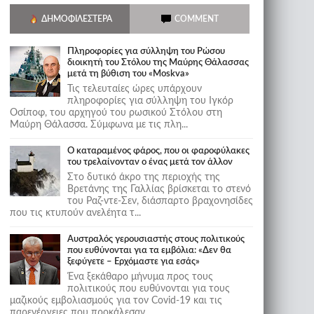
ΔΗΜΟΦΙΛΈΣΤΕΡΑ
COMMENT
Πληροφορίες για σύλληψη του Ρώσου
διοικητή του Στόλου της Mαύρης Θάλασσας
μετά τη βύθιση του «Moskva»
Τις τελευταίες ώρες υπάρχουν
πληροφορίες για σύλληψη του Ιγκόρ
Οσίποφ, του αρχηγού του ρωσικού Στόλου στη
Μαύρη Θάλασσα. Σύμφωνα με τις πλη...
Ο καταραμένος φάρος, που οι φαροφύλακες
του τρελαίνονταν ο ένας μετά τον άλλον
Στο δυτικό άκρο της περιοχής της
Βρετάνης της Γαλλίας βρίσκεται το στενό
του Ραζ-ντε-Σεν, διάσπαρτο βραχονησίδες
που τις κτυπούν ανελέητα τ...
Αυστραλός γερουσιαστής στους πολιτικούς
που ευθύνονται για τα εμβόλια: «Δεν θα
ξεφύγετε – Ερχόμαστε για εσάς»
Ένα ξεκάθαρο μήνυμα προς τους
πολιτικούς που ευθύνονται για τους
μαζικούς εμβολιασμούς για τον Covid-19 και τις
παρενέργειες που προκάλεσαν...