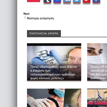
Next
Νεότερη ανάρτηση
ΠΑΡΟΜΟΙΑ ΑΡΘΡΑ
Γάκης: «Καταλάβατε γιατί δίδεται
Γώγος: «Η έ
η έγκριση των
οφείλεται 
«επικαιροποιημένων» εμβολίων
επί δύο χρό
χωρίς κλινικές μελέτες;»
lockdowns»