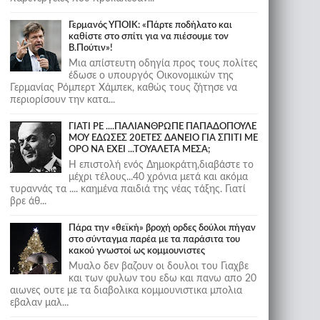
Γερμανός ΥΠΟΙΚ: «Πάρτε ποδήλατο και
καθίστε στο σπίτι για να πιέσουμε τον
Β.Πούτιν»!
Μια απίστευτη οδηγία προς τους πολίτες
έδωσε ο υπουργός Οικονομικών της
Γερμανίας Ρόμπερτ Χάμπεκ, καθώς τους ζήτησε να
περιορίσουν την κατα...
ΓΙΑΤΙ ΡΕ ....ΠΑΛΙΑΝΘΡΩΠΕ ΠΑΠΑΔΟΠΟΥΛΕ
ΜΟΥ ΕΔΩΣΕΣ 20ΕΤΕΣ ΔΑΝΕΙΟ ΓΙΑ ΣΠΙΤΙ ΜΕ
ΟΡΟ ΝΑ ΕΧΕΙ ...ΤΟΥΑΛΕΤΑ ΜΕΣΑ;
Η επιστολή ενός Δημοκράτη,διαβάστε το
μέχρι τέλους...40 χρόνια μετά και ακόμα
τυραννάς τα .... καημένα παιδιά της νέας τάξης. Γιατί
βρε άθ...
Πάρα την «θεϊκή» βροχή ορδες δούλοι πήγαν
στο σύνταγμα παρέα με τα παράσιτα του
κακού γνωστοί ως κομμουνιστες
Μυαλο δεν βαζουν οι δουλοι του Γιαχβε
και των φυλων του εδω και πανω απο 20
αιωνες ουτε με τα διαβολικα κομμουνιστικα μπολια
εβαλαν μαλ...