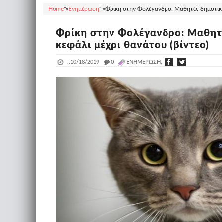
Home
"»
Ενημέρωση
" »
Φρίκη στην Φολέγανδρο: Μαθητές δημοτικού
Φρίκη στην Φολέγανδρο: Μαθητέ
κεφάλι μέχρι θανάτου (βίντεο)
..
10/18/2019
_
0
ΕΝΗΜΈΡΩΣΗ,