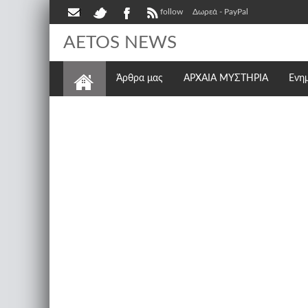
follow
Δωρεά - PayPal
AETOS NEWS
Άρθρα μας
ΑΡΧΑΙΑ ΜΥΣΤΗΡΙΑ
Ενη