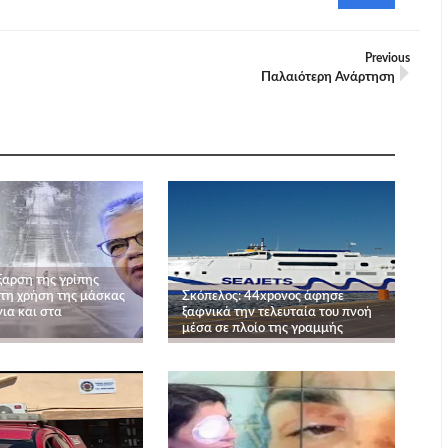
Previous
Παλαιότερη Ανάρτηση
ξαρση της γρίπης
στη χρήση της μάσκας
Σκόπελος: 44xpονος άφησε
νια και στα
ξαφνικά την τελευταία του πνοή
μέσα σε πλοίο της γραμμής