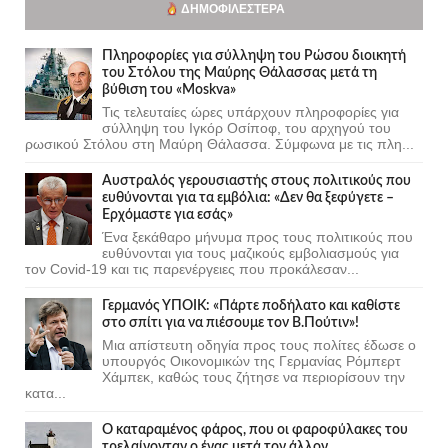
ΔΗΜΟΦΙΛΈΣΤΕΡΑ
Πληροφορίες για σύλληψη του Ρώσου διοικητή
του Στόλου της Mαύρης Θάλασσας μετά τη
βύθιση του «Moskva»
Τις τελευταίες ώρες υπάρχουν πληροφορίες για
σύλληψη του Ιγκόρ Οσίποφ, του αρχηγού του
ρωσικού Στόλου στη Μαύρη Θάλασσα. Σύμφωνα με τις πλη...
Αυστραλός γερουσιαστής στους πολιτικούς που
ευθύνονται για τα εμβόλια: «Δεν θα ξεφύγετε –
Ερχόμαστε για εσάς»
Ένα ξεκάθαρο μήνυμα προς τους πολιτικούς που
ευθύνονται για τους μαζικούς εμβολιασμούς για
τον Covid-19 και τις παρενέργειες που προκάλεσαν...
Γερμανός ΥΠΟΙΚ: «Πάρτε ποδήλατο και καθίστε
στο σπίτι για να πιέσουμε τον Β.Πούτιν»!
Μια απίστευτη οδηγία προς τους πολίτες έδωσε ο
υπουργός Οικονομικών της Γερμανίας Ρόμπερτ
Χάμπεκ, καθώς τους ζήτησε να περιορίσουν την
κατα...
Ο καταραμένος φάρος, που οι φαροφύλακες του
τρελαίνονταν ο ένας μετά τον άλλον