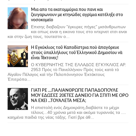
Μια απο τα εκατομμύρια που πανε και
ζευγαρωνουν με κτηνώδες αγρίμια κατέληξε στο
νοσοκομείο
Επισης διαβαζουν "έγκυρες πήγες" μισάνθρωπων
και οπως ειναι η εικονα τους στο ιντερνετ ετσι ειναι
και στην ζωη τους, τουτεστιν ο...
Ἡ Ἐγκύκλιος τοῦ Καποδίστρια ποὺ ἀπαγόρευε
στοὺς ὑπαλλήλους τοῦ Ἑλληνικοῦ Δημοσίου νὰ
εἶναι Τέκτονες!
Ο ΚΥΒΕΡΝΗΤΗΣ ΤΗΣ ΕΛΛΑΔΟΣ ΕΓΚΥΚΛΙΟΣ ΑΡ.
2953 Πρὸς τὸ Πανελλήνιον Πρὸς τοὺς κατὰ τὸ
Αἰγαῖον Πέλαγος καὶ τὴν Πελοπόννησον Ἐκτάκτους
Ἐπιτρόπο...
ΓΙΑΤΙ ΡΕ ....ΠΑΛΙΑΝΘΡΩΠΕ ΠΑΠΑΔΟΠΟΥΛΕ
ΜΟΥ ΕΔΩΣΕΣ 20ΕΤΕΣ ΔΑΝΕΙΟ ΓΙΑ ΣΠΙΤΙ ΜΕ ΟΡΟ
ΝΑ ΕΧΕΙ ...ΤΟΥΑΛΕΤΑ ΜΕΣΑ;
Η επιστολή ενός Δημοκράτη,διαβάστε το μέχρι
τέλους...40 χρόνια μετά και ακόμα τυραννάς τα ....
καημένα παιδιά της νέας τάξης. Γιατί βρε άθ...