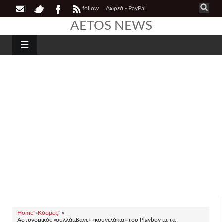
follow
Δωρεά - PayPal
AETOS NEWS
☰
Home
"»
Κόσμος
" »
Αστυνομικός «συλλάμβανε» «κουνελάκια» του Playboy με τα