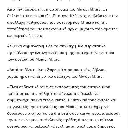
Από την πλευρά της, η αστυνομία του Μαϊάμι Μπιτς, σε
δήλωσή του επικεφαλής, Ρίτσαρντ Κλέμεντς, επιβεβαίωσε την
απαλλαγή καθηκόντων του αστυνομικού Μπίκερ και την
τοποθέτησή του σε υποχρεωτική αργία, μέχρι το πόρισμα της
εσωτερικής έρευνας.
Αξίζει να σημειώσουμε ότι το συγκεκριμένο περιστατικό
προκάλεσε την έντονη αντίδραση της τοπικής κοινωνίας και
των αρχών του Μαϊάμι Μπιτς.
«Αυτά τα βίντεο είναι εξαιρετικά ντροπιαστικά», δήλωσε,
χαρακτηριστικά, δημοτικό στέλεχος του Μαϊάμι Μπιτς.
«Είναι αηδιαστικό ότι ένας εκπρόσωπος του αστυνομικού
τμήματος και της πόλης στο σύνολό της διάλεξε να
συμμετάσχει σε ένα τέτοιο βίντεο. Εξευτέλισε τους άντρες και
τις γυναίκες της αστυνομίας του Μαϊάμι, που καθημερινά
δουλεύουν σκληρά για να υπηρετήσουν και να προστατεύσουν
την κοινωνία μας, από ελεεινές πράξεις όπως το τραφίκινγκ
ανθρώπων και σεξουαλικά εγκλήματα, σχολίασε ο δημοτικός