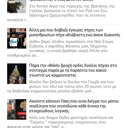
Στο δυτικό άκρο της περιοχής της Βρετάνης της
Γαλλίας βρίσκεται το στενό του Ραζ-ντε-Σεν,
διάσπαρτο βραχονησίδες που τις κτυπούν
ανελέητα τ...
Άλλη μια που διάβαζε έγκυρες πήγες των
μισάνθρωπων πήγε αδιάβαστη ενώ έκανε διακοπές
Δηθεν βαρύ πένθος προκάλεσε στα Νέα Στύρα
Ευβοίας ο αιφνίδιος θάνατος μιας 56χρονης
γυναίκας, η οποία βρέθηκε νεκρή δίπλα στο
σταθμευμένο αυ...
Πάρα την «θεϊκή» βροχή ορδες δούλοι πήγαν στο
σύνταγμα παρέα με τα παράσιτα του κακού
γνωστοί ως κομμουνιστες
Μυαλο δεν βαζουν οι δουλοι του Γιαχβε και των
φυλων του εδω και πανω απο 20 αιωνες ουτε με
τα διαβολικα κομμουνιστικα μπολια εβαλαν μαλ...
Ακούστε κάποιον Γάκη που ειναι δείγμα του μέσου
νεοέλληνα που ισοπεδώνει κάθε έννοια της
στοιχειώδους λογικής
Αλλο ενα δειγμα δηδεν φωστηρα νεοελληνα και
"Γιατρου " περιορισμενης νοημοσυνης που
φαινεται οταν μιλανε για "ναζι" κ...