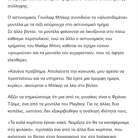
σύλληψης.
O αστυνομικός Γουίλιαμ Μπίκερ συνοδεύει τα «αλυσοδεμένα»
μοντέλα με τα σέξι εσώρουχα στο αστυνομικό τμήμα
Σε άλλο βίντεο, τα μοντέλα φαίνονται να λικνίζονται στο πίσω
κάθισμα περιπολικού, ενώ σε άλλο ο αστυνομικός του
τμήματος του Μαϊάμι Μπιτς κάθεται σε όχημα τύπου
«γουρούνα» και τα μοντέλα τον ευχαριστούν, που τις άφησε
ελεύθερες.
«Κανένα πρόβλημα, Απολαύστε την κοινωνία, μου αρέσει να
προστατεύω και να υπηρετώ. Να έχετε μια όμορφη ημέρα,
κυρίες», ακούγεται ο Μπίκερ να λέει στο βίντεο.
Αξίζει να σημειώσουμε ότι μια από τις γυναίκες είναι η Φράνια
Τζέιμς, ένα από τα μοντέλα του Playboy. Για τις άλλες δυο
κοπέλες, ωστόσο, δεν εξακριβώθηκε η ανάλογη ιδιότητά τους.
«Τα καλά κορίτσια έγιναν κακά. Νομίζετε ότι θα τα καταφέρναμε
στη φυλακή», σχολιάζει ένα από τα άλλα δύο κορίτσια, που
ανήρτησε το βίντεο στον λογαριασμό της στο Instagram.