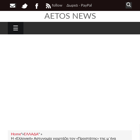
follow
Δωρεά - PayPal
AETOS NEWS
☰
Home
"»
ΕΛΛΑΔΑ
" »
Η «Ελληνική» Αστυνομία γιορτάζει τον «Προστάτης» της μ΄ένα