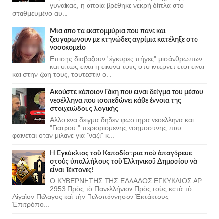
γυναίκας, η οποία βρέθηκε νεκρή δίπλα στο
σταθμευμένο αυ...
Μια απο τα εκατομμύρια που πανε και
ζευγαρωνουν με κτηνώδες αγρίμια κατέληξε στο
νοσοκομείο
Επισης διαβαζουν "έγκυρες πήγες" μισάνθρωπων
και οπως ειναι η εικονα τους στο ιντερνετ ετσι ειναι
και στην ζωη τους, τουτεστιν ο...
Ακούστε κάποιον Γάκη που ειναι δείγμα του μέσου
νεοέλληνα που ισοπεδώνει κάθε έννοια της
στοιχειώδους λογικής
Αλλο ενα δειγμα δηδεν φωστηρα νεοελληνα και
"Γιατρου " περιορισμενης νοημοσυνης που
φαινεται οταν μιλανε για "ναζι" κ...
Ἡ Ἐγκύκλιος τοῦ Καποδίστρια ποὺ ἀπαγόρευε
στοὺς ὑπαλλήλους τοῦ Ἑλληνικοῦ Δημοσίου νὰ
εἶναι Τέκτονες!
Ο ΚΥΒΕΡΝΗΤΗΣ ΤΗΣ ΕΛΛΑΔΟΣ ΕΓΚΥΚΛΙΟΣ ΑΡ.
2953 Πρὸς τὸ Πανελλήνιον Πρὸς τοὺς κατὰ τὸ
Αἰγαῖον Πέλαγος καὶ τὴν Πελοπόννησον Ἐκτάκτους
Ἐπιτρόπο...