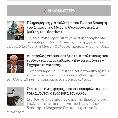
ΔΗΜΟΦΙΛΈΣΤΕΡΑ
Πληροφορίες για σύλληψη του Ρώσου διοικητή
του Στόλου της Mαύρης Θάλασσας μετά τη
βύθιση του «Moskva»
Τις τελευταίες ώρες υπάρχουν πληροφορίες για
σύλληψη του Ιγκόρ Οσίποφ, του αρχηγού του
ρωσικού Στόλου στη Μαύρη Θάλασσα. Σύμφωνα με τις πλη...
Αυστραλός γερουσιαστής στους πολιτικούς που
ευθύνονται για τα εμβόλια: «Δεν θα ξεφύγετε –
Ερχόμαστε για εσάς»
Ένα ξεκάθαρο μήνυμα προς τους πολιτικούς που
ευθύνονται για τους μαζικούς εμβολιασμούς για
τον Covid-19 και τις παρενέργειες που προκάλεσαν...
Ο καταραμένος φάρος, που οι φαροφύλακες του
τρελαίνονταν ο ένας μετά τον άλλον
Στο δυτικό άκρο της περιοχής της Βρετάνης της
Γαλλίας βρίσκεται το στενό του Ραζ-ντε-Σεν,
διάσπαρτο βραχονησίδες που τις κτυπούν
ανελέητα τ...