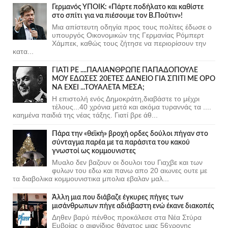
Γερμανός ΥΠΟΙΚ: «Πάρτε ποδήλατο και καθίστε
στο σπίτι για να πιέσουμε τον Β.Πούτιν»!
Μια απίστευτη οδηγία προς τους πολίτες έδωσε ο
υπουργός Οικονομικών της Γερμανίας Ρόμπερτ
Χάμπεκ, καθώς τους ζήτησε να περιορίσουν την
κατα...
ΓΙΑΤΙ ΡΕ ....ΠΑΛΙΑΝΘΡΩΠΕ ΠΑΠΑΔΟΠΟΥΛΕ
ΜΟΥ ΕΔΩΣΕΣ 20ΕΤΕΣ ΔΑΝΕΙΟ ΓΙΑ ΣΠΙΤΙ ΜΕ ΟΡΟ
ΝΑ ΕΧΕΙ ...ΤΟΥΑΛΕΤΑ ΜΕΣΑ;
Η επιστολή ενός Δημοκράτη,διαβάστε το μέχρι
τέλους...40 χρόνια μετά και ακόμα τυραννάς τα ....
καημένα παιδιά της νέας τάξης. Γιατί βρε άθ...
Πάρα την «θεϊκή» βροχή ορδες δούλοι πήγαν στο
σύνταγμα παρέα με τα παράσιτα του κακού
γνωστοί ως κομμουνιστες
Μυαλο δεν βαζουν οι δουλοι του Γιαχβε και των
φυλων του εδω και πανω απο 20 αιωνες ουτε με
τα διαβολικα κομμουνιστικα μπολια εβαλαν μαλ...
Άλλη μια που διάβαζε έγκυρες πήγες των
μισάνθρωπων πήγε αδιάβαστη ενώ έκανε διακοπές
Δηθεν βαρύ πένθος προκάλεσε στα Νέα Στύρα
Ευβοίας ο αιφνίδιος θάνατος μιας 56χρονης