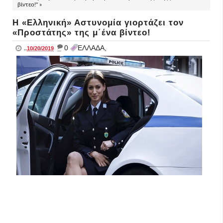
βίντεο!" »
Η «Ελληνική» Αστυνομία γιορτάζει τον
«Προστάτης» της μ΄ένα βίντεο!
_
0
ΕΛΛΑΔΑ,
..
10/20/2019