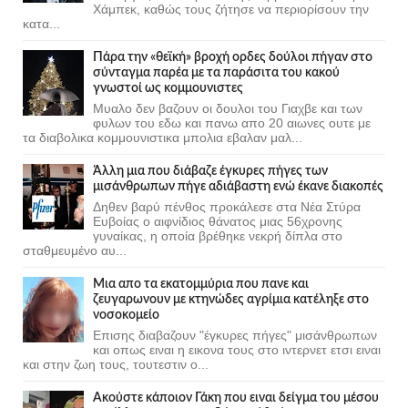
Χάμπεκ, καθώς τους ζήτησε να περιορίσουν την
κατα...
Πάρα την «θεϊκή» βροχή ορδες δούλοι πήγαν στο
σύνταγμα παρέα με τα παράσιτα του κακού
γνωστοί ως κομμουνιστες
Μυαλο δεν βαζουν οι δουλοι του Γιαχβε και των
φυλων του εδω και πανω απο 20 αιωνες ουτε με
τα διαβολικα κομμουνιστικα μπολια εβαλαν μαλ...
Άλλη μια που διάβαζε έγκυρες πήγες των
μισάνθρωπων πήγε αδιάβαστη ενώ έκανε διακοπές
Δηθεν βαρύ πένθος προκάλεσε στα Νέα Στύρα
Ευβοίας ο αιφνίδιος θάνατος μιας 56χρονης
γυναίκας, η οποία βρέθηκε νεκρή δίπλα στο
σταθμευμένο αυ...
Μια απο τα εκατομμύρια που πανε και
ζευγαρωνουν με κτηνώδες αγρίμια κατέληξε στο
νοσοκομείο
Επισης διαβαζουν "έγκυρες πήγες" μισάνθρωπων
και οπως ειναι η εικονα τους στο ιντερνετ ετσι ειναι
και στην ζωη τους, τουτεστιν ο...
Ακούστε κάποιον Γάκη που ειναι δείγμα του μέσου