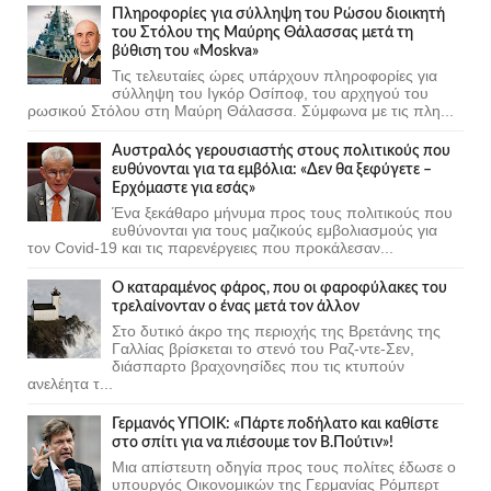
Πληροφορίες για σύλληψη του Ρώσου διοικητή
του Στόλου της Mαύρης Θάλασσας μετά τη
βύθιση του «Moskva»
Τις τελευταίες ώρες υπάρχουν πληροφορίες για
σύλληψη του Ιγκόρ Οσίποφ, του αρχηγού του
ρωσικού Στόλου στη Μαύρη Θάλασσα. Σύμφωνα με τις πλη...
Αυστραλός γερουσιαστής στους πολιτικούς που
ευθύνονται για τα εμβόλια: «Δεν θα ξεφύγετε –
Ερχόμαστε για εσάς»
Ένα ξεκάθαρο μήνυμα προς τους πολιτικούς που
ευθύνονται για τους μαζικούς εμβολιασμούς για
τον Covid-19 και τις παρενέργειες που προκάλεσαν...
Ο καταραμένος φάρος, που οι φαροφύλακες του
τρελαίνονταν ο ένας μετά τον άλλον
Στο δυτικό άκρο της περιοχής της Βρετάνης της
Γαλλίας βρίσκεται το στενό του Ραζ-ντε-Σεν,
διάσπαρτο βραχονησίδες που τις κτυπούν
ανελέητα τ...
Γερμανός ΥΠΟΙΚ: «Πάρτε ποδήλατο και καθίστε
στο σπίτι για να πιέσουμε τον Β.Πούτιν»!
Μια απίστευτη οδηγία προς τους πολίτες έδωσε ο
υπουργός Οικονομικών της Γερμανίας Ρόμπερτ