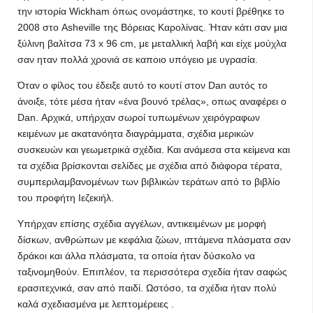
την ιστορία Wickham όπως ονομάστηκε, το κουτί βρέθηκε το
2008 στο Asheville της Βόρειας Καρολίνας. Ήταν κάτι σαν μια
ξύλινη βαλίτσα 73 x 96 cm, με μεταλλική λαβή και είχε μούχλα
σαν ηταν πολλά χρονιά σε καποιο υπόγειο με υγρασία.
Όταν ο φίλος του έδειξε αυτό το κουτί στον Dan αυτός το
άνοιξε, τότε μέσα ήταν «ένα βουνό τρέλας», οπως αναφέρει ο
Dan. Αρχικά, υπήρχαν σωροί τυπωμένων χειρόγραφων
κειμένων με ακατανόητα διαγράμματα, σχέδια μερικών
συσκευών και γεωμετρικά σχέδια. Και ανάμεσα στα κείμενα και
τα σχέδια βρίσκονται σελίδες με σχέδια από διάφορα τέρατα,
συμπεριλαμβανομένων των βιβλικών τεράτων από το βιβλίο
του προφήτη Ιεζεκιήλ.
Υπήρχαν επίσης σχέδια αγγέλων, αντικειμένων με μορφή
δίσκων, ανθρώπων με κεφάλια ζώων, ιπτάμενα πλάσματα σαν
δράκοι και άλλα πλάσματα, τα οποία ήταν δύσκολο να
ταξινομηθούν. Επιπλέον, τα περισσότερα σχεδία ήταν σαφώς
ερασιτεχνικά, σαν από παιδί. Ωστόσο, τα σχέδια ήταν πολύ
καλά σχεδιασμένα με λεπτομέρειες .