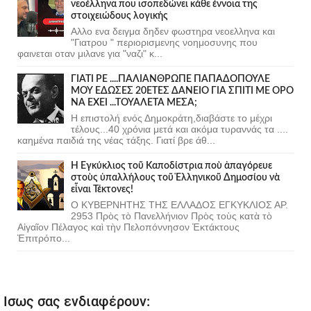
νεοέλληνα που ισοπεδώνει κάθε έννοια της
στοιχειώδους λογικής
Αλλο ενα δειγμα δηδεν φωστηρα νεοελληνα και
"Γιατρου " περιορισμενης νοημοσυνης που
φαινεται οταν μιλανε για "ναζι" κ...
ΓΙΑΤΙ ΡΕ ....ΠΑΛΙΑΝΘΡΩΠΕ ΠΑΠΑΔΟΠΟΥΛΕ
ΜΟΥ ΕΔΩΣΕΣ 20ΕΤΕΣ ΔΑΝΕΙΟ ΓΙΑ ΣΠΙΤΙ ΜΕ ΟΡΟ
ΝΑ ΕΧΕΙ ...ΤΟΥΑΛΕΤΑ ΜΕΣΑ;
Η επιστολή ενός Δημοκράτη,διαβάστε το μέχρι
τέλους...40 χρόνια μετά και ακόμα τυραννάς τα ....
καημένα παιδιά της νέας τάξης. Γιατί βρε άθ...
Ἡ Ἐγκύκλιος τοῦ Καποδίστρια ποὺ ἀπαγόρευε
στοὺς ὑπαλλήλους τοῦ Ἑλληνικοῦ Δημοσίου νὰ
εἶναι Τέκτονες!
Ο ΚΥΒΕΡΝΗΤΗΣ ΤΗΣ ΕΛΛΑΔΟΣ ΕΓΚΥΚΛΙΟΣ ΑΡ.
2953 Πρὸς τὸ Πανελλήνιον Πρὸς τοὺς κατὰ τὸ
Αἰγαῖον Πέλαγος καὶ τὴν Πελοπόννησον Ἐκτάκτους
Ἐπιτρόπο...