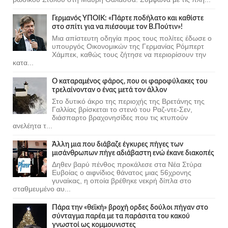
Γερμανός ΥΠΟΙΚ: «Πάρτε ποδήλατο και καθίστε
στο σπίτι για να πιέσουμε τον Β.Πούτιν»!
Μια απίστευτη οδηγία προς τους πολίτες έδωσε ο
υπουργός Οικονομικών της Γερμανίας Ρόμπερτ
Χάμπεκ, καθώς τους ζήτησε να περιορίσουν την
κατα...
Ο καταραμένος φάρος, που οι φαροφύλακες του
τρελαίνονταν ο ένας μετά τον άλλον
Στο δυτικό άκρο της περιοχής της Βρετάνης της
Γαλλίας βρίσκεται το στενό του Ραζ-ντε-Σεν,
διάσπαρτο βραχονησίδες που τις κτυπούν
ανελέητα τ...
Άλλη μια που διάβαζε έγκυρες πήγες των
μισάνθρωπων πήγε αδιάβαστη ενώ έκανε διακοπές
Δηθεν βαρύ πένθος προκάλεσε στα Νέα Στύρα
Ευβοίας ο αιφνίδιος θάνατος μιας 56χρονης
γυναίκας, η οποία βρέθηκε νεκρή δίπλα στο
σταθμευμένο αυ...
Πάρα την «θεϊκή» βροχή ορδες δούλοι πήγαν στο
σύνταγμα παρέα με τα παράσιτα του κακού
γνωστοί ως κομμουνιστες