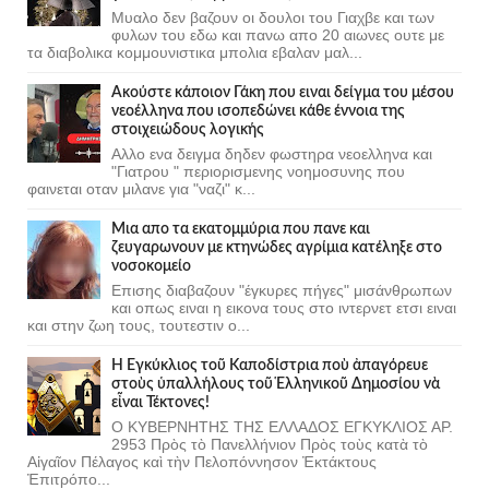
Μυαλο δεν βαζουν οι δουλοι του Γιαχβε και των
φυλων του εδω και πανω απο 20 αιωνες ουτε με
τα διαβολικα κομμουνιστικα μπολια εβαλαν μαλ...
Ακούστε κάποιον Γάκη που ειναι δείγμα του μέσου
νεοέλληνα που ισοπεδώνει κάθε έννοια της
στοιχειώδους λογικής
Αλλο ενα δειγμα δηδεν φωστηρα νεοελληνα και
"Γιατρου " περιορισμενης νοημοσυνης που
φαινεται οταν μιλανε για "ναζι" κ...
Μια απο τα εκατομμύρια που πανε και
ζευγαρωνουν με κτηνώδες αγρίμια κατέληξε στο
νοσοκομείο
Επισης διαβαζουν "έγκυρες πήγες" μισάνθρωπων
και οπως ειναι η εικονα τους στο ιντερνετ ετσι ειναι
και στην ζωη τους, τουτεστιν ο...
Ἡ Ἐγκύκλιος τοῦ Καποδίστρια ποὺ ἀπαγόρευε
στοὺς ὑπαλλήλους τοῦ Ἑλληνικοῦ Δημοσίου νὰ
εἶναι Τέκτονες!
Ο ΚΥΒΕΡΝΗΤΗΣ ΤΗΣ ΕΛΛΑΔΟΣ ΕΓΚΥΚΛΙΟΣ ΑΡ.
2953 Πρὸς τὸ Πανελλήνιον Πρὸς τοὺς κατὰ τὸ
Αἰγαῖον Πέλαγος καὶ τὴν Πελοπόννησον Ἐκτάκτους
Ἐπιτρόπο...