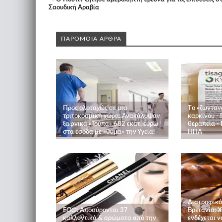
Σαουδική Αραβία
ΠΑΡΟΜΟΙΑ ΑΡΘΡΑ
Προς ολοταχώς σε μια
Tο «ζωνταν
τριτοκοσμική χώρα: Ανακάλυψαν
καρκίνου - 
ξαφνικά «Τρύπα» 682 εκατ. ευρώ
θεραπεία - 
στα έσοδα με «θύμα» την Υγεία!
ΗΠΑ
Διατροφικό
ΕΟΦ: Αποσύρονται 37
Βρετανία: Χ
καλλυντικά & αρώματα από την
ενδέχεται 