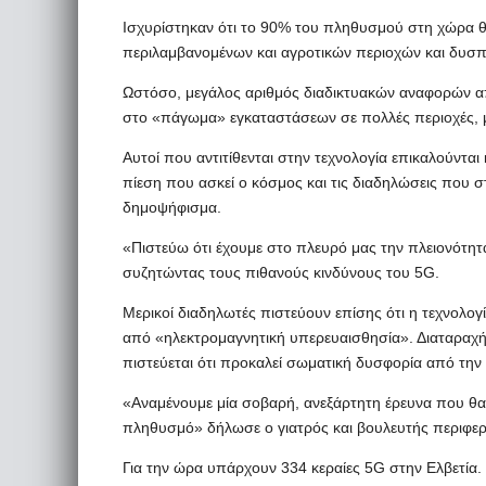
Ισχυρίστηκαν ότι το 90% του πληθυσμού στη χώρα θα
περιλαμβανομένων και αγροτικών περιοχών και δυσπρ
Ωστόσο, μεγάλος αριθμός διαδικτυακών αναφορών από
στο «πάγωμα» εγκαταστάσεων σε πολλές περιοχές, μ
Αυτοί που αντιτίθενται στην τεχνολογία επικαλούνται 
πίεση που ασκεί ο κόσμος και τις διαδηλώσεις που σ
δημοψήφισμα.
«Πιστεύω ότι έχουμε στο πλευρό μας την πλειονότ
συζητώντας τους πιθανούς κινδύνους του 5G.
Μερικοί διαδηλωτές πιστεύουν επίσης ότι η τεχνολο
από «ηλεκτρομαγνητική υπερευαισθησία». Διαταραχή 
πιστεύεται ότι προκαλεί σωματική δυσφορία από την έ
«Αναμένουμε μία σοβαρή, ανεξάρτητη έρευνα που θα δε
πληθυσμό» δήλωσε ο γιατρός και βουλευτής περιφερ
Για την ώρα υπάρχουν 334 κεραίες 5G στην Ελβετία.