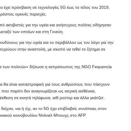
 έχει πρόσβαση σε τεχνολογίες 5G έως το τέλος του 2019,
όσιτες ορεινές περιοχές.
 ακτιβιστές για την υγεία και ανήσυχους πολίτες οδήγησαν
εταξύ των οποίων και στη Γενεύη.
κινδύνους για την υγεία και το περιβάλλον ως τον λόγο για την
τοχεύουν στην αναστολή, με σκοπό να τεθεί το ζήτημα σε
ητα των πολιτών» δήλωσε η εκπρόσωπος της NGO Fequencia
γία θα είναι καταστροφική για τους ανθρώπους που πάσχουν
που παρότι δεν αναγνωρίζεται ως ιατρική ασθένεια,
κθεση σε κινητά τηλέφωνα, wifi ρούτερ και άλλα γκάτζετ.
ίχνει, ναι ή όχι, αν το 5G έχει επιβλαβείς συνέπειες στον
ειακού κοινοβουλίου Ντάνιελ Μπουχς στο AFP.