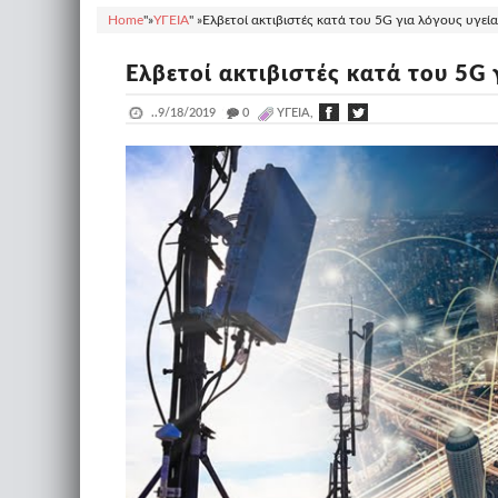
Home
"»
ΥΓΕΙΑ
" »
Ελβετοί ακτιβιστές κατά του 5G για λόγους υγεία
Ελβετοί ακτιβιστές κατά του 5G 
..
9/18/2019
_
0
ΥΓΕΙΑ,