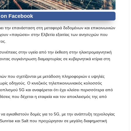
έρει την επανάσταση στη μεταφορά δεδομένων και επικοινωνιών
χουν «παγώσει» στην Ελβετία εξαιτίας των ανησυχιών που
τος.
ς συνέπειες στην υγεία από την έκθεση στην ηλεκτρομαγνητική
άζοντας συγκέντρωση διαμαρτυρίας σε κυβερνητικά κτίρια στη
ογιών που σχετίζονται με μετάδοση πληροφοριών ε υψηλές
χωρίς οδηγούς. Ο κινεζικός τηλεπικοινωνιακός κολοσσός
οπλισμού 5G και αναφέρεται ότι έχει κλείσει περισσότερα από
έσεις που δέχεται η εταιρεία και τον αποκλεισμός της από
να εγκαθιστούν δομές για το 5G, με την ανάπτυξη τεχνολογίας
, Sunrise και Salt που προχώρησαν σε μεγάλη διαφημιστική