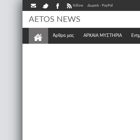
follow
Δωρεά - PayPal
AETOS NEWS
Άρθρα μας
ΑΡΧΑΙΑ ΜΥΣΤΗΡΙΑ
Ενη