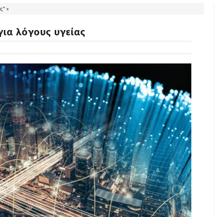
ς" »
για λόγους υγείας