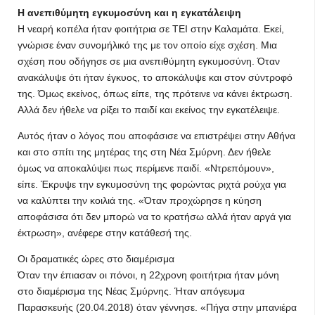
Η ανεπιθύμητη εγκυμοσύνη και η εγκατάλειψη
Η νεαρή κοπέλα ήταν φοιτήτρια σε ΤΕΙ στην Καλαμάτα. Εκεί,
γνώρισε έναν συνομήλικό της με τον οποίο είχε σχέση. Μια
σχέση που οδήγησε σε μια ανεπιθύμητη εγκυμοσύνη. Όταν
ανακάλυψε ότι ήταν έγκυος, το αποκάλυψε και στον σύντροφό
της. Όμως εκείνος, όπως είπε, της πρότεινε να κάνει έκτρωση.
Αλλά δεν ήθελε να ρίξει το παιδί και εκείνος την εγκατέλειψε.
Αυτός ήταν ο λόγος που αποφάσισε να επιστρέψει στην Αθήνα
και στο σπίτι της μητέρας της στη Νέα Σμύρνη. Δεν ήθελε
όμως να αποκαλύψει πως περίμενε παιδί. «Ντρεπόμουν»,
είπε. Έκρυψε την εγκυμοσύνη της φορώντας ριχτά ρούχα για
να καλύπτει την κοιλιά της. «Όταν προχώρησε η κύηση
αποφάσισα ότι δεν μπορώ να το κρατήσω αλλά ήταν αργά για
έκτρωση», ανέφερε στην κατάθεσή της.
Οι δραματικές ώρες στο διαμέρισμα
Όταν την έπιασαν οι πόνοι, η 22χρονη φοιτήτρια ήταν μόνη
στο διαμέρισμα της Νέας Σμύρνης. Ήταν απόγευμα
Παρασκευής (20.04.2018) όταν γέννησε. «Πήγα στην μπανιέρα