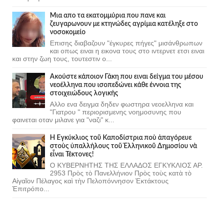
Μια απο τα εκατομμύρια που πανε και
ζευγαρωνουν με κτηνώδες αγρίμια κατέληξε στο
νοσοκομείο
Επισης διαβαζουν "έγκυρες πήγες" μισάνθρωπων
και οπως ειναι η εικονα τους στο ιντερνετ ετσι ειναι
και στην ζωη τους, τουτεστιν ο...
Ακούστε κάποιον Γάκη που ειναι δείγμα του μέσου
νεοέλληνα που ισοπεδώνει κάθε έννοια της
στοιχειώδους λογικής
Αλλο ενα δειγμα δηδεν φωστηρα νεοελληνα και
"Γιατρου " περιορισμενης νοημοσυνης που
φαινεται οταν μιλανε για "ναζι" κ...
Ἡ Ἐγκύκλιος τοῦ Καποδίστρια ποὺ ἀπαγόρευε
στοὺς ὑπαλλήλους τοῦ Ἑλληνικοῦ Δημοσίου νὰ
εἶναι Τέκτονες!
Ο ΚΥΒΕΡΝΗΤΗΣ ΤΗΣ ΕΛΛΑΔΟΣ ΕΓΚΥΚΛΙΟΣ ΑΡ.
2953 Πρὸς τὸ Πανελλήνιον Πρὸς τοὺς κατὰ τὸ
Αἰγαῖον Πέλαγος καὶ τὴν Πελοπόννησον Ἐκτάκτους
Ἐπιτρόπο...