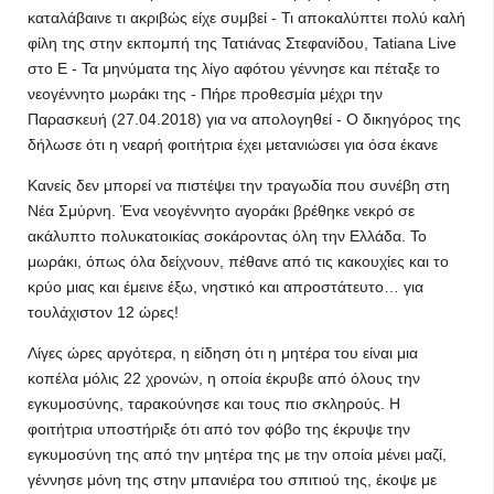
καταλάβαινε τι ακριβώς είχε συμβεί - Τι αποκαλύπτει πολύ καλή
φίλη της στην εκπομπή της Τατιάνας Στεφανίδου, Tatiana Live
στο Ε - Τα μηνύματα της λίγο αφότου γέννησε και πέταξε το
νεογέννητο μωράκι της - Πήρε προθεσμία μέχρι την
Παρασκευή (27.04.2018) για να απολογηθεί - Ο δικηγόρος της
δήλωσε ότι η νεαρή φοιτήτρια έχει μετανιώσει για όσα έκανε
Κανείς δεν μπορεί να πιστέψει την τραγωδία που συνέβη στη
Νέα Σμύρνη. Ένα νεογέννητο αγοράκι βρέθηκε νεκρό σε
ακάλυπτο πολυκατοικίας σοκάροντας όλη την Ελλάδα. Το
μωράκι, όπως όλα δείχνουν, πέθανε από τις κακουχίες και το
κρύο μιας και έμεινε έξω, νηστικό και απροστάτευτο… για
τουλάχιστον 12 ώρες!
Λίγες ώρες αργότερα, η είδηση ότι η μητέρα του είναι μια
κοπέλα μόλις 22 χρονών, η οποία έκρυβε από όλους την
εγκυμοσύνης, ταρακούνησε και τους πιο σκληρούς. Η
φοιτήτρια υποστήριξε ότι από τον φόβο της έκρυψε την
εγκυμοσύνη της από την μητέρα της με την οποία μένει μαζί,
γέννησε μόνη της στην μπανιέρα του σπιτιού της, έκοψε με