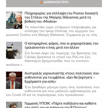
ΔΗΜΟΦΙΛΈΣΤΕΡΑ
Πληροφορίες για σύλληψη του Ρώσου διοικητή
του Στόλου της Mαύρης Θάλασσας μετά τη
βύθιση του «Moskva»
Τις τελευταίες ώρες υπάρχουν πληροφορίες για
σύλληψη του Ιγκόρ Οσίποφ, του αρχηγού του
ρωσικού Στόλου στη Μαύρη Θάλασσα. Σύμφωνα με τις πλη...
Ο καταραμένος φάρος, που οι φαροφύλακες του
τρελαίνονταν ο ένας μετά τον άλλον
Στο δυτικό άκρο της περιοχής της Βρετάνης της
Γαλλίας βρίσκεται το στενό του Ραζ-ντε-Σεν,
διάσπαρτο βραχονησίδες που τις κτυπούν
ανελέητα τ...
Αυστραλός γερουσιαστής στους πολιτικούς που
ευθύνονται για τα εμβόλια: «Δεν θα ξεφύγετε –
Ερχόμαστε για εσάς»
Ένα ξεκάθαρο μήνυμα προς τους πολιτικούς που
ευθύνονται για τους μαζικούς εμβολιασμούς για
τον Covid-19 και τις παρενέργειες που προκάλεσαν...
Γερμανός ΥΠΟΙΚ: «Πάρτε ποδήλατο και καθίστε
στο σπίτι για να πιέσουμε τον Β.Πούτιν»!