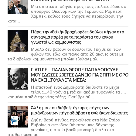
Μια απίστευτη οδηγία προς τους πολίτες έδωσε ο
υπουργός Οικονομικών της Γερμανίας Ρόμπερτ
Χάμπεκ, καθώς τους ζήτησε να περιορίσουν την
κατα...
Πάρα την «θεϊκή» βροχή ορδες δούλοι πήγαν στο
σύνταγμα παρέα με τα παράσιτα του κακού
γνωστοί ως κομμουνιστες
Μυαλο δεν βαζουν οι δουλοι του Γιαχβε και των
φυλων του εδω και πανω απο 20 αιωνες ουτε με
τα διαβολικα κομμουνιστικα μπολια εβαλαν μαλ...
ΓΙΑΤΙ ΡΕ ....ΠΑΛΙΑΝΘΡΩΠΕ ΠΑΠΑΔΟΠΟΥΛΕ
ΜΟΥ ΕΔΩΣΕΣ 20ΕΤΕΣ ΔΑΝΕΙΟ ΓΙΑ ΣΠΙΤΙ ΜΕ ΟΡΟ
ΝΑ ΕΧΕΙ ...ΤΟΥΑΛΕΤΑ ΜΕΣΑ;
Η επιστολή ενός Δημοκράτη,διαβάστε το μέχρι
τέλους...40 χρόνια μετά και ακόμα τυραννάς τα ....
καημένα παιδιά της νέας τάξης. Γιατί βρε άθ...
Άλλη μια που διάβαζε έγκυρες πήγες των
μισάνθρωπων πήγε αδιάβαστη ενώ έκανε διακοπές
Δηθεν βαρύ πένθος προκάλεσε στα Νέα Στύρα
Ευβοίας ο αιφνίδιος θάνατος μιας 56χρονης
γυναίκας, η οποία βρέθηκε νεκρή δίπλα στο
σταθμευμένο αυ...