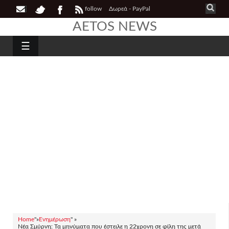
follow
Δωρεά - PayPal
AETOS NEWS
☰
Home
"»
Ενημέρωση
" »
Νέα Σμύρνη: Τα μηνύματα που έστειλε η 22χρονη σε φίλη της μετά