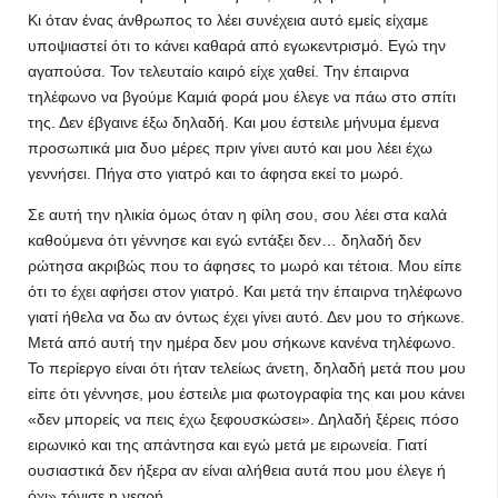
Κι όταν ένας άνθρωπος το λέει συνέχεια αυτό εμείς είχαμε
υποψιαστεί ότι το κάνει καθαρά από εγωκεντρισμό. Εγώ την
αγαπούσα. Τον τελευταίο καιρό είχε χαθεί. Την έπαιρνα
τηλέφωνο να βγούμε Καμιά φορά μου έλεγε να πάω στο σπίτι
της. Δεν έβγαινε έξω δηλαδή. Και μου έστειλε μήνυμα έμενα
προσωπικά μια δυο μέρες πριν γίνει αυτό και μου λέει έχω
γεννήσει. Πήγα στο γιατρό και το άφησα εκεί το μωρό.
Σε αυτή την ηλικία όμως όταν η φίλη σου, σου λέει στα καλά
καθούμενα ότι γέννησε και εγώ εντάξει δεν… δηλαδή δεν
ρώτησα ακριβώς που το άφησες το μωρό και τέτοια. Μου είπε
ότι το έχει αφήσει στον γιατρό. Και μετά την έπαιρνα τηλέφωνο
γιατί ήθελα να δω αν όντως έχει γίνει αυτό. Δεν μου το σήκωνε.
Μετά από αυτή την ημέρα δεν μου σήκωνε κανένα τηλέφωνο.
Το περίεργο είναι ότι ήταν τελείως άνετη, δηλαδή μετά που μου
είπε ότι γέννησε, μου έστειλε μια φωτογραφία της και μου κάνει
«δεν μπορείς να πεις έχω ξεφουσκώσει». Δηλαδή ξέρεις πόσο
ειρωνικό και της απάντησα και εγώ μετά με ειρωνεία. Γιατί
ουσιαστικά δεν ήξερα αν είναι αλήθεια αυτά που μου έλεγε ή
όχι» τόνισε η νεαρή.