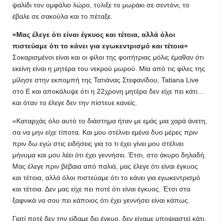
ψαλίδι τον ομφάλιο λώρο, τύλιξε το μωράκι σε σεντόνι, το
έβαλε σε σακούλα και το πέταξε.
«Μας έλεγε ότι είναι έγκυος και τέτοια, αλλά όλοι
πιστεύαμε ότι το κάνει για εγωκεντρισμό και τέτοια»
Σοκαρισμένοι είναι και οι φίλοι της φοιτήτριας μόλις έμαθαν ότι
εκείνη είναι η μητέρα του νεκρού μωρού. Μία από τις φίλες της
μίλησε στην εκπομπή της Τατιάνας Στεφανίδου, Tatiana Live
στο Ε και αποκάλυψε ότι η 22χρονη μητέρα δεν είχε πει κάτι…
και όταν το έλεγε δεν την πίστευε κανείς.
«Καταρχάς όλο αυτό το διάστημα ήταν με εμάς μια χαρά άνετη,
σα να μην είχε τίποτα. Και μου στέλνει εμένα δυο μέρες πριν
πριν δω εγώ στις ειδήσεις για το τι έχει γίνει μου στέλνει
μήνυμα και μου λέει ότι έχει γεννήσει. Έτσι, στο άκυρο δηλαδή.
Μας έλεγε πριν βέβαια από παλιά, μας έλεγε ότι είναι έγκυος
και τέτοια, αλλά όλοι πιστεύαμε ότι το κάνει για εγωκεντρισμό
και τέτοια. Δεν μας είχε πει ποτέ ότι είναι έγκυος. Έτσι στα
ξαφνικά να σου πει κάποιος ότι έχει γεννήσει είναι κάπως.
Γιατί ποτέ δεν την είδαμε δει έγκυο, δεν είχαμε υποψιαστεί κάτι.