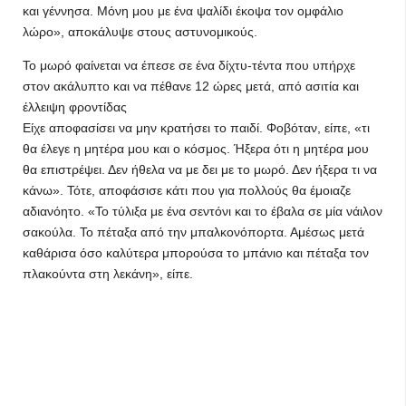
και γέννησα. Μόνη μου με ένα ψαλίδι έκοψα τον ομφάλιο
λώρο», αποκάλυψε στους αστυνομικούς.
Το μωρό φαίνεται να έπεσε σε ένα δίχτυ-τέντα που υπήρχε
στον ακάλυπτο και να πέθανε 12 ώρες μετά, από ασιτία και
έλλειψη φροντίδας
Είχε αποφασίσει να μην κρατήσει το παιδί. Φοβόταν, είπε, «τι
θα έλεγε η μητέρα μου και ο κόσμος. Ήξερα ότι η μητέρα μου
θα επιστρέψει. Δεν ήθελα να με δει με το μωρό. Δεν ήξερα τι να
κάνω». Τότε, αποφάσισε κάτι που για πολλούς θα έμοιαζε
αδιανόητο. «Το τύλιξα με ένα σεντόνι και το έβαλα σε μία νάιλον
σακούλα. Το πέταξα από την μπαλκονόπορτα. Αμέσως μετά
καθάρισα όσο καλύτερα μπορούσα το μπάνιο και πέταξα τον
πλακούντα στη λεκάνη», είπε.