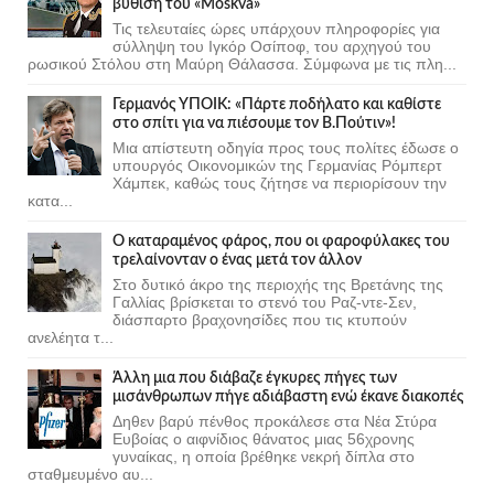
βύθιση του «Moskva»
Τις τελευταίες ώρες υπάρχουν πληροφορίες για
σύλληψη του Ιγκόρ Οσίποφ, του αρχηγού του
ρωσικού Στόλου στη Μαύρη Θάλασσα. Σύμφωνα με τις πλη...
Γερμανός ΥΠΟΙΚ: «Πάρτε ποδήλατο και καθίστε
στο σπίτι για να πιέσουμε τον Β.Πούτιν»!
Μια απίστευτη οδηγία προς τους πολίτες έδωσε ο
υπουργός Οικονομικών της Γερμανίας Ρόμπερτ
Χάμπεκ, καθώς τους ζήτησε να περιορίσουν την
κατα...
Ο καταραμένος φάρος, που οι φαροφύλακες του
τρελαίνονταν ο ένας μετά τον άλλον
Στο δυτικό άκρο της περιοχής της Βρετάνης της
Γαλλίας βρίσκεται το στενό του Ραζ-ντε-Σεν,
διάσπαρτο βραχονησίδες που τις κτυπούν
ανελέητα τ...
Άλλη μια που διάβαζε έγκυρες πήγες των
μισάνθρωπων πήγε αδιάβαστη ενώ έκανε διακοπές
Δηθεν βαρύ πένθος προκάλεσε στα Νέα Στύρα
Ευβοίας ο αιφνίδιος θάνατος μιας 56χρονης
γυναίκας, η οποία βρέθηκε νεκρή δίπλα στο
σταθμευμένο αυ...