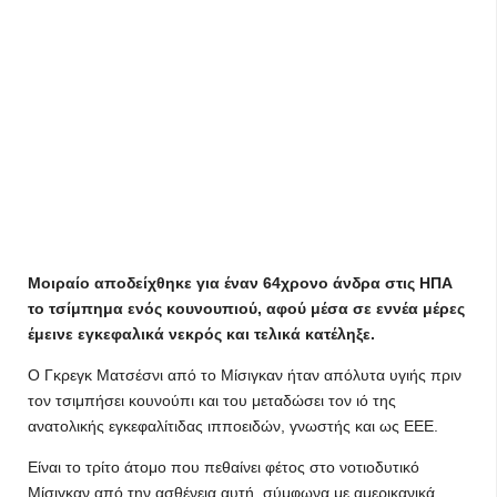
Μοιραίο αποδείχθηκε για έναν 64χρονο άνδρα στις ΗΠΑ
το τσίμπημα ενός κουνουπιού, αφού μέσα σε εννέα μέρες
έμεινε εγκεφαλικά νεκρός και τελικά κατέληξε.
Ο Γκρεγκ Ματσέσνι από το Μίσιγκαν ήταν απόλυτα υγιής πριν
τον τσιμπήσει κουνούπι και του μεταδώσει τον ιό της
ανατολικής εγκεφαλίτιδας ιπποειδών, γνωστής και ως ΕΕΕ.
Είναι το τρίτο άτομο που πεθαίνει φέτος στο νοτιοδυτικό
Μίσιγκαν από την ασθένεια αυτή, σύμφωνα με αμερικανικά