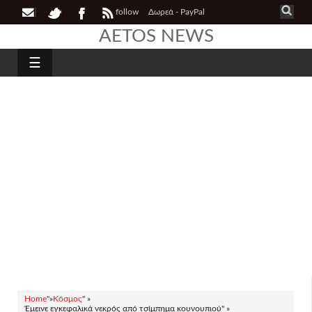
follow
Δωρεά - PayPal
AETOS NEWS
☰
Home
"»
Κόσμος
" »
Έμεινε εγκεφαλικά νεκρός από τσίμπημα κουνουπιού" »