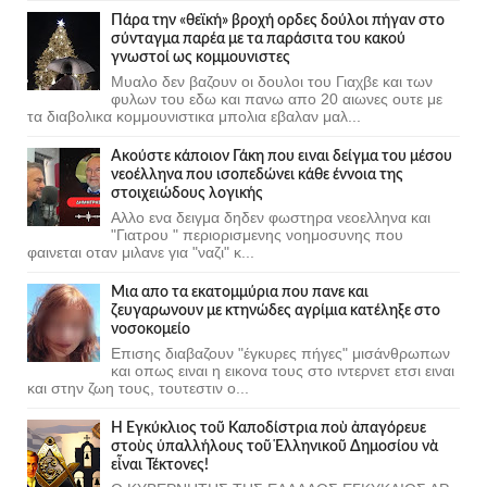
Πάρα την «θεϊκή» βροχή ορδες δούλοι πήγαν στο
σύνταγμα παρέα με τα παράσιτα του κακού
γνωστοί ως κομμουνιστες
Μυαλο δεν βαζουν οι δουλοι του Γιαχβε και των
φυλων του εδω και πανω απο 20 αιωνες ουτε με
τα διαβολικα κομμουνιστικα μπολια εβαλαν μαλ...
Ακούστε κάποιον Γάκη που ειναι δείγμα του μέσου
νεοέλληνα που ισοπεδώνει κάθε έννοια της
στοιχειώδους λογικής
Αλλο ενα δειγμα δηδεν φωστηρα νεοελληνα και
"Γιατρου " περιορισμενης νοημοσυνης που
φαινεται οταν μιλανε για "ναζι" κ...
Μια απο τα εκατομμύρια που πανε και
ζευγαρωνουν με κτηνώδες αγρίμια κατέληξε στο
νοσοκομείο
Επισης διαβαζουν "έγκυρες πήγες" μισάνθρωπων
και οπως ειναι η εικονα τους στο ιντερνετ ετσι ειναι
και στην ζωη τους, τουτεστιν ο...
Ἡ Ἐγκύκλιος τοῦ Καποδίστρια ποὺ ἀπαγόρευε
στοὺς ὑπαλλήλους τοῦ Ἑλληνικοῦ Δημοσίου νὰ
εἶναι Τέκτονες!