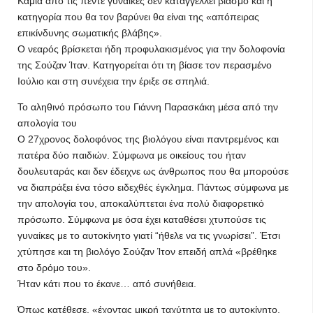
Καμία από τις πέντε γυναίκες δεν καταγγέλλει βιασμό και η
κατηγορία που θα τον βαρύνει θα είναι της «απόπειρας
επικίνδυνης σωματικής βλάβης».
Ο νεαρός βρίσκεται ήδη προφυλακισμένος για την δολοφονία
της Σούζαν Ίταν. Κατηγορείται ότι τη βίασε τον περασμένο
Ιούλιο και στη συνέχεια την έριξε σε σπηλιά.
Το αληθινό πρόσωπο του Γιάννη Παρασκάκη μέσα από την
απολογία του
Ο 27χρονος δολοφόνος της βιολόγου είναι παντρεμένος και
πατέρα δύο παιδιών. Σύμφωνα με οικείους του ήταν
δουλευταράς και δεν έδειχνε ως άνθρωπος που θα μπορούσε
να διαπράξει ένα τόσο ειδεχθές έγκλημα. Πάντως σύμφωνα με
την απολογία του, αποκαλύπτεται ένα πολύ διαφορετικό
πρόσωπο. Σύμφωνα με όσα έχει καταθέσει χτυπούσε τις
γυναίκες με το αυτοκίνητο γιατί “ήθελε να τις γνωρίσει”. Έτσι
χτύπησε και τη βιολόγο Σούζαν Ίτον επειδή απλά «βρέθηκε
στο δρόμο του».
Ήταν κάτι που το έκανε… από συνήθεια.
Όπως κατέθεσε, «έχοντας μικρή ταχύτητα με το αυτοκίνητο,