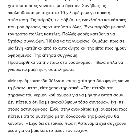
χτυπούσα όσες γυναίκες μου άρεσαν. Συνήθως τις
ακολουθούσα με ταχύτητα 10 χιλιομέτρων για αρκετή
απόσταση. Τις πείραζα, τις φόβιζα, τις ενοχλούσα και κάποιες
που μου άρεσαν, τις χτυπούσα κιόλας. Έχω πειράξει με αυτό
τον τρόπο πολλές κοπέλες. Πολλές φορές κατέβαινα να
ζητήσω συγγνώμη. Ήθελα να τις γνωρίσω. Θυμάμαι πως σε
μία ξένη κατέβηκα από το αυτοκίνητο και της είπα πως ήμουν
αφηρημένος. Της ζήτησα συγγνώμη.
Προσφέρθηκα να την πάω στο νοσοκομείο. Ήθελα απλά να
γνωριστώ μαζί της», συμπλήρωσε.
«Με την Αμερικανίδα θόλωσα και τη χτύπησα δύο φορές για να
τη βιάσω μετά», είπε χαρακτηριστικά. «Την πέταξα στη
σήραγγα του γερμανικού οχυρού για να μην την εντοπίσουν.
Δεν πίστευα ότι θα με ανακαλύψουν τόσο σύντομα», έχει πει
στους αστυνομικούς. Ενώ, στην ανακρίτρια έχει αναφέρει πως
πίστευε ότι το μυστήριο με τη δολοφονία της βιολόγου θα
λυνόταν: «Έχω δει σε ταινίες πως η Αστυνομία έχει σύγχρονα
μέσα για να βρίσκει στο τέλος τον ένοχο».