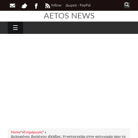
follow
Δωρεά - PayPal
AETOS NEWS
☰
Home
"»
Ενημέρωση
" »
Δολοφόνος βιολόγου εξελίξεις: Η καταγγελία στην αστυνομία πριν το