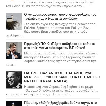
ευθύνονται για τους μαζικούς εμβολιασμούς για
τον Covid-19 και τις παρενέργειες που προκάλεσαν...
Ο καταραμένος φάρος, που οι φαροφύλακες του
τρελαίνονταν ο ένας μετά τον άλλον
Στο δυτικό άκρο της περιοχής της Βρετάνης της
Γαλλίας βρίσκεται το στενό του Ραζ-ντε-Σεν,
διάσπαρτο βραχονησίδες που τις κτυπούν
ανελέητα τ...
Γερμανός ΥΠΟΙΚ: «Πάρτε ποδήλατο και καθίστε
στο σπίτι για να πιέσουμε τον Β.Πούτιν»!
Μια απίστευτη οδηγία προς τους πολίτες έδωσε ο
υπουργός Οικονομικών της Γερμανίας Ρόμπερτ
Χάμπεκ, καθώς τους ζήτησε να περιορίσουν την
κατα...
ΓΙΑΤΙ ΡΕ ....ΠΑΛΙΑΝΘΡΩΠΕ ΠΑΠΑΔΟΠΟΥΛΕ
ΜΟΥ ΕΔΩΣΕΣ 20ΕΤΕΣ ΔΑΝΕΙΟ ΓΙΑ ΣΠΙΤΙ ΜΕ ΟΡΟ
ΝΑ ΕΧΕΙ ...ΤΟΥΑΛΕΤΑ ΜΕΣΑ;
Η επιστολή ενός Δημοκράτη,διαβάστε το μέχρι
τέλους...40 χρόνια μετά και ακόμα τυραννάς τα ....
καημένα παιδιά της νέας τάξης. Γιατί βρε άθ...
Πάρα την «θεϊκή» βροχή ορδες δούλοι πήγαν στο