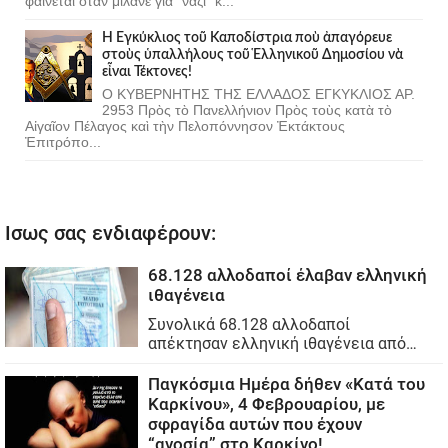
φαινεται οταν μιλανε για "ναζι" κ...
Ἡ Ἐγκύκλιος τοῦ Καποδίστρια ποὺ ἀπαγόρευε
στοὺς ὑπαλλήλους τοῦ Ἑλληνικοῦ Δημοσίου νὰ
εἶναι Τέκτονες!
Ο ΚΥΒΕΡΝΗΤΗΣ ΤΗΣ ΕΛΛΑΔΟΣ ΕΓΚΥΚΛΙΟΣ ΑΡ.
2953 Πρὸς τὸ Πανελλήνιον Πρὸς τοὺς κατὰ τὸ
Αἰγαῖον Πέλαγος καὶ τὴν Πελοπόννησον Ἐκτάκτους
Ἐπιτρόπο...