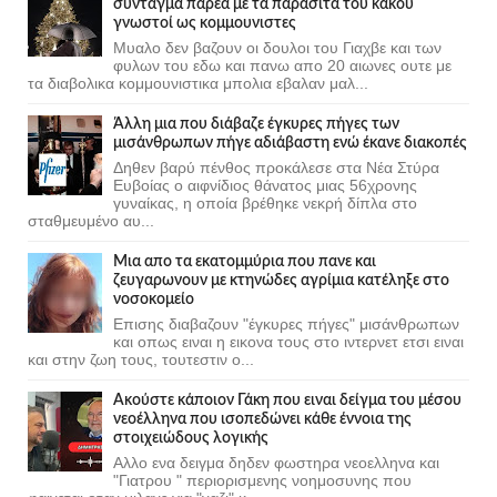
σύνταγμα παρέα με τα παράσιτα του κακού
γνωστοί ως κομμουνιστες
Μυαλο δεν βαζουν οι δουλοι του Γιαχβε και των
φυλων του εδω και πανω απο 20 αιωνες ουτε με
τα διαβολικα κομμουνιστικα μπολια εβαλαν μαλ...
Άλλη μια που διάβαζε έγκυρες πήγες των
μισάνθρωπων πήγε αδιάβαστη ενώ έκανε διακοπές
Δηθεν βαρύ πένθος προκάλεσε στα Νέα Στύρα
Ευβοίας ο αιφνίδιος θάνατος μιας 56χρονης
γυναίκας, η οποία βρέθηκε νεκρή δίπλα στο
σταθμευμένο αυ...
Μια απο τα εκατομμύρια που πανε και
ζευγαρωνουν με κτηνώδες αγρίμια κατέληξε στο
νοσοκομείο
Επισης διαβαζουν "έγκυρες πήγες" μισάνθρωπων
και οπως ειναι η εικονα τους στο ιντερνετ ετσι ειναι
και στην ζωη τους, τουτεστιν ο...
Ακούστε κάποιον Γάκη που ειναι δείγμα του μέσου
νεοέλληνα που ισοπεδώνει κάθε έννοια της
στοιχειώδους λογικής
Αλλο ενα δειγμα δηδεν φωστηρα νεοελληνα και
"Γιατρου " περιορισμενης νοημοσυνης που