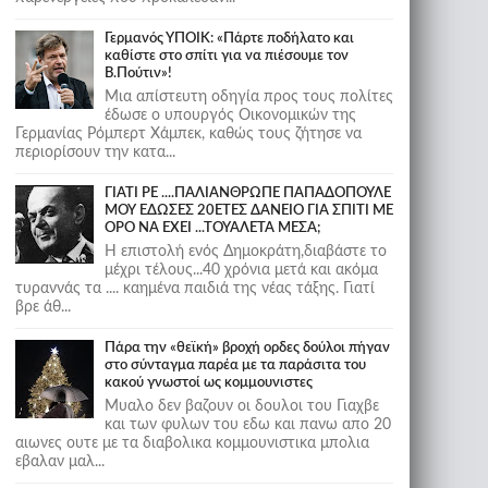
Γερμανός ΥΠΟΙΚ: «Πάρτε ποδήλατο και
καθίστε στο σπίτι για να πιέσουμε τον
Β.Πούτιν»!
Μια απίστευτη οδηγία προς τους πολίτες
έδωσε ο υπουργός Οικονομικών της
Γερμανίας Ρόμπερτ Χάμπεκ, καθώς τους ζήτησε να
περιορίσουν την κατα...
ΓΙΑΤΙ ΡΕ ....ΠΑΛΙΑΝΘΡΩΠΕ ΠΑΠΑΔΟΠΟΥΛΕ
ΜΟΥ ΕΔΩΣΕΣ 20ΕΤΕΣ ΔΑΝΕΙΟ ΓΙΑ ΣΠΙΤΙ ΜΕ
ΟΡΟ ΝΑ ΕΧΕΙ ...ΤΟΥΑΛΕΤΑ ΜΕΣΑ;
Η επιστολή ενός Δημοκράτη,διαβάστε το
μέχρι τέλους...40 χρόνια μετά και ακόμα
τυραννάς τα .... καημένα παιδιά της νέας τάξης. Γιατί
βρε άθ...
Πάρα την «θεϊκή» βροχή ορδες δούλοι πήγαν
στο σύνταγμα παρέα με τα παράσιτα του
κακού γνωστοί ως κομμουνιστες
Μυαλο δεν βαζουν οι δουλοι του Γιαχβε
και των φυλων του εδω και πανω απο 20
αιωνες ουτε με τα διαβολικα κομμουνιστικα μπολια
εβαλαν μαλ...