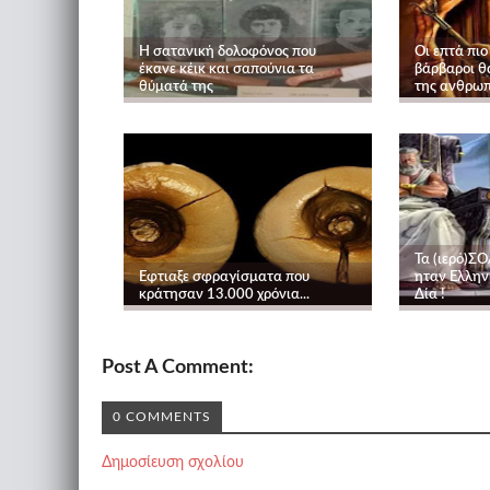
Η σατανική δολοφόνος που
Οι επτά πιο
έκανε κέικ και σαπούνια τα
βάρβαροι θ
θύματά της
της ανθρω
Τα (ιερό)Σ
Εφτιαξε σφραγίσματα που
ηταν Ελλην
κράτησαν 13.000 χρόνια...
Δία !
Post A Comment:
0 COMMENTS
Δημοσίευση σχολίου