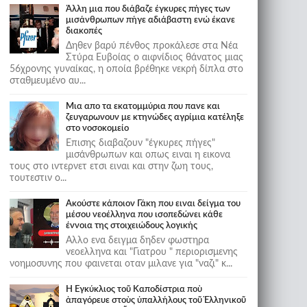
Άλλη μια που διάβαζε έγκυρες πήγες των
μισάνθρωπων πήγε αδιάβαστη ενώ έκανε
διακοπές
Δηθεν βαρύ πένθος προκάλεσε στα Νέα
Στύρα Ευβοίας ο αιφνίδιος θάνατος μιας
56χρονης γυναίκας, η οποία βρέθηκε νεκρή δίπλα στο
σταθμευμένο αυ...
Μια απο τα εκατομμύρια που πανε και
ζευγαρωνουν με κτηνώδες αγρίμια κατέληξε
στο νοσοκομείο
Επισης διαβαζουν "έγκυρες πήγες"
μισάνθρωπων και οπως ειναι η εικονα
τους στο ιντερνετ ετσι ειναι και στην ζωη τους,
τουτεστιν ο...
Ακούστε κάποιον Γάκη που ειναι δείγμα του
μέσου νεοέλληνα που ισοπεδώνει κάθε
έννοια της στοιχειώδους λογικής
Αλλο ενα δειγμα δηδεν φωστηρα
νεοελληνα και "Γιατρου " περιορισμενης
νοημοσυνης που φαινεται οταν μιλανε για "ναζι" κ...
Ἡ Ἐγκύκλιος τοῦ Καποδίστρια ποὺ
ἀπαγόρευε στοὺς ὑπαλλήλους τοῦ Ἑλληνικοῦ