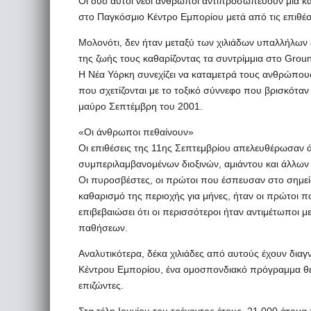
Οι δυο αυτοί νέοι άνθρωποι αντιπροσωπεύουν μια κ
στο Παγκόσμιο Κέντρο Εμπορίου μετά από τις επιθέ
Μολονότι, δεν ήταν μεταξύ των χιλιάδων υπαλλήλων
της ζωής τους καθαρίζοντας τα συντρίμμια στο Groun
Η Νέα Υόρκη συνεχίζει να καταμετρά τους ανθρώπους
που σχετίζονται με το τοξικό σύννεφο που βρισκότα
μαύρο Σεπτέμβρη του 2001.
«Οι άνθρωποι πεθαίνουν»
Οι επιθέσεις της 11ης Σεπτεμβρίου απελευθέρωσαν
συμπεριλαμβανομένων διοξινών, αμιάντου και άλλων
Οι πυροσβέστες, οι πρώτοι που έσπευσαν στο σημείο
καθαρισμό της περιοχής για μήνες, ήταν οι πρώτοι π
επιβεβαιώσει ότι οι περισσότεροι ήταν αντιμέτωποι 
παθήσεων.
Αναλυτικότερα, δέκα χιλιάδες από αυτούς έχουν δια
Κέντρου Εμπορίου, ένα ομοσπονδιακό πρόγραμμα θε
επιζώντες.