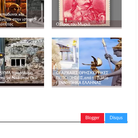
 επώδυνοι και
άνατοι στην ιστορία
πότητας
Ο Γέρος του Μωριά
ΟΛΥΜΑ Ιεροσόλυμα
ΟΙ ΑΡΧΑΙΕΣ ΘΡΗΣΚΕΥΤΙΚΕΣ
ικά με Ναό στον Θεό
ΠΕΠΟΙΘΗΣΕΙΣ,από το βιβλίο
ΓΕΝΝΗΘΗΚΑ ΕΛΛΗΝΑΣ
Blogger
Disqus