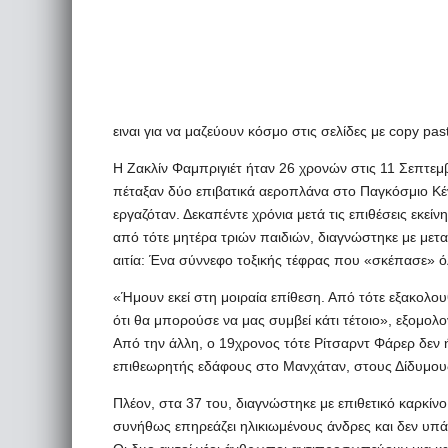
ειναι για να μαζεύουν κόσμο στις σελίδες με copy pa
Η Ζακλίν Φαμπριγιέτ ήταν 26 χρονών στις 11 Σεπτεμβ
πέταξαν δύο επιβατικά αεροπλάνα στο Παγκόσμιο Κέ
εργαζόταν. Δεκαπέντε χρόνια μετά τις επιθέσεις εκεί
από τότε μητέρα τριών παιδιών, διαγνώστηκε με μετασ
αιτία: Ένα σύννεφο τοξικής τέφρας που «σκέπασε» ό
«Ήμουν εκεί στη μοιραία επίθεση. Από τότε εξακολου
ότι θα μπορούσε να μας συμβεί κάτι τέτοιο», εξομολογ
Από την άλλη, ο 19χρονος τότε Ρίτσαρντ Φάρερ δεν
επιθεωρητής εδάφους στο Μανχάταν, στους Δίδυμους
Πλέον, στα 37 του, διαγνώστηκε με επιθετικό καρκίν
συνήθως επηρεάζει ηλικιωμένους άνδρες και δεν υπάρχ