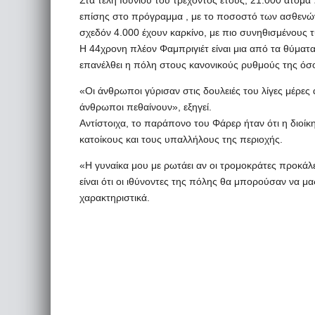
Στα τέλη Ιουνίου του τρέχοντος έτους, 21.000 άτομα
επίσης στο πρόγραμμα , με το ποσοστό των ασθενών 
σχεδόν 4.000 έχουν καρκίνο, με πιο συνηθισμένους 
Η 44χρονη πλέον Φαμπριγιέτ είναι μια από τα θύματα
επανέλθει η πόλη στους κανονικούς ρυθμούς της όσ
«Οι άνθρωποι γύρισαν στις δουλειές του λίγες μέρες α
άνθρωποι πεθαίνουν», εξηγεί.
Αντίστοιχα, το παράπονο του Φάρερ ήταν ότι η διοίκ
κατοίκους και τους υπαλλήλους της περιοχής.
«Η γυναίκα μου με ρωτάει αν οι τρομοκράτες προκά
είναι ότι οι ιθύνοντες της πόλης θα μπορούσαν να μ
χαρακτηριστικά.