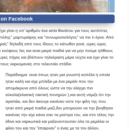
ι γίνει η υπ’ αριθμόν ένα αιτία θανάτου για τους αυτόπτες
πόλης" μαρτυριάρης και "συνωμοσιολόγος" να πει τι έγινε. Από
είς" δηλαδή από τους ίδιους το κάτωθεν post, ώρες ώρες
 κούφους λες και ειναι μικρά παιδιά για να μην πούμε ηλίθιους
ες πήγες και βλέπουν τηλεόραση μέρα νύχτα και έχει γίνει το
 τους ναρκομανείς στο τελευταίο στάδιο.
Παράδειγμα: ειναι όπως ηταν μια γνωστή κοπέλα η οποία
ηταν καλή και είχε μπλέξει με ένα ρεμάλι που την
απομάκρυνε από όλους ώστε να την ελέγχει πιο
εύκολα(κλασική τακτική πονηρών ),και αυτή νόμιζε ότι την
αγαπάει, και δεν άκουγε κανέναν ούτε την φίλη της που
ηταν από μικρά παιδιά μαζί,δεν μπορούσε να την βοηθήσει
κανένας την είχε κάνει σαν τα μούτρα του, και στο τέλος την
έδινε και ναρκωτικά και μαζευοντουσαν όλα τα ρεμάλια οι
φίλοι του και την "έπαιρναν" ο ένας με τα τον άλλον,