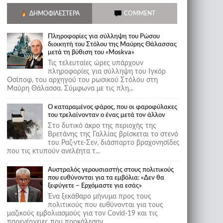
ΔΗΜΟΦΙΛΈΣΤΕΡΑ
COMMENT
Πληροφορίες για σύλληψη του Ρώσου
διοικητή του Στόλου της Mαύρης Θάλασσας
μετά τη βύθιση του «Moskva»
Τις τελευταίες ώρες υπάρχουν
πληροφορίες για σύλληψη του Ιγκόρ
Οσίποφ, του αρχηγού του ρωσικού Στόλου στη
Μαύρη Θάλασσα. Σύμφωνα με τις πλη...
Ο καταραμένος φάρος, που οι φαροφύλακες
του τρελαίνονταν ο ένας μετά τον άλλον
Στο δυτικό άκρο της περιοχής της
Βρετάνης της Γαλλίας βρίσκεται το στενό
του Ραζ-ντε-Σεν, διάσπαρτο βραχονησίδες
που τις κτυπούν ανελέητα τ...
Αυστραλός γερουσιαστής στους πολιτικούς
που ευθύνονται για τα εμβόλια: «Δεν θα
ξεφύγετε – Ερχόμαστε για εσάς»
Ένα ξεκάθαρο μήνυμα προς τους
πολιτικούς που ευθύνονται για τους
μαζικούς εμβολιασμούς για τον Covid-19 και τις
παρενέργειες που προκάλεσαν...