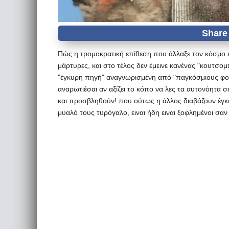
Πώς η τρομοκρατική επίθεση που άλλαξε τον κόσμο έχε
μάρτυρες, και στο τέλος δεν έμεινε κανένας "κουτσομ
"έγκυρη πηγή" αναγνωρισμένη από "παγκόσμιους φορ
αναρωτιέσαι αν αξίζει το κόπο να λες τα αυτονόητα σε
και προσβληθούν! που ούτως η άλλος διαβάζουν έγκυρ
μυαλό τους τυρόγαλο, ειναι ήδη ειναι ξοφλημένοι σαν