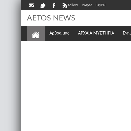
follow
Δωρεά - PayPal
AETOS NEWS
Άρθρα μας
ΑΡΧΑΙΑ ΜΥΣΤΗΡΙΑ
Ενη