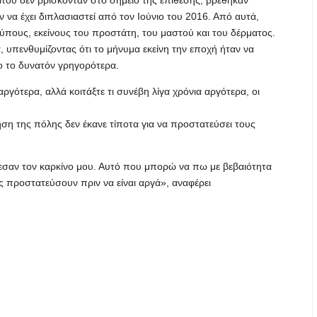
 που δεν βρίσκονταν στο σημείο της επίθεσης, βρέθηκαν
να έχει διπλασιαστεί από τον Ιούνιο του 2016. Από αυτά,
τύπους, εκείνους του προστάτη, του μαστού και του δέρματος.
, υπενθυμίζοντας ότι το μήνυμα εκείνη την εποχή ήταν να
ο το δυνατόν γρηγορότερα.
ργότερα, αλλά κοιτάξτε τι συνέβη λίγα χρόνια αργότερα, οι
ηση της πόλης δεν έκανε τίποτα για να προστατεύσει τους
λεσαν τον καρκίνο μου. Αυτό που μπορώ να πω με βεβαιότητα
ας προστατεύσουν πριν να είναι αργά», αναφέρει