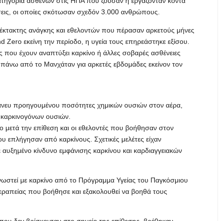
ατηγορία ασθενών στις ΗΠΑ που ζούσαν ή εργάζονταν κοντά
σεις, οι οποίες σκότωσαν σχεδόν 3.000 ανθρώπους.
 έκτακτης ανάγκης και εθελοντών που πέρασαν αρκετούς μήνες
d Zero εκείνη την περίοδο, η υγεία τους επηρεάστηκε εξίσου.
 που έχουν αναπτύξει καρκίνο ή άλλες σοβαρές ασθένειες
ν πάνω από το Μανχάταν για αρκετές εβδομάδες εκείνον τον
 άνευ προηγουμένου ποσότητες χημικών ουσιών στον αέρα,
 καρκινογόνων ουσιών.
 μετά την επίθεση και οι εθελοντές που βοήθησαν στον
ου επλήγησαν από καρκίνους. Σχετικές μελέτες είχαν
με αυξημένο κίνδυνο εμφάνισης καρκίνου και καρδιαγγειακών
γνωστεί με καρκίνο από το Πρόγραμμα Υγείας του Παγκόσμιου
ραπείας που βοήθησε και εξακολουθεί να βοηθά τους