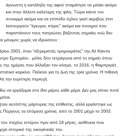
άγνωστη η κατάληξη της αφού σταμάτησε να μιλάει ακόμα
και στην άλλοτε καλύτερη της φίλη. Τώρα κάντε τον
συνειρμό ακόμα και σε επίπεδο όχλου γιατί ακριβώς έτσι
λειτουργούν "έγκυρες πήγες" ακόμα και πονηροί που
παριστάνουν τους πατριώτες βάζοντας σημαίες ενώ δεν
ste μόνιμος χωρίς να ιδρώσουν :
ρίου 2001, όταν "εξτρεμιστές τρομοκράτες" της Αλ Κάιντα
ντρο Εμπορίου , μόλις δύο τετράγωνα από το σημείο όπου
νης της ημέρας που άλλαξαν τον κόσμο, το 2016, η Φαμπριγιέτ,
τατικό καρκίνο. Παλεύει για τη ζωή της τρία χρόνια. Η πιθανή
λη την ευρύτερη περιοχή.
θώ να εργάζομαι στο ίδιο μέρος κάθε μέρα. Δεν μας είπαν ποτέ
είται.
 ήταν αυτόπτης μάρτυρας της επίθεσης, αλλά εργάστηκε ως
 Πύργους τα επόμενα χρόνια, από το 2001 μέχρι το 2003.
ο του παχέος εντέρου πριν από 18 μήνες, ασθένεια που
ει ιστορικό της οικογένειάς του.