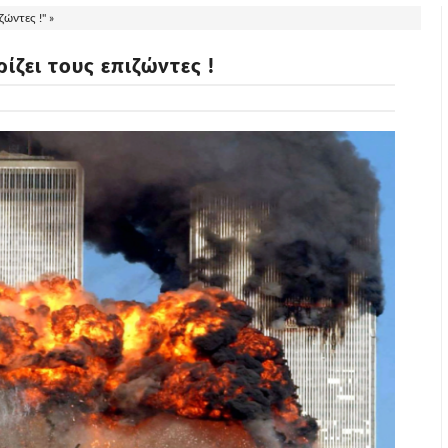
ώντες !" »
ίζει τους επιζώντες !