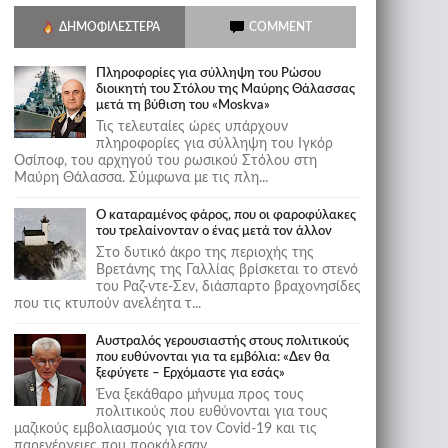
ΔΗΜΟΦΙΛΈΣΤΕΡΑ
COMMENT
Πληροφορίες για σύλληψη του Ρώσου
διοικητή του Στόλου της Mαύρης Θάλασσας
μετά τη βύθιση του «Moskva»
Τις τελευταίες ώρες υπάρχουν
πληροφορίες για σύλληψη του Ιγκόρ
Οσίποφ, του αρχηγού του ρωσικού Στόλου στη
Μαύρη Θάλασσα. Σύμφωνα με τις πλη...
Ο καταραμένος φάρος, που οι φαροφύλακες
του τρελαίνονταν ο ένας μετά τον άλλον
Στο δυτικό άκρο της περιοχής της
Βρετάνης της Γαλλίας βρίσκεται το στενό
του Ραζ-ντε-Σεν, διάσπαρτο βραχονησίδες
που τις κτυπούν ανελέητα τ...
Αυστραλός γερουσιαστής στους πολιτικούς
που ευθύνονται για τα εμβόλια: «Δεν θα
ξεφύγετε – Ερχόμαστε για εσάς»
Ένα ξεκάθαρο μήνυμα προς τους
πολιτικούς που ευθύνονται για τους
μαζικούς εμβολιασμούς για τον Covid-19 και τις
παρενέργειες που προκάλεσαν...