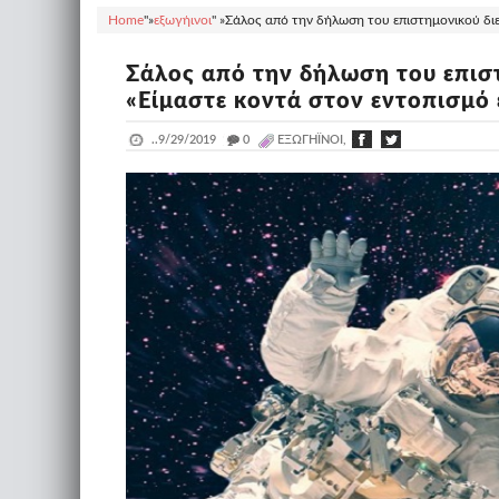
Home
"»
εξωγήινοι
" »
Σάλος από την δήλωση του επιστημονικού διε
Σάλος από την δήλωση του επισ
«Είμαστε κοντά στον εντοπισμό
..
9/29/2019
_
0
ΕΞΩΓΉΙΝΟΙ,