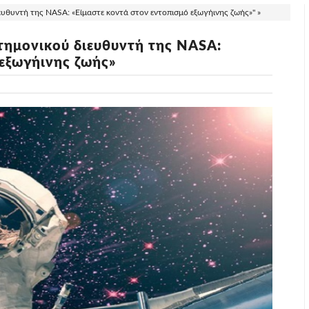
υθυντή της NASΑ: «Είμαστε κοντά στον εντοπισμό εξωγήινης ζωής»" »
τημονικού διευθυντή της NASΑ:
 εξωγήινης ζωής»