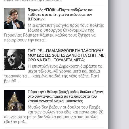
Γερμανός ΥΠΟΙΚ: «Πάρτε ποδήλατο και
καθίστε στο σπίτι για να πιέσουμε τον
Β.Πούτιν»!
Μια απίστευτη οδηγία προς τους πολίτες
έδωσε ο υπουργός Οικονομικών της
Γερμανίας Ρόμπερτ Χάμπεκ, καθώς τους ζήτησε να
περιορίσουν την κατα...
ΓΙΑΤΙ ΡΕ ....ΠΑΛΙΑΝΘΡΩΠΕ ΠΑΠΑΔΟΠΟΥΛΕ
ΜΟΥ ΕΔΩΣΕΣ 20ΕΤΕΣ ΔΑΝΕΙΟ ΓΙΑ ΣΠΙΤΙ ΜΕ
ΟΡΟ ΝΑ ΕΧΕΙ ...ΤΟΥΑΛΕΤΑ ΜΕΣΑ;
Η επιστολή ενός Δημοκράτη,διαβάστε το
μέχρι τέλους...40 χρόνια μετά και ακόμα
τυραννάς τα .... καημένα παιδιά της νέας τάξης. Γιατί
βρε άθ...
Πάρα την «θεϊκή» βροχή ορδες δούλοι πήγαν
στο σύνταγμα παρέα με τα παράσιτα του
κακού γνωστοί ως κομμουνιστες
Μυαλο δεν βαζουν οι δουλοι του Γιαχβε
και των φυλων του εδω και πανω απο 20
αιωνες ουτε με τα διαβολικα κομμουνιστικα μπολια
εβαλαν μαλ...