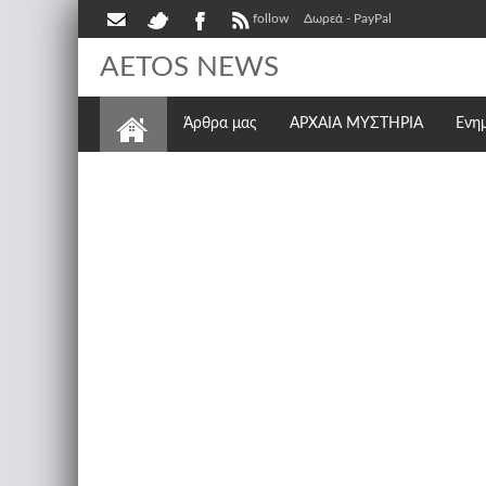
follow
Δωρεά - PayPal
AETOS NEWS
Άρθρα μας
ΑΡΧΑΙΑ ΜΥΣΤΗΡΙΑ
Ενη