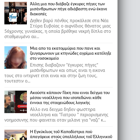
Άλλη μια που διάβαζε έγκυρες πήγες των
μισάνθρωπων πήγε αδιάβαστη ενώ έκανε
διακοπές
Δηθεν βαρύ πένθος προκάλεσε στα Νέα
Στύρα Ευβοίας ο αιφνίδιος θάνατος μιας
56χρονης γυναίκας, η οποία βρέθηκε νεκρή δίπλα στο
σταθμευμένο αυ...
Μια απο τα εκατομμύρια που πανε και
ζευγαρωνουν με κτηνώδες αγρίμια κατέληξε
στο νοσοκομείο
Επισης διαβαζουν "έγκυρες πήγες"
μισάνθρωπων και οπως ειναι η εικονα
τους στο ιντερνετ ετσι ειναι και στην ζωη τους,
τουτεστιν ο...
Ακούστε κάποιον Γάκη που ειναι δείγμα του
μέσου νεοέλληνα που ισοπεδώνει κάθε
έννοια της στοιχειώδους λογικής
Αλλο ενα δειγμα δηδεν φωστηρα
νεοελληνα και "Γιατρου " περιορισμενης
νοημοσυνης που φαινεται οταν μιλανε για "ναζι" κ...
Ἡ Ἐγκύκλιος τοῦ Καποδίστρια ποὺ
ἀπαγόρευε στοὺς ὑπαλλήλους τοῦ Ἑλληνικοῦ