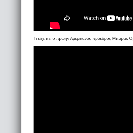
Τι είχε πει ο πρώην Αμερικανός πρόεδρος Μπάρακ Ομ