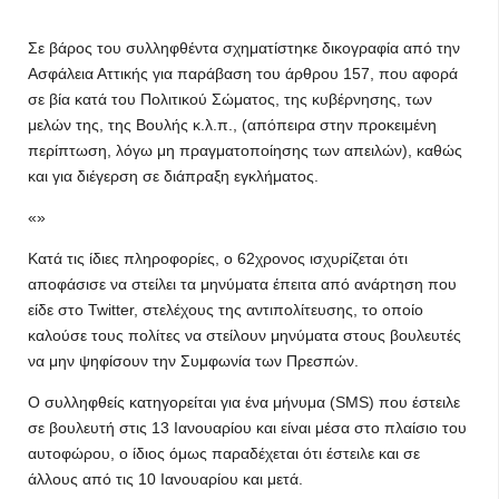
Σε βάρος του συλληφθέντα σχηματίστηκε δικογραφία από την
Ασφάλεια Αττικής για παράβαση του άρθρου 157, που αφορά
σε βία κατά του Πολιτικού Σώματος, της κυβέρνησης, των
μελών της, της Βουλής κ.λ.π., (απόπειρα στην προκειμένη
περίπτωση, λόγω μη πραγματοποίησης των απειλών), καθώς
και για διέγερση σε διάπραξη εγκλήματος.
«»
Κατά τις ίδιες πληροφορίες, ο 62χρονος ισχυρίζεται ότι
αποφάσισε να στείλει τα μηνύματα έπειτα από ανάρτηση που
είδε στο Twitter, στελέχους της αντιπολίτευσης, το οποίο
καλούσε τους πολίτες να στείλουν μηνύματα στους βουλευτές
να μην ψηφίσουν την Συμφωνία των Πρεσπών.
Ο συλληφθείς κατηγορείται για ένα μήνυμα (SMS) που έστειλε
σε βουλευτή στις 13 Ιανουαρίου και είναι μέσα στο πλαίσιο του
αυτοφώρου, ο ίδιος όμως παραδέχεται ότι έστειλε και σε
άλλους από τις 10 Ιανουαρίου και μετά.