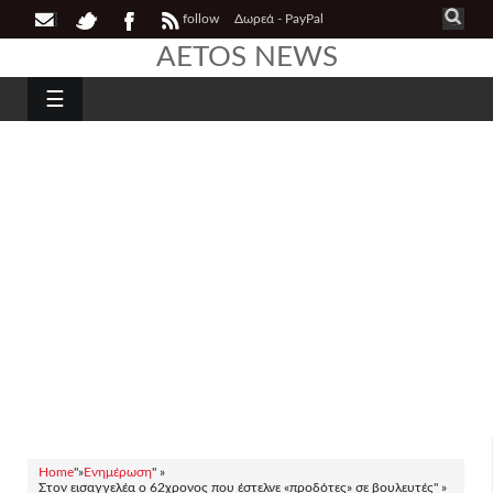
follow
Δωρεά - PayPal
AETOS NEWS
☰
Home
"»
Ενημέρωση
" »
Στον εισαγγελέα ο 62χρονος που έστελνε «προδότες» σε βουλευτές" »