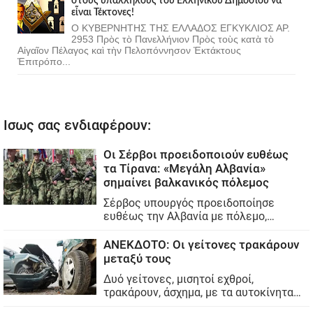
στοὺς ὑπαλλήλους τοῦ Ἑλληνικοῦ Δημοσίου νὰ
εἶναι Τέκτονες!
Ο ΚΥΒΕΡΝΗΤΗΣ ΤΗΣ ΕΛΛΑΔΟΣ ΕΓΚΥΚΛΙΟΣ ΑΡ.
2953 Πρὸς τὸ Πανελλήνιον Πρὸς τοὺς κατὰ τὸ
Αἰγαῖον Πέλαγος καὶ τὴν Πελοπόννησον Ἐκτάκτους
Ἐπιτρόπο...