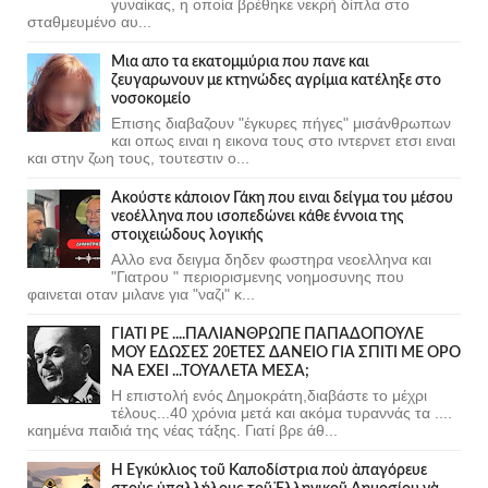
γυναίκας, η οποία βρέθηκε νεκρή δίπλα στο
σταθμευμένο αυ...
Μια απο τα εκατομμύρια που πανε και
ζευγαρωνουν με κτηνώδες αγρίμια κατέληξε στο
νοσοκομείο
Επισης διαβαζουν "έγκυρες πήγες" μισάνθρωπων
και οπως ειναι η εικονα τους στο ιντερνετ ετσι ειναι
και στην ζωη τους, τουτεστιν ο...
Ακούστε κάποιον Γάκη που ειναι δείγμα του μέσου
νεοέλληνα που ισοπεδώνει κάθε έννοια της
στοιχειώδους λογικής
Αλλο ενα δειγμα δηδεν φωστηρα νεοελληνα και
"Γιατρου " περιορισμενης νοημοσυνης που
φαινεται οταν μιλανε για "ναζι" κ...
ΓΙΑΤΙ ΡΕ ....ΠΑΛΙΑΝΘΡΩΠΕ ΠΑΠΑΔΟΠΟΥΛΕ
ΜΟΥ ΕΔΩΣΕΣ 20ΕΤΕΣ ΔΑΝΕΙΟ ΓΙΑ ΣΠΙΤΙ ΜΕ ΟΡΟ
ΝΑ ΕΧΕΙ ...ΤΟΥΑΛΕΤΑ ΜΕΣΑ;
Η επιστολή ενός Δημοκράτη,διαβάστε το μέχρι
τέλους...40 χρόνια μετά και ακόμα τυραννάς τα ....
καημένα παιδιά της νέας τάξης. Γιατί βρε άθ...
Ἡ Ἐγκύκλιος τοῦ Καποδίστρια ποὺ ἀπαγόρευε