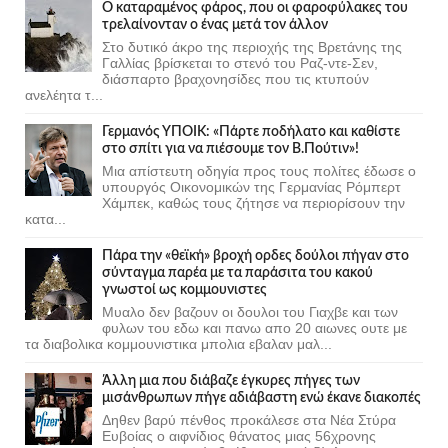
Ο καταραμένος φάρος, που οι φαροφύλακες του
τρελαίνονταν ο ένας μετά τον άλλον
Στο δυτικό άκρο της περιοχής της Βρετάνης της
Γαλλίας βρίσκεται το στενό του Ραζ-ντε-Σεν,
διάσπαρτο βραχονησίδες που τις κτυπούν
ανελέητα τ...
Γερμανός ΥΠΟΙΚ: «Πάρτε ποδήλατο και καθίστε
στο σπίτι για να πιέσουμε τον Β.Πούτιν»!
Μια απίστευτη οδηγία προς τους πολίτες έδωσε ο
υπουργός Οικονομικών της Γερμανίας Ρόμπερτ
Χάμπεκ, καθώς τους ζήτησε να περιορίσουν την
κατα...
Πάρα την «θεϊκή» βροχή ορδες δούλοι πήγαν στο
σύνταγμα παρέα με τα παράσιτα του κακού
γνωστοί ως κομμουνιστες
Μυαλο δεν βαζουν οι δουλοι του Γιαχβε και των
φυλων του εδω και πανω απο 20 αιωνες ουτε με
τα διαβολικα κομμουνιστικα μπολια εβαλαν μαλ...
Άλλη μια που διάβαζε έγκυρες πήγες των
μισάνθρωπων πήγε αδιάβαστη ενώ έκανε διακοπές
Δηθεν βαρύ πένθος προκάλεσε στα Νέα Στύρα
Ευβοίας ο αιφνίδιος θάνατος μιας 56χρονης