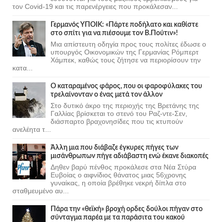
τον Covid-19 και τις παρενέργειες που προκάλεσαν...
Γερμανός ΥΠΟΙΚ: «Πάρτε ποδήλατο και καθίστε
στο σπίτι για να πιέσουμε τον Β.Πούτιν»!
Μια απίστευτη οδηγία προς τους πολίτες έδωσε ο
υπουργός Οικονομικών της Γερμανίας Ρόμπερτ
Χάμπεκ, καθώς τους ζήτησε να περιορίσουν την
κατα...
Ο καταραμένος φάρος, που οι φαροφύλακες του
τρελαίνονταν ο ένας μετά τον άλλον
Στο δυτικό άκρο της περιοχής της Βρετάνης της
Γαλλίας βρίσκεται το στενό του Ραζ-ντε-Σεν,
διάσπαρτο βραχονησίδες που τις κτυπούν
ανελέητα τ...
Άλλη μια που διάβαζε έγκυρες πήγες των
μισάνθρωπων πήγε αδιάβαστη ενώ έκανε διακοπές
Δηθεν βαρύ πένθος προκάλεσε στα Νέα Στύρα
Ευβοίας ο αιφνίδιος θάνατος μιας 56χρονης
γυναίκας, η οποία βρέθηκε νεκρή δίπλα στο
σταθμευμένο αυ...
Πάρα την «θεϊκή» βροχή ορδες δούλοι πήγαν στο
σύνταγμα παρέα με τα παράσιτα του κακού