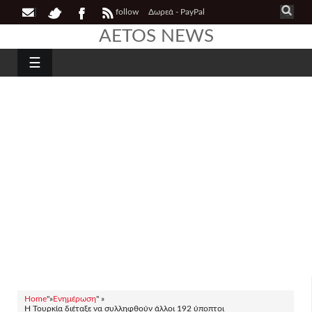
follow
Δωρεά - PayPal
AETOS NEWS
☰
Home
"»
Ενημέρωση
" »
Η Τουρκία διέταξε να συλληφθούν άλλοι 192 ύποπτοι