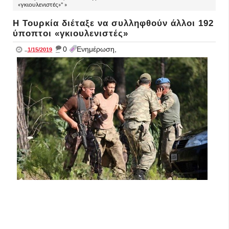
«γκιουλενιστές»" »
Η Τουρκία διέταξε να συλληφθούν άλλοι 192
ύποπτοι «γκιουλενιστές»
_
0
Ενημέρωση,
..
1/15/2019