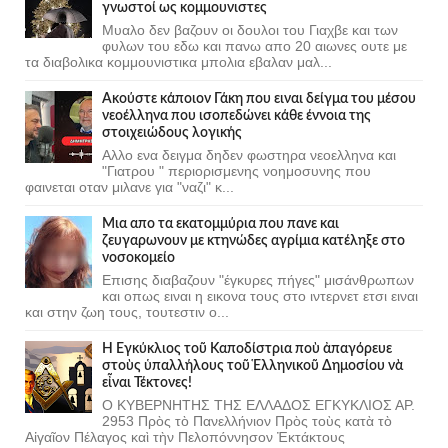
γνωστοί ως κομμουνιστες
Μυαλο δεν βαζουν οι δουλοι του Γιαχβε και των
φυλων του εδω και πανω απο 20 αιωνες ουτε με
τα διαβολικα κομμουνιστικα μπολια εβαλαν μαλ...
Ακούστε κάποιον Γάκη που ειναι δείγμα του μέσου
νεοέλληνα που ισοπεδώνει κάθε έννοια της
στοιχειώδους λογικής
Αλλο ενα δειγμα δηδεν φωστηρα νεοελληνα και
"Γιατρου " περιορισμενης νοημοσυνης που
φαινεται οταν μιλανε για "ναζι" κ...
Μια απο τα εκατομμύρια που πανε και
ζευγαρωνουν με κτηνώδες αγρίμια κατέληξε στο
νοσοκομείο
Επισης διαβαζουν "έγκυρες πήγες" μισάνθρωπων
και οπως ειναι η εικονα τους στο ιντερνετ ετσι ειναι
και στην ζωη τους, τουτεστιν ο...
Ἡ Ἐγκύκλιος τοῦ Καποδίστρια ποὺ ἀπαγόρευε
στοὺς ὑπαλλήλους τοῦ Ἑλληνικοῦ Δημοσίου νὰ
εἶναι Τέκτονες!
Ο ΚΥΒΕΡΝΗΤΗΣ ΤΗΣ ΕΛΛΑΔΟΣ ΕΓΚΥΚΛΙΟΣ ΑΡ.
2953 Πρὸς τὸ Πανελλήνιον Πρὸς τοὺς κατὰ τὸ
Αἰγαῖον Πέλαγος καὶ τὴν Πελοπόννησον Ἐκτάκτους