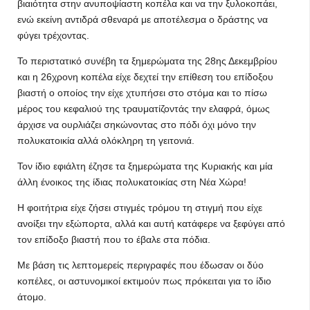
βιαιότητα στην ανυποψίαστη κοπέλα και να την ξυλοκοπάει,
ενώ εκείνη αντιδρά σθεναρά με αποτέλεσμα ο δράστης να
φύγει τρέχοντας.
Το περιστατικό συνέβη τα ξημερώματα της 28ης Δεκεμβρίου
και η 26χρονη κοπέλα είχε δεχτεί την επίθεση του επίδοξου
βιαστή ο οποίος την είχε χτυπήσει στο στόμα και το πίσω
μέρος του κεφαλιού της τραυματίζοντάς την ελαφρά, όμως
άρχισε να ουρλιάζει σηκώνοντας στο πόδι όχι μόνο την
πολυκατοικία αλλά ολόκληρη τη γειτονιά.
Τον ίδιο εφιάλτη έζησε τα ξημερώματα της Κυριακής και μία
άλλη ένοικος της ίδιας πολυκατοικίας στη Νέα Χώρα!
Η φοιτήτρια είχε ζήσει στιγμές τρόμου τη στιγμή που είχε
ανοίξει την εξώπορτα, αλλά και αυτή κατάφερε να ξεφύγει από
τον επίδοξο βιαστή που το έβαλε στα πόδια.
Με βάση τις λεπτομερείς περιγραφές που έδωσαν οι δύο
κοπέλες, οι αστυνομικοί εκτιμούν πως πρόκειται για το ίδιο
άτομο.