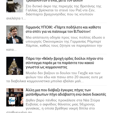
τρελαίνονταν ο ένας μετά τον άλλον
Στο δυτικό άκρο της περιοχής της Βρετάνης της
Γαλλίας βρίσκεται το στενό του Ραζ-ντε-Σεν,
διάσπαρτο βραχονησίδες που τις κτυπούν
ανελέητα τ...
Γερμανός ΥΠΟΙΚ: «Πάρτε ποδήλατο και καθίστε
στο σπίτι για να πιέσουμε τον Β.Πούτιν»!
Μια απίστευτη οδηγία προς τους πολίτες έδωσε ο
υπουργός Οικονομικών της Γερμανίας Ρόμπερτ
Χάμπεκ, καθώς τους ζήτησε να περιορίσουν την
κατα...
Πάρα την «θεϊκή» βροχή ορδες δούλοι πήγαν στο
σύνταγμα παρέα με τα παράσιτα του κακού
γνωστοί ως κομμουνιστες
Μυαλο δεν βαζουν οι δουλοι του Γιαχβε και των
φυλων του εδω και πανω απο 20 αιωνες ουτε με
τα διαβολικα κομμουνιστικα μπολια εβαλαν μαλ...
Άλλη μια που διάβαζε έγκυρες πήγες των
μισάνθρωπων πήγε αδιάβαστη ενώ έκανε διακοπές
Δηθεν βαρύ πένθος προκάλεσε στα Νέα Στύρα
Ευβοίας ο αιφνίδιος θάνατος μιας 56χρονης
γυναίκας, η οποία βρέθηκε νεκρή δίπλα στο
σταθμευμένο αυ...