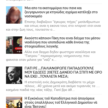
Μια απο τα εκατομμύρια που πανε και
ζευγαρωνουν με κτηνώδες αγρίμια κατέληξε στο
νοσοκομείο
Επισης διαβαζουν "έγκυρες πήγες" μισάνθρωπων
και οπως ειναι η εικονα τους στο ιντερνετ ετσι ειναι
και στην ζωη τους, τουτεστιν ο...
Ακούστε κάποιον Γάκη που ειναι δείγμα του μέσου
νεοέλληνα που ισοπεδώνει κάθε έννοια της
στοιχειώδους λογικής
Αλλο ενα δειγμα δηδεν φωστηρα νεοελληνα και
"Γιατρου " περιορισμενης νοημοσυνης που
φαινεται οταν μιλανε για "ναζι" κ...
ΓΙΑΤΙ ΡΕ ....ΠΑΛΙΑΝΘΡΩΠΕ ΠΑΠΑΔΟΠΟΥΛΕ
ΜΟΥ ΕΔΩΣΕΣ 20ΕΤΕΣ ΔΑΝΕΙΟ ΓΙΑ ΣΠΙΤΙ ΜΕ ΟΡΟ
ΝΑ ΕΧΕΙ ...ΤΟΥΑΛΕΤΑ ΜΕΣΑ;
Η επιστολή ενός Δημοκράτη,διαβάστε το μέχρι
τέλους...40 χρόνια μετά και ακόμα τυραννάς τα ....
καημένα παιδιά της νέας τάξης. Γιατί βρε άθ...
Ἡ Ἐγκύκλιος τοῦ Καποδίστρια ποὺ ἀπαγόρευε
στοὺς ὑπαλλήλους τοῦ Ἑλληνικοῦ Δημοσίου νὰ
εἶναι Τέκτονες!