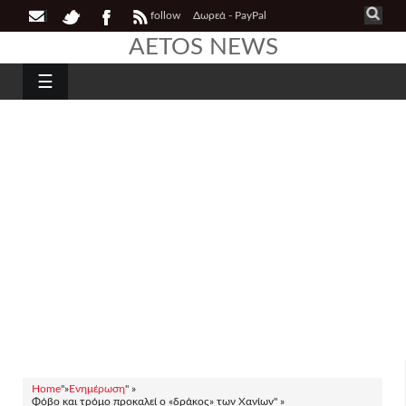
follow
Δωρεά - PayPal
AETOS NEWS
☰
Home
"»
Ενημέρωση
" »
Φόβο και τρόμο προκαλεί ο «δράκος» των Χανίων" »