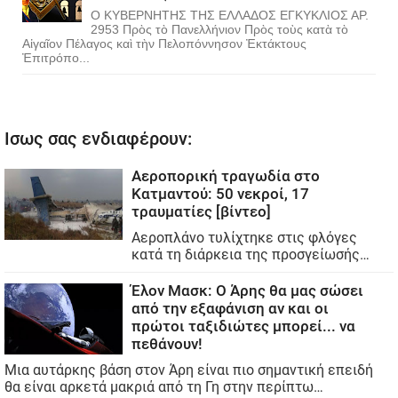
Ο ΚΥΒΕΡΝΗΤΗΣ ΤΗΣ ΕΛΛΑΔΟΣ ΕΓΚΥΚΛΙΟΣ ΑΡ.
2953 Πρὸς τὸ Πανελλήνιον Πρὸς τοὺς κατὰ τὸ
Αἰγαῖον Πέλαγος καὶ τὴν Πελοπόννησον Ἐκτάκτους
Ἐπιτρόπο...